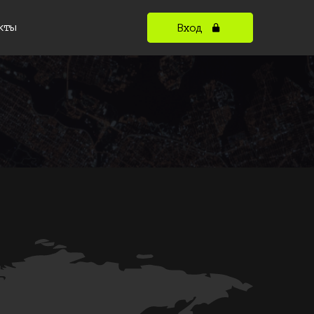
кты
Вход