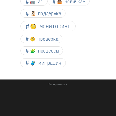
🤖 ai
🤷🏽 новичкам
🧏🏻 поддержка
🧐 мониторинг
🧐 проверка
🧩 процессы
🧳 миграция
Мы принимаем