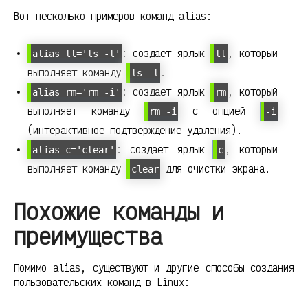
Вот несколько примеров команд alias:
: создает ярлык
, который
alias ll='ls -l'
ll
выполняет команду
.
ls -l
: создает ярлык
, который
alias rm='rm -i'
rm
выполняет команду
с опцией
rm -i
-i
(интерактивное подтверждение удаления).
: создает ярлык
, который
alias c='clear'
c
выполняет команду
для очистки экрана.
clear
Похожие команды и
преимущества
Помимо alias, существуют и другие способы создания
пользовательских команд в Linux: