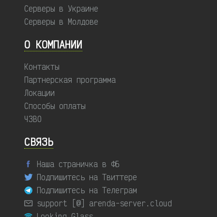
Серверы в Украине
Серверы в Молдове
О КОМПАНИИ
Контакты
Партнерская программа
Локации
Способы оплаты
ЧЗВО
СВЯЗЬ
Наша страничка в ФБ
Подпишитесь на Твиттере
Подпишитесь на Телеграм
support [@] arenda-server.cloud
Looking Glass