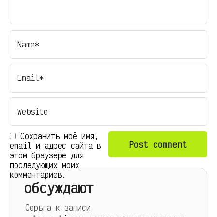
Сохранить моё имя,
email и адрес сайта в
этом браузере для
последующих моих
комментариев.
обсуждают
Серьга
к записи