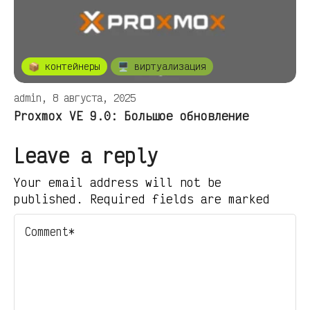
📦 контейнеры
🖥️ виртуализация
admin, 8 августа, 2025
Proxmox VE 9.0: Большое обновление
Leave a reply
Your email address will not be
published. Required fields are marked