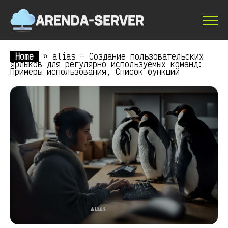
Home
»
alias – Создание пользовательских
ярлыков для регулярно используемых команд:
Примеры использования, Список функций