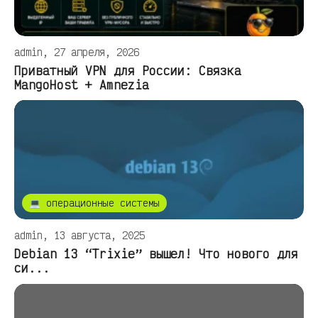
admin, 27 апреля, 2026
Приватный VPN для России: Связка
MangoHost + Amnezia
💻 операционные системы
admin, 13 августа, 2025
Debian 13 “Trixie” вышел! Что нового для
си...