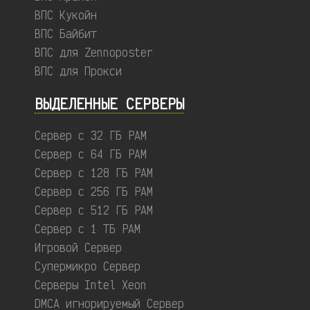
ВПС Кукойн
ВПС Байбит
ВПС для Zennoposter
ВПС для Прокси
ВЫДЕЛЕННЫЕ CЕРВЕРЫ
Сервер с 32 ГБ РАМ
Сервер с 64 ГБ РАМ
Сервер с 128 ГБ РАМ
Сервер с 256 ГБ РАМ
Сервер с 512 ГБ РАМ
Сервер с 1 ТБ РАМ
Игровой Сервер
Супермикро Сервер
Серверы Intel Xeon
DMCA игнорируемый Сервер