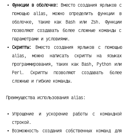
Функции в оболочке:
Вместо создания ярлыков с
помощью alias, можно определить функции в
оболочке, такие как Bash или Zsh. Функции
позволяют создавать более сложные команды с
параметрами и условиями.
Скрипты:
Вместо создания ярлыков с помощью
alias, можно написать скрипты на языках
программирования, таких как Bash, Python или
Perl. Скрипты позволяют создавать более
сложные и гибкие команды.
Преимущества использования alias:
Упрощение и ускорение работы с командной
строкой.
Возможность создания собственных команд для