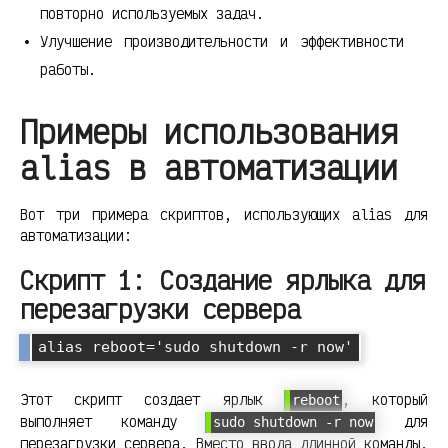
повторно используемых задач.
Улучшение производительности и эффективности
работы.
Примеры использования
alias в автоматизации
Вот три примера скриптов, использующих alias для
автоматизации:
Скрипт 1: Создание ярлыка для
перезагрузки сервера
alias reboot='sudo shutdown -r now'
Этот скрипт создает ярлык
, который
reboot
выполняет команду
для
sudo shutdown -r now
перезагрузки сервера. Вместо ввода длинной команды,