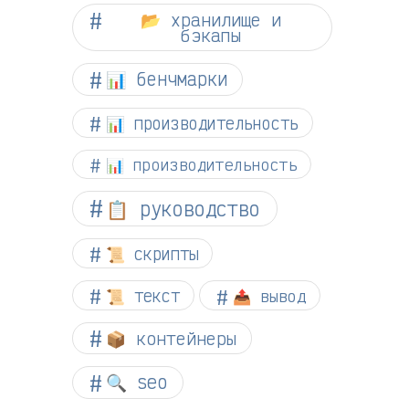
📂 хранилище и
бэкапы
📊 бенчмарки
📊 производительность
📊 производительность
📋 руководство
📜 скрипты
📜 текст
📤 вывод
📦 контейнеры
🔍 seo