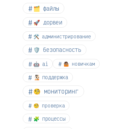
🗂️ файлы
🚀 дорвеи
🛠️ администрирование
🛡️ безопасность
🤖 ai
🤷🏽 новичкам
🧏🏻 поддержка
🧐 мониторинг
🧐 проверка
🧩 процессы