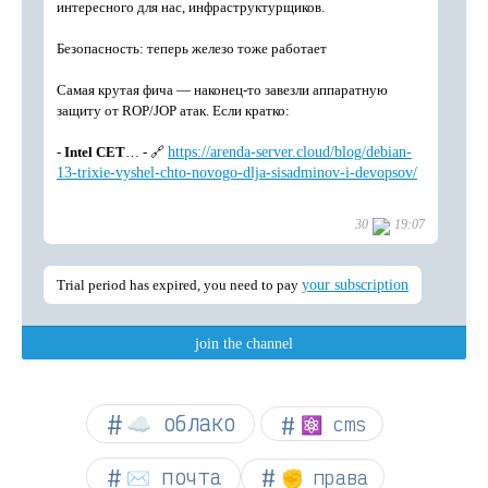
☁︎ облако
⚛ cms
✉️ почта
✊ права