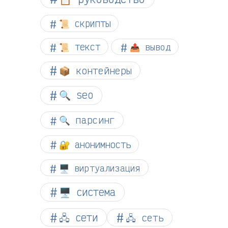
📜 скрипты
📜 текст
📤 вывод
📦 контейнеры
🔍 seo
🔍 парсинг
🔐 анонимность
🖥️ виртуализация
🖥️ система
🖧 сети
🖧 сеть