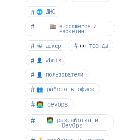
🌐 ДНС
🏬 e-commerce и
маркетинг
👀 тренды
🐳 докер
👤 whois
👤 пользователи
👥 работа в офисе
👨‍💻 devops
👨‍💻 разработка и
DevOps
💰 трейдинг и крипта