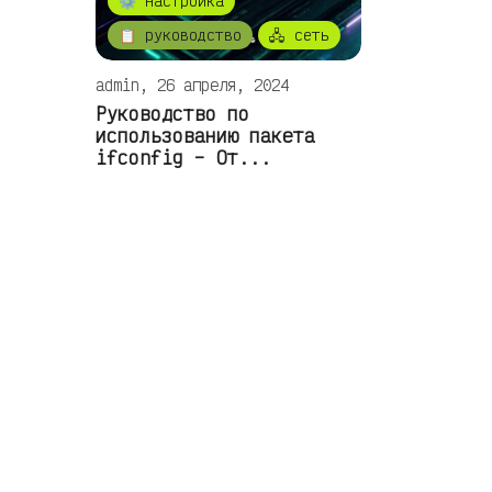
⚙️ настройка
📋 руководство
🖧 сеть
admin, 26 апреля, 2024
Руководство по
использованию пакета
ifconfig – От...