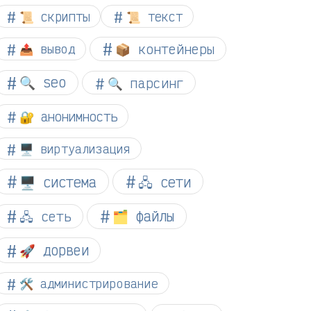
📜 скрипты
📜 текст
📦 контейнеры
📤 вывод
🔍 seo
🔍 парсинг
🔐 анонимность
🖥️ виртуализация
🖥️ система
🖧 сети
🗂️ файлы
🖧 сеть
🚀 дорвеи
🛠️ администрирование