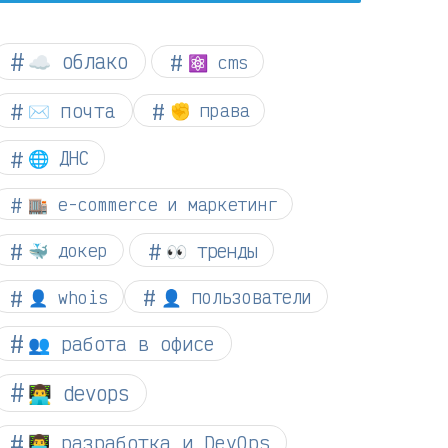
☁︎ облако
⚛ cms
✉️ почта
✊ права
🌐 ДНС
🏬 e-commerce и маркетинг
👀 тренды
🐳 докер
👤 whois
👤 пользователи
👥 работа в офисе
👨‍💻 devops
👨‍💻 разработка и DevOps