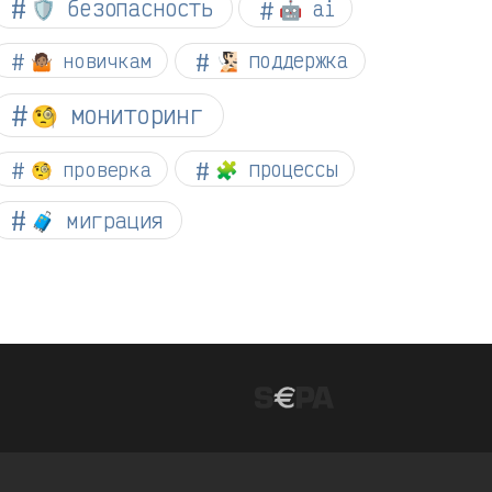
🛡️ безопасность
🤖 ai
🤷🏽 новичкам
🧏🏻 поддержка
🧐 мониторинг
🧐 проверка
🧩 процессы
🧳 миграция