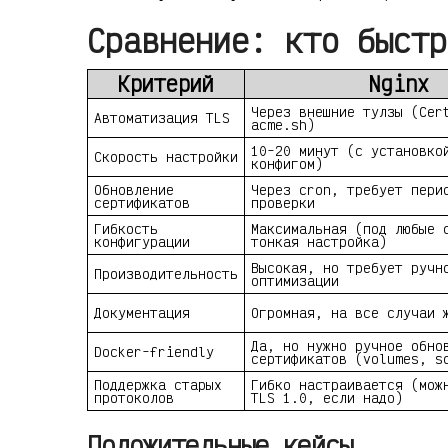
Сравнение: кто быстр
Критерий
Nginx
Через внешние тулзы (Cer
Автоматизация TLS
acme.sh)
10-20 минут (с установко
Скорость настройки
конфигом)
Обновление
Через cron, требует пери
сертификатов
проверки
Гибкость
Максимальная (под любые 
конфигурации
тонкая настройка)
Высокая, но требует ручн
Производительность
оптимизации
Документация
Огромная, на все случаи 
Да, но нужно ручное обно
Docker-friendly
сертификатов (volumes, s
Поддержка старых
Гибко настраивается (мож
протоколов
TLS 1.0, если надо)
Положительные кейсы