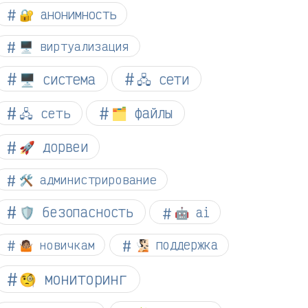
🔐 анонимность
🖥️ виртуализация
🖥️ система
🖧 сети
🗂️ файлы
🖧 сеть
🚀 дорвеи
🛠️ администрирование
🛡️ безопасность
🤖 ai
🤷🏽 новичкам
🧏🏻 поддержка
🧐 мониторинг