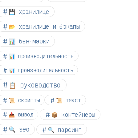
💾 хранилище
📂 хранилище и бэкапы
📊 бенчмарки
📊 производительность
📊 производительность
📋 руководство
📜 скрипты
📜 текст
📦 контейнеры
📤 вывод
🔍 seo
🔍 парсинг