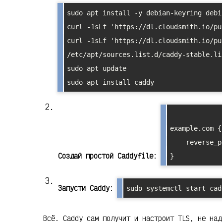
sudo apt install -y debian-keyring debi
curl -1sLf 'https://dl.cloudsmith.io/pu
curl -1sLf 'https://dl.cloudsmith.io/pu
/etc/apt/sources.list.d/caddy-stable.lis
sudo apt update

example.com {

    reverse_proxy localhost:8080

Создай простой Caddyfile
:
Запусти Caddy
:
sudo systemctl start cad
Всё. Caddy сам получит и настроит TLS, не над