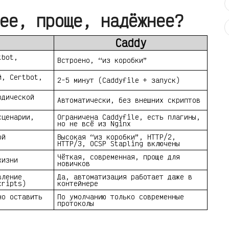
ее, проще, надёжнее?
Caddy
tbot,
Встроено, “из коробки”
й, Certbot,
2-5 минут (Caddyfile + запуск)
одической
Автоматически, без внешних скриптов
сценарии,
Ограничена Caddyfile, есть плагины,
но не всё из Nginx
ой
Высокая “из коробки”, HTTP/2,
HTTP/3, OCSP Stapling включены
Чёткая, современная, проще для
жизни
новичков
вление
Да, автоматизация работает даже в
cripts)
контейнере
но оставить
По умолчанию только современные
протоколы