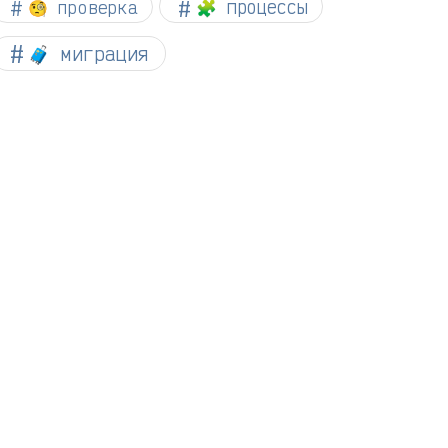
🧐 проверка
🧩 процессы
🧳 миграция