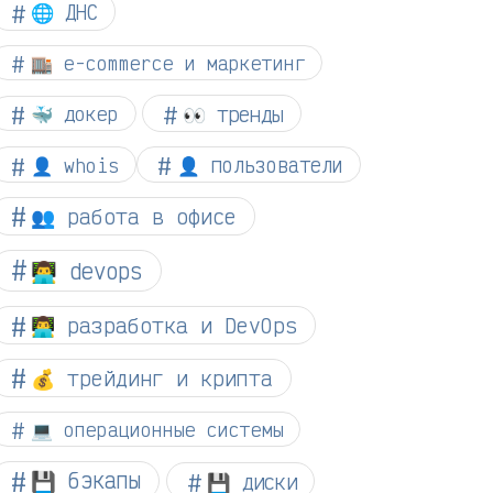
🌐 ДНС
🏬 e-commerce и маркетинг
👀 тренды
🐳 докер
👤 whois
👤 пользователи
👥 работа в офисе
👨‍💻 devops
👨‍💻 разработка и DevOps
💰 трейдинг и крипта
💻 операционные системы
💾 бэкапы
💾 диски