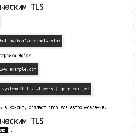
ическим TLS
bot python3-certbot-nginx
стройка Nginx
:
www.example.com
 systemctl list-timers | grep certbot
S в конфиг, создаст cron для автообновления.
ическим TLS
ию
).