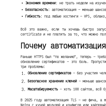
Экономия времени
: не трать недели на изуче
Безопасность
: автоматизация — меньше шансо
Гибкость
: под любые хостинги — VPS, облако
Всё это важно, если ты хочешь быстро запус
certificate и не платить за то, что можно пол
Почему автоматизация
Раньше HTTPS был “по желанию”, теперь — треб
обновление сертификатов — это боль. Пропуст
три проблемы:
Обновление сертификатов
— без участия чел
Безопасное хранение ключей
— меньше шансов
Масштабируемость
— хоть 100 сайтов, всё б
В 2025 году автоматизация TLS — не фича, а m
Nginx с кучей модулей и конфигов или хайповый