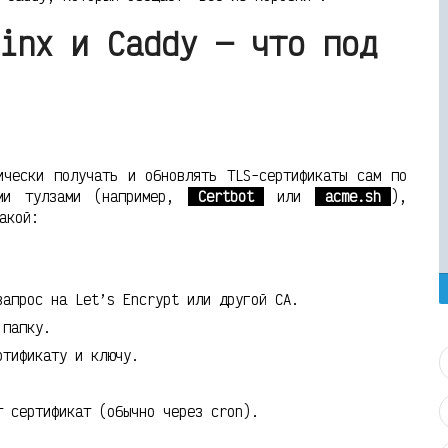
inx и Caddy — что под
ически получать и обновлять TLS-сертификаты сам по
ими тулзами (например,
Certbot
или
acme.sh
),
акой:
запрос на Let’s Encrypt или другой CA.
 папку.
ртификату и ключу.
т сертификат (обычно через cron).