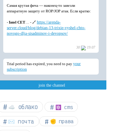
☁︎ облако
⚛ cms
✉️ почта
✊ права