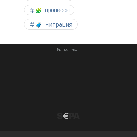
🧩 процессы
🧳 миграция
Мы принимаем