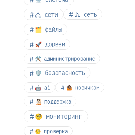
🖧 сети
🖧 сеть
🗂️ файлы
🚀 дорвеи
🛠️ администрирование
🛡️ безопасность
🤖 ai
🤷🏽 новичкам
🧏🏻 поддержка
🧐 мониторинг
🧐 проверка