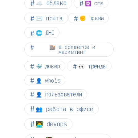
☁︎ облако
⚛ cms
✉️ почта
✊ права
🌐 ДНС
🏬 e-commerce и
маркетинг
👀 тренды
🐳 докер
👤 whois
👤 пользователи
👥 работа в офисе
👨‍💻 devops