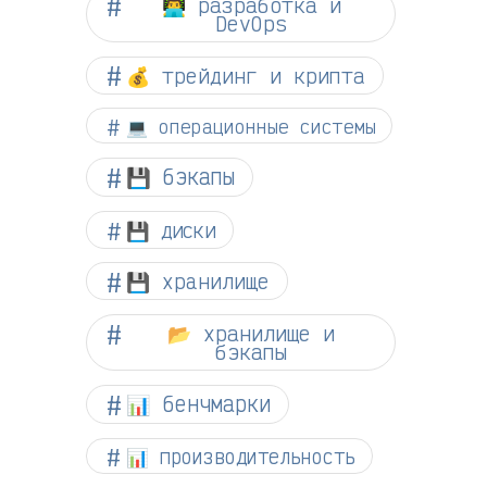
👨‍💻 разработка и
DevOps
💰 трейдинг и крипта
💻 операционные системы
💾 бэкапы
💾 диски
💾 хранилище
📂 хранилище и
бэкапы
📊 бенчмарки
📊 производительность