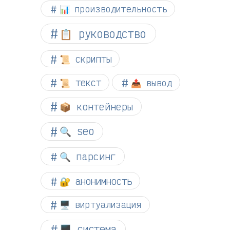
📊 производительность
📋 руководство
📜 скрипты
📜 текст
📤 вывод
📦 контейнеры
🔍 seo
🔍 парсинг
🔐 анонимность
🖥️ виртуализация
🖥️ система