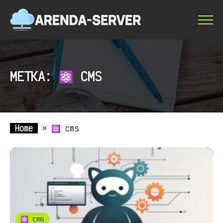
МЕТКА: ⚛ CMS
Home
»
⚛ cms
⚛ cms