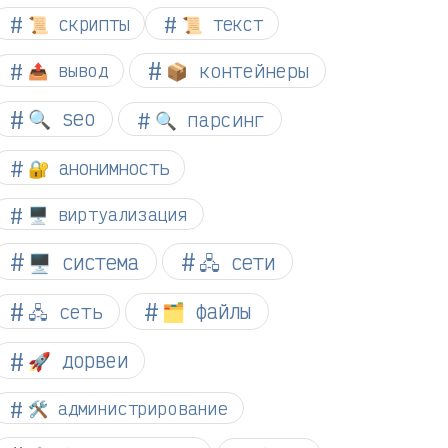
📜 скрипты
📜 текст
📦 контейнеры
📤 вывод
🔍 seo
🔍 парсинг
🔐 анонимность
🖥️ виртуализация
🖥️ система
🖧 сети
🗂️ файлы
🖧 сеть
🚀 дорвеи
🛠️ администрирование