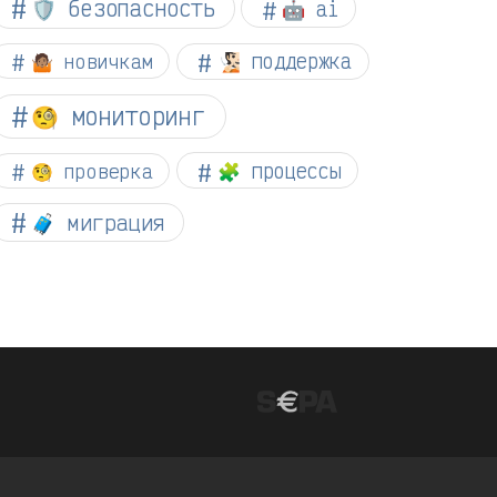
🛡️ безопасность
🤖 ai
🤷🏽 новичкам
🧏🏻 поддержка
🧐 мониторинг
🧐 проверка
🧩 процессы
🧳 миграция