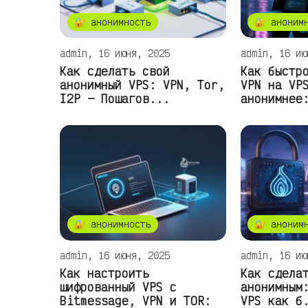
🔐 анонимность
🔐 аноним
admin, 16 июня, 2025
admin, 16 ию
Как сделать свой
Как быстр
анонимный VPS: VPN, Tor,
VPN на VP
I2P — Пошагов...
анонимнее
🔐 анонимность
🔐 аноним
admin, 16 июня, 2025
admin, 16 ию
Как настроить
Как сдела
шифрованный VPS с
анонимным
Bitmessage, VPN и TOR:
VPS как б