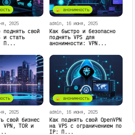
ность
🔐 анонимность
ня, 2025
admin, 16 июня, 2025
о поднять свой
Как быстро и безопасно
S и стать
поднять VPS для
: П...
анонимности: VPN...
ность
🔐 анонимность
ня, 2025
admin, 16 июня, 2025
ть свой бизнес
Как поднять свой OpenVPN
: VPN, TOR и
на VPS с ограничением по
...
IP: П...