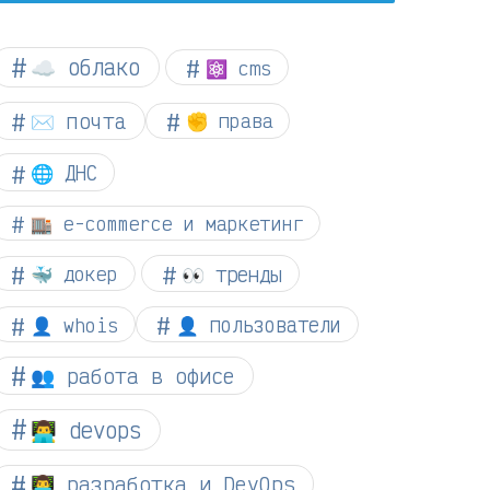
☁︎ облако
⚛ cms
✉️ почта
✊ права
🌐 ДНС
🏬 e-commerce и маркетинг
👀 тренды
🐳 докер
👤 whois
👤 пользователи
👥 работа в офисе
👨‍💻 devops
👨‍💻 разработка и DevOps