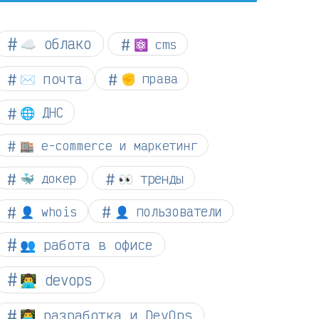
☁︎ облако
⚛ cms
✉️ почта
✊ права
🌐 ДНС
🏬 e-commerce и маркетинг
👀 тренды
🐳 докер
👤 whois
👤 пользователи
👥 работа в офисе
👨‍💻 devops
👨‍💻 разработка и DevOps