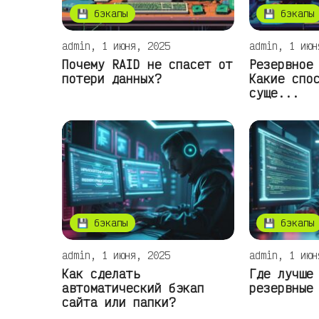
💾 бэкапы
💾 бэкапы
admin, 1 июня, 2025
admin, 1 июн
Почему RAID не спасет от
Резервное
потери данных?
Какие спо
суще...
💾 бэкапы
💾 бэкапы
admin, 1 июня, 2025
admin, 1 июн
Как сделать
Где лучше
автоматический бэкап
резервные
сайта или папки?