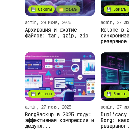
💾 бэкапы
🗂️ файлы
💾 бэкапы
admin, 29 июня, 2025
admin, 27 ию
Архивация и сжатие
Rclone в 
файлов: tar, gzip, zip
синхрониз
резервное
💾 бэкапы
💾 бэкапы
admin, 27 июня, 2025
admin, 27 ию
BorgBackup в 2025 году:
Duplicacy
эффективная компрессия и
Borg: как
дедупл...
резервног