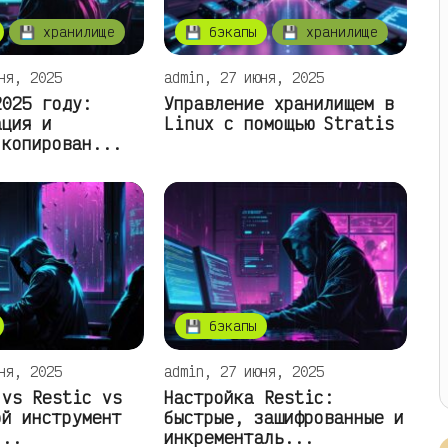
💾 хранилище
💾 бэкапы
💾 хранилище
ня, 2025
admin, 27 июня, 2025
2025 году:
Управление хранилищем в
ация и
Linux с помощью Stratis
 копирован...
💾 бэкапы
ня, 2025
admin, 27 июня, 2025
 vs Restic vs
Настройка Restic:
ой инструмент
быстрые, зашифрованные и
...
инкременталь...