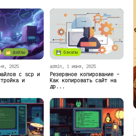
🗂️ файлы
💾 бэкапы
ня, 2025
admin, 1 июня, 2025
файлов с scp и
Резервное копирование –
стройка и
Как копировать сайт на
др...