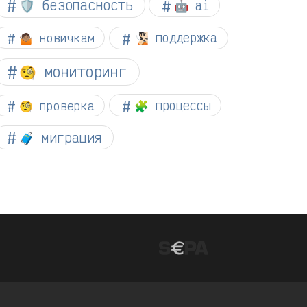
🛡️ безопасность
🤖 ai
🤷🏽 новичкам
🧏🏻 поддержка
🧐 мониторинг
🧐 проверка
🧩 процессы
🧳 миграция