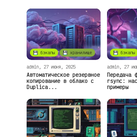
💾 бэкапы
💾 хранилище
💾 бэкапы
admin, 27 июня, 2025
admin, 27 ию
Автоматическое резервное
Передача 
копирование в облако с
rsync: на
Duplica...
примеры