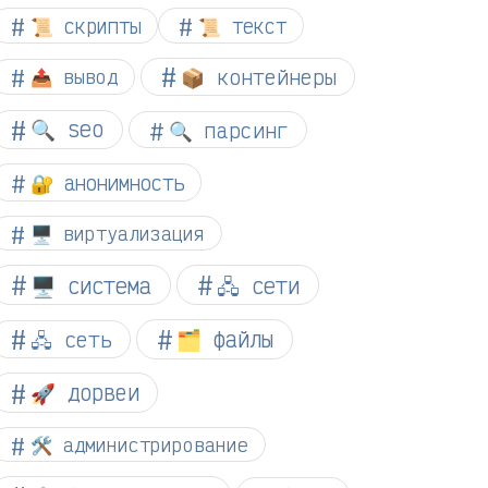
📜 скрипты
📜 текст
📦 контейнеры
📤 вывод
🔍 seo
🔍 парсинг
🔐 анонимность
🖥️ виртуализация
🖥️ система
🖧 сети
🗂️ файлы
🖧 сеть
🚀 дорвеи
🛠️ администрирование