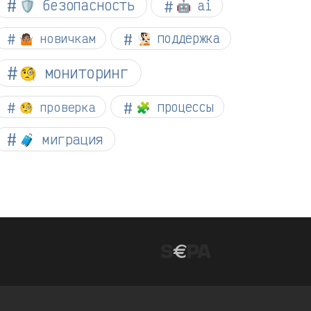
🛡️ безопасность
🤖 ai
🤷🏽 новичкам
🧏🏻 поддержка
🧐 мониторинг
🧐 проверка
🧩 процессы
🧳 миграция