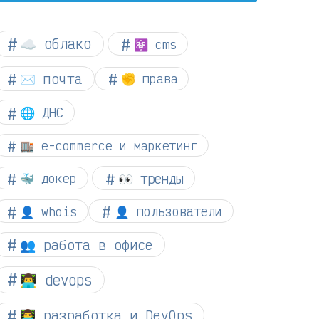
☁︎ облако
⚛ cms
✉️ почта
✊ права
🌐 ДНС
🏬 e-commerce и маркетинг
👀 тренды
🐳 докер
👤 whois
👤 пользователи
👥 работа в офисе
👨‍💻 devops
👨‍💻 разработка и DevOps