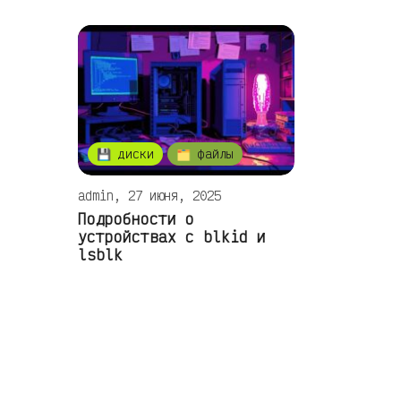
💾 диски
🗂️ файлы
admin, 27 июня, 2025
Подробности о
устройствах с blkid и
lsblk