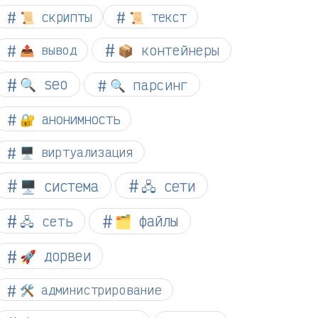
📜 скрипты
📜 текст
📦 контейнеры
📤 вывод
🔍 seo
🔍 парсинг
🔐 анонимность
🖥️ виртуализация
🖥️ система
🖧 сети
🗂️ файлы
🖧 сеть
🚀 дорвеи
🛠️ администрирование