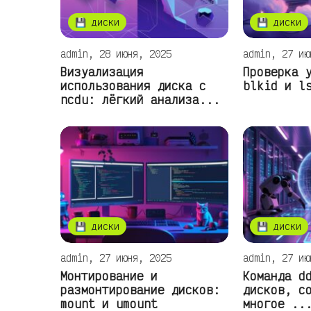
💾 диски
💾 диски
admin, 28 июня, 2025
admin, 27 ию
Визуализация
Проверка 
использования диска с
blkid и l
ncdu: лёгкий анализа...
💾 диски
💾 диски
admin, 27 июня, 2025
admin, 27 ию
Монтирование и
Команда d
размонтирование дисков:
дисков, с
mount и umount
многое ..