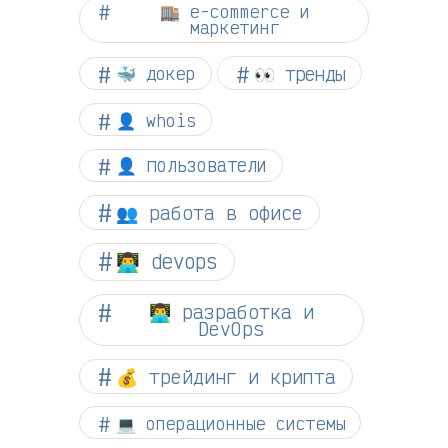
🏬 e-commerce и
маркетинг
👀 тренды
🐳 докер
👤 whois
👤 пользователи
👥 работа в офисе
👨‍💻 devops
👨‍💻 разработка и
DevOps
💰 трейдинг и крипта
💻 операционные системы