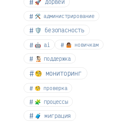
🚀 дорвеи
🛠️ администрирование
🛡️ безопасность
🤖 ai
🤷🏽 новичкам
🧏🏻 поддержка
🧐 мониторинг
🧐 проверка
🧩 процессы
🧳 миграция