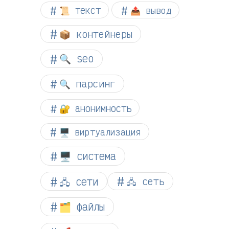
📜 текст
📤 вывод
📦 контейнеры
🔍 seo
🔍 парсинг
🔐 анонимность
🖥️ виртуализация
🖥️ система
🖧 сети
🖧 сеть
🗂️ файлы