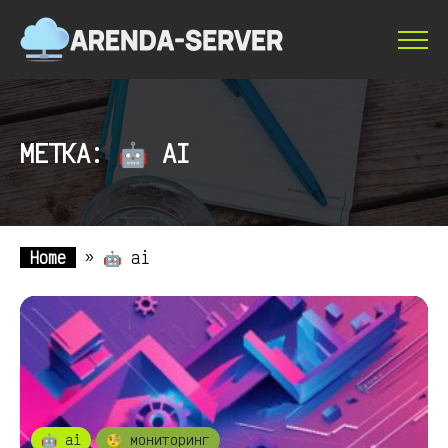
МЕТКА: 🤖 AI
Home
»
🤖 ai
🤖 ai
🧐 мониторинг