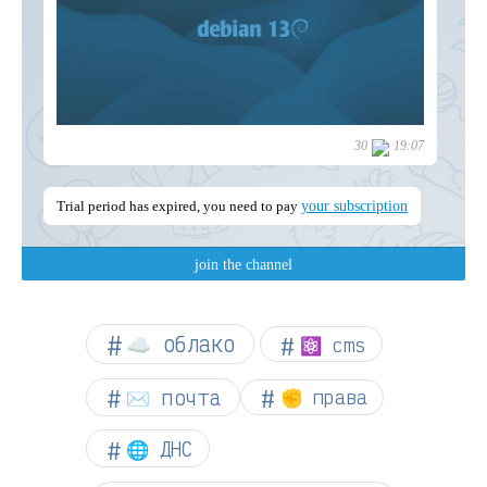
☁︎ облако
⚛ cms
✉️ почта
✊ права
🌐 ДНС