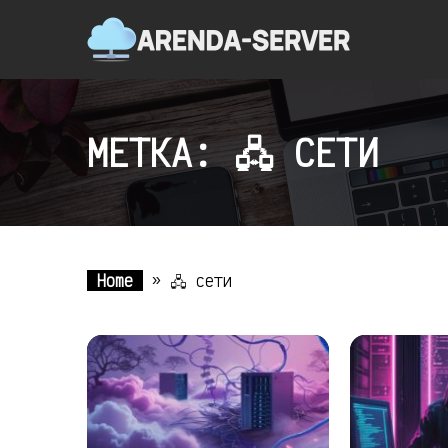
МЕТКА: 🖧 СЕТИ
Home
»
🖧 сети