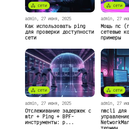
🖧 сети
🖧 сети
admin, 27 июня, 2025
admin, 27 ию
Как использовать ping
Мощь nc (
для проверки доступности
сетевые к
сети
примеры
🖧 сети
🖧 сети
admin, 27 июня, 2025
admin, 27 ию
Отслеживание задержек с
nmcli для
mtr + Ping + BPF-
управлени
инструменты: р...
NetworkMa
термин...