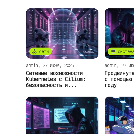
🖧 сети
🖥️ систем
admin, 27 июня, 2025
admin, 27 ию
Сетевые возможности
Продвинут
Kubernetes с Cilium:
с помощью
безопасность и...
году