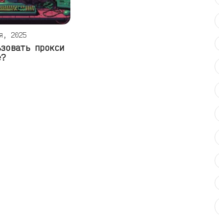
я, 2025
ьзовать прокси
е?