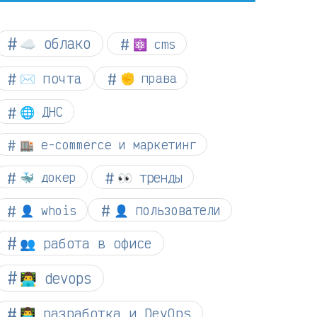
☁︎ облако
⚛ cms
✉️ почта
✊ права
🌐 ДНС
🏬 e-commerce и маркетинг
👀 тренды
🐳 докер
👤 whois
👤 пользователи
👥 работа в офисе
👨‍💻 devops
👨‍💻 разработка и DevOps