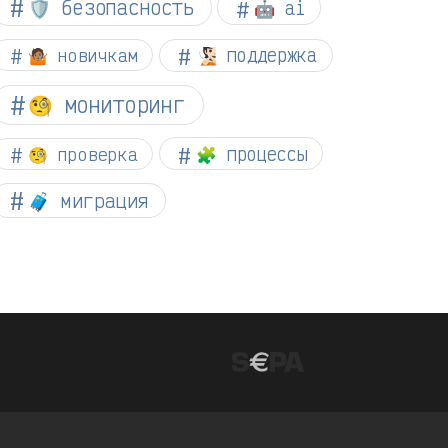
🛡️ безопасность
🤖 ai
🤷🏽 новичкам
🧏🏻 поддержка
🧐 мониторинг
🧐 проверка
🧩 процессы
🧳 миграция