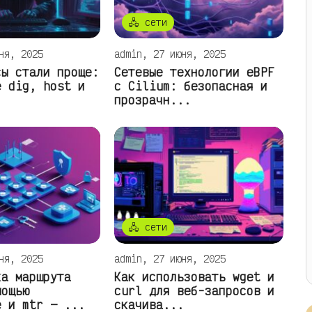
🖧 сети
ня, 2025
admin, 27 июня, 2025
сы стали проще:
Сетевые технологии eBPF
е dig, host и
с Cilium: безопасная и
.
прозрачн...
🖧 сети
ня, 2025
admin, 27 июня, 2025
ка маршрута
Как использовать wget и
мощью
curl для веб-запросов и
e и mtr — ...
скачива...