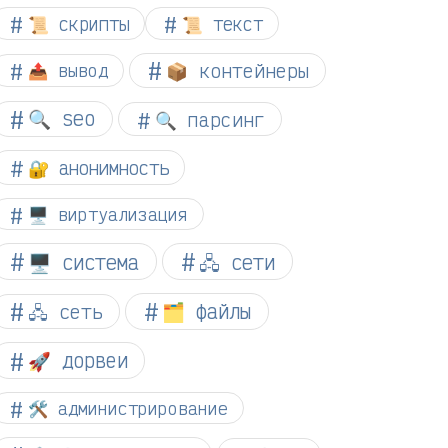
📜 скрипты
📜 текст
📦 контейнеры
📤 вывод
🔍 seo
🔍 парсинг
🔐 анонимность
🖥️ виртуализация
🖥️ система
🖧 сети
🗂️ файлы
🖧 сеть
🚀 дорвеи
🛠️ администрирование