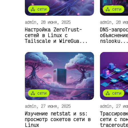
🖧 сети
🖧 сети
admin, 28 июня, 2025
admin, 28 ию
Настройка ZeroTrust-
DNS-запро
сетей в Linux с
объяснени
Tailscale и WireGua...
nslooku..
🖧 сети
🖧 сети
admin, 27 июня, 2025
admin, 27 ию
Изучение netstat и ss:
Трассиров
просмотр сокетов сети в
сети с по
Linux
tracerout