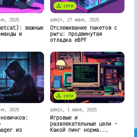
🖧 сети
ня, 2025
admin, 27 июня, 2025
netcat): важные
Отслеживание пакетов с
оманды и
pwru: продвинутая
отладка eBPF
🖧 сети
ня, 2025
admin, 1 июня, 2025
 новичков:
Игровые и
е
развлекательные цели –
nager из
Какой пинг норма...