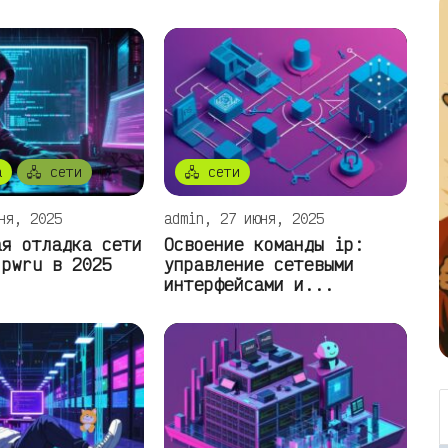
а
🖧 сети
🖧 сети
ня, 2025
admin, 27 июня, 2025
ая отладка сети
Освоение команды ip:
 pwru в 2025
управление сетевыми
интерфейсами и...