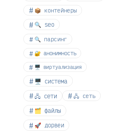
📦 контейнеры
🔍 seo
🔍 парсинг
🔐 анонимность
🖥️ виртуализация
🖥️ система
🖧 сети
🖧 сеть
🗂️ файлы
🚀 дорвеи