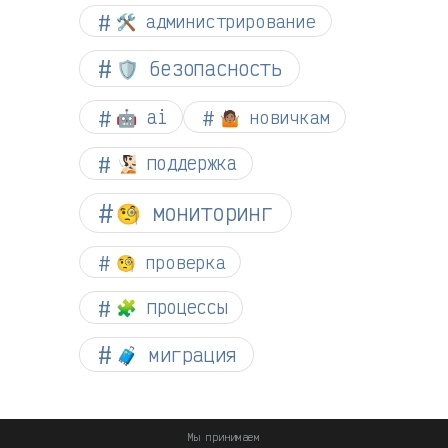
🛠️ администрирование
🛡️ безопасность
🤖 ai
🤷🏽 новичкам
🧏🏻 поддержка
🧐 мониторинг
🧐 проверка
🧩 процессы
🧳 миграция
Мы принимаем