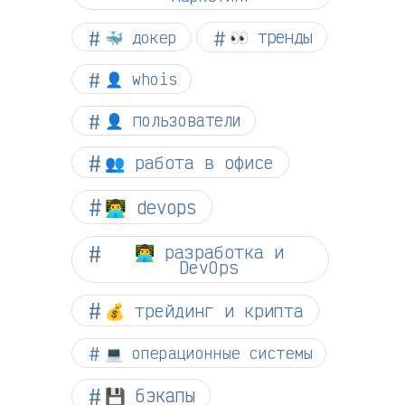
👀 тренды
🐳 докер
👤 whois
👤 пользователи
👥 работа в офисе
👨‍💻 devops
👨‍💻 разработка и
DevOps
💰 трейдинг и крипта
💻 операционные системы
💾 бэкапы