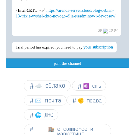
☁︎ облако
⚛ cms
✉️ почта
✊ права
🌐 ДНС
🏬 e-commerce и
маркетинг