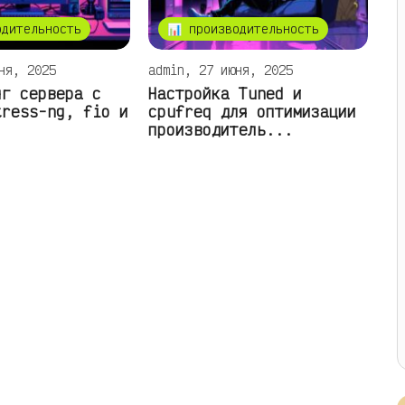
одительность
📊 производительность
ня, 2025
admin, 27 июня, 2025
нг сервера с
Настройка Tuned и
tress-ng, fio и
cpufreq для оптимизации
производитель...