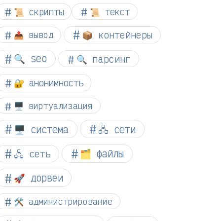
📜 скрипты
📜 текст
📦 контейнеры
📤 вывод
🔍 seo
🔍 парсинг
🔐 анонимность
🖥️ виртуализация
🖥️ система
🖧 сети
🗂️ файлы
🖧 сеть
🚀 дорвеи
🛠️ администрирование