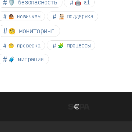
🛡️ безопасность
🤖 ai
🤷🏽 новичкам
🧏🏻 поддержка
🧐 мониторинг
🧐 проверка
🧩 процессы
🧳 миграция