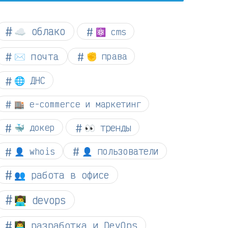
☁︎ облако
⚛ cms
✉️ почта
✊ права
🌐 ДНС
🏬 e-commerce и маркетинг
👀 тренды
🐳 докер
👤 whois
👤 пользователи
👥 работа в офисе
👨‍💻 devops
👨‍💻 разработка и DevOps