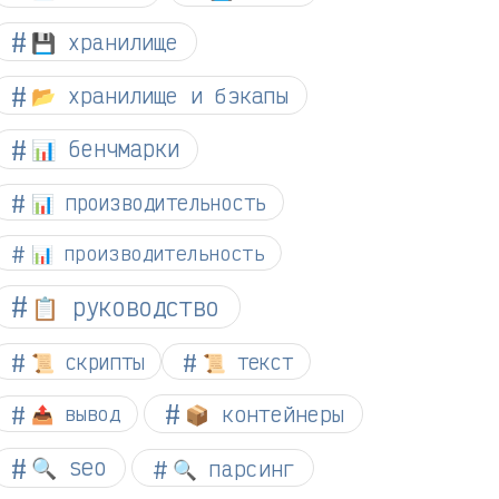
💾 хранилище
📂 хранилище и бэкапы
📊 бенчмарки
📊 производительность
📊 производительность
📋 руководство
📜 скрипты
📜 текст
📦 контейнеры
📤 вывод
🔍 seo
🔍 парсинг