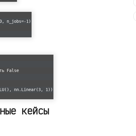
0, n_jobs=-1)
ть False
LU(), nn.Linear(3, 1))
ные кейсы