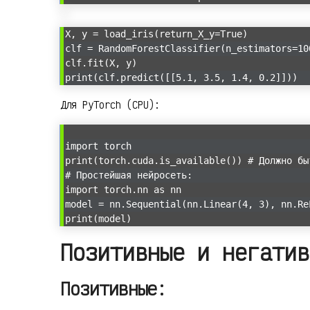
X, y = load_iris(return_X_y=True)
clf = RandomForestClassifier(n_estimators=10
clf.fit(X, y)
print(clf.predict([[5.1, 3.5, 1.4, 0.2]]))
Для PyTorch (CPU):
import torch
print(torch.cuda.is_available()) # Должно бы
# Простейшая нейросеть:
import torch.nn as nn
model = nn.Sequential(nn.Linear(4, 3), nn.Re
print(model)
Позитивные и негатив
Позитивные: