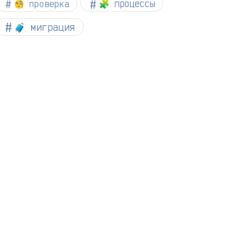
🧐 проверка
🧩 процессы
🧳 миграция