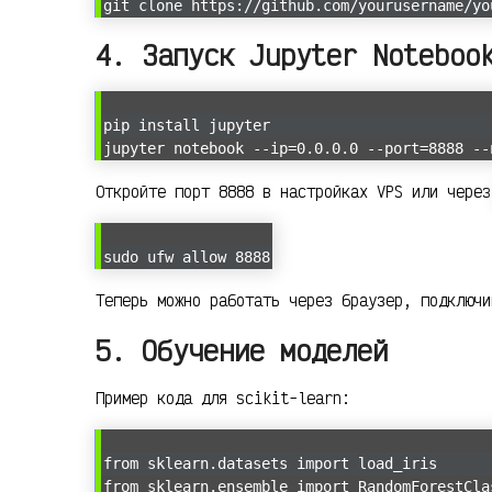
git clone https://github.com/yourusername/yo
4. Запуск Jupyter Noteboo
pip install jupyter
jupyter notebook --ip=0.0.0.0 --port=8888 --
Откройте порт 8888 в настройках VPS или чере
sudo ufw allow 8888
Теперь можно работать через браузер, подключ
5. Обучение моделей
Пример кода для scikit-learn:
from sklearn.datasets import load_iris
from sklearn.ensemble import RandomForestCla