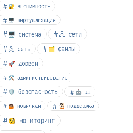
🔐 анонимность
🖥️ виртуализация
🖥️ система
🖧 сети
🗂️ файлы
🖧 сеть
🚀 дорвеи
🛠️ администрирование
🛡️ безопасность
🤖 ai
🤷🏽 новичкам
🧏🏻 поддержка
🧐 мониторинг