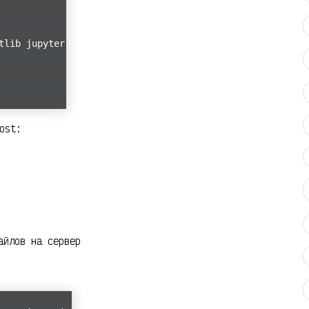
tlib jupyter
ost:
айлов на сервер