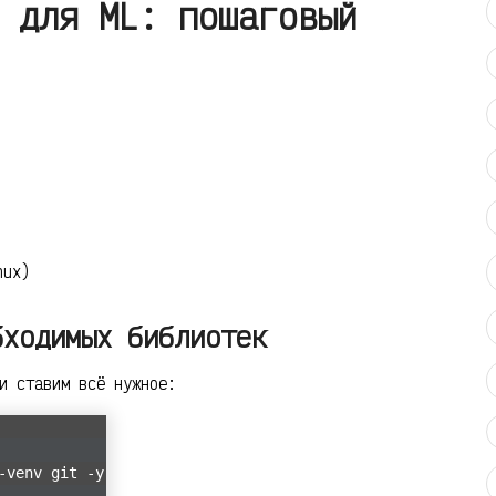
 для ML: пошаговый
nux)
бходимых библиотек
и ставим всё нужное:
-venv git -y