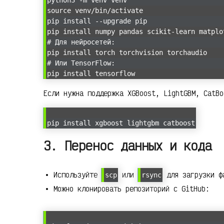
python3 -m venv venv
source venv/bin/activate
pip install --upgrade pip
pip install numpy pandas scikit-learn matplo
# Для нейросетей:
pip install torch torchvision torchaudio
# Или TensorFlow:
pip install tensorflow
Если нужна поддержка XGBoost, LightGBM, CatBo
pip install xgboost lightgbm catboost
3. Перенос данных и кода
Используйте
или
для загрузки ф
scp
rsync
Можно клонировать репозиторий с GitHub: