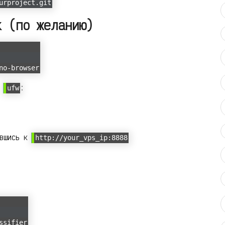
urproject.git
k (по желанию)
no-browser
з
:
ufw
ившись к
http://your_vps_ip:8888
ssifier