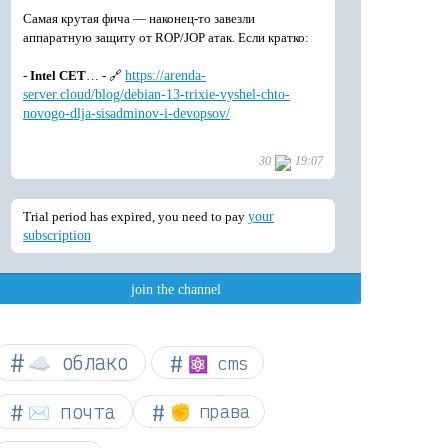
☁︎ облако
⚛ cms
✉️ почта
✊ права