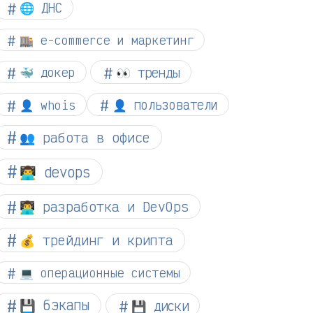
🌐 ДНС
🏬 e-commerce и маркетинг
👀 тренды
🐳 докер
👤 whois
👤 пользователи
👥 работа в офисе
👨‍💻 devops
👨‍💻 разработка и DevOps
💰 трейдинг и крипта
💻 операционные системы
💾 бэкапы
💾 диски