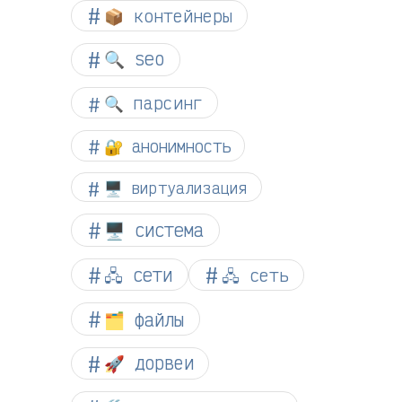
📦 контейнеры
🔍 seo
🔍 парсинг
🔐 анонимность
🖥️ виртуализация
🖥️ система
🖧 сети
🖧 сеть
🗂️ файлы
🚀 дорвеи