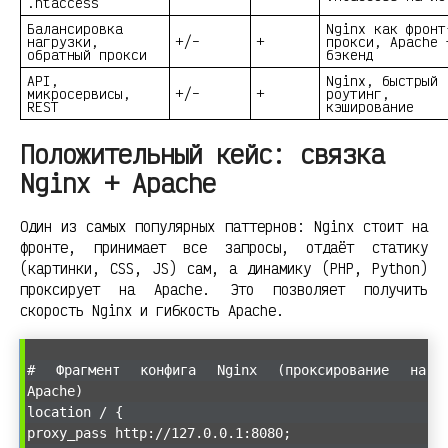
.htaccess
Балансировка
Nginx как фронт
нагрузки,
+/–
+
прокси, Apache 
обратный прокси
бэкенд
API,
Nginx, быстрый
микросервисы,
+/–
+
роутинг,
REST
кэширование
Положительный кейс: связка
Nginx + Apache
Один из самых популярных паттернов: Nginx стоит на
фронте, принимает все запросы, отдаёт статику
(картинки, CSS, JS) сам, а динамику (PHP, Python)
проксирует на Apache. Это позволяет получить
скорость Nginx и гибкость Apache.
# Фрагмент конфига Nginx (проксирование на
Apache)
location / {
proxy_pass http://127.0.0.1:8080;