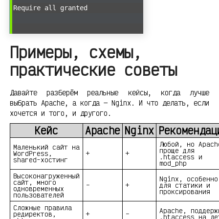
Require all granted
Примеры, схемы,
практические советы
Давайте разберём реальные кейсы, когда лучше
выбрать Apache, а когда — Nginx. И что делать, если
хочется и того, и другого.
Кейс
Apache
Nginx
Рекомендац
Любой, но Apach
Маленький сайт на
проще для
WordPress,
+
+
.htaccess и
shared-хостинг
mod_php
Высоконагруженный
Nginx, особенно
сайт, много
–
+
для статики и
одновременных
проксирования
пользователей
Сложные правила
Apache, поддерж
редиректов,
+
–
.htaccess на ле