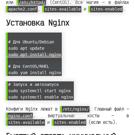
или
(CentOS). Вся магия — в файлах
/etc/httpd/
,
и
.
apache2.conf
sites-available
sites-enabled
Установка Nginx
# Для Ubuntu/Debian
sudo apt update
sudo apt install nginx
# Для CentOS/RHEL
sudo yum install nginx
# Запуск и автозапуск
sudo systemctl start nginx
sudo systemctl enable nginx
Конфиги Nginx лежат в
. Главный файл —
/etc/nginx/
, виртуальные хосты — в
nginx.conf
и
(если есть).
sites-available
sites-enabled