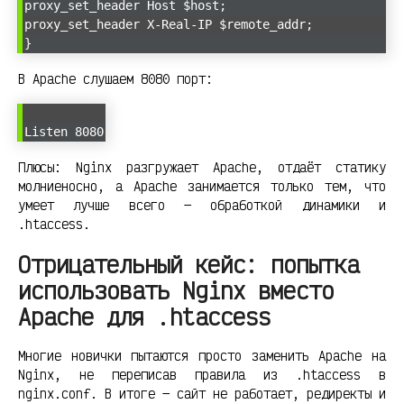
proxy_set_header Host $host;
proxy_set_header X-Real-IP $remote_addr;
}
В Apache слушаем 8080 порт:
Listen 8080
Плюсы: Nginx разгружает Apache, отдаёт статику
молниеносно, а Apache занимается только тем, что
умеет лучше всего — обработкой динамики и
.htaccess.
Отрицательный кейс: попытка
использовать Nginx вместо
Apache для .htaccess
Многие новички пытаются просто заменить Apache на
Nginx, не переписав правила из .htaccess в
nginx.conf. В итоге — сайт не работает, редиректы и