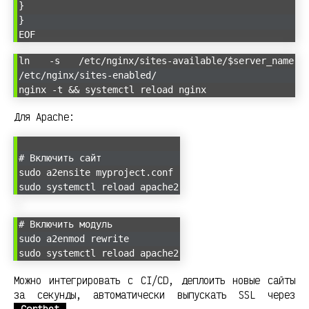
}
}
EOF
ln -s /etc/nginx/sites-available/$server_name
/etc/nginx/sites-enabled/
nginx -t && systemctl reload nginx
Для Apache:
# Включить сайт
sudo a2ensite myproject.conf
sudo systemctl reload apache2
# Включить модуль
sudo a2enmod rewrite
sudo systemctl reload apache2
Можно интегрировать с CI/CD, деплоить новые сайты
за секунды, автоматически выпускать SSL через