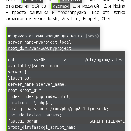
отключения сайтов,
для модулей. Для Nginx
a2enmod
— просто симлинки и перезагрузка. Всё это легко
скриптовать через bash, Ansible, Puppet, Chef.
# Пример автоматизации для Nginx (bash)
server_name=myproject.local
root_dir=/var/www/myproject
cat <<EOF > /etc/nginx/sites-
available/$server_name
server {
listen 80;
server_name $server_name;
root $root_dir;
index index.php index.html;
location ~ \.php$ {
fastcgi_pass unix:/run/php/php8.1-fpm.sock;
include fastcgi_params;
fastcgi_param SCRIPT_FILENAME
$root_dir$fastcgi_script_name;