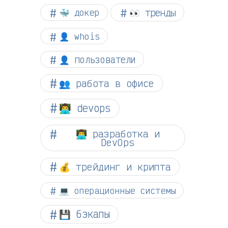
👀 тренды
🐳 докер
👤 whois
👤 пользователи
👥 работа в офисе
👨‍💻 devops
👨‍💻 разработка и
DevOps
💰 трейдинг и крипта
💻 операционные системы
💾 бэкапы