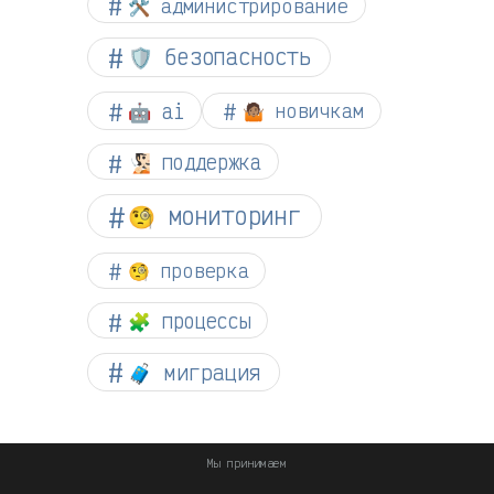
🛠️ администрирование
🛡️ безопасность
🤖 ai
🤷🏽 новичкам
🧏🏻 поддержка
🧐 мониторинг
🧐 проверка
🧩 процессы
🧳 миграция
Мы принимаем