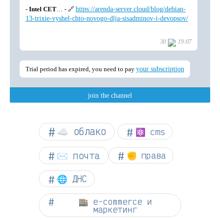
☁︎ облако
⚛ cms
✉️ почта
✊ права
🌐 ДНС
🏬 e-commerce и
маркетинг