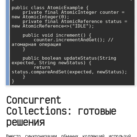
public class AtomicExample {

    private final AtomicInteger counter = 
new AtomicInteger(0);

    private final AtomicReference
 status = 
new AtomicReference<>("IDLE");

    public void increment() {

        counter.incrementAndGet(); // 
атомарная операция

    }

    public boolean updateStatus(String 
expected, String newStatus) {

        return 
status.compareAndSet(expected, newStatus);

    }

Concurrent
Collections: готовые
решения
Вместо синхронизации обычных коллекций используй