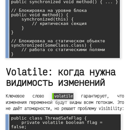
public synchronized void method() { ... }

// Блокировка на уровне блока

public void method() {

    synchronized(this) {

        // критическая секция

    }

}

// Блокировка на статическом объекте

synchronized(SomeClass.class) {

    // работа со статическими полями

Volatile: когда нужна
видимость изменений
Ключевое слово
гарантирует, что
volatile
изменения переменной будут видны всем потокам. Это
не даёт атомарности, но решает проблему visibility:
public class ThreadSafeFlag {

    private volatile boolean flag = 
false;
