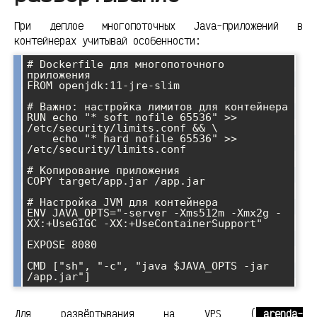
При деплое многопоточных Java-приложений в
контейнерах учитывай особенности:
# Dockerfile для многопоточного 
приложения

FROM openjdk:11-jre-slim

# Важно: настройка лимитов для контейнера

RUN echo "* soft nofile 65536" >> 
/etc/security/limits.conf && \

    echo "* hard nofile 65536" >> 
/etc/security/limits.conf

# Копирование приложения

COPY target/app.jar /app.jar

# Настройка JVM для контейнера

ENV JAVA_OPTS="-server -Xms512m -Xmx2g -
XX:+UseG1GC -XX:+UseContainerSupport"

EXPOSE 8080

CMD ["sh", "-c", "java $JAVA_OPTS -jar 
Для развёртывания на VPS (
arenda-