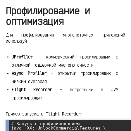
Профилирование и
оптимизация
Для профилирования многопоточных приложений
используй:
JProfiler
— коммерческий профилировщик с
отличной поддержкой многопоточности
Async Profiler
— открытый профилировщик с
низким overhead
Flight Recorder
— встроенный в JVM
профилировщик
Пример запуска с Flight Recorder:
# Запуск с профилированием

java -XX:+UnlockCommercialFeatures \
