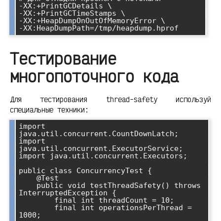
-XX:+PrintGCDetails \

-XX:+PrintGCTimeStamps \

-XX:+HeapDumpOnOutOfMemoryError \

Тестирование
многопоточного кода
Для тестирования thread-safety используй
специальные техники:
import 
java.util.concurrent.CountDownLatch;

import 
java.util.concurrent.ExecutorService;

import java.util.concurrent.Executors;

public class ConcurrencyTest {

    @Test

    public void testThreadSafety() throws 
InterruptedException {

        final int threadCount = 10;

        final int operationsPerThread = 
1000;
