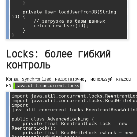
    }

    private User loadUserFromDB(String 
id) {

        // загрузка из базы данных

        return new User(id);

    }

Locks: более гибкий
контроль
Когда synchronized недостаточно, используй классы
из
:
java.util.concurrent.locks
import java.util.concurrent.locks.ReentrantLoc
import java.util.concurrent.locks.ReadWriteLoc
import 
java.util.concurrent.locks.ReentrantReadWriteL
public class AdvancedLocking {

    private final ReentrantLock lock = new 
ReentrantLock();

    private final ReadWriteLock rwLock = new 