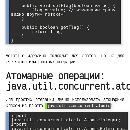
    public void setFlag(boolean value) {

        flag = value; // изменение сразу 
видно другим потокам

    }

    public boolean getFlag() {

        return flag;

    }

Volatile идеально подходит для флагов, но не для
счётчиков или сложных операций.
Атомарные операции:
java.util.concurrent.at
Для простых операций лучше использовать атомарные
классы из пакета
:
java.util.concurrent.atomic
import 
java.util.concurrent.atomic.AtomicInteger;

import 
java.util.concurrent.atomic.AtomicReference;
