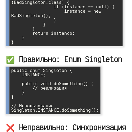
(BadSingleton.class) {

                if (instance == null) {

                    instance = new 
BadSingleton();

                }

            }

        }

        return instance;

    }

✅ Правильно: Enum Singleton
public enum Singleton {

    INSTANCE;

    public void doSomething() {

        // реализация

    }

}

// Использование

❌ Неправильно: Синхронизация