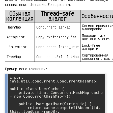
специальные thread-safe варианты:
Обычная
Thread-safe
Особенност
коллекция
аналог
Сегментированна
HashMap
ConcurrentHashMap
блокировка
Подходит для
ArrayList
CopyOnWriteArrayList
частого чтения
Lock-free
LinkedList
ConcurrentLinkedQueue
алгоритм
Сортированная
TreeMap
ConcurrentSkipListMap
concurrent карт
Пример использования:
import 
java.util.concurrent.ConcurrentHashMap;

public class UserCache {

    private final ConcurrentHashMap
 cache 
= new ConcurrentHashMap<>();

    public User getUser(String id) {

        return cache.computeIfAbsent(id, 
this::loadUserFromDB);
