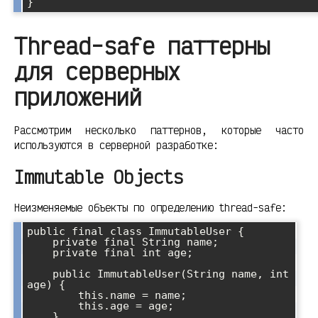
Thread-safe паттерны
для серверных
приложений
Рассмотрим несколько паттернов, которые часто
используются в серверной разработке:
Immutable Objects
Неизменяемые объекты по определению thread-safe:
public final class ImmutableUser {

    private final String name;

    private final int age;

    public ImmutableUser(String name, int 
age) {

        this.name = name;

        this.age = age;

    }
