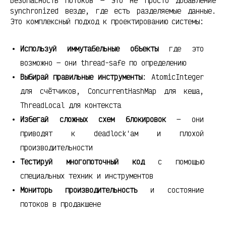
Безопасность потоков — это не просто добавление
synchronized везде, где есть разделяемые данные.
Это комплексный подход к проектированию системы:
Используй иммутабельные объекты
где это
возможно — они thread-safe по определению
Выбирай правильные инструменты
: AtomicInteger
для счётчиков, ConcurrentHashMap для кеша,
ThreadLocal для контекста
Избегай сложных схем блокировок
— они
приводят к deadlock'ам и плохой
производительности
Тестируй многопоточный код
с помощью
специальных техник и инструментов
Мониторь производительность
и состояние
потоков в продакшене