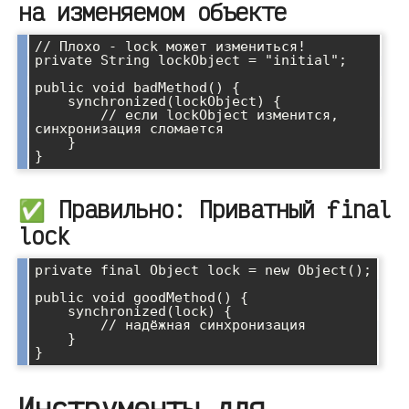
на изменяемом объекте
// Плохо - lock может измениться!

private String lockObject = "initial";

public void badMethod() {

    synchronized(lockObject) {

        // если lockObject изменится, 
синхронизация сломается

    }

✅ Правильно: Приватный final
lock
private final Object lock = new Object();

public void goodMethod() {

    synchronized(lock) {

        // надёжная синхронизация

    }

Инструменты для