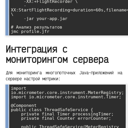
     -XX:+FlightRecorder \

     -
XX:StartFlightRecording=duration=60s,filename=
\

     -jar your-app.jar

# Анализ результатов

Интеграция с
мониторингом сервера
Для мониторинга многопоточных Java-приложений на
сервере настрой метрики:
import 
io.micrometer.core.instrument.MeterRegistry;

import io.micrometer.core.instrument.Timer;

@Component

public class ThreadSafeService {

    private final Timer processingTimer;

    private final Counter errorCounter;

    public ThreadSafeService(MeterRegistry 