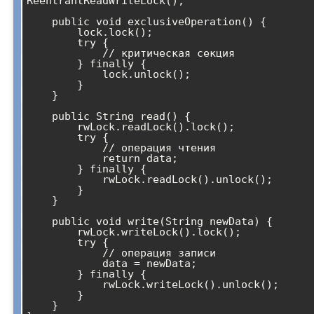
ReentrantReadWriteLock();

    public void exclusiveOperation() {

        lock.lock();

        try {

            // критическая секция

        } finally {

            lock.unlock();

        }

    }

    public String read() {

        rwLock.readLock().lock();

        try {

            // операция чтения

            return data;

        } finally {

            rwLock.readLock().unlock();

        }

    }

    public void write(String newData) {

        rwLock.writeLock().lock();

        try {

            // операция записи

            data = newData;

        } finally {

            rwLock.writeLock().unlock();

        }

    }
