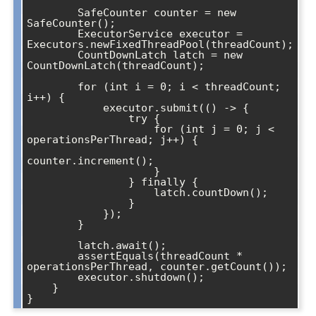
        SafeCounter counter = new 
SafeCounter();

        ExecutorService executor = 
Executors.newFixedThreadPool(threadCount);

        CountDownLatch latch = new 
CountDownLatch(threadCount);

        for (int i = 0; i < threadCount; 
i++) {

            executor.submit(() -> {

                try {

                    for (int j = 0; j < 
operationsPerThread; j++) {

counter.increment();

                    }

                } finally {

                    latch.countDown();

                }

            });

        }

        latch.await();

        assertEquals(threadCount * 
operationsPerThread, counter.getCount());

        executor.shutdown();

    }
