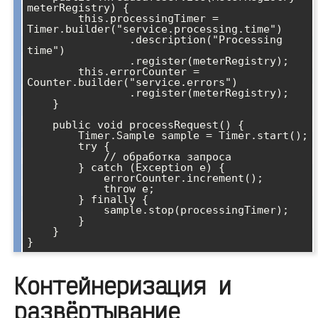
meterRegistry) {

        this.processingTimer = 
Timer.builder("service.processing.time")

                .description("Processing 
time")

                .register(meterRegistry);

        this.errorCounter = 
Counter.builder("service.errors")

                .register(meterRegistry);

    }

    public void processRequest() {

        Timer.Sample sample = Timer.start();

        try {

            // обработка запроса

        } catch (Exception e) {

            errorCounter.increment();

            throw e;

        } finally {

            sample.stop(processingTimer);

        }

    }

Контейнеризация и
развёртывание