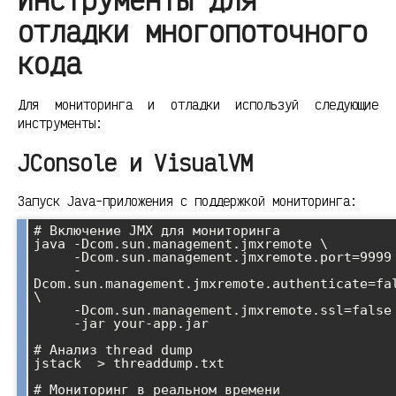
отладки многопоточного
кода
Для мониторинга и отладки используй следующие
инструменты:
JConsole и VisualVM
Запуск Java-приложения с поддержкой мониторинга:
# Включение JMX для мониторинга

java -Dcom.sun.management.jmxremote \

     -Dcom.sun.management.jmxremote.port=9999 \

     -
Dcom.sun.management.jmxremote.authenticate=fal
\

     -Dcom.sun.management.jmxremote.ssl=false \

     -jar your-app.jar

# Анализ thread dump

jstack 
 > threaddump.txt

# Мониторинг в реальном времени
