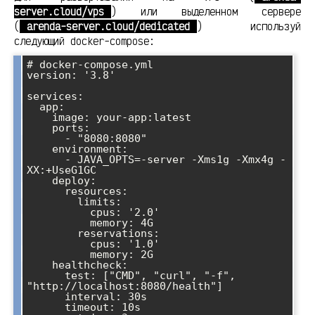
server.cloud/vps
) или выделенном сервере
(
arenda-server.cloud/dedicated
) используй
следующий docker-compose:
# docker-compose.yml

version: '3.8'

services:

  app:

    image: your-app:latest

    ports:

      - "8080:8080"

    environment:

      - JAVA_OPTS=-server -Xms1g -Xmx4g -
XX:+UseG1GC

    deploy:

      resources:

        limits:

          cpus: '2.0'

          memory: 4G

        reservations:

          cpus: '1.0'

          memory: 2G

    healthcheck:

      test: ["CMD", "curl", "-f", 
"http://localhost:8080/health"]

      interval: 30s

      timeout: 10s
