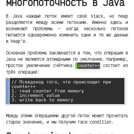
многопоточность в Java
В Java каждый поток имеет свой stack, но heap
разделяется между всеми потоками. Именно здесь и
возникают проблемы — когда несколько потоков
пытаются одновременно изменить одни и те же данные
в heap’е.
Основная проблема заключается в том, что операции в
Java не являются атомарными по умолчанию. Например,
простое увеличение счётчика
состоит из
counter++
трёх операций:
// Псевдокод того, что происходит при 
counter++

1. read counter from memory

2. increment value

Между этими операциями другой поток может прочитать
старое значение, и мы получим race condition.