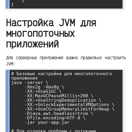
    }

Настройка JVM для
многопоточных
приложений
Для серверных приложений важно правильно настроить
JVM:
# Базовые настройки для многопоточного 
приложения

java -server \

     -Xms2g -Xmx8g \

     -XX:+UseG1GC \

     -XX:MaxGCPauseMillis=200 \

     -XX:+UseStringDeduplication \

     -XX:+UnlockExperimentalVMOptions \

     -XX:+UseCGroupMemoryLimitForHeap \

     -Djava.awt.headless=true \

     -Dfile.encoding=UTF-8 \

     -jar your-app.jar

# Для отладки проблем с потоками
