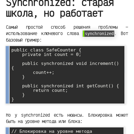
Synchronized: старая
школа, но работает
Самый простой способ решения проблемы —
использование ключевого слова
. Вот
synchronized
базовый пример:
public class SafeCounter {

    private int count = 0;

    public synchronized void increment() 
{

        count++;

    }

    public synchronized int getCount() {

        return count;

    }

Но у synchronized есть нюансы. Блокировка может
быть на уровне метода или блока:
// Блокировка на уровне метода
