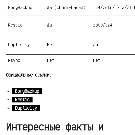
BorgBackup
Да (chunk-based)
lz4/zstd/lzma/zli
Restic
Да
zstd/lz4
Duplicity
Нет
Да
Rsync
Нет
Нет
Официальные ссылки:
BorgBackup
Restic
Duplicity
Интересные факты и