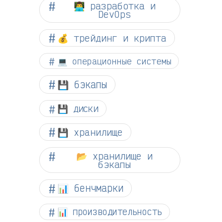
👨‍💻 разработка и
DevOps
💰 трейдинг и крипта
💻 операционные системы
💾 бэкапы
💾 диски
💾 хранилище
📂 хранилище и
бэкапы
📊 бенчмарки
📊 производительность