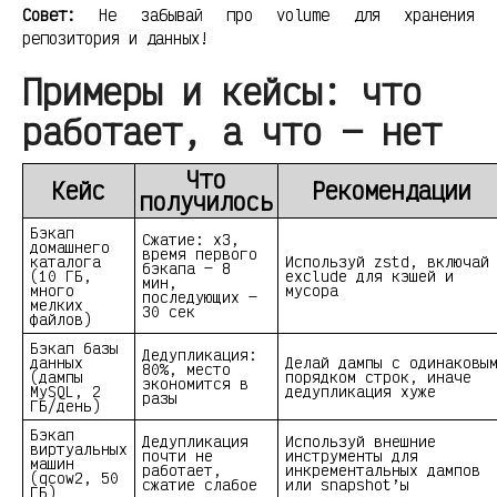
Совет:
Не забывай про volume для хранения
репозитория и данных!
Примеры и кейсы: что
работает, а что — нет
Что
Кейс
Рекомендации
получилось
Бэкап
Сжатие: x3,
домашнего
время первого
каталога
Используй zstd, включай
бэкапа — 8
(10 ГБ,
exclude для кэшей и
мин,
много
мусора
последующих —
мелких
30 сек
файлов)
Бэкап базы
Дедупликация:
данных
Делай дампы с одинаковы
80%, место
(дампы
порядком строк, иначе
экономится в
MySQL, 2
дедупликация хуже
разы
ГБ/день)
Бэкап
Дедупликация
Используй внешние
виртуальных
почти не
инструменты для
машин
работает,
инкрементальных дампов
(qcow2, 50
сжатие слабое
или snapshot’ы
ГБ)