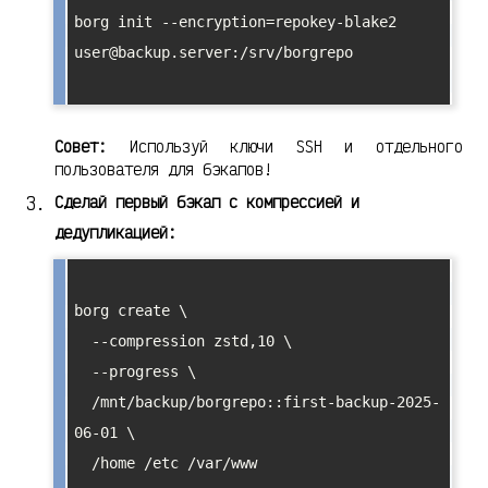
borg init --encryption=repokey-blake2 
user@backup.server:/srv/borgrepo

Совет:
Используй ключи SSH и отдельного
пользователя для бэкапов!
Сделай первый бэкап с компрессией и
дедупликацией:
borg create \

  --compression zstd,10 \

  --progress \

  /mnt/backup/borgrepo::first-backup-2025-
06-01 \

  /home /etc /var/www
