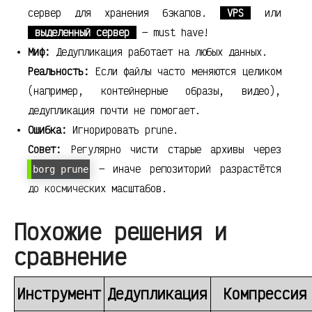
сервер для хранения бэкапов.
VPS
или
выделенный сервер
— must have!
Миф:
Дедупликация работает на любых данных.
Реальность:
Если файлы часто меняются целиком
(например, контейнерные образы, видео),
дедупликация почти не помогает.
Ошибка:
Игнорировать prune.
Совет:
Регулярно чисти старые архивы через
— иначе репозиторий разрастётся
borg prune
до космических масштабов.
Похожие решения и
сравнение
Инструмент
Дедупликация
Компрессия