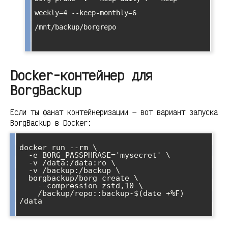
weekly=4 --keep-monthly=6 
/mnt/backup/borgrepo

Docker-контейнер для
BorgBackup
Если ты фанат контейнеризации — вот вариант запуска
BorgBackup в Docker:
docker run --rm \

  -e BORG_PASSPHRASE='mysecret' \

  -v /data:/data:ro \

  -v /backup:/backup \

  borgbackup/borg create \

    --compression zstd,10 \

    /backup/repo::backup-$(date +%F) 
/data
