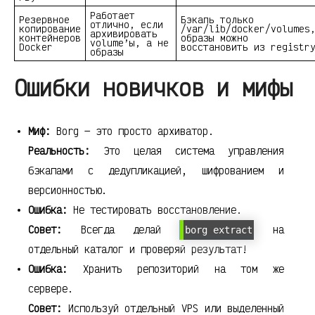
Работает
Резервное
Бэкапь только
отлично, если
копирование
/var/lib/docker/volumes
архивировать
контейнеров
образы можно
volume’ы, а не
Docker
восстановить из registr
образы
Ошибки новичков и мифы
Миф:
Borg — это просто архиватор.
Реальность:
Это целая система управления
бэкапами с дедупликацией, шифрованием и
версионностью.
Ошибка:
Не тестировать восстановление.
Совет:
Всегда делай
на
borg extract
отдельный каталог и проверяй результат!
Ошибка:
Хранить репозиторий на том же
сервере.
Совет:
Используй отдельный VPS или выделенный