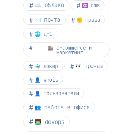
☁︎ облако
⚛ cms
✉️ почта
✊ права
🌐 ДНС
🏬 e-commerce и
маркетинг
👀 тренды
🐳 докер
👤 whois
👤 пользователи
👥 работа в офисе
👨‍💻 devops