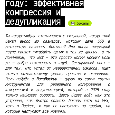
году: эффективная
компрессия и
дедупликация
💾 бэкапы
Ты когда-нибудь сталкивался с ситуацией, когда твой
бэкап вырос до размеров, которых даже SSD в
датацентре начинает бояться? Или когда очередной
rsync гоняет гигабайты одних и тех же данных, а ты
понимаешь, что 90% — это просто копии копий? Если
да — добро пожаловать в клуб. Сегодняшний пост —
для тех, кто устал от неэффективных бэкапов, ищет
что-то по-настоящему умное, простое и экономное.
Речь пойдёт о
BorgBackup
— одном из самых крутых
инструментов для резервного копирования с
компрессией и дедупликацией, который в 2025 году
только набирает обороты. Здесь будет всё: как это
устроено, как быстро поднять бэкапы хоть на VPS,
хоть в Docker, и как не наступить на грабли, на
которые наступают все новички.