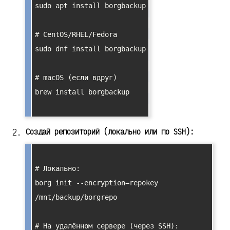
sudo apt install borgbackup

# CentOS/RHEL/Fedora

sudo dnf install borgbackup

# macOS (если вдруг)

brew install borgbackup

Создай репозиторий (локально или по SSH):
# Локально:

borg init --encryption=repokey 
/mnt/backup/borgrepo

# На удалённом сервере (через SSH):
