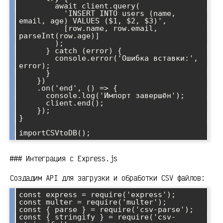
        await client.query(

          'INSERT INTO users (name, 
email, age) VALUES ($1, $2, $3)',

          [row.name, row.email, 
parseInt(row.age)]

        );

      } catch (error) {

        console.error('Ошибка вставки:', 
error);

      }

    })

    .on('end', () => {

      console.log('Импорт завершён');

      client.end();

    });

}

### Интеграция с Express.js
Создадим API для загрузки и обработки CSV файлов:
const express = require('express');

const multer = require('multer');

const { parse } = require('csv-parse');

const { stringify } = require('csv-