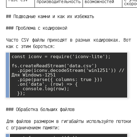
производительность
возможностей
скоро
## Подводные камни и как их избежать
### Проблема с кодировкой
Часто CSV файлы приходят в разных кодировках. Вот
как с этим бороться:
const iconv = require('iconv-lite');

fs.createReadStream('data.csv')

  .pipe(iconv.decodeStream('win1251')) // 
Для Windows-1251

  .pipe(parse({ columns: true }))

  .on('data', (row) => {

    console.log(row);

### Обработка больших файлов
Для файлов размером в гигабайты используйте потоки
с ограничением памяти: