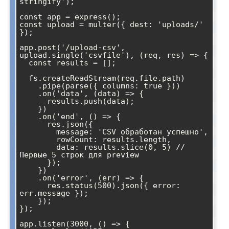
stringify');

const app = express();

const upload = multer({ dest: 'uploads/' 
});

app.post('/upload-csv', 
upload.single('csvfile'), (req, res) => {

  const results = [];

  fs.createReadStream(req.file.path)

    .pipe(parse({ columns: true }))

    .on('data', (data) => {

      results.push(data);

    })

    .on('end', () => {

      res.json({

        message: 'CSV обработан успешно',

        rowCount: results.length,

        data: results.slice(0, 5) // 
Первые 5 строк для preview

      });

    })

    .on('error', (err) => {

      res.status(500).json({ error: 
err.message });

    });

});

app.listen(3000, () => {
