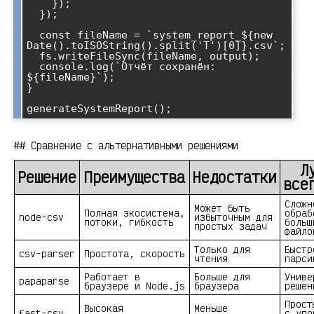
    });

  });

  const fileName = `system_report_${new 
Date().toISOString().split('T')[0]}.csv`;

  fs.writeFileSync(fileName, output);

  console.log(`Отчёт сохранён: 
${fileName}`);

}

## Сравнение с альтернативными решениями
Л
Решение
Преимущества
Недостатки
все
Сложн
Может быть
Полная экосистема,
обраб
node-csv
избыточным для
потоки, гибкость
больш
простых задач
файло
Только для
Быстр
csv-parser
Простота, скорость
чтения
парси
Работает в
Больше для
Униве
papaparse
браузере и Node.js
браузера
решен
Прост
Высокая
Меньше
fast-csv
с упо