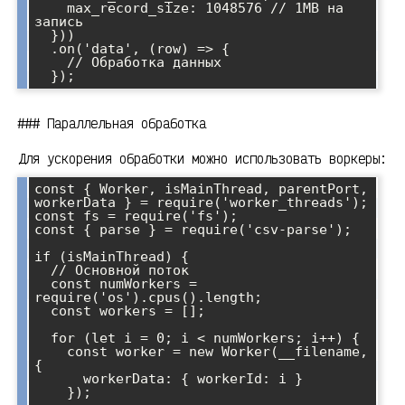
    max_record_size: 1048576 // 1MB на 
запись

  }))

  .on('data', (row) => {

    // Обработка данных

### Параллельная обработка
Для ускорения обработки можно использовать воркеры:
const { Worker, isMainThread, parentPort, 
workerData } = require('worker_threads');

const fs = require('fs');

const { parse } = require('csv-parse');

if (isMainThread) {

  // Основной поток

  const numWorkers = 
require('os').cpus().length;

  const workers = [];

  for (let i = 0; i < numWorkers; i++) {

    const worker = new Worker(__filename, 
{

      workerData: { workerId: i }

    });
