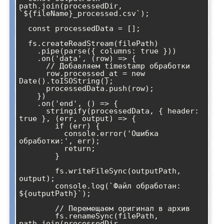
path.join(processedDir, 
`${fileName}_processed.csv`);

  const processedData = [];

  fs.createReadStream(filePath)

    .pipe(parse({ columns: true }))

    .on('data', (row) => {

      // Добавляем timestamp обработки

      row.processed_at = new 
Date().toISOString();

      processedData.push(row);

    })

    .on('end', () => {

      stringify(processedData, { header: 
true }, (err, output) => {

        if (err) {

          console.error('Ошибка 
обработки:', err);

          return;

        }

        fs.writeFileSync(outputPath, 
output);

        console.log(`Файл обработан: 
${outputPath}`);

        // Перемещаем оригинал в архив

        fs.renameSync(filePath, 
path.join(processedDir, 