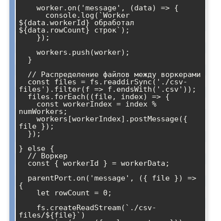
    worker.on('message', (data) => {

      console.log(`Worker 
${data.workerId} обработал 
${data.rowCount} строк`);

    });

    workers.push(worker);

  }

  // Распределение файлов между воркерами

  const files = fs.readdirSync('./csv-
files').filter(f => f.endsWith('.csv'));

  files.forEach((file, index) => {

    const workerIndex = index % 
numWorkers;

    workers[workerIndex].postMessage({ 
file });

  });

} else {

  // Воркер

  const { workerId } = workerData;

  parentPort.on('message', ({ file }) => 
{

    let rowCount = 0;

    fs.createReadStream(`./csv-
files/${file}`)
