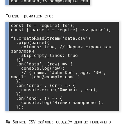
Теперь прочитаем его:
const fs = require('fs');

const { parse } = require('csv-parse');

fs.createReadStream('data.csv')

  .pipe(parse({ 

    columns: true, // Первая строка как 
заголовки

    skip_empty_lines: true 

  }))

  .on('data', (row) => {

    console.log(row);

    // { name: 'John Doe', age: '30', 
email: 'john@example.com' }

  })

  .on('error', (err) => {

    console.error('Ошибка:', err);

  })

  .on('end', () => {

    console.log('Чтение завершено');

## Запись CSV файлов: создаём данные правильно