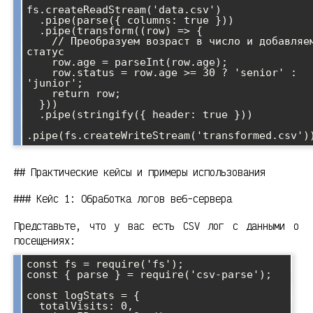
fs.createReadStream('data.csv')

  .pipe(parse({ columns: true }))

  .pipe(transform((row) => {

    // Преобразуем возраст в число и добавляем 
статус

    row.age = parseInt(row.age);

    row.status = row.age >= 30 ? 'senior' : 
'junior';

    return row;

  }))

  .pipe(stringify({ header: true }))

## Практические кейсы и примеры использования
### Кейс 1: Обработка логов веб-сервера
Представьте, что у вас есть CSV лог с данными о
посещениях:
const fs = require('fs');

const { parse } = require('csv-parse');

const logStats = {

  totalVisits: 0,
