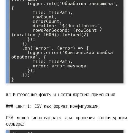
      logger.info('Обработка завершена', 
{

        file: filePath,

        rowCount,

        errorCount,

        duration: `${duration}ms`,

        rowsPerSecond: (rowCount / 
(duration / 1000)).toFixed(2)

      });

    })

    .on('error', (error) => {

      logger.error('Критическая ошибка 
обработки', {

        file: filePath,

        error: error.message

      });

    });

## Интересные факты и нестандартные применения
### Факт 1: CSV как формат конфигурации
CSV можно использовать для хранения конфигурации
сервера: