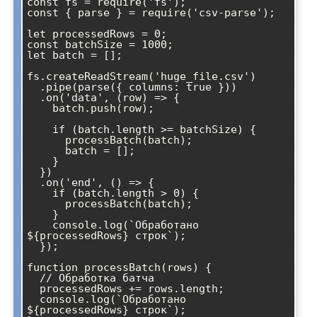
const fs = require('fs');

const { parse } = require('csv-parse');

let processedRows = 0;

const batchSize = 1000;

let batch = [];

fs.createReadStream('huge_file.csv')

  .pipe(parse({ columns: true }))

  .on('data', (row) => {

    batch.push(row);

    if (batch.length >= batchSize) {

      processBatch(batch);

      batch = [];

    }

  })

  .on('end', () => {

    if (batch.length > 0) {

      processBatch(batch);

    }

    console.log(`Обработано 
${processedRows} строк`);

  });

function processBatch(rows) {

  // Обработка батча

  processedRows += rows.length;

  console.log(`Обработано 
${processedRows} строк`);
