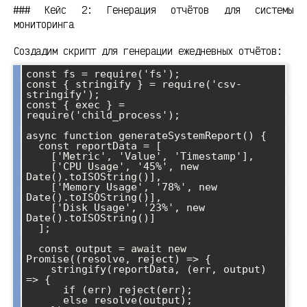
### Кейс 2: Генерация отчётов для системы
мониторинга
Создадим скрипт для генерации ежедневных отчётов:
const fs = require('fs');

const { stringify } = require('csv-
stringify');

const { exec } = 
require('child_process');

async function generateSystemReport() {

  const reportData = [

    ['Metric', 'Value', 'Timestamp'],

    ['CPU Usage', '45%', new 
Date().toISOString()],

    ['Memory Usage', '78%', new 
Date().toISOString()],

    ['Disk Usage', '23%', new 
Date().toISOString()]

  ];

  const output = await new 
Promise((resolve, reject) => {

    stringify(reportData, (err, output) 
=> {

      if (err) reject(err);

      else resolve(output);
