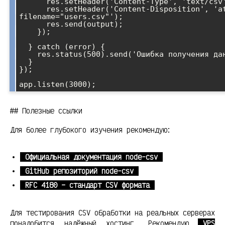
      res.setHeader('Content-Type', 'text/csv');

      res.setHeader('Content-Disposition', 'attachment; 
filename="users.csv"');

      res.send(output);

    });

  } catch (error) {

    res.status(500).send('Ошибка получения данных');

  }

});

## Полезные ссылки
Для более глубокого изучения рекомендую:
Официальная документация node-csv
GitHub репозиторий node-csv
RFC 4180 – стандарт CSV формата
Для тестирования CSV обработки на реальных серверах
понадобится надёжный хостинг. Рекомендую
VPS