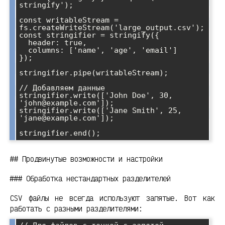
stringify');

const writableStream = 
fs.createWriteStream('large_output.csv');

const stringifier = stringify({

  header: true,

  columns: ['name', 'age', 'email']

});

stringifier.pipe(writableStream);

// Добавляем данные

stringifier.write(['John Doe', 30, 
'john@example.com']);

stringifier.write(['Jane Smith', 25, 
'jane@example.com']);

## Продвинутые возможности и настройки
### Обработка нестандартных разделителей
CSV файлы не всегда используют запятые. Вот как
работать с разными разделителями: