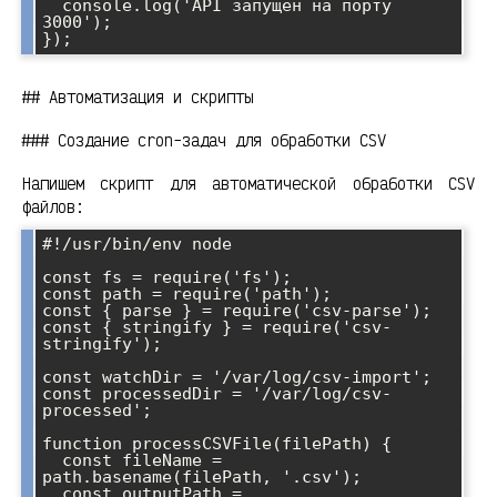
  console.log('API запущен на порту 
3000');

## Автоматизация и скрипты
### Создание cron-задач для обработки CSV
Напишем скрипт для автоматической обработки CSV
файлов:
#!/usr/bin/env node

const fs = require('fs');

const path = require('path');

const { parse } = require('csv-parse');

const { stringify } = require('csv-
stringify');

const watchDir = '/var/log/csv-import';

const processedDir = '/var/log/csv-
processed';

function processCSVFile(filePath) {

  const fileName = 
path.basename(filePath, '.csv');

  const outputPath = 