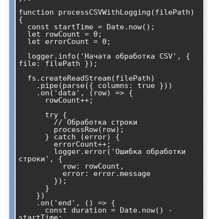
function processCSVWithLogging(filePath) 
{

  const startTime = Date.now();

  let rowCount = 0;

  let errorCount = 0;

  logger.info('Начата обработка CSV', { 
file: filePath });

  fs.createReadStream(filePath)

    .pipe(parse({ columns: true }))

    .on('data', (row) => {

      rowCount++;

      try {

        // Обработка строки

        processRow(row);

      } catch (error) {

        errorCount++;

        logger.error('Ошибка обработки 
строки', { 

          row: rowCount, 

          error: error.message 

        });

      }

    })

    .on('end', () => {

      const duration = Date.now() - 
startTime;
