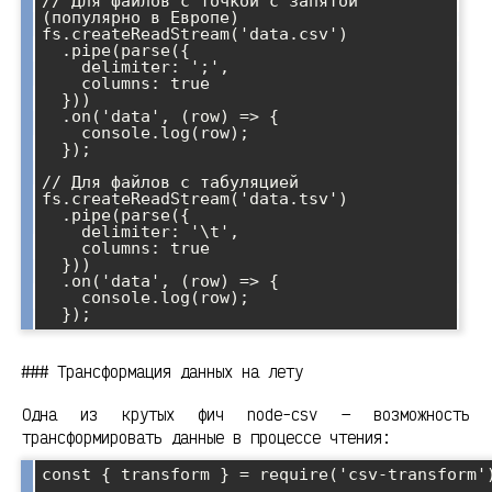
// Для файлов с точкой с запятой 
(популярно в Европе)

fs.createReadStream('data.csv')

  .pipe(parse({ 

    delimiter: ';',

    columns: true 

  }))

  .on('data', (row) => {

    console.log(row);

  });

// Для файлов с табуляцией

fs.createReadStream('data.tsv')

  .pipe(parse({ 

    delimiter: '\t',

    columns: true 

  }))

  .on('data', (row) => {

    console.log(row);

### Трансформация данных на лету
Одна из крутых фич node-csv — возможность
трансформировать данные в процессе чтения:
const { transform } = require('csv-transform')