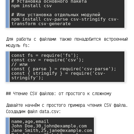
# Установка основного пакета

npm install csv

# Или установка отдельных модулей

npm install csv-parse csv-stringify csv-
Для работы с файлами также понадобится встроенный
модуль fs:
const fs = require('fs');

const csv = require('csv');

// или

const { parse } = require('csv-parse');

const { stringify } = require('csv-
## Чтение CSV файлов: от простого к сложному
Давайте начнём с простого примера чтения CSV файла.
Создадим файл data.csv:
name,age,email

John Doe,30,john@example.com

Jane Smith,25,jane@example.com
