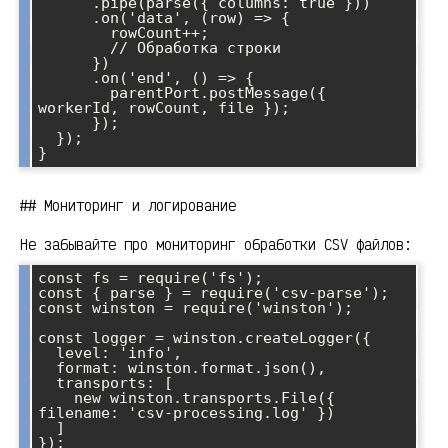
      .pipe(parse({ columns: true }))

      .on('data', (row) => {

        rowCount++;

        // Обработка строки

      })

      .on('end', () => {

        parentPort.postMessage({ 
workerId, rowCount, file });

      });

  });

## Мониторинг и логирование
Не забывайте про мониторинг обработки CSV файлов:
const fs = require('fs');

const { parse } = require('csv-parse');

const winston = require('winston');

const logger = winston.createLogger({

  level: 'info',

  format: winston.format.json(),

  transports: [

    new winston.transports.File({ 
filename: 'csv-processing.log' })

  ]

});
