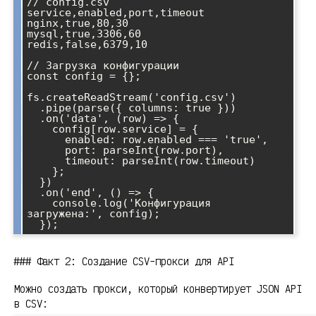
// config.csv

service,enabled,port,timeout

nginx,true,80,30

mysql,true,3306,60

redis,false,6379,10

// Загрузка конфигурации

const config = {};

fs.createReadStream('config.csv')

  .pipe(parse({ columns: true }))

  .on('data', (row) => {

    config[row.service] = {

      enabled: row.enabled === 'true',

      port: parseInt(row.port),

      timeout: parseInt(row.timeout)

    };

  })

  .on('end', () => {

    console.log('Конфигурация 
загружена:', config);

### Факт 2: Создание CSV-прокси для API
Можно создать прокси, который конвертирует JSON API
в CSV: