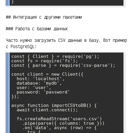
## Интеграция с другими пакетами
### Работа с базами данных
Часто нужно загрузить CSV данные в базу. Вот пример
с PostgreSQL:
const { Client } = require('pg');

const fs = require('fs');

const { parse } = require('csv-parse');

const client = new Client({

  host: 'localhost',

  database: 'mydb',

  user: 'user',

  password: 'password'

});

async function importCSVtoDB() {

  await client.connect();

  fs.createReadStream('users.csv')

    .pipe(parse({ columns: true }))

    .on('data', async (row) => {

      try {
