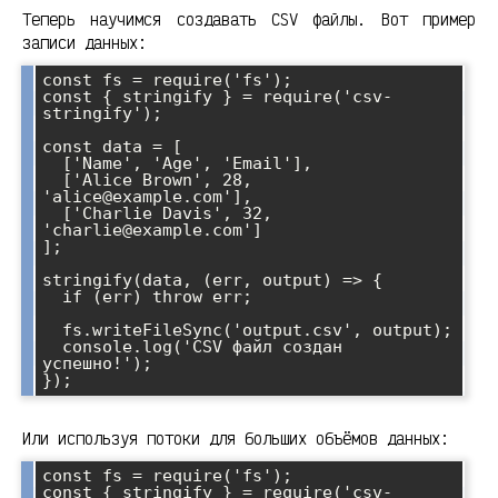
Теперь научимся создавать CSV файлы. Вот пример
записи данных:
const fs = require('fs');

const { stringify } = require('csv-
stringify');

const data = [

  ['Name', 'Age', 'Email'],

  ['Alice Brown', 28, 
'alice@example.com'],

  ['Charlie Davis', 32, 
'charlie@example.com']

];

stringify(data, (err, output) => {

  if (err) throw err;

  fs.writeFileSync('output.csv', output);

  console.log('CSV файл создан 
успешно!');

Или используя потоки для больших объёмов данных:
const fs = require('fs');

const { stringify } = require('csv-