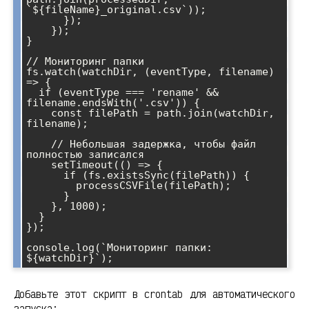
`${fileName}_original.csv`));

      });

    });

}

// Мониторинг папки

fs.watch(watchDir, (eventType, filename) 
=> {

  if (eventType === 'rename' && 
filename.endsWith('.csv')) {

    const filePath = path.join(watchDir, 
filename);

    // Небольшая задержка, чтобы файл 
полностью записался

    setTimeout(() => {

      if (fs.existsSync(filePath)) {

        processCSVFile(filePath);

      }

    }, 1000);

  }

});

console.log(`Мониторинг папки: 
Добавьте этот скрипт в crontab для автоматического
запуска: