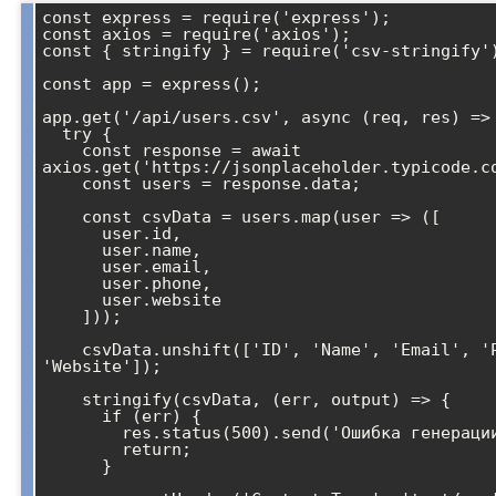
const express = require('express');

const axios = require('axios');

const { stringify } = require('csv-stringify')
const app = express();

app.get('/api/users.csv', async (req, res) => 
  try {

    const response = await 
axios.get('https://jsonplaceholder.typicode.co
    const users = response.data;

    const csvData = users.map(user => ([

      user.id,

      user.name,

      user.email,

      user.phone,

      user.website

    ]));

    csvData.unshift(['ID', 'Name', 'Email', 'Phone', 
'Website']);

    stringify(csvData, (err, output) => {

      if (err) {

        res.status(500).send('Ошибка генерации CSV');

        return;

      }
