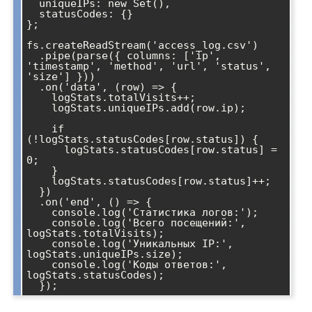
  uniqueIPs: new Set(),

  statusCodes: {}

};

fs.createReadStream('access_log.csv')

  .pipe(parse({ columns: ['ip', 
'timestamp', 'method', 'url', 'status', 
'size'] }))

  .on('data', (row) => {

    logStats.totalVisits++;

    logStats.uniqueIPs.add(row.ip);

    if 
(!logStats.statusCodes[row.status]) {

      logStats.statusCodes[row.status] = 
0;

    }

    logStats.statusCodes[row.status]++;

  })

  .on('end', () => {

    console.log('Статистика логов:');

    console.log('Всего посещений:', 
logStats.totalVisits);

    console.log('Уникальных IP:', 
logStats.uniqueIPs.size);

    console.log('Коды ответов:', 
logStats.statusCodes);
