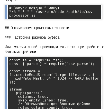
# Запуск каждые 5 минут

*/5 * * * * /usr/bin/node /path/to/csv-
## Оптимизация производительности
### Настройка размера буфера
Для максимальной производительности при работе с
большими файлами:
const fs = require('fs');

const { parse } = require('csv-parse');

const stream = 
fs.createReadStream('large_file.csv', {

  highWaterMark: 64 * 1024 // 64KB buffer

});

stream

  .pipe(parse({ 

    columns: true,

    skip_empty_lines: true,

    // Оптимизация для больших файлов

    relax_column_count: true,
