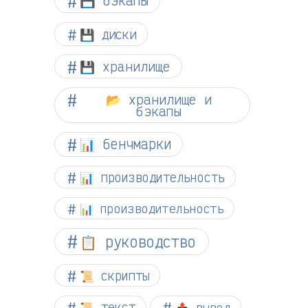
💾 бэкапы
💾 диски
💾 хранилище
📂 хранилище и
бэкапы
📊 бенчмарки
📊 производительность
📊 производительность
📋 руководство
📜 скрипты
📜 текст
📤 вывод