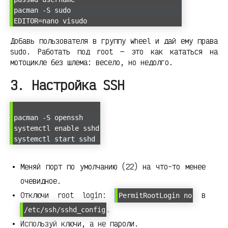
pacman -S sudo
EDITOR=nano visudo
Добавь пользователя в группу wheel и дай ему права
sudo. Работать под root — это как кататься на
мотоцикле без шлема: весело, но недолго.
3. Настройка SSH
pacman -S openssh
systemctl enable sshd
systemctl start sshd
Меняй порт по умолчанию (22) на что-то менее
очевидное.
Отключи root login:
в
PermitRootLogin no
.
/etc/ssh/sshd_config
Используй ключи, а не пароли.