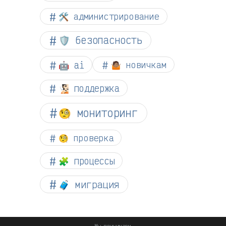
🛠️ администрирование
🛡️ безопасность
🤖 ai
🤷🏽 новичкам
🧏🏻 поддержка
🧐 мониторинг
🧐 проверка
🧩 процессы
🧳 миграция