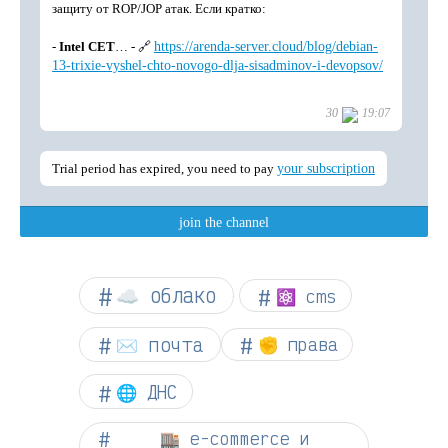
☁︎ облако
⚛ cms
✉️ почта
✊ права
🌐 ДНС
🏬 e-commerce и