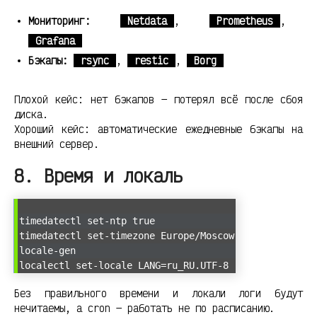
Мониторинг:
Netdata
,
Prometheus
,
Grafana
Бэкапы:
rsync
,
restic
,
Borg
Плохой кейс: нет бэкапов — потерял всё после сбоя
диска.
Хороший кейс: автоматические ежедневные бэкапы на
внешний сервер.
8. Время и локаль
timedatectl set-ntp true
timedatectl set-timezone Europe/Moscow
locale-gen
localectl set-locale LANG=ru_RU.UTF-8
Без правильного времени и локали логи будут
нечитаемы, а cron — работать не по расписанию.