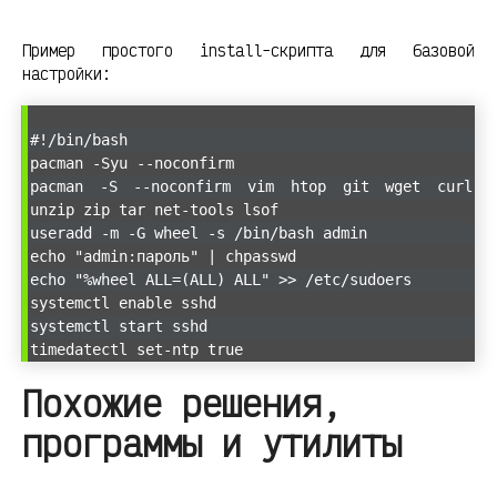
Пример простого install-скрипта для базовой
настройки:
#!/bin/bash
pacman -Syu --noconfirm
pacman -S --noconfirm vim htop git wget curl
unzip zip tar net-tools lsof
useradd -m -G wheel -s /bin/bash admin
echo "admin:пароль" | chpasswd
echo "%wheel ALL=(ALL) ALL" >> /etc/sudoers
systemctl enable sshd
systemctl start sshd
timedatectl set-ntp true
Похожие решения,
программы и утилиты