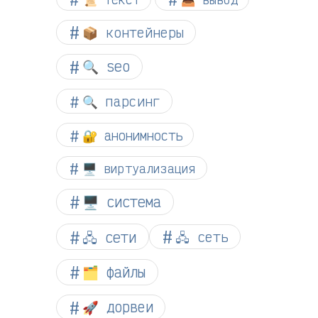
📦 контейнеры
🔍 seo
🔍 парсинг
🔐 анонимность
🖥️ виртуализация
🖥️ система
🖧 сети
🖧 сеть
🗂️ файлы
🚀 дорвеи