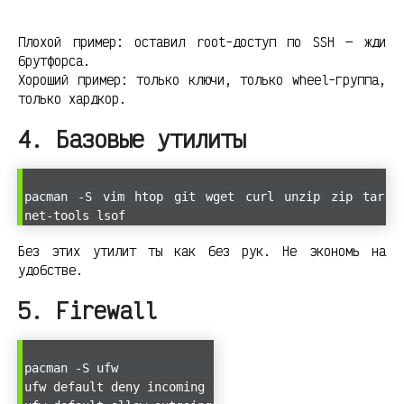
Плохой пример: оставил root-доступ по SSH — жди
брутфорса.
Хороший пример: только ключи, только wheel-группа,
только хардкор.
4. Базовые утилиты
pacman -S vim htop git wget curl unzip zip tar
net-tools lsof
Без этих утилит ты как без рук. Не экономь на
удобстве.
5. Firewall
pacman -S ufw
ufw default deny incoming