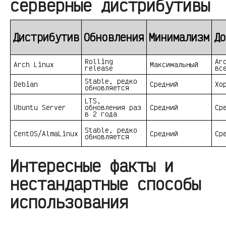
серверные дистрибутивы
Дистрибутив
Обновления
Минимализм
До
Rolling
Ar
Arch Linux
Максимальный
release
вс
Stable, редко
Debian
Средний
Хо
обновляется
LTS,
Ubuntu Server
обновления раз
Средний
Ср
в 2 года
Stable, редко
CentOS/AlmaLinux
Средний
Ср
обновляется
Интересные факты и
нестандартные способы
использования