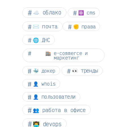
☁︎ облако
⚛ cms
✉️ почта
✊ права
🌐 ДНС
🏬 e-commerce и
маркетинг
👀 тренды
🐳 докер
👤 whois
👤 пользователи
👥 работа в офисе
👨‍💻 devops