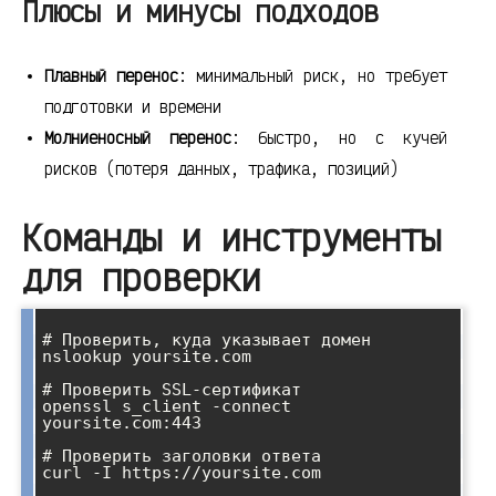
Плюсы и минусы подходов
Плавный перенос
: минимальный риск, но требует
подготовки и времени
Молниеносный перенос
: быстро, но с кучей
рисков (потеря данных, трафика, позиций)
Команды и инструменты
для проверки
# Проверить, куда указывает домен

nslookup yoursite.com

# Проверить SSL-сертификат

openssl s_client -connect 
yoursite.com:443

# Проверить заголовки ответа

curl -I https://yoursite.com
