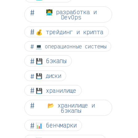
👨‍💻 разработка и
DevOps
💰 трейдинг и крипта
💻 операционные системы
💾 бэкапы
💾 диски
💾 хранилище
📂 хранилище и
бэкапы
📊 бенчмарки