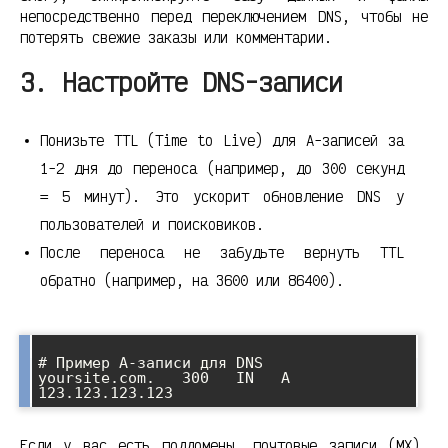
непосредственно перед переключением DNS, чтобы не
потерять свежие заказы или комментарии.
3. Настройте DNS-записи
Понизьте TTL (Time to Live) для A-записей за
1-2 дня до переноса (например, до 300 секунд
= 5 минут). Это ускорит обновление DNS у
пользователей и поисковиков.
После переноса не забудьте вернуть TTL
обратно (например, на 3600 или 86400).
# Пример A-записи для DNS

yoursite.com.   300   IN   A   
Если у вас есть поддомены, почтовые записи (MX),