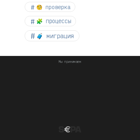
🧐 проверка
🧩 процессы
🧳 миграция
Мы принимаем