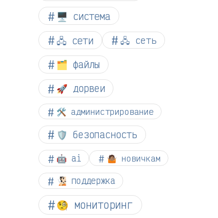
🖥️ система
🖧 сети
🖧 сеть
🗂️ файлы
🚀 дорвеи
🛠️ администрирование
🛡️ безопасность
🤖 ai
🤷🏽 новичкам
🧏🏻 поддержка
🧐 мониторинг