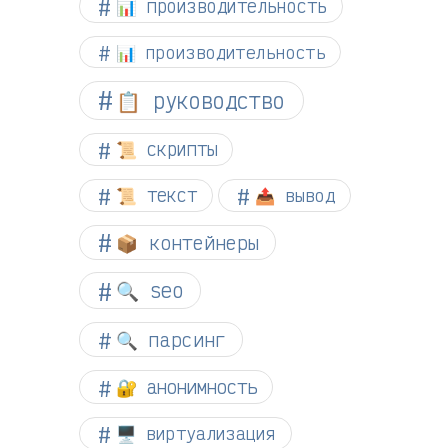
📊 производительность
📊 производительность
📋 руководство
📜 скрипты
📜 текст
📤 вывод
📦 контейнеры
🔍 seo
🔍 парсинг
🔐 анонимность
🖥️ виртуализация