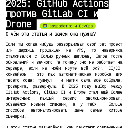
2025: GitHub Actions
против GitLab CI и
Drone
👨‍💻 разработка и DevOps
О чём эта статья и зачем она нужна?
Если ты когда-нибудь разворачивал свой pet-проект
или держишь продакшен на VPS, то наверняка
сталкивался с болью ручных деплоев, багов после
обновлений и вечного “а почему оно не работает на
сервере, если на моём ноуте всё ок?”. CI/CD-
конвейеры — это как автоматическая коробка для
твоего кода: пушнул — и магия сама всё собрала,
проверила, развернула. В 2025 году выбор между
GitHub Actions, GitLab CI и Drone стал ещё более
интересным: каждый сервис эволюционировал,
обзавёлся новыми фишками, а у тебя — больше
способов автоматизировать даже самые хитрые
сценарии.
В этой статье разберёмся, как работают современные