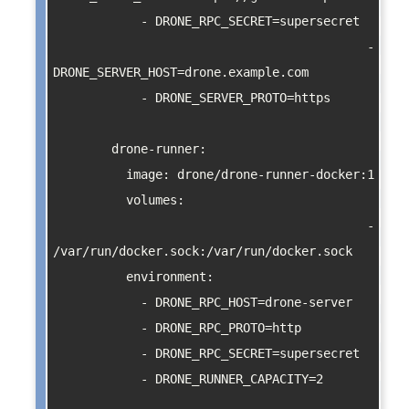
            - DRONE_RPC_SECRET=supersecret

            - 
DRONE_SERVER_HOST=drone.example.com

            - DRONE_SERVER_PROTO=https

        drone-runner:

          image: drone/drone-runner-docker:1

          volumes:

            - 
/var/run/docker.sock:/var/run/docker.sock

          environment:

            - DRONE_RPC_HOST=drone-server

            - DRONE_RPC_PROTO=http

            - DRONE_RPC_SECRET=supersecret

            - DRONE_RUNNER_CAPACITY=2
