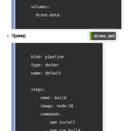
      volumes:

        drone-data:

Пример
:
.drone.yml
      kind: pipeline

      type: docker

      name: default

      steps:

        - name: build

          image: node:20

          commands:

            - npm install

            - npm run build
