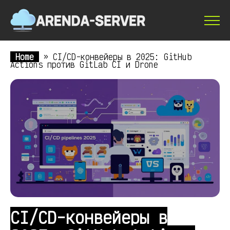
Home
»
CI/CD-конвейеры в 2025: GitHub
Actions против GitLab CI и Drone
CI/CD-конвейеры в