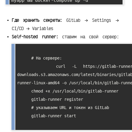
Где хранить секреты:
GitLab → Settings →
CI/CD → Variables
Self-hosted runner:
ставим на свой сервер:
      # На сервере:

      curl -L https://gitlab-runner-
downloads.s3.amazonaws.com/latest/binaries/gitla
runner-linux-amd64 -o /usr/local/bin/gitlab-runne
      chmod +x /usr/local/bin/gitlab-runner

      gitlab-runner register

      # указываем URL и токен из GitLab

      gitlab-runner start
