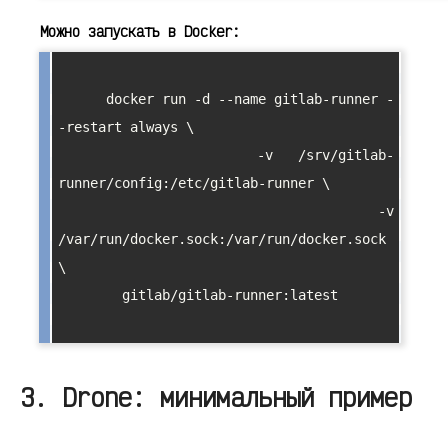
Можно запускать в Docker:
      docker run -d --name gitlab-runner -
-restart always \

        -v /srv/gitlab-
runner/config:/etc/gitlab-runner \

        -v 
/var/run/docker.sock:/var/run/docker.sock 
\

        gitlab/gitlab-runner:latest

3. Drone: минимальный пример