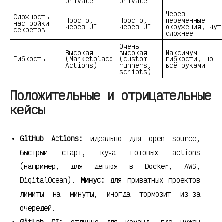
private
private
Через
Сложность
Просто,
Просто,
переменные
настройки
через UI
через UI
окружения, чут
секретов
сложнее
Очень
Высокая
высокая
Максимум
Гибкость
(Marketplace
(custom
гибкости, но
Actions)
runners,
всё руками
scripts)
Положительные и отрицательные
кейсы
GitHub Actions:
идеально для open source,
быстрый старт, куча готовых actions
(например, для деплоя в Docker, AWS,
DigitalOcean).
Минус:
для приватных проектов
лимиты на минуты, иногда тормозит из-за
очередей.
GitLab CI:
отлично для команд, где нужен