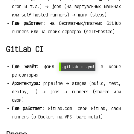
cron и т.д.) → jobs (на виртуальных машинах
или self-hosted runners) → шаги (steps)
Где работает:
на бесплатных/платных GitHub
runners или на своих серверах (self-hosted)
GitLab CI
Где живёт:
файл
в корне
.gitlab-ci.yml
репозитория
Архитектура:
pipeline → stages (build, test,
deploy, …) → jobs → runners (shared или
свои)
Где работает:
GitLab.com, свой GitLab, свои
runners (в Docker, на VPS, bare metal)