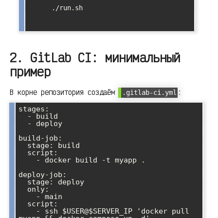
      ./run.sh

2. GitLab CI: минимальный
пример
В корне репозитория создаём
:
.gitlab-ci.yml
stages:

  - build

  - deploy

build-job:

  stage: build

  script:

    - docker build -t myapp .

deploy-job:

  stage: deploy

  only:

    - main

  script:

    - ssh $USER@$SERVER_IP 'docker pull 