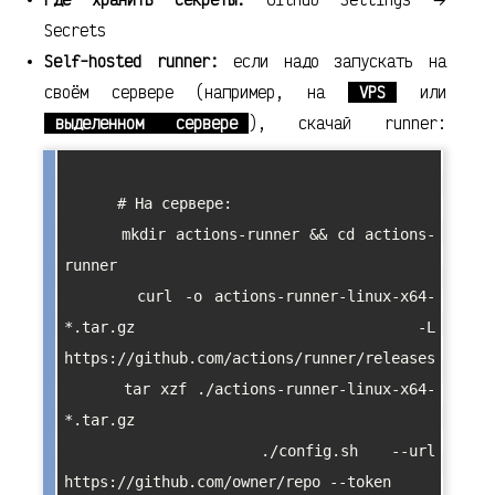
Secrets
Self-hosted runner:
если надо запускать на
своём сервере (например, на
VPS
или
выделенном сервере
), скачай runner:
      # На сервере:

      mkdir actions-runner && cd actions-
runner

      curl -o actions-runner-linux-x64-
*.tar.gz -L 
https://github.com/actions/runner/releases

      tar xzf ./actions-runner-linux-x64-
*.tar.gz

      ./config.sh --url 
https://github.com/owner/repo --token 
