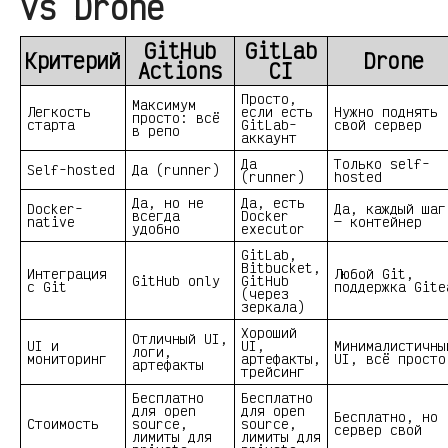
vs Drone
GitHub
GitLab
Критерий
Drone
Actions
CI
Просто,
Максимум
Легкость
если есть
Нужно поднять
просто: всё
старта
GitLab-
свой сервер
в репо
аккаунт
Да
Только self-
Self-hosted
Да (runner)
(runner)
hosted
Да, но не
Да, есть
Docker-
Да, каждый шаг
всегда
Docker
native
— контейнер
удобно
executor
GitLab,
Bitbucket,
Интеграция
Любой Git,
GitHub only
GitHub
с Git
поддержка Gite
(через
зеркала)
Хороший
Отличный UI,
UI и
UI,
Минималистичны
логи,
мониторинг
артефакты,
UI, всё просто
артефакты
трейсинг
Бесплатно
Бесплатно
для open
для open
Бесплатно, но
Стоимость
source,
source,
сервер свой
лимиты для
лимиты для