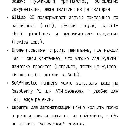
задач: публикация npm-пакетов, обновление
документации, даже твиттинг из репозитория.
GitLab CI
поддерживает запуск пайплайнов по
расписанию (cron), ручной запуск, parent-
child pipelines и динамические окружения
(review apps).
Drone
позволяет строить пайплайны, где каждый
шаг — свой контейнер, что удобно для мульти-
языковых проектов (например, тесты на Python,
сборка на Go, деплой на Node).
Self-hosted runners
можно запускать даже на
Raspberry Pi или ARM-серверах — удобно для
IoT, edge-решений.
Скрипты для автоматизации
можно хранить прямо
в репозитории и вызывать из пайплайна, чтобы
не плодить “магические” команды.