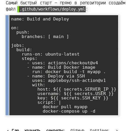
Самый быстрый старт — прямо в репозитории создаём
файл
:
.github/workflows/deploy.yml
name: Build and Deploy

on:

  push:

    branches: [ main ]

jobs:

  build:

    runs-on: ubuntu-latest

    steps:

      - uses: actions/checkout@v4

      - name: Build Docker image

        run: docker build -t myapp .

      - name: Deploy via SSH

        uses: appleboy/ssh-action@v1

        with:

          host: ${{ secrets.SERVER_IP }}

          username: ${{ secrets.USER }}

          key: ${{ secrets.SSH_KEY }}

          script: |

            docker pull myapp

Где хранить секреты:
GitHub Settings →