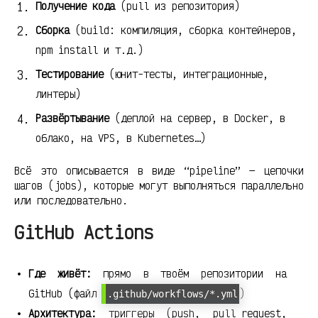
Получение кода
(pull из репозитория)
Сборка
(build: компиляция, сборка контейнеров,
npm install и т.д.)
Тестирование
(юнит-тесты, интеграционные,
линтеры)
Развёртывание
(деплой на сервер, в Docker, в
облако, на VPS, в Kubernetes…)
Всё это описывается в виде “pipeline” — цепочки
шагов (jobs), которые могут выполняться параллельно
или последовательно.
GitHub Actions
Где живёт:
прямо в твоём репозитории на
GitHub (файл
)
.github/workflows/*.yml
Архитектура:
триггеры (push, pull_request,