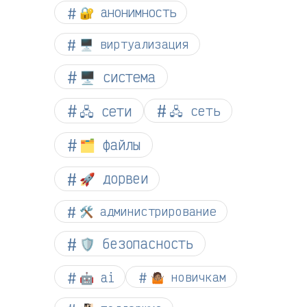
🔐 анонимность
🖥️ виртуализация
🖥️ система
🖧 сети
🖧 сеть
🗂️ файлы
🚀 дорвеи
🛠️ администрирование
🛡️ безопасность
🤖 ai
🤷🏽 новичкам