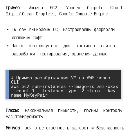
Пример:
Amazon EC2, Yandex Compute Cloud,
DigitalOcean Droplets, Google Compute Engine.
Ты сам выбираешь ОС, настраиваешь фаерволлы,
деплоишь софт.
Часто используется для хостинга сайтов,
разработки, тестирования, хранения данных.
# Пример развёртывания VM на AWS через 
CLI

aws ec2 run-instances --image-id ami-xxxx 
--count 1 --instance-type t2.micro --key-
Плюсы:
максимальная гибкость, полный контроль,
масштабируемость.
Минусы:
вся ответственность за софт и безопасность