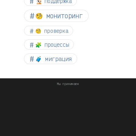
🧏🏻 поддержка
🧐 мониторинг
🧐 проверка
🧩 процессы
🧳 миграция
Мы принимаем