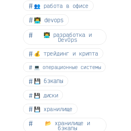
👥 работа в офисе
👨‍💻 devops
👨‍💻 разработка и
DevOps
💰 трейдинг и крипта
💻 операционные системы
💾 бэкапы
💾 диски
💾 хранилище
📂 хранилище и
бэкапы