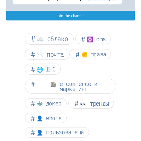
☁︎ облако
⚛ cms
✉️ почта
✊ права
🌐 ДНС
🏬 e-commerce и
маркетинг
👀 тренды
🐳 докер
👤 whois
👤 пользователи