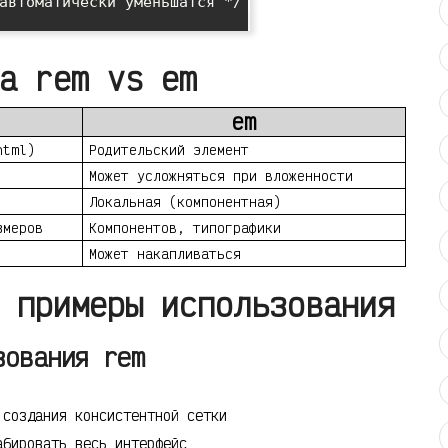
а rem vs em
em
html)
Родительский элемент
Может усложняться при вложенности
Локальная (компонентная)
змеров
Компонентов, типографики
Может накапливаться
 примеры использования
зования rem
создания консистентной сетки
бировать весь интерфейс