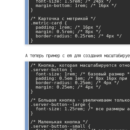
  font-size: 1.5rem; /* 24px */

  margin-bottom: 1rem; /* 16px */

}

/* Карточка с метрикой */

.metric-card {

  padding: 1rem; /* 16px */

  margin: 0.5rem; /* 8px */

  border-radius: 0.25rem; /* 4px */

А теперь пример с em для создания масштабируе
/* Кнопка, которая масштабируется отно
.server-button {

  font-size: 1rem; /* базовый размер */

  padding: 0.5em 1em; /* 8px 16px при font-size: 1rem */

  border-radius: 0.25em; /* 4px */

  margin: 0.25em; /* 4px */

}

/* Большая кнопка - увеличиваем только
.server-button--large {

  font-size: 1.25rem; /* все размеры автоматически увеличатся */

}

/* Маленькая кнопка */

.server-button--small {
