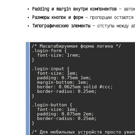
Padding и margin внутри компонентов
— автом
Размеры кнопок и форм
— пропорции остаются
Типографические элементы
— отступы между аб
/* Масштабируемая форма логина */

.login-form {

  font-size: 1rem;

}

.login-input {

  font-size: 1em;

  padding: 0.75em 1em;

  margin-bottom: 1em;

  border: 0.0625em solid #ccc;

  border-radius: 0.25em;

}

.login-button {

  font-size: 1em;

  padding: 0.875em 2em;

  border-radius: 0.25em;

}

/* Для мобильных устройств просто увел