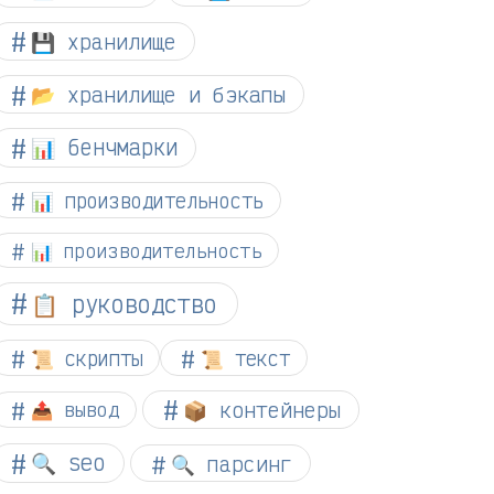
💾 хранилище
📂 хранилище и бэкапы
📊 бенчмарки
📊 производительность
📊 производительность
📋 руководство
📜 скрипты
📜 текст
📦 контейнеры
📤 вывод
🔍 seo
🔍 парсинг