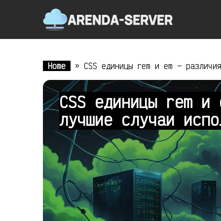
Home
»
CSS единицы rem и em — различи
CSS единицы rem и 
лучшие случаи исп