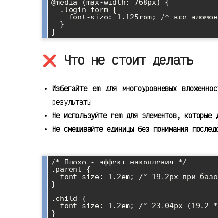
@media (max-width: 768px) {

  .login-form {

    font-size: 1.125rem; /* все элементы автоматически увеличатся */

  }

❌ Что не стоит делать
Избегайте em для многоуровневых вложеннос
результаты
Не используйте rem для элементов, которые 
Не смешивайте единицы без понимания послед
/* Плохо - эффект накопления */

.parent {

  font-size: 1.2em; /* 19.2px при базовом 16px */

}

.child {

  font-size: 1.2em; /* 23.04px (19.2 * 1.2) */

}
