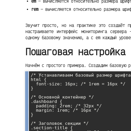
em
— вычисляется относительно размера шрифт
rem
— вычисляется относительно размера шриф
Звучит просто, но на практике это создаёт п
настраиваете интерфейс мониторинга сервера
одному базовому значению, а с em каждый урове
Пошаговая настройка 
Начнём с простого примера. Создадим базовую р
/* Устанавливаем базовый размер шрифта
html {

  font-size: 16px; /* 1rem = 16px */

}

/* Основной контейнер */

.dashboard {

  padding: 2rem; /* 32px */

  margin: 1rem; /* 16px */

}

/* Заголовок секции */

.section-title {
