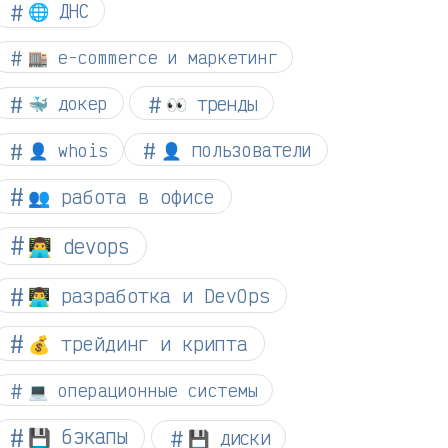
🌐 ДНС
🏬 e-commerce и маркетинг
👀 тренды
🐳 докер
👤 whois
👤 пользователи
👥 работа в офисе
👨‍💻 devops
👨‍💻 разработка и DevOps
💰 трейдинг и крипта
💻 операционные системы
💾 бэкапы
💾 диски