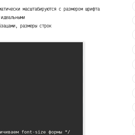
атически масштабируются с размером шрифта
 идеальными
зацами, размеры строк
ичиваем font-size формы */
