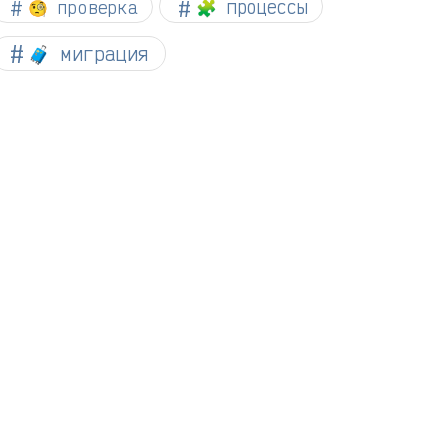
🧐 проверка
🧩 процессы
🧳 миграция