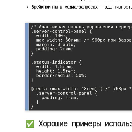
Брейкпоинты в медиа-запросах
— адаптивность
/* Адаптивная панель управления сервер
.server-control-panel {

  width: 100%;

  max-width: 60rem; /* 960px при базовом размере 16px */

  margin: 0 auto;

  padding: 2rem;

}

.status-indicator {

  width: 1.5rem;

  height: 1.5rem;

  border-radius: 50%;

}

@media (max-width: 48rem) { /* 768px */
  .server-control-panel {

    padding: 1rem;

  }

✅ Хорошие примеры исполь