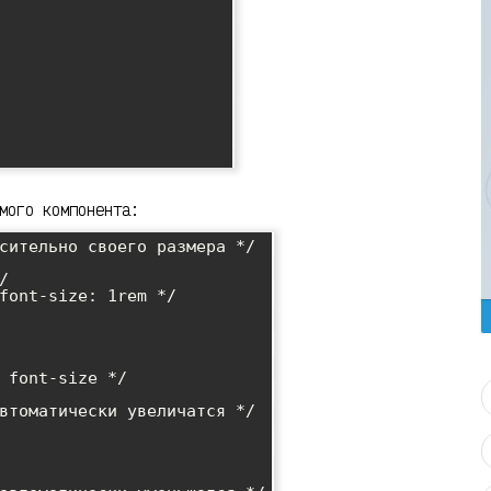
мого компонента:
сительно своего размера */

 font-size */
