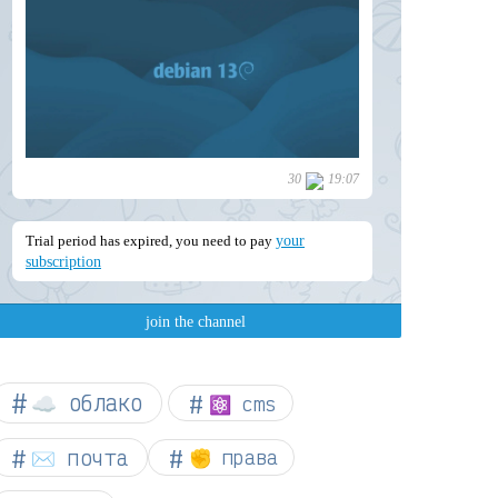
☁︎ облако
⚛ cms
✉️ почта
✊ права