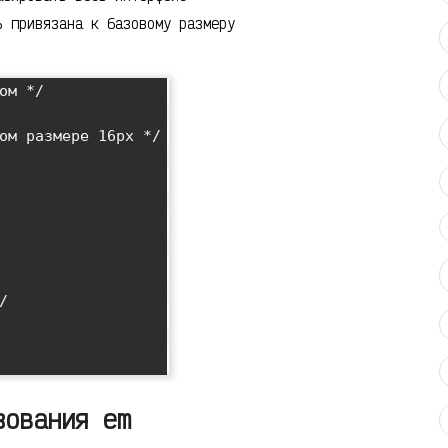
 привязана к базовому размеру
ом */



зования em