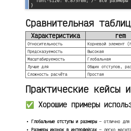
  font-size: 0.875rem; /* все размеры автоматически уменьшатся */

Сравнительная таблиц
Характеристика
rem
Относительность
Корневой элемент (
Предсказуемость
Высокая
Масштабируемость
Глобальная
Лучше для
Общих отступов, ра
Сложность расчёта
Простая
Практические кейсы и
✅ Хорошие примеры исполь
Глобальные отступы и размеры
— отлично для 
Размеры иконок в интерфейсах
— легко масшта