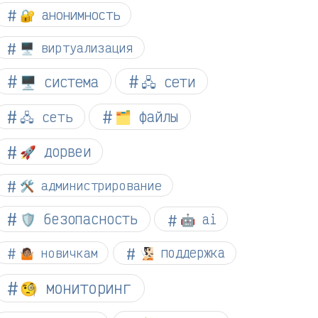
🔐 анонимность
🖥️ виртуализация
🖥️ система
🖧 сети
🗂️ файлы
🖧 сеть
🚀 дорвеи
🛠️ администрирование
🛡️ безопасность
🤖 ai
🤷🏽 новичкам
🧏🏻 поддержка
🧐 мониторинг