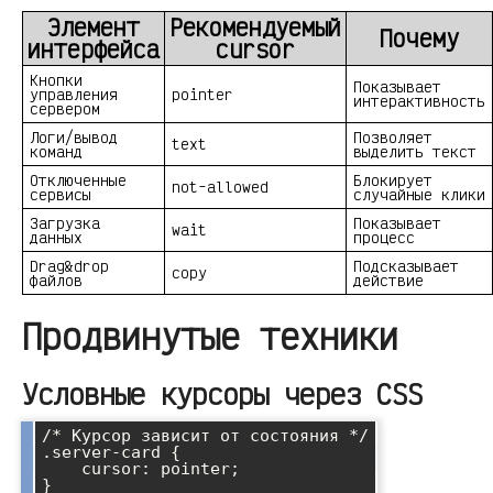
Элемент
Рекомендуемый
Почему
интерфейса
cursor
Кнопки
Показывает
управления
pointer
интерактивность
сервером
Логи/вывод
Позволяет
text
команд
выделить текст
Отключенные
Блокирует
not-allowed
сервисы
случайные клики
Загрузка
Показывает
wait
данных
процесс
Drag&drop
Подсказывает
copy
файлов
действие
Продвинутые техники
Условные курсоры через CSS
/* Курсор зависит от состояния */

.server-card {

    cursor: pointer;

}
