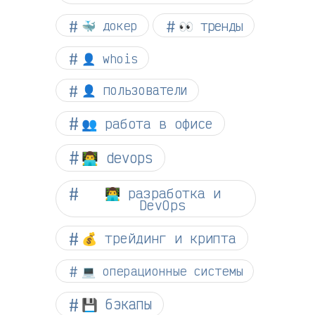
👀 тренды
🐳 докер
👤 whois
👤 пользователи
👥 работа в офисе
👨‍💻 devops
👨‍💻 разработка и
DevOps
💰 трейдинг и крипта
💻 операционные системы
💾 бэкапы