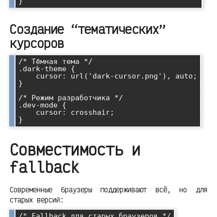
Создание “тематических”
курсоров
/* Тёмная тема */

.dark-theme {

    cursor: url('dark-cursor.png'), auto;

}

/* Режим разработчика */

.dev-mode {

    cursor: crosshair;

Совместимость и
fallback
Современные браузеры поддерживают всё, но для
старых версий:
/* Fallback для старых браузеров */
