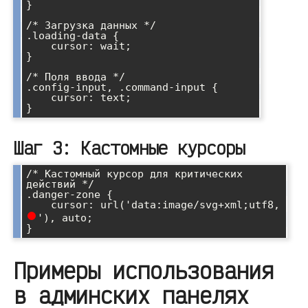
}

/* Загрузка данных */

.loading-data {

    cursor: wait;

}

/* Поля ввода */

.config-input, .command-input {

    cursor: text;

Шаг 3: Кастомные курсоры
/* Кастомный курсор для критических 
действий */

.danger-zone {

    cursor: url('data:image/svg+xml;utf8,
'), auto;

Примеры использования
в админских панелях