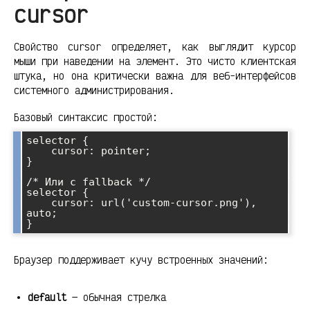
cursor
Свойство cursor определяет, как выглядит курсор
мыши при наведении на элемент. Это чисто клиентская
штука, но она критически важна для веб-интерфейсов
системного администрирования.
Базовый синтаксис простой:
selector {

    cursor: pointer;

}

/* Или с fallback */

selector {

    cursor: url('custom-cursor.png'), 
auto;

Браузер поддерживает кучу встроенных значений:
default
— обычная стрелка