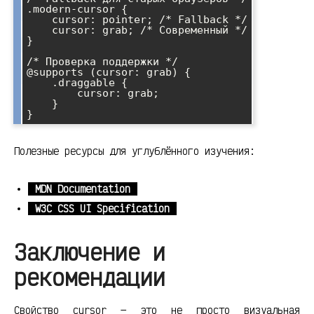
.modern-cursor {

    cursor: pointer; /* Fallback */

    cursor: grab; /* Современный */

}

/* Проверка поддержки */

@supports (cursor: grab) {

    .draggable {

        cursor: grab;

    }

Полезные ресурсы для углублённого изучения:
MDN Documentation
W3C CSS UI Specification
Заключение и
рекомендации
Свойство cursor — это не просто визуальная