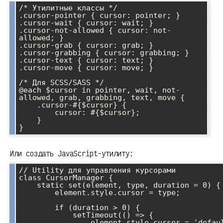
/* Утилитные классы */

.cursor-pointer { cursor: pointer; }

.cursor-wait { cursor: wait; }

.cursor-not-allowed { cursor: not-
allowed; }

.cursor-grab { cursor: grab; }

.cursor-grabbing { cursor: grabbing; }

.cursor-text { cursor: text; }

.cursor-move { cursor: move; }

/* Для SCSS/SASS */

@each $cursor in pointer, wait, not-
allowed, grab, grabbing, text, move {

    .cursor-#{$cursor} {

        cursor: #{$cursor};

    }

Или создать JavaScript-утилиту:
// Utility для управления курсорами

class CursorManager {

    static set(element, type, duration = 0) {

        element.style.cursor = type;

        if (duration > 0) {

            setTimeout(() => {

                element.style.cursor = 'default';
