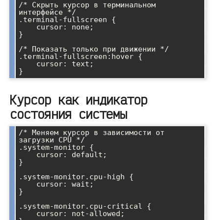
/* Скрыть курсор в терминальном 
интерфейсе */

.terminal-fullscreen {

    cursor: none;

}

/* Показать только при движении */

.terminal-fullscreen:hover {

    cursor: text;

Курсор как индикатор
состояния системы
/* Меняем курсор в зависимости от 
загрузки CPU */

.system-monitor {

    cursor: default;

}

.system-monitor.cpu-high {

    cursor: wait;

}

.system-monitor.cpu-critical {

    cursor: not-allowed;
