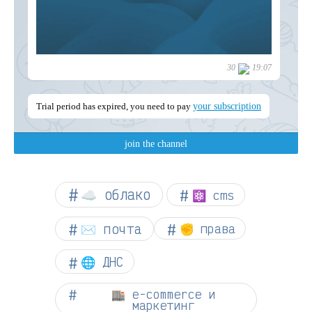
☁︎ облако
⚛ cms
✉️ почта
✊ права
🌐 ДНС
🏬 e-commerce и
маркетинг