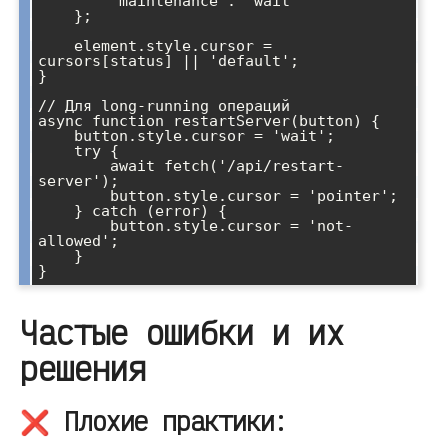
        'maintenance': 'wait'

    };

    element.style.cursor = 
cursors[status] || 'default';

}

// Для long-running операций

async function restartServer(button) {

    button.style.cursor = 'wait';

    try {

        await fetch('/api/restart-
server');

        button.style.cursor = 'pointer';

    } catch (error) {

        button.style.cursor = 'not-
allowed';

    }

Частые ошибки и их
решения
❌ Плохие практики: