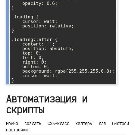
    opacity: 0.6;

}

.loading {

    cursor: wait;

    position: relative;

}

.loading::after {

    content: '';

    position: absolute;

    top: 0;

    left: 0;

    right: 0;

    bottom: 0;

    background: rgba(255,255,255,0.8);

    cursor: wait;

Автоматизация и
скрипты
Можно создать CSS-класс хелперы для быстрой
настройки: