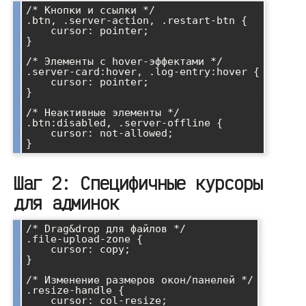
/* Кнопки и ссылки */

.btn, .server-action, .restart-btn {

    cursor: pointer;

}

/* Элементы с hover-эффектами */

.server-card:hover, .log-entry:hover {

    cursor: pointer;

}

/* Неактивные элементы */

.btn:disabled, .server-offline {

    cursor: not-allowed;

Шаг 2: Специфичные курсоры
для админок
/* Drag&drop для файлов */

.file-upload-zone {

    cursor: copy;

}

/* Изменение размеров окон/панелей */

.resize-handle {

    cursor: col-resize;
