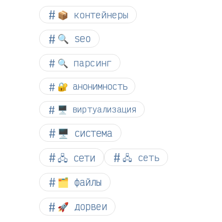
📦 контейнеры
🔍 seo
🔍 парсинг
🔐 анонимность
🖥️ виртуализация
🖥️ система
🖧 сети
🖧 сеть
🗂️ файлы
🚀 дорвеи