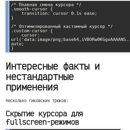
/* Плавная смена курсора */

.smooth-cursor {

    transition: cursor 0.1s ease;

}

/* Оптимизированный кастомный курсор */

.custom-cursor {

    cursor: 
url('data:image/png;base64,iVBORw0KGgoAAAANS..
auto;

Интересные факты и
нестандартные
применения
Несколько гиковских трюков:
Скрытие курсора для
fullscreen-режимов