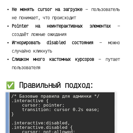
Не менять cursor на загрузке
— пользователь
не понимает, что происходит
Pointer на неинтерактивных элементах
—
создаёт ложные ожидания
Игнорировать disabled состояния
— можно
случайно кликнуть
Слишком много кастомных курсоров
— путает
пользователя
✅ Правильный подход:
/* Базовые правила для админки */

.interactive {

    cursor: pointer;

    transition: cursor 0.2s ease;

}

.interactive:disabled,

.interactive.disabled {

    cursor: not-allowed;
