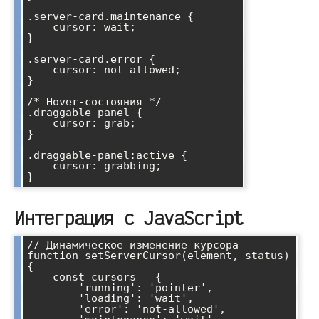
.server-card.maintenance {

    cursor: wait;

}

.server-card.error {

    cursor: not-allowed;

}

/* Hover-состояния */

.draggable-panel {

    cursor: grab;

}

.draggable-panel:active {

    cursor: grabbing;

Интеграция с JavaScript
// Динамическое изменение курсора

function setServerCursor(element, status) 
{

    const cursors = {

        'running': 'pointer',

        'loading': 'wait',

        'error': 'not-allowed',
