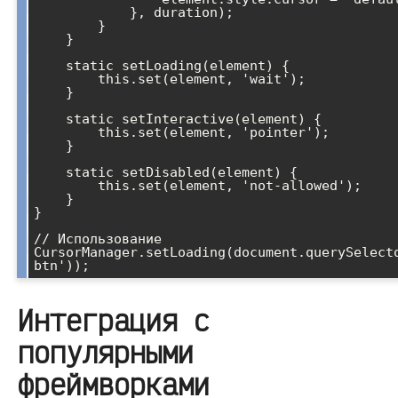
            }, duration);

        }

    }

    static setLoading(element) {

        this.set(element, 'wait');

    }

    static setInteractive(element) {

        this.set(element, 'pointer');

    }

    static setDisabled(element) {

        this.set(element, 'not-allowed');

    }

}

// Использование

CursorManager.setLoading(document.querySelect
Интеграция с
популярными
фреймворками