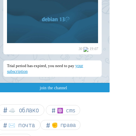
☁︎ облако
⚛ cms
✉️ почта
✊ права