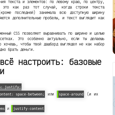
ния текста и элементов: по левому краю, по центру,
это как раз тот случай, когда строки текста
кроме последней) занимала всю доступную ширину
яются дополнительные пробелы, и текст выглядит как
енный CSS позволяет выравнивать по ширине и целые
-сетках. Это особенно актуально, если ты делаешь
о хочешь, чтобы твой дашборд выглядел не как набор
дно брать деньги.
всё настроить: базовые
и
n: justify;
или
(и их
ontent: space-between;
space-around
и
ems
justify-content