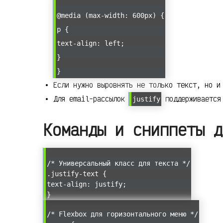
@media (max-width: 600px) {
p {
text-align: left;
}
}
Если нужно выровнять не только текст, но и
Для email-рассылок
поддерживается 
justify
Команды и сниппеты д
/* Универсальный класс для текста */
.justify-text {
text-align: justify;
}
/* Flexbox для горизонтального меню */