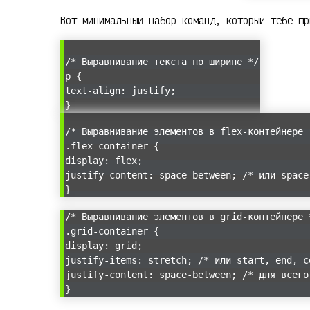
Вот минимальный набор команд, который тебе пр
/* Выравнивание текста по ширине */
p {
text-align: justify;
}
/* Выравнивание элементов в flex-контейнере 
.flex-container {
display: flex;
justify-content: space-between; /* или space
}
/* Выравнивание элементов в grid-контейнере 
.grid-container {
display: grid;
justify-items: stretch; /* или start, end, c
justify-content: space-between; /* для всего
}