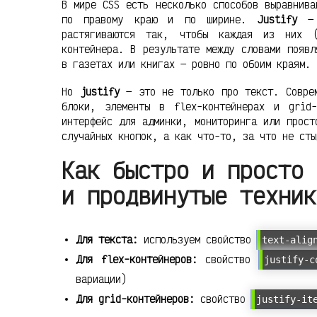
В мире CSS есть несколько способов выравнива
по правому краю и по ширине.
Justify
— 
растягиваются так, чтобы каждая из них (
контейнера. В результате между словами появл
в газетах или книгах — ровно по обоим краям.
Но
justify
— это не только про текст. Соврем
блоки, элементы в flex-контейнерах и grid
интерфейс для админки, мониторинга или прост
случайных кнопок, а как что-то, за что не сты
Как быстро и просто 
и продвинутые техник
Для текста:
используем свойство
text-alig
Для flex-контейнеров:
свойство
justify-c
вариации)
Для grid-контейнеров:
свойство
justify-it