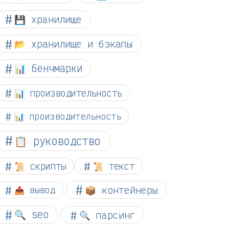
💾 хранилище
📂 хранилище и бэкапы
📊 бенчмарки
📊 производительность
📊 производительность
📋 руководство
📜 скрипты
📜 текст
📦 контейнеры
📤 вывод
🔍 seo
🔍 парсинг