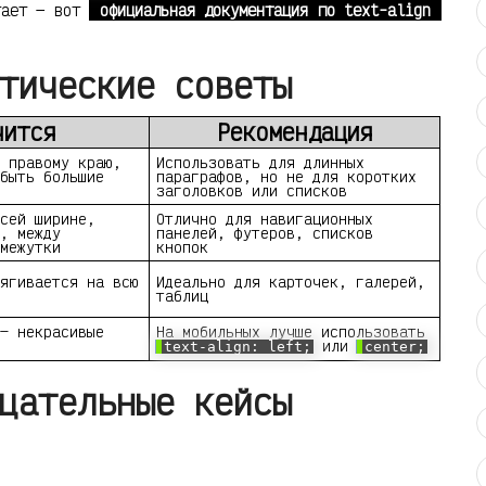
тает — вот
официальная документация по text-align
тические советы
чится
Рекомендация
 правому краю,
Использовать для длинных
быть большие
параграфов, но не для коротких
заголовков или списков
сей ширине,
Отлично для навигационных
, между
панелей, футеров, списков
межутки
кнопок
ягивается на всю
Идеально для карточек, галерей,
таблиц
— некрасивые
На мобильных лучше использовать
или
text-align: left;
center;
цательные кейсы