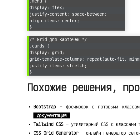
.menu {
display: flex;
justify-content: space-between;
align-items: center;
}
/* Grid для карточек */
.cards {
display: grid;
grid-template-columns: repeat(auto-fit, minm
justify-items: stretch;
}
Похожие решения, про
Bootstrap
— фреймворк с готовыми классам
документация
Tailwind CSS
— утилитарный CSS с классами
CSS Grid Generator
— онлайн-генератор сет