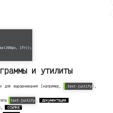
ax(200px, 1fr));
граммы и утилиты
и для выравнивания (например,
),
.text-justify
 типа
,
документация
text-justify
ок,
ссылка