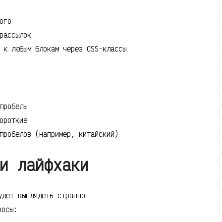
ого
рассылок
 к любым блокам через CSS-классы
пробелы
ороткие
пробелов (например, китайский)
и лайфхаки
удет выглядеть странно
росы: