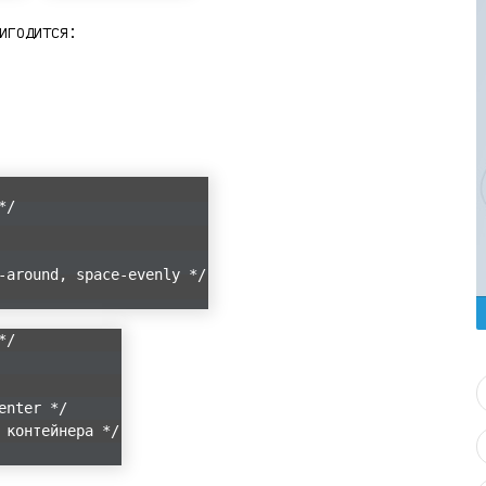
игодится:
*/
-around, space-evenly */
*/
enter */
 контейнера */