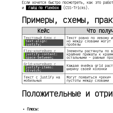
Если хочется быстро посмотреть, как это рабо
и
гайд по flexbox
(CSS-Tricks).
Примеры, схемы, прак
Кейс
Что полу
Текстовый блок с
Текст ровно по левому и
но между словами могут 
text-align:
пробелы
justify;
Flex-контейнер с
Элементы растянуты по в
крайние прижаты к краям
justify-content:
остальными — равные про
space-between;
Grid-контейнер с
Каждая ячейка grid раст
justify-items:
ширину своей колонки
stretch;
Текст с justify на
Могут появиться «реки» 
мобильных
пустоты между словами
Положительные и отри
Плюсы: