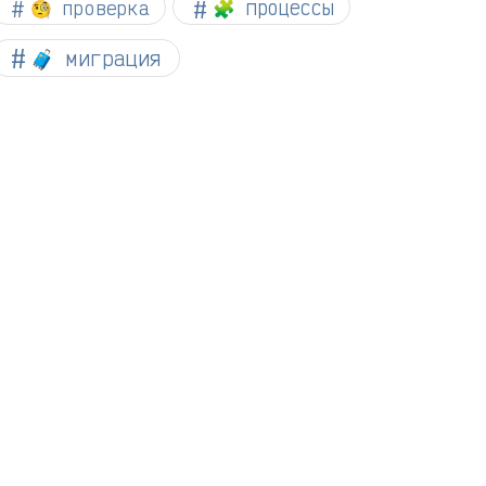
🧐 проверка
🧩 процессы
🧳 миграция