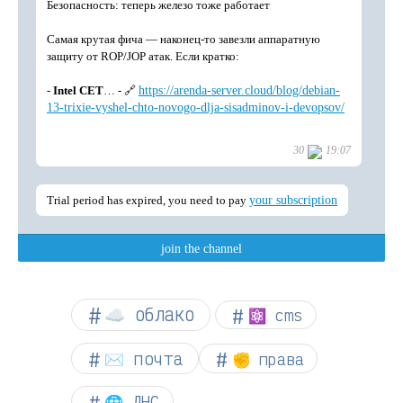
☁︎ облако
⚛ cms
✉️ почта
✊ права
🌐 ДНС