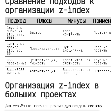
Сравнение подходов к
организации z-index
Подход
Плюсы
Минусы
Примен
Случайные
значения
Хаос,
Быстро
Прототип
(10, 999,
конфликты
9999)
Системный
подход
Нужна
Средние
Предсказуемость
(10, 20,
дисциплина
проекты
30)
CSS
Централизация,
Дополнительная
Крупные
переменные
гибкость
сложность
проекты
Sass/SCSS
Зависимость от
Автоматизация
Энтерпра
миксины
препроцессора
Организация z-index в
больших проектах
Для серьёзных проектов рекомендую создать систему: