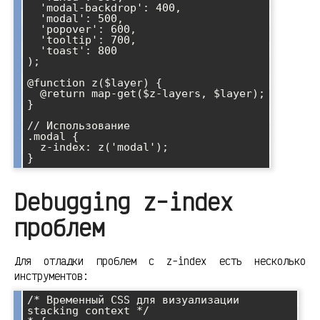
  'modal-backdrop': 400,

  'modal': 500,

  'popover': 600,

  'tooltip': 700,

  'toast': 800

);

@function z($layer) {

  @return map-get($z-layers, $layer);

}

// Использование

.modal {

  z-index: z('modal');

Debugging z-index
проблем
Для отладки проблем с z-index есть несколько
инструментов:
/* Временный CSS для визуализации 
stacking context */
