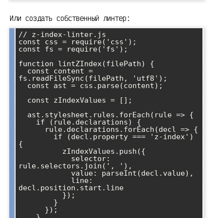
Или создать собственный линтер:
// z-index-linter.js

const css = require('css');

const fs = require('fs');

function lintZIndex(filePath) {

  const content = 
fs.readFileSync(filePath, 'utf8');

  const ast = css.parse(content);

  const zIndexValues = [];

  ast.stylesheet.rules.forEach(rule => {

    if (rule.declarations) {

      rule.declarations.forEach(decl => {

        if (decl.property === 'z-index') 
{

          zIndexValues.push({

            selector: 
rule.selectors.join(', '),

            value: parseInt(decl.value),

            line: 
decl.position.start.line

          });

        }

      });

    }
