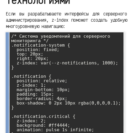
технологиями
Если вы разрабатываете интерфейсы для серверного
администрирования, z-index поможет создать удобную
многоуровневую навигацию:
/* Система уведомлений для серверного 
мониторинга */

.notification-system {

  position: fixed;

  top: 20px;

  right: 20px;

  z-index: var(--z-notifications, 1000);

}

.notification {

  position: relative;

  z-index: 1;

  margin-bottom: 10px;

  padding: 15px;

  border-radius: 4px;

  box-shadow: 0 2px 10px rgba(0,0,0,0.1);

}

.notification.critical {

  z-index: 2;

  background: #ff4444;

  animation: pulse 1s infinite;
