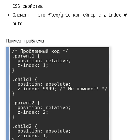
CSS-свойства
Элемент — это flex/grid контейнер с z-index ≠
auto
Пример проблемы:
/* Проблемный код */

.parent1 {

  position: relative;

  z-index: 1;

}

.child1 {

  position: absolute;

  z-index: 9999; /* Не поможет! */

}

.parent2 {

  position: relative;

  z-index: 2;

}

.child2 {

  position: absolute;

  z-index: 1;
