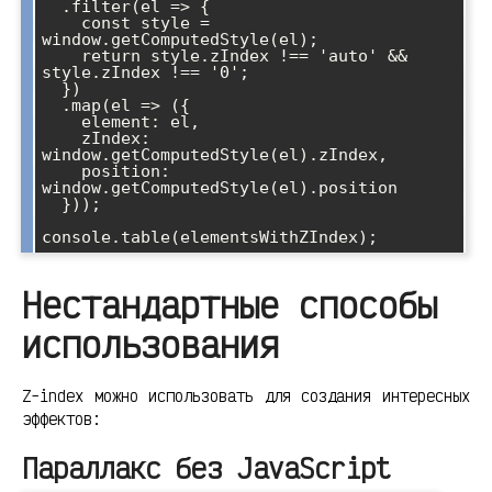
  .filter(el => {

    const style = 
window.getComputedStyle(el);

    return style.zIndex !== 'auto' && 
style.zIndex !== '0';

  })

  .map(el => ({

    element: el,

    zIndex: 
window.getComputedStyle(el).zIndex,

    position: 
window.getComputedStyle(el).position

  }));

Нестандартные способы
использования
Z-index можно использовать для создания интересных
эффектов:
Параллакс без JavaScript