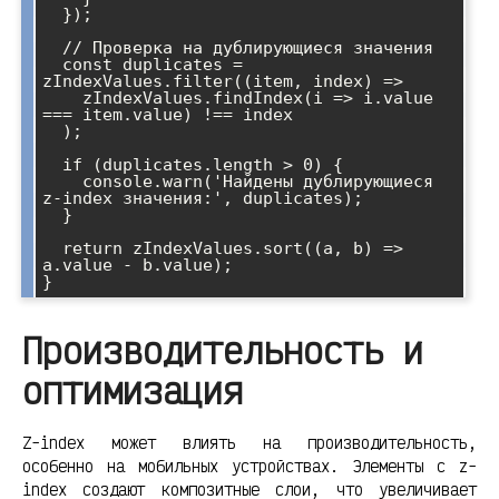
  });

  // Проверка на дублирующиеся значения

  const duplicates = 
zIndexValues.filter((item, index) => 

    zIndexValues.findIndex(i => i.value 
=== item.value) !== index

  );

  if (duplicates.length > 0) {

    console.warn('Найдены дублирующиеся 
z-index значения:', duplicates);

  }

  return zIndexValues.sort((a, b) => 
a.value - b.value);

Производительность и
оптимизация
Z-index может влиять на производительность,
особенно на мобильных устройствах. Элементы с z-
index создают композитные слои, что увеличивает