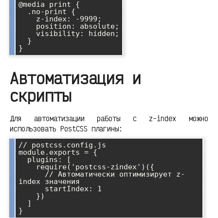
@media print {

  .no-print {

    z-index: -9999;

    position: absolute;

    visibility: hidden;

  }

Автоматизация и
скрипты
Для автоматизации работы с z-index можно
использовать PostCSS плагины:
// postcss.config.js

module.exports = {

  plugins: [

    require('postcss-zindex')({

      // Автоматически оптимизирует z-
index значения

      startIndex: 1

    })

  ]
