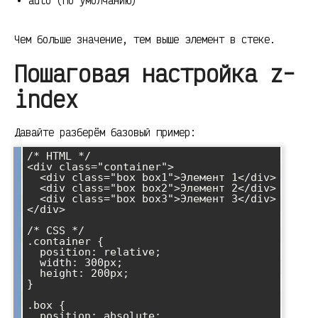
auto (по умолчанию)
Чем больше значение, тем выше элемент в стеке.
Пошаговая настройка z-
index
Давайте разберём базовый пример:
/* HTML */

<div class="container">

  <div class="box box1">Элемент 1</div>

  <div class="box box2">Элемент 2</div>

  <div class="box box3">Элемент 3</div>

</div>

/* CSS */

.container {

  position: relative;

  width: 300px;

  height: 200px;

}

.box {

  position: absolute;
