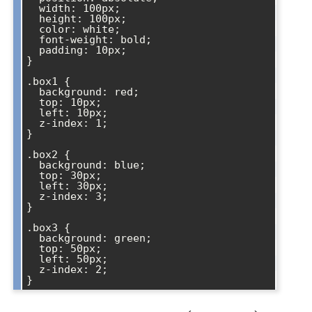
  width: 100px;

  height: 100px;

  color: white;

  font-weight: bold;

  padding: 10px;

}

.box1 {

  background: red;

  top: 10px;

  left: 10px;

  z-index: 1;

}

.box2 {

  background: blue;

  top: 30px;

  left: 30px;

  z-index: 3;

}

.box3 {

  background: green;

  top: 50px;

  left: 50px;

  z-index: 2;
