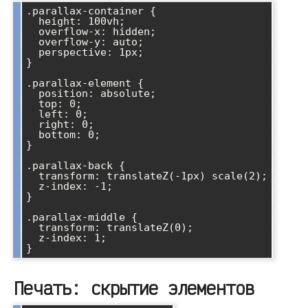
.parallax-container {

  height: 100vh;

  overflow-x: hidden;

  overflow-y: auto;

  perspective: 1px;

}

.parallax-element {

  position: absolute;

  top: 0;

  left: 0;

  right: 0;

  bottom: 0;

}

.parallax-back {

  transform: translateZ(-1px) scale(2);

  z-index: -1;

}

.parallax-middle {

  transform: translateZ(0);

  z-index: 1;

Печать: скрытие элементов