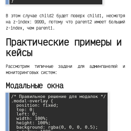
В этом случае child2 будет поверх child1, несмотря
на z-index: 9999, потому что parent2 имеет больший
z-index, чем parent1.
Практические примеры и
кейсы
Рассмотрим типичные задачи для админпанелей и
мониторинговых систем:
Модальные окна
/* Правильное решение для модалок */

.modal-overlay {

  position: fixed;

  top: 0;

  left: 0;

  width: 100%;

  height: 100%;

  background: rgba(0, 0, 0, 0.5);
