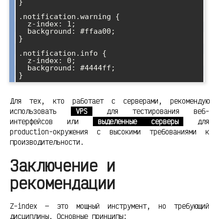
}

.notification.warning {

  z-index: 1;

  background: #ffaa00;

}

.notification.info {

  z-index: 0;

  background: #4444ff;

Для тех, кто работает с серверами, рекомендую
использовать
VPS
для тестирования веб-
интерфейсов или
выделенные серверы
для
production-окружения с высокими требованиями к
производительности.
Заключение и
рекомендации
Z-index — это мощный инструмент, но требующий
дисциплины. Основные принципы: