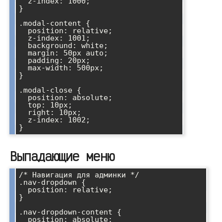
  z-index: 1000;

}

.modal-content {

  position: relative;

  z-index: 1001;

  background: white;

  margin: 50px auto;

  padding: 20px;

  max-width: 500px;

}

.modal-close {

  position: absolute;

  top: 10px;

  right: 10px;

  z-index: 1002;

Выпадающие меню
/* Навигация для админки */

.nav-dropdown {

  position: relative;

}

.nav-dropdown-content {

  position: absolute;
