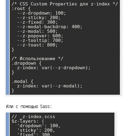
/* CSS Custom Properties для z-index */

:root {

  --z-dropdown: 100;

  --z-sticky: 200;

  --z-fixed: 300;

  --z-modal-backdrop: 400;

  --z-modal: 500;

  --z-popover: 600;

  --z-tooltip: 700;

  --z-toast: 800;

}

/* Использование */

.dropdown {

  z-index: var(--z-dropdown);

}

.modal {

  z-index: var(--z-modal);

Или с помощью Sass:
// _z-index.scss

$z-layers: (

  'dropdown': 100,

  'sticky': 200,

  'fixed': 300,
