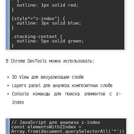
* {

  outline: 1px solid red;

}

[style*="z-index"] {

  outline: 3px solid blue;

}

.stacking-context {

  outline: 5px solid green;

В Chrome DevTools можно использовать:
3D View для визуализации слоёв
Layers panel для анализа композитных слоёв
Console команды для поиска элементов с z-
index
// JavaScript для анализа z-index

const elementsWithZIndex = 
Array.from(document.querySelectorAll('*'))
