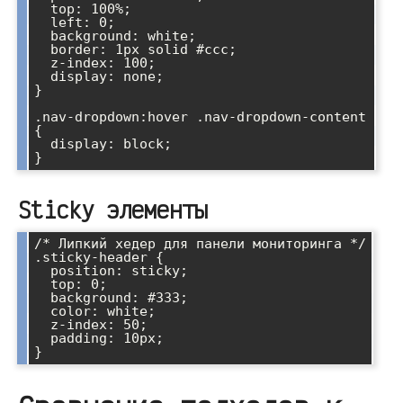
  top: 100%;

  left: 0;

  background: white;

  border: 1px solid #ccc;

  z-index: 100;

  display: none;

}

.nav-dropdown:hover .nav-dropdown-content 
{

  display: block;

Sticky элементы
/* Липкий хедер для панели мониторинга */

.sticky-header {

  position: sticky;

  top: 0;

  background: #333;

  color: white;

  z-index: 50;

  padding: 10px;
