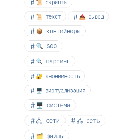
📜 скрипты
📜 текст
📤 вывод
📦 контейнеры
🔍 seo
🔍 парсинг
🔐 анонимность
🖥️ виртуализация
🖥️ система
🖧 сети
🖧 сеть
🗂️ файлы