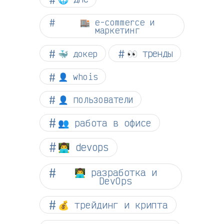
🏬 e-commerce и
маркетинг
👀 тренды
🐳 докер
👤 whois
👤 пользователи
👥 работа в офисе
👨‍💻 devops
👨‍💻 разработка и
DevOps
💰 трейдинг и крипта