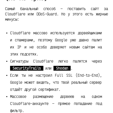
Самый банальный способ — поставить сайт за
Cloudflare или DDoS-Guard. Но у этого есть жирные
минусы:
Cloudflare массово используется дорвейщиками
и спамерами, поэтому Google уже давно палит
их IP и не особо доверяет новым сайтам на
этих подсетях.
Сигнатуры Cloudflare легко палятся через
SecurityTrails
или
Shodan
.
Если ты не настроил Full SSL (End-to-End),
Google может видеть, что твой реальный сервер
отдаёт другой сертификат.
Массовое размещение дорвеев на одном
Cloudflare-аккаунте — прямое попадание под
фильтр.