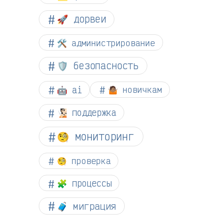
🚀 дорвеи
🛠️ администрирование
🛡️ безопасность
🤖 ai
🤷🏽 новичкам
🧏🏻 поддержка
🧐 мониторинг
🧐 проверка
🧩 процессы
🧳 миграция