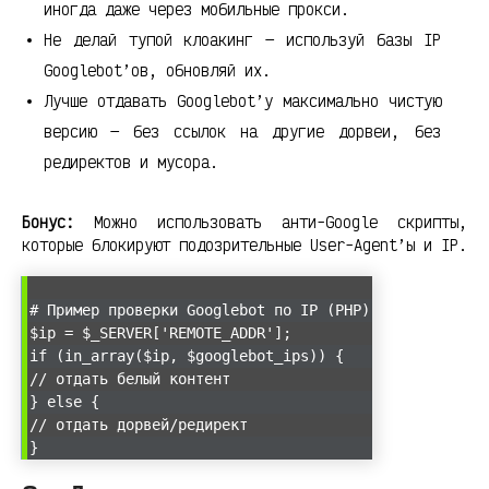
иногда даже через мобильные прокси.
Не делай тупой клоакинг — используй базы IP
Googlebot’ов, обновляй их.
Лучше отдавать Googlebot’у максимально чистую
версию — без ссылок на другие дорвеи, без
редиректов и мусора.
Бонус:
Можно использовать анти-Google скрипты,
которые блокируют подозрительные User-Agent’ы и IP.
# Пример проверки Googlebot по IP (PHP)
$ip = $_SERVER['REMOTE_ADDR'];
if (in_array($ip, $googlebot_ips)) {
// отдать белый контент
} else {
// отдать дорвей/редирект
}