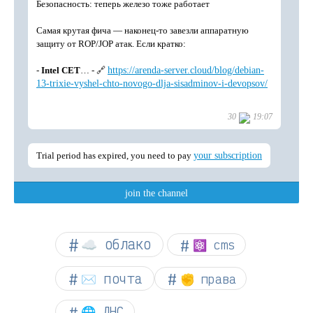
☁︎ облако
⚛ cms
✉️ почта
✊ права
🌐 ДНС