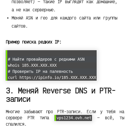
позволяет) — такие IP выглядят как домашние,
а не как серверные.
Меняй ASN и гео для каждого сайта или группы
сайтов.
Пример поиска редких IP:
# Найти провайдеров с редкими ASN
whois 185.XXX.XXX.XXX
# Проверить IP на палевность
curl https://ipinfo.io/185.XXX.XXX.XXX
3. Меняй Reverse DNS и PTR-
записи
Многие забывают про PTR-записи. Если у тебя на
сервере PTR типа
— всё, ты
vps1234.ovh.net
спалился.