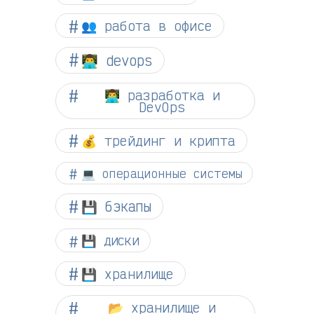
👥 работа в офисе
👨‍💻 devops
👨‍💻 разработка и
DevOps
💰 трейдинг и крипта
💻 операционные системы
💾 бэкапы
💾 диски
💾 хранилище
📂 хранилище и