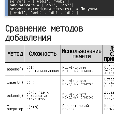
servers = ['web1', 'web2']

new_servers = ['db1', 'db2']

servers.extend(new_servers)  # Получим 
Сравнение методов
добавления
Л
Использование
Метод
Сложность
с
памяти
при
Доба
O(1)
Модифицирует
append()
одно
амортизированная
исходный список
элем
Вста
Модифицирует
insert()
O(n)
опре
исходный список
пози
O(k), где k —
Доба
Модифицирует
extend()
количество
неск
исходный список
элементов
элем
+
Создает новый
Когд
O(n+m)
оператор
список
новы