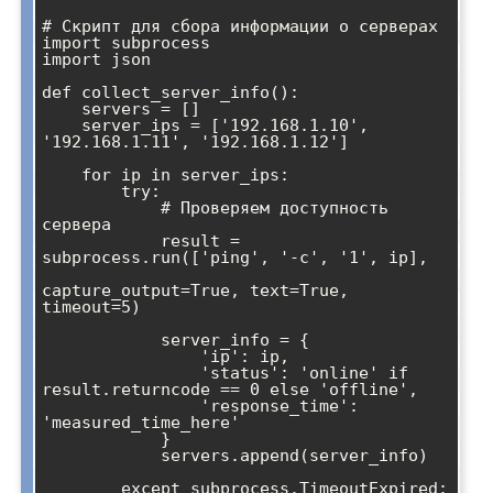
# Скрипт для сбора информации о серверах

import subprocess

import json

def collect_server_info():

    servers = []

    server_ips = ['192.168.1.10', 
'192.168.1.11', '192.168.1.12']

    for ip in server_ips:

        try:

            # Проверяем доступность 
сервера

            result = 
subprocess.run(['ping', '-c', '1', ip], 

capture_output=True, text=True, 
timeout=5)

            server_info = {

                'ip': ip,

                'status': 'online' if 
result.returncode == 0 else 'offline',

                'response_time': 
'measured_time_here'

            }

            servers.append(server_info)

        except subprocess.TimeoutExpired:
