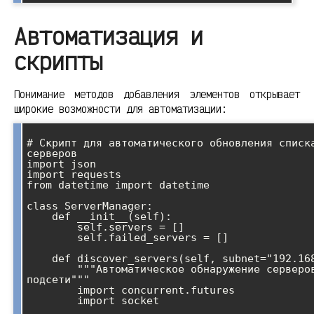
Автоматизация и
скрипты
Понимание методов добавления элементов открывает
широкие возможности для автоматизации:
# Скрипт для автоматического обновления списка
серверов

import json

import requests

from datetime import datetime

class ServerManager:

    def __init__(self):

        self.servers = []

        self.failed_servers = []

    def discover_servers(self, subnet="192.168.1"):

        """Автоматическое обнаружение серверов в 
подсети"""

        import concurrent.futures

        import socket
