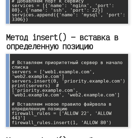
# Добавляем порт к сервису

services = [{'name': 'nginx', 'port': 
80}, {'name': 'ssh', 'port': 22}]

services.append({'name': 'mysql', 'port': 
Метод insert() — вставка в
определенную позицию
# Вставляем приоритетный сервер в начало 
списка

servers = ['web1.example.com', 
'web2.example.com']

servers.insert(0, 'priority.example.com')

print(servers)  # 
['priority.example.com', 
'web1.example.com', 'web2.example.com']

# Вставляем новое правило файрвола в 
определенную позицию

firewall_rules = ['ALLOW 22', 'ALLOW 
443']
