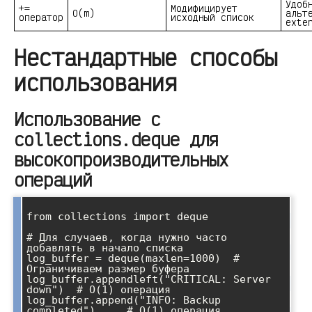
Удоб
+=
Модифицирует
O(m)
альт
оператор
исходный список
exte
Нестандартные способы
использования
Использование с
collections.deque для
высокопроизводительных
операций
from collections import deque

# Для случаев, когда нужно часто 
добавлять в начало списка

log_buffer = deque(maxlen=1000)  # 
Ограничиваем размер буфера

log_buffer.appendleft("CRITICAL: Server 
down")  # O(1) операция

log_buffer.append("INFO: Backup 
completed")     # O(1) операция
