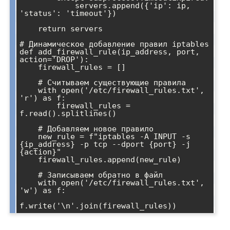
            servers.append({'ip': ip, 
'status': 'timeout'})

    return servers

# Динамическое добавление правил iptables

def add_firewall_rule(ip_address, port, 
action='DROP'):

    firewall_rules = []

    # Считываем существующие правила

    with open('/etc/firewall_rules.txt', 
'r') as f:

        firewall_rules = 
f.read().splitlines()

    # Добавляем новое правило

    new_rule = f"iptables -A INPUT -s 
{ip_address} -p tcp --dport {port} -j 
{action}"

    firewall_rules.append(new_rule)

    # Записываем обратно в файл

    with open('/etc/firewall_rules.txt', 
'w') as f:
