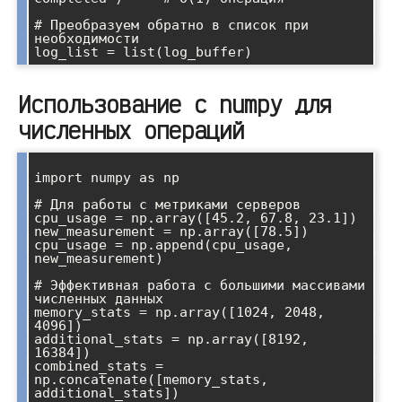
# Преобразуем обратно в список при 
необходимости

Использование с numpy для
численных операций
import numpy as np

# Для работы с метриками серверов

cpu_usage = np.array([45.2, 67.8, 23.1])

new_measurement = np.array([78.5])

cpu_usage = np.append(cpu_usage, 
new_measurement)

# Эффективная работа с большими массивами 
численных данных

memory_stats = np.array([1024, 2048, 
4096])

additional_stats = np.array([8192, 
16384])

combined_stats = 
np.concatenate([memory_stats, 