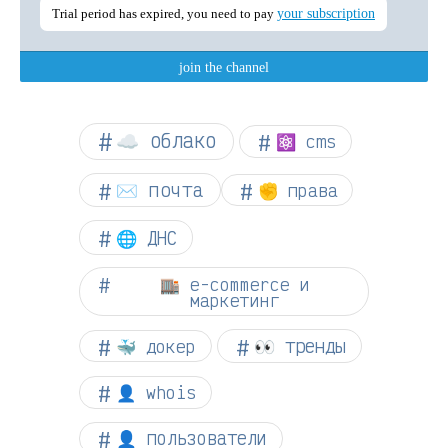
☁︎ облако
⚛ cms
✉️ почта
✊ права
🌐 ДНС
🏬 e-commerce и
маркетинг
👀 тренды
🐳 докер
👤 whois
👤 пользователи