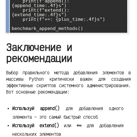
    print(f"append(): 
{append_time:.4f}s")

    print(f"extend(): 
{extend_time:.4f}s")

    print(f"+=: {plus_time:.4f}s")

Заключение и
рекомендации
Выбор правильного метода добавления элементов в
массивы Python критически важен для создания
эффективных скриптов системного администрирования.
Вот основные рекомендации:
Используй append()
для добавления одного
элемента — это самый быстрый способ
Используй extend()
или
+=
для добавления
нескольких элементов