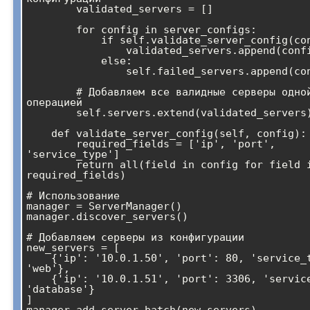
        validated_servers = []

        for config in server_configs:

            if self.validate_server_config(config):

                validated_servers.append(config)

            else:

                self.failed_servers.append(config)

        # Добавляем все валидные серверы одной 
операцией

        self.servers.extend(validated_servers)

    def validate_server_config(self, config):

        required_fields = ['ip', 'port', 
'service_type']

        return all(field in config for field in 
required_fields)

# Использование

manager = ServerManager()

manager.discover_servers()

# Добавляем серверы из конфигурации

new_servers = [

    {'ip': '10.0.1.50', 'port': 80, 'service_type': 
'web'},

    {'ip': '10.0.1.51', 'port': 3306, 'service_type': 
'database'}

]
