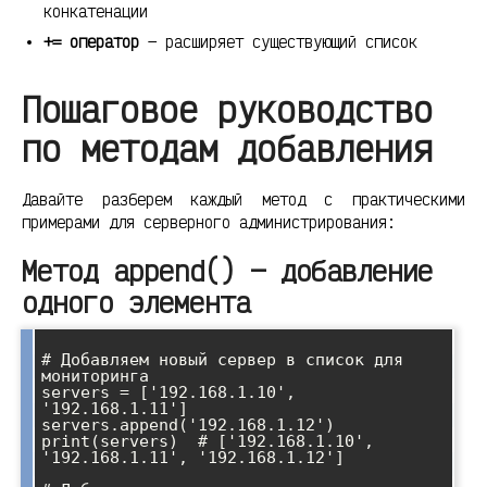
конкатенации
+= оператор
— расширяет существующий список
Пошаговое руководство
по методам добавления
Давайте разберем каждый метод с практическими
примерами для серверного администрирования:
Метод append() — добавление
одного элемента
# Добавляем новый сервер в список для 
мониторинга

servers = ['192.168.1.10', 
'192.168.1.11']

servers.append('192.168.1.12')

print(servers)  # ['192.168.1.10', 
'192.168.1.11', '192.168.1.12']
