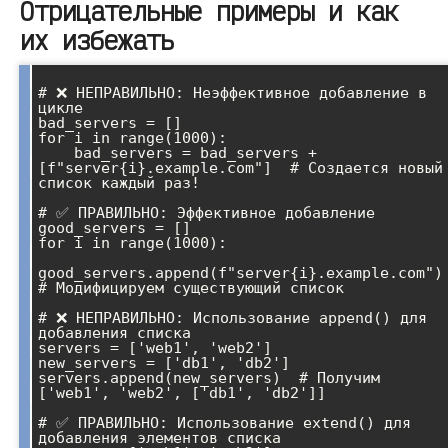
Отрицательные примеры и как
их избежать
# ❌ НЕПРАВИЛЬНО: Неэффективное добавление в 
цикле

bad_servers = []

for i in range(1000):

    bad_servers = bad_servers + 
[f"server{i}.example.com"]  # Создается новый 
список каждый раз!

# ✅ ПРАВИЛЬНО: Эффективное добавление

good_servers = []

for i in range(1000):

good_servers.append(f"server{i}.example.com")  
# Модифицируем существующий список

# ❌ НЕПРАВИЛЬНО: Использование append() для 
добавления списка

servers = ['web1', 'web2']

new_servers = ['db1', 'db2']

servers.append(new_servers)  # Получим 
['web1', 'web2', ['db1', 'db2']]

# ✅ ПРАВИЛЬНО: Использование extend() для 
добавления элементов списка
