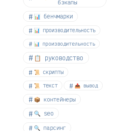
бэкапы
📊 бенчмарки
📊 производительность
📊 производительность
📋 руководство
📜 скрипты
📜 текст
📤 вывод
📦 контейнеры
🔍 seo
🔍 парсинг