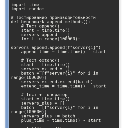
import time

import random

# Тестирование производительности

def benchmark_append_methods():

    # Тест append()

    start = time.time()

    servers_append = []

    for i in range(100000):

servers_append.append(f"server{i}")

    append_time = time.time() - start

    # Тест extend()

    start = time.time()

    servers_extend = []

    batch = [f"server{i}" for i in 
range(100000)]

    servers_extend.extend(batch)

    extend_time = time.time() - start

    # Тест += оператор

    start = time.time()

    servers_plus = []

    batch = [f"server{i}" for i in 
range(100000)]

    servers_plus += batch

    plus_time = time.time() - start
