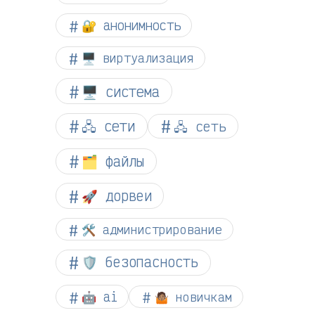
🔐 анонимность
🖥️ виртуализация
🖥️ система
🖧 сети
🖧 сеть
🗂️ файлы
🚀 дорвеи
🛠️ администрирование
🛡️ безопасность
🤖 ai
🤷🏽 новичкам