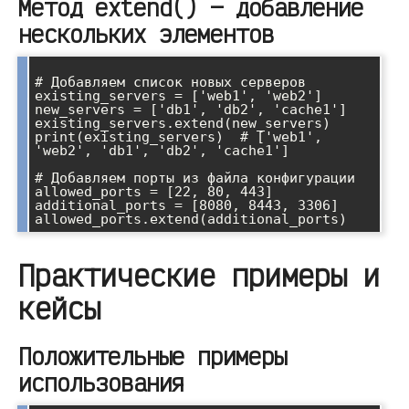
Метод extend() — добавление
нескольких элементов
# Добавляем список новых серверов

existing_servers = ['web1', 'web2']

new_servers = ['db1', 'db2', 'cache1']

existing_servers.extend(new_servers)

print(existing_servers)  # ['web1', 
'web2', 'db1', 'db2', 'cache1']

# Добавляем порты из файла конфигурации

allowed_ports = [22, 80, 443]

additional_ports = [8080, 8443, 3306]

Практические примеры и
кейсы
Положительные примеры
использования