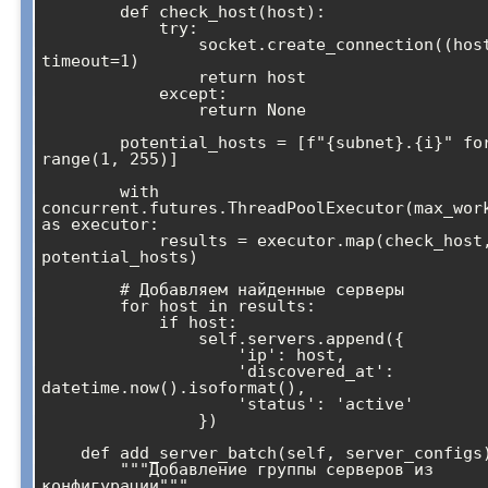
        def check_host(host):

            try:

                socket.create_connection((host, 22), 
timeout=1)

                return host

            except:

                return None

        potential_hosts = [f"{subnet}.{i}" for i in 
range(1, 255)]

        with 
concurrent.futures.ThreadPoolExecutor(max_work
as executor:

            results = executor.map(check_host, 
potential_hosts)

        # Добавляем найденные серверы

        for host in results:

            if host:

                self.servers.append({

                    'ip': host,

                    'discovered_at': 
datetime.now().isoformat(),

                    'status': 'active'

                })

    def add_server_batch(self, server_configs):

        """Добавление группы серверов из 
конфигурации"""
