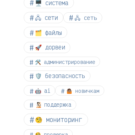
🖥️ система
🖧 сети
🖧 сеть
🗂️ файлы
🚀 дорвеи
🛠️ администрирование
🛡️ безопасность
🤖 ai
🤷🏽 новичкам
🧏🏻 поддержка
🧐 мониторинг
🧐 проверка