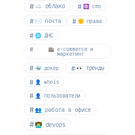
☁︎ облако
⚛ cms
✉️ почта
✊ права
🌐 ДНС
🏬 e-commerce и
маркетинг
👀 тренды
🐳 докер
👤 whois
👤 пользователи
👥 работа в офисе
👨‍💻 devops