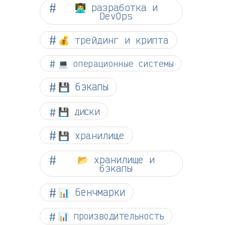
👨‍💻 разработка и
DevOps
💰 трейдинг и крипта
💻 операционные системы
💾 бэкапы
💾 диски
💾 хранилище
📂 хранилище и
бэкапы
📊 бенчмарки
📊 производительность