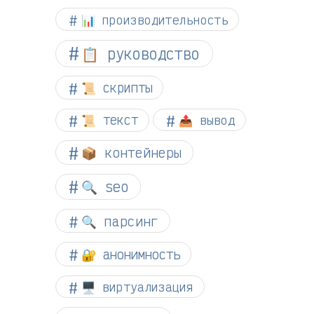
📊 производительность
📋 руководство
📜 скрипты
📜 текст
📤 вывод
📦 контейнеры
🔍 seo
🔍 парсинг
🔐 анонимность
🖥️ виртуализация