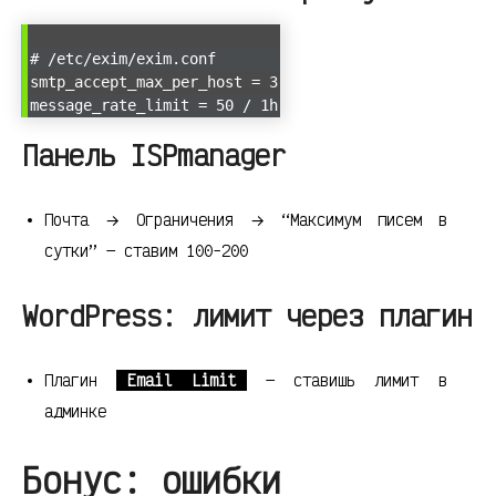
# /etc/exim/exim.conf
smtp_accept_max_per_host = 3
message_rate_limit = 50 / 1h
Панель ISPmanager
Почта → Ограничения → “Максимум писем в
сутки” — ставим 100-200
WordPress: лимит через плагин
Плагин
Email Limit
— ставишь лимит в
админке
Бонус: ошибки