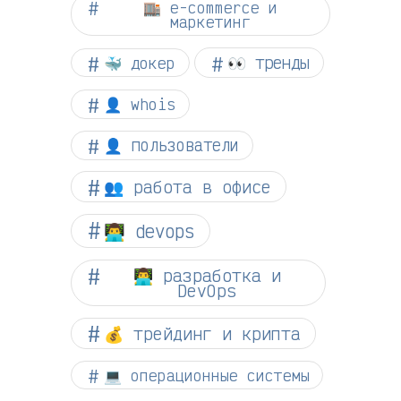
🏬 e-commerce и
маркетинг
👀 тренды
🐳 докер
👤 whois
👤 пользователи
👥 работа в офисе
👨‍💻 devops
👨‍💻 разработка и
DevOps
💰 трейдинг и крипта
💻 операционные системы