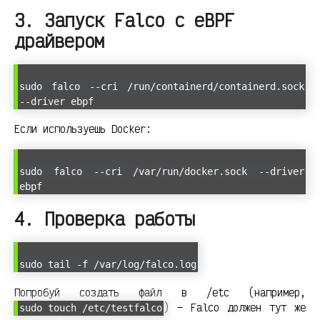
3. Запуск Falco с eBPF
драйвером
sudo falco --cri /run/containerd/containerd.sock
--driver ebpf
Если используешь Docker:
sudo falco --cri /var/run/docker.sock --driver
ebpf
4. Проверка работы
sudo tail -f /var/log/falco.log
Попробуй создать файл в /etc (например,
) — Falco должен тут же
sudo touch /etc/testfalco