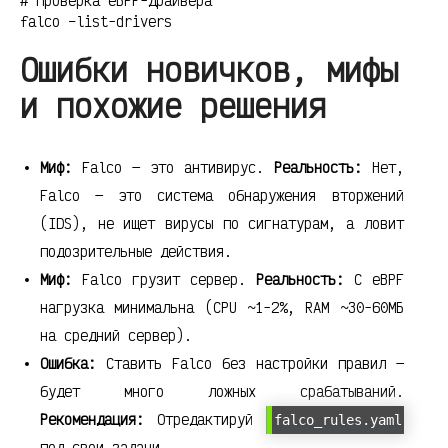
# Проверка eBPF-драйвера
falco –list-drivers
Ошибки новичков, мифы
и похожие решения
Миф:
Falco — это антивирус.
Реальность:
Нет,
Falco — это система обнаружения вторжений
(IDS), не ищет вирусы по сигнатурам, а ловит
подозрительные действия.
Миф:
Falco грузит сервер.
Реальность:
С eBPF
нагрузка минимальна (CPU ~1-2%, RAM ~30-60МБ
на средний сервер).
Ошибка:
Ставить Falco без настройки правил —
будет много ложных срабатываний.
Рекомендация:
Отредактируй
falco_rules.yaml
под свои задачи.