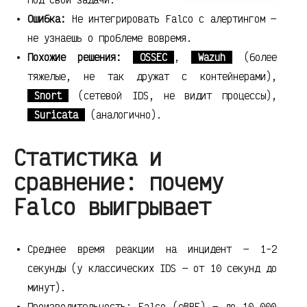
Ошибка:
Не интегрировать Falco с алертингом —
не узнаешь о проблеме вовремя.
Похожие решения:
OSSEC
,
Wazuh
(более
тяжелые, не так дружат с контейнерами),
Snort
(сетевой IDS, не видит процессы),
Suricata
(аналогично).
Статистика и
сравнение: почему
Falco выигрывает
Среднее время реакции на инцидент — 1-2
секунды (у классических IDS — от 10 секунд до
минут).
Производительность: Falco (eBPF) — до 10 000