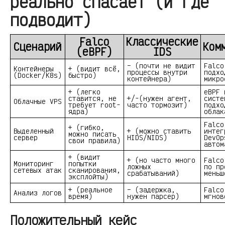
реально спасает (и где
подводит)
Falco
Классические
Сценарий
Ком
(eBPF)
IDS
– (почти не видит
Falco
Контейнеры
+ (видит всё,
процессы внутри
подхо
(Docker/K8s)
быстро)
контейнера)
микро
+ (легко
eBPF 
ставится, не
+/-(нужен агент,
систе
Облачные VPS
требует root-
часто тормозит)
подхо
ядра)
облак
Falco
+ (гибко,
Выделенный
+ (можно ставить
интег
можно писать
сервер
HIDS/NIDS)
DevOp
свои правила)
автом
+ (видит
+ (но часто много
Falco
Мониторинг
попытки
ложных
по пр
сетевых атак
сканирования,
срабатываний)
меньш
эксплойты)
+ (реальное
– (задержка,
Falco
Анализ логов
время)
нужен парсер)
мгнов
Положительный кейс