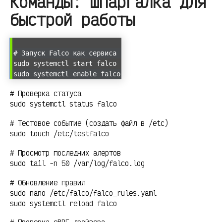
Команды: шпаргалка для
быстрой работы
# Запуск Falco как сервиса
sudo systemctl start falco
sudo systemctl enable falco
# Проверка статуса
sudo systemctl status falco
# Тестовое событие (создать файл в /etc)
sudo touch /etc/testfalco
# Просмотр последних алертов
sudo tail -n 50 /var/log/falco.log
# Обновление правил
sudo nano /etc/falco/falco_rules.yaml
sudo systemctl reload falco