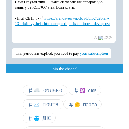
☁︎ облако
⚛ cms
✉️ почта
✊ права
🌐 ДНС