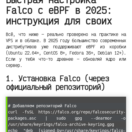
Falco с eBPF в 2025:
инструкция для своих
Всё, что ниже — реально проверено на практике на
VPS и в облаке. В 2025 году большинство современных
дистрибутивов уже поддерживают eBPF из коробки
(Ubuntu 22.04+, CentOS 8+, Fedora 36+, Debian 12+).
Если у тебя что-то древнее — обновляй ядро или
сервер.
1. Установка Falco (через
официальный репозиторий)
# Добавляем репозиторий Falco
curl -fsSL https://falco.org/repo/falcosecurity-
packages.asc | sudo gpg --dearmor -o
/usr/share/keyrings/falco-archive-keyring.gpg
echo "deb [signed-by=/usr/share/keyrings/falco-