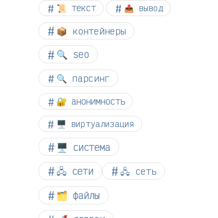
📜 текст
📤 вывод
📦 контейнеры
🔍 seo
🔍 парсинг
🔐 анонимность
🖥️ виртуализация
🖥️ система
🖧 сети
🖧 сеть
🗂️ файлы