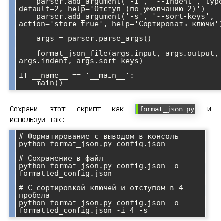
    parser.add_argument('-i', '--indent', type=int, 
default=2, help='Отступ (по умолчанию 2)')

    parser.add_argument('-s', '--sort-keys', 
action='store_true', help='Сортировать ключи')
    args = parser.parse_args()

    format_json_file(args.input, args.output, 
args.indent, args.sort_keys)

if __name__ == '__main__':

Сохрани этот скрипт как
и
format_json.py
используй так:
# Форматирование с выводом в консоль

python format_json.py config.json

# Сохранение в файл

python format_json.py config.json -o 
formatted_config.json

# С сортировкой ключей и отступом в 4 
пробела

python format_json.py config.json -o 