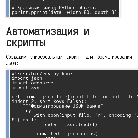
# Красивый вывод Python-объекта

Автоматизация и
скрипты
Создадим универсальный скрипт для форматирования
JSON:
#!/usr/bin/env python3

import json

import argparse

import sys

def format_json_file(input_file, output_file=N
indent=2, sort_keys=False):

    """Форматирование JSON-файла"""

    try:

        with open(input_file, 'r', encoding='utf-
8') as f:

            data = json.load(f)

        formatted = json.dumps(
