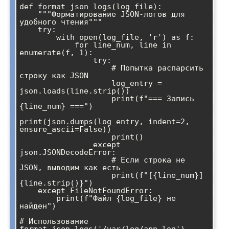
def format_json_logs(log_file):

    """Форматирование JSON-логов для 
удобного чтения"""

    try:

        with open(log_file, 'r') as f:

            for line_num, line in 
enumerate(f, 1):

                try:

                    # Попытка распарсить 
строку как JSON

                    log_entry = 
json.loads(line.strip())

                    print(f"=== Запись 
{line_num} ===")

print(json.dumps(log_entry, indent=2, 
ensure_ascii=False))

                    print()

                except 
json.JSONDecodeError:

                    # Если строка не 
JSON, выводим как есть

                    print(f"[{line_num}] 
{line.strip()}")

    except FileNotFoundError:

        print(f"Файл {log_file} не 
найден")

# Использование
