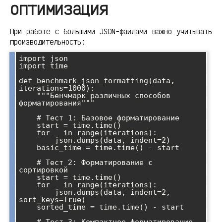
оптимизация
При работе с большими JSON-файлами важно учитывать
производительность:
import json

import time

def benchmark_json_formatting(data, 
iterations=1000):

    """Бенчмарк различных способов 
форматирования"""

    # Тест 1: Базовое форматирование

    start = time.time()

    for _ in range(iterations):

        json.dumps(data, indent=2)

    basic_time = time.time() - start

    # Тест 2: Форматирование с 
сортировкой

    start = time.time()

    for _ in range(iterations):

        json.dumps(data, indent=2, 
sort_keys=True)

    sorted_time = time.time() - start
