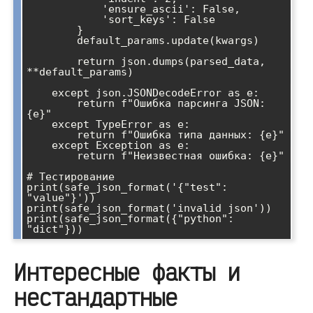
            'ensure_ascii': False,

            'sort_keys': False

        }

        default_params.update(kwargs)

        return json.dumps(parsed_data, 
**default_params)

    except json.JSONDecodeError as e:

        return f"Ошибка парсинга JSON: 
{e}"

    except TypeError as e:

        return f"Ошибка типа данных: {e}"

    except Exception as e:

        return f"Неизвестная ошибка: {e}"

# Тестирование

print(safe_json_format('{"test": 
"value"}'))

print(safe_json_format('invalid json'))

print(safe_json_format({"python": 
Интересные факты и
нестандартные