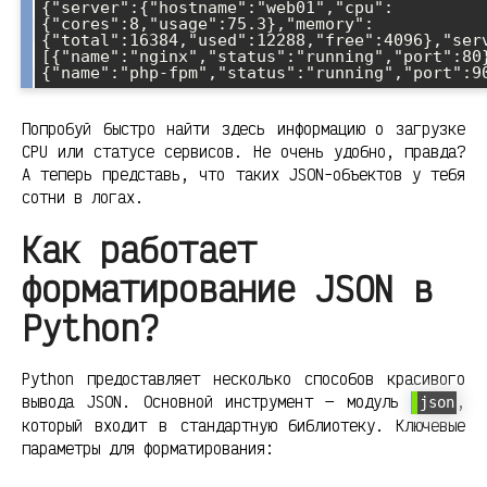
{"server":{"hostname":"web01","cpu":
{"cores":8,"usage":75.3},"memory":
{"total":16384,"used":12288,"free":4096},"ser
[{"name":"nginx","status":"running","port":80
{"name":"php-fpm","status":"running","port":9
Попробуй быстро найти здесь информацию о загрузке
CPU или статусе сервисов. Не очень удобно, правда?
А теперь представь, что таких JSON-объектов у тебя
сотни в логах.
Как работает
форматирование JSON в
Python?
Python предоставляет несколько способов красивого
вывода JSON. Основной инструмент — модуль
,
json
который входит в стандартную библиотеку. Ключевые
параметры для форматирования: