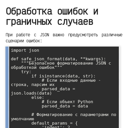
Обработка ошибок и
граничных случаев
При работе с JSON важно предусмотреть различные
сценарии ошибок:
import json

def safe_json_format(data, **kwargs):

    """Безопасное форматирование JSON с 
обработкой ошибок"""

    try:

        if isinstance(data, str):

            # Если входные данные - 
строка, парсим их

            parsed_data = 
json.loads(data)

        else:

            # Если объект Python

            parsed_data = data

        # Форматирование с параметрами по 
умолчанию

        default_params = {

            'indent': 2,
