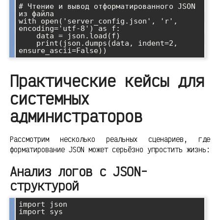
# Чтение и вывод отформатированного JSON 
из файла

with open('server_config.json', 'r', 
encoding='utf-8') as f:

    data = json.load(f)

    print(json.dumps(data, indent=2, 
Практические кейсы для
системных
администраторов
Рассмотрим несколько реальных сценариев, где
форматирование JSON может серьёзно упростить жизнь:
Анализ логов с JSON-
структурой
import json

import sys
