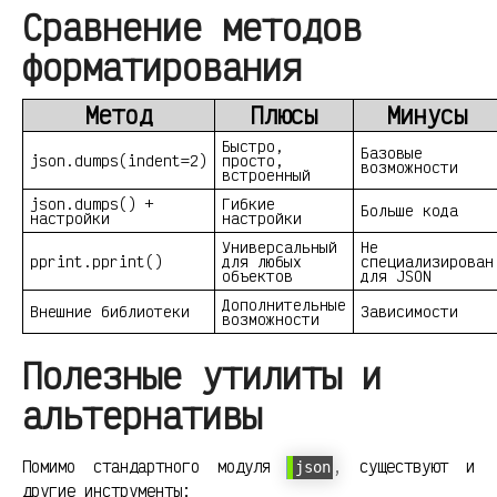
Сравнение методов
форматирования
Метод
Плюсы
Минусы
Быстро,
Базовые
json.dumps(indent=2)
просто,
возможности
встроенный
json.dumps() +
Гибкие
Больше кода
настройки
настройки
Универсальный
Не
pprint.pprint()
для любых
специализирован
объектов
для JSON
Дополнительные
Внешние библиотеки
Зависимости
возможности
Полезные утилиты и
альтернативы
Помимо стандартного модуля
, существуют и
json
другие инструменты: