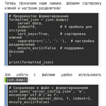
Теперь прокачаем наши навыки. Добавим сортировку
ключей и настроим разделители:
# Продвинутое форматирование

formatted_json = json.dumps(

    server_data,

    indent=4,           # 4 пробела для 
отступов

    sort_keys=True,     # сортировка 
ключей

    separators=(',', ': '),  # настройка 
разделителей

    ensure_ascii=False  # поддержка 
Unicode

)

Для работы с файлами удобно использовать
:
json.dump()
# Сохранение в файл с форматированием

with open('server_config.json', 'w', 
encoding='utf-8') as f:

    json.dump(server_data, f, indent=2, 
ensure_ascii=False)
