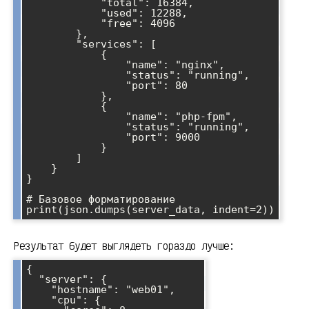
            "total": 16384,

            "used": 12288,

            "free": 4096

        },

        "services": [

            {

                "name": "nginx",

                "status": "running",

                "port": 80

            },

            {

                "name": "php-fpm",

                "status": "running",

                "port": 9000

            }

        ]

    }

}

# Базовое форматирование

Результат будет выглядеть гораздо лучше:
{

  "server": {

    "hostname": "web01",

    "cpu": {
