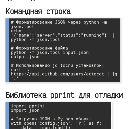
Командная строка
# Форматирование JSON через python -m 
json.tool

echo 
'{"name":"server","status":"running"}' | 
python -m json.tool

# Форматирование файла

python -m json.tool input.json 
output.json

# Использование jq (если установлен)

curl -s 
https://api.github.com/users/octocat | jq 
Библиотека pprint для отладки
import pprint

import json

# Загрузка JSON в Python-объект

with open('config.json', 'r') as f:

    data = json.load(f)
