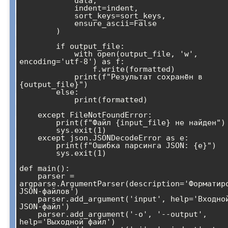
            data,

            indent=indent,

            sort_keys=sort_keys,

            ensure_ascii=False

        )

        if output_file:

            with open(output_file, 'w', 
encoding='utf-8') as f:

                f.write(formatted)

            print(f"Результат сохранён в 
{output_file}")

        else:

            print(formatted)

    except FileNotFoundError:

        print(f"Файл {input_file} не найден")

        sys.exit(1)

    except json.JSONDecodeError as e:

        print(f"Ошибка парсинга JSON: {e}")

        sys.exit(1)

def main():

    parser = 
argparse.ArgumentParser(description='Форматиро
JSON-файлов')

    parser.add_argument('input', help='Входной 
JSON-файл')

    parser.add_argument('-o', '--output', 
help='Выходной файл')
