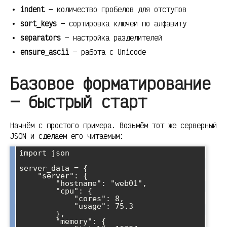
indent
— количество пробелов для отступов
sort_keys
— сортировка ключей по алфавиту
separators
— настройка разделителей
ensure_ascii
— работа с Unicode
Базовое форматирование
— быстрый старт
Начнём с простого примера. Возьмём тот же серверный
JSON и сделаем его читаемым:
import json

server_data = {

    "server": {

        "hostname": "web01",

        "cpu": {

            "cores": 8,

            "usage": 75.3

        },

        "memory": {
