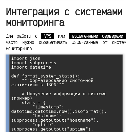
Интеграция с системами
мониторинга
Для работы с
VPS
или
выделенными серверами
часто нужно обрабатывать JSON-данные от систем
мониторинга:
import json

import subprocess

import datetime

def format_system_stats():

    """Форматирование системной 
статистики в JSON"""

    # Получение информации о системе 
(пример)

    stats = {

        "timestamp": 
datetime.datetime.now().isoformat(),

        "hostname": 
subprocess.getoutput("hostname"),

        "uptime": 
subprocess.getoutput("uptime"),
