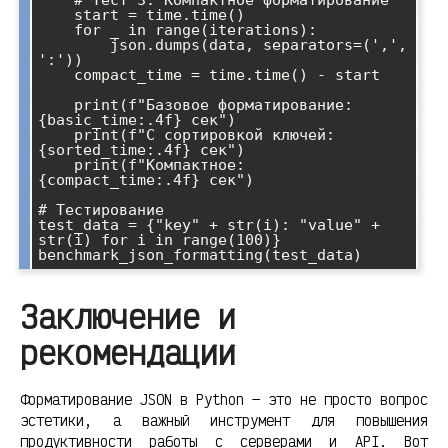
    # Тест 3: Компактное форматирование

    start = time.time()

    for _ in range(iterations):

        json.dumps(data, separators=(',', 
':'))

    compact_time = time.time() - start

    print(f"Базовое форматирование: 
{basic_time:.4f} сек")

    print(f"С сортировкой ключей: 
{sorted_time:.4f} сек")

    print(f"Компактное: 
{compact_time:.4f} сек")

# Тестирование

test_data = {"key" + str(i): "value" + 
str(i) for i in range(100)}

Заключение и
рекомендации
Форматирование JSON в Python — это не просто вопрос
эстетики, а важный инструмент для повышения
продуктивности работы с серверами и API. Вот