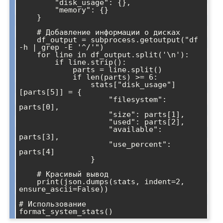
        "disk_usage": {},

        "memory": {}

    }

    # Добавление информации о дисках

    df_output = subprocess.getoutput("df 
-h | grep -E '^/'")

    for line in df_output.split('\n'):

        if line.strip():

            parts = line.split()

            if len(parts) >= 6:

                stats["disk_usage"]
[parts[5]] = {

                    "filesystem": 
parts[0],

                    "size": parts[1],

                    "used": parts[2],

                    "available": 
parts[3],

                    "use_percent": 
parts[4]

                }

    # Красивый вывод

    print(json.dumps(stats, indent=2, 
ensure_ascii=False))

# Использование
