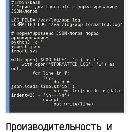
#!/bin/bash

# Скрипт для logrotate с форматированием 
JSON-логов

LOG_FILE="/var/log/app.log"

FORMATTED_LOG="/var/log/app_formatted.log"

# Форматирование JSON-логов перед 
архивированием

python3 -c "

import json

import sys

with open('$LOG_FILE', 'r') as f:

    with open('$FORMATTED_LOG', 'w') as 
out:

        for line in f:

            try:

                data = 
json.loads(line.strip())

                out.write(json.dumps(data, 
indent=2) + '\n---\n')

            except:

                out.write(line)

Производительность и