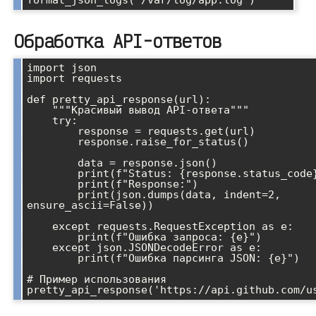
Обработка API-ответов
import json

import requests

def pretty_api_response(url):

    """Красивый вывод API-ответа"""

    try:

        response = requests.get(url)

        response.raise_for_status()

        data = response.json()

        print(f"Status: {response.status_code}")

        print(f"Response:")

        print(json.dumps(data, indent=2, 
ensure_ascii=False))

    except requests.RequestException as e:

        print(f"Ошибка запроса: {e}")

    except json.JSONDecodeError as e:

        print(f"Ошибка парсинга JSON: {e}")

# Пример использования
