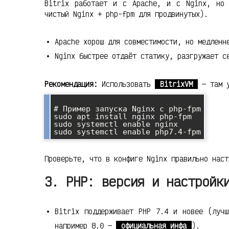
Bitrix работает и с Apache, и с Nginx, но 
чистый Nginx + php-fpm для продвинутых).
Apache хорош для совместимости, но медленн
Nginx быстрее отдаёт статику, разгружает с
Рекомендация:
Использовать
BitrixVM
— там у
# Пример запуска Nginx с php-fpm

sudo apt install nginx php-fpm

sudo systemctl enable nginx

Проверьте, что в конфиге Nginx правильно наст
3. PHP: версия и настройк
Bitrix поддерживает PHP 7.4 и новее (лучш
например 8.0 —
официальная инфа
).