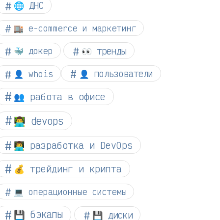
🌐 ДНС
🏬 e-commerce и маркетинг
👀 тренды
🐳 докер
👤 whois
👤 пользователи
👥 работа в офисе
👨‍💻 devops
👨‍💻 разработка и DevOps
💰 трейдинг и крипта
💻 операционные системы
💾 бэкапы
💾 диски