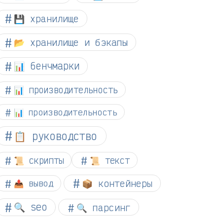
💾 хранилище
📂 хранилище и бэкапы
📊 бенчмарки
📊 производительность
📊 производительность
📋 руководство
📜 скрипты
📜 текст
📦 контейнеры
📤 вывод
🔍 seo
🔍 парсинг