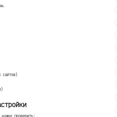
зы.
х сайтов)
и)
астройки
 нужно проверить: