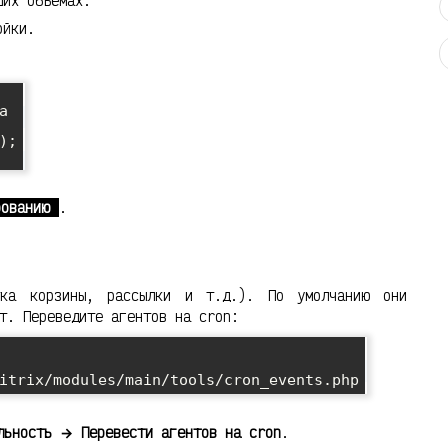
ших объёмах.
ойки.


;

рованию
.
тка корзины, рассылки и т.д.). По умолчанию они
т. Переведите агентов на cron:
льность → Перевести агентов на cron
.