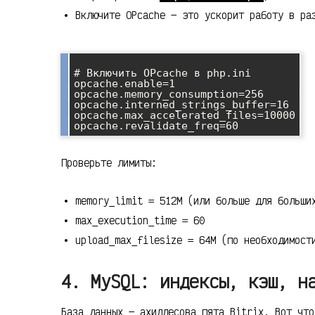
Включите OPcache — это ускорит работу в ра
# Включить OPcache в php.ini

opcache.enable=1

opcache.memory_consumption=256

opcache.interned_strings_buffer=16

opcache.max_accelerated_files=10000

Проверьте лимиты:
memory_limit = 512M (или больше для больши
max_execution_time = 60
upload_max_filesize = 64M (по необходимост
4. MySQL: индексы, кэш, н
База данных — ахиллесова пята Bitrix. Вот что