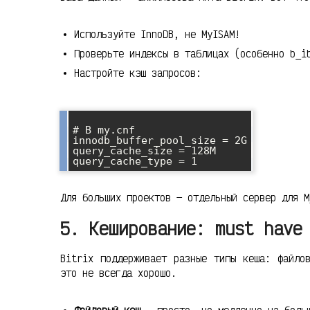
Используйте InnoDB, не MyISAM!
Проверьте индексы в таблицах (особенно b_i
Настройте кэш запросов:
# В my.cnf

innodb_buffer_pool_size = 2G

query_cache_size = 128M

Для больших проектов — отдельный сервер для M
5. Кеширование: must have
Bitrix поддерживает разные типы кеша: файло
это не всегда хорошо.