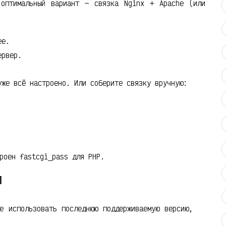
оптимальный вариант — связка Nginx + Apache (или
ее.
ервер.
же всё настроено. Или соберите связку вручную:
роен fastcgi_pass для PHP.
и
е использовать последнюю поддерживаемую версию,