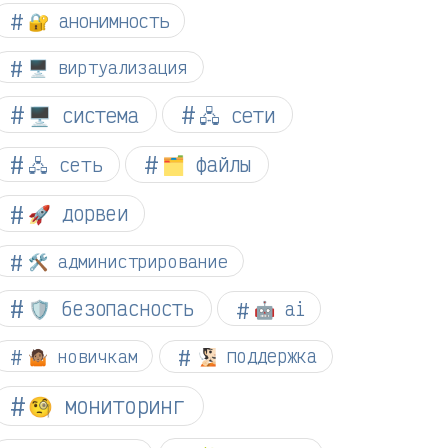
🔐 анонимность
🖥️ виртуализация
🖥️ система
🖧 сети
🗂️ файлы
🖧 сеть
🚀 дорвеи
🛠️ администрирование
🛡️ безопасность
🤖 ai
🤷🏽 новичкам
🧏🏻 поддержка
🧐 мониторинг