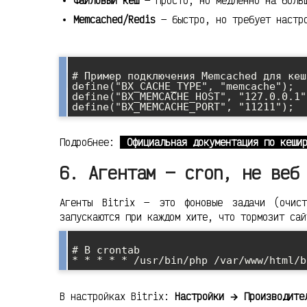
Файловый кеш
— просто, но медленно на боль
Memcached/Redis
— быстро, но требует настр
# Пример подключения Memcached для кеша
define("BX_CACHE_TYPE", "memcache");

define("BX_MEMCACHE_HOST", "127.0.0.1")
Подробнее:
Официальная документация по кеши
6. Агентам — cron, не веб
Агенты Bitrix — это фоновые задачи (очис
запускаются при каждом хите, что тормозит сай
# В crontab

В настройках Bitrix:
Настройки → Производите