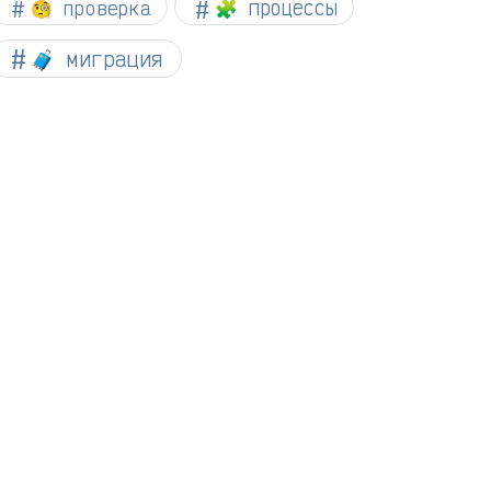
🧐 проверка
🧩 процессы
🧳 миграция