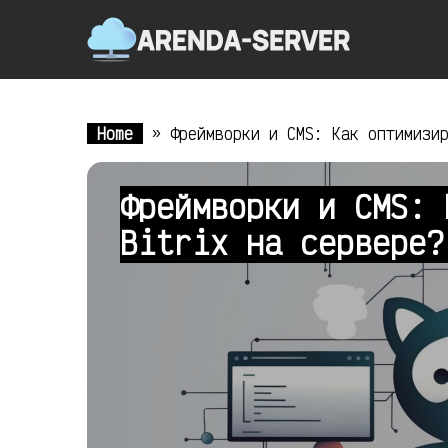
Home
»
Фреймворки и CMS: Как оптимизи
Фреймворки и CMS: 
Bitrix на сервере