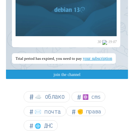
☁︎ облако
⚛ cms
✉️ почта
✊ права
🌐 ДНС