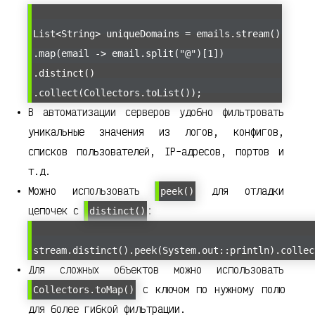
List<String> uniqueDomains = emails.stream()
.map(email -> email.split("@")[1])
.distinct()
.collect(Collectors.toList());
В автоматизации серверов удобно фильтровать
уникальные значения из логов, конфигов,
списков пользователей, IP-адресов, портов и
т.д.
Можно использовать
для отладки
peek()
цепочек с
:
distinct()
stream.distinct().peek(System.out::println).collec
Для сложных объектов можно использовать
с ключом по нужному полю
Collectors.toMap()
для более гибкой фильтрации.