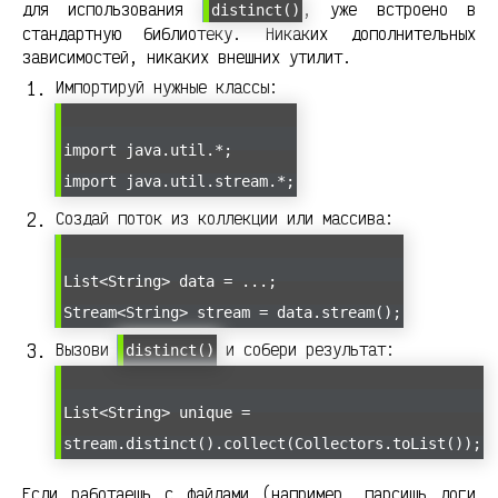
для использования
, уже встроено в
distinct()
стандартную библиотеку. Никаких дополнительных
зависимостей, никаких внешних утилит.
Импортируй нужные классы:
import java.util.*;
import java.util.stream.*;
Создай поток из коллекции или массива:
List<String> data = ...;
Stream<String> stream = data.stream();
Вызови
и собери результат:
distinct()
List<String> unique =
stream.distinct().collect(Collectors.toList());
Если работаешь с файлами (например, парсишь логи