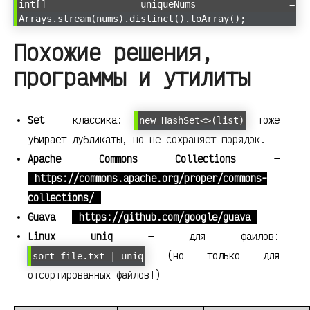
int[] uniqueNums =
Arrays.stream(nums).distinct().toArray();
Похожие решения,
программы и утилиты
Set
— классика:
тоже
new HashSet<>(list)
убирает дубликаты, но не сохраняет порядок.
Apache Commons Collections
—
https://commons.apache.org/proper/commons-
collections/
Guava
—
https://github.com/google/guava
Linux uniq
— для файлов:
(но только для
sort file.txt | uniq
отсортированных файлов!)