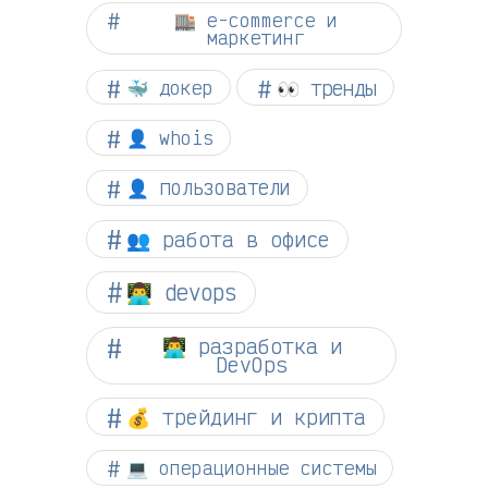
🏬 e-commerce и
маркетинг
👀 тренды
🐳 докер
👤 whois
👤 пользователи
👥 работа в офисе
👨‍💻 devops
👨‍💻 разработка и
DevOps
💰 трейдинг и крипта
💻 операционные системы