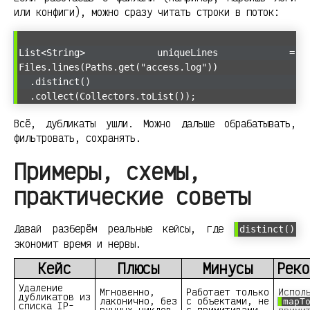
или конфиги), можно сразу читать строки в поток:
List<String> uniqueLines =
Files.lines(Paths.get("access.log"))
.distinct()
.collect(Collectors.toList());
Всё, дубликаты ушли. Можно дальше обрабатывать,
фильтровать, сохранять.
Примеры, схемы,
практические советы
Давай разберём реальные кейсы, где
distinct()
экономит время и нервы.
Кейс
Плюсы
Минусы
Реко
Удаление
Мгновенно,
Работает только
Испол
дубликатов из
лаконично, без
с объектами, не
mapT
списка IP-
ручных циклов
с примитивами