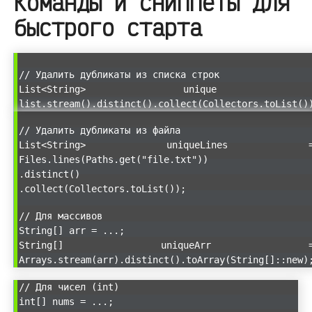
Команды и сниппеты для
быстрого старта
// Удалить дубликаты из списка строк
List<String> unique 
list.stream().distinct().collect(Collectors.toList()
// Удалить дубликаты из файла
List<String> uniqueLines 
Files.lines(Paths.get("file.txt"))
.distinct()
.collect(Collectors.toList());
// Для массивов
String[] arr = ...;
String[] uniqueArr 
Arrays.stream(arr).distinct().toArray(String[]::new)
// Для чисел (int)
int[] nums = ...;