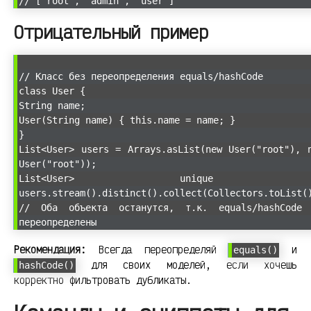
// ["root", "admin", "user"]
Отрицательный пример
// Класс без переопределения equals/hashCode
class User {
String name;
User(String name) { this.name = name; }
}
List<User> users = Arrays.asList(new User("root"), 
User("root"));
List<User> unique 
users.stream().distinct().collect(Collectors.toList(
// Оба объекта останутся, т.к. equals/hashCode
переопределены
Рекомендация:
Всегда переопределяй
и
equals()
для своих моделей, если хочешь
hashCode()
корректно фильтровать дубликаты.