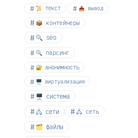
📜 текст
📤 вывод
📦 контейнеры
🔍 seo
🔍 парсинг
🔐 анонимность
🖥️ виртуализация
🖥️ система
🖧 сети
🖧 сеть
🗂️ файлы