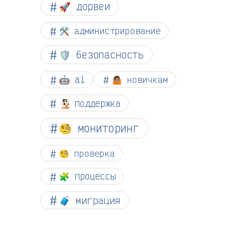
🚀 дорвеи
🛠️ администрирование
🛡️ безопасность
🤖 ai
🤷🏽 новичкам
🧏🏻 поддержка
🧐 мониторинг
🧐 проверка
🧩 процессы
🧳 миграция