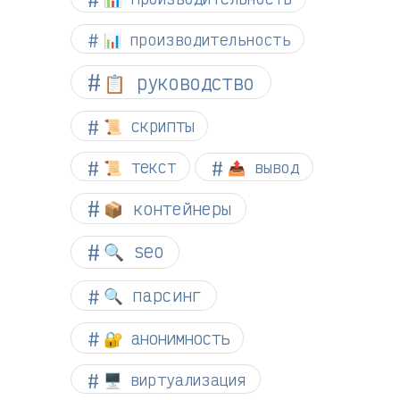
📊 производительность
📋 руководство
📜 скрипты
📜 текст
📤 вывод
📦 контейнеры
🔍 seo
🔍 парсинг
🔐 анонимность
🖥️ виртуализация