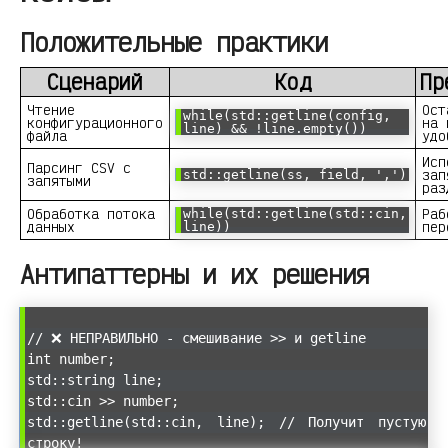
Положительные практики
Сценарий
Код
Пр
Чтение
Ост
while(std::getline(config,
конфигурационного
на 
line) && !line.empty())
файла
удо
Исп
Парсинг CSV с
зап
std::getline(ss, field, ',')
запятыми
раз
Обработка потока
Раб
while(std::getline(std::cin,
данных
пер
line))
Антипаттерны и их решения
// ❌ НЕПРАВИЛЬНО - смешивание >> и getline
int number;
std::string line;
std::cin >> number;
std::getline(std::cin, line); // Получит пустую
строку!