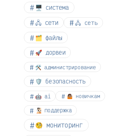
🖥️ система
🖧 сети
🖧 сеть
🗂️ файлы
🚀 дорвеи
🛠️ администрирование
🛡️ безопасность
🤖 ai
🤷🏽 новичкам
🧏🏻 поддержка
🧐 мониторинг