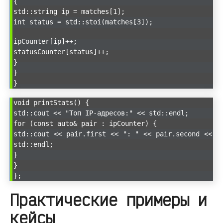
{
std::string ip = matches[1];
int status = std::stoi(matches[3]);
ipCounter[ip]++;
statusCounter[status]++;
}
}
}
void printStats() {
std::cout << "Топ IP-адресов:" << std::endl;
for (const auto& pair : ipCounter) {
std::cout << pair.first << ": " << pair.second <<
std::endl;
}
}
};
Практические примеры и
кейсы