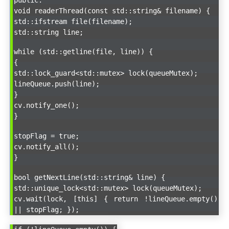
void readerThread(const std::string& filename) {
std::ifstream file(filename);
std::string line;
while (std::getline(file, line)) {
{
std::lock_guard<std::mutex> lock(queueMutex);
lineQueue.push(line);
}
cv.notify_one();
}
stopFlag = true;
cv.notify_all();
}
bool getNextLine(std::string& line) {
std::unique_lock<std::mutex> lock(queueMutex);
cv.wait(lock, [this] { return !lineQueue.empty()
|| stopFlag; });