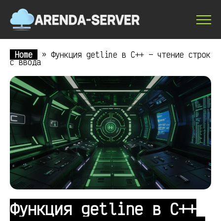
Home
»
Функция getline в C++ — чтение строк
с ввода
Функция getline в C++