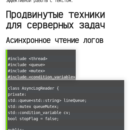
эффективной работы с текстом.
Продвинутые техники
для серверных задач
Асинхронное чтение логов
#include <thread>
#include <queue>
#include <mutex>
#include <condition_variable>
class AsyncLogReader {
private:
std::queue<std::string> lineQueue;
std::mutex queueMutex;
std::condition_variable cv;
bool stopFlag = false;
public: