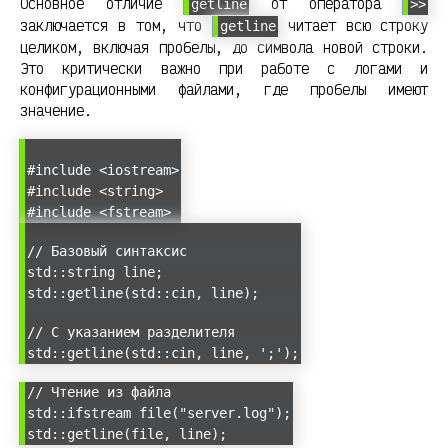
Основное отличие
от оператора
getline
>>
заключается в том, что
читает всю строку
getline
целиком, включая пробелы, до символа новой строки.
Это критически важно при работе с логами и
конфигурационными файлами, где пробелы имеют
значение.
#include <iostream>
#include <string>
#include <fstream>
// Базовый синтаксис
std::string line;
std::getline(std::cin, line);
// С указанием разделителя
std::getline(std::cin, line, ';');
// Чтение из файла
std::ifstream file("server.log");
std::getline(file, line);