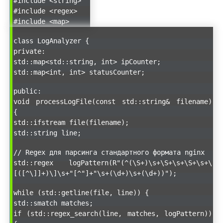
#include <string>
#include <regex>
#include <map>
class LogAnalyzer {
private:
std::map<std::string, int> ipCounter;
std::map<int, int> statusCounter;
public:
void processLogFile(const std::string& filename)
{
std::ifstream file(filename);
std::string line;
// Regex для парсинга стандартного формата nginx
std::regex logPattern(R"(^(\S+)\s+\S+\s+\S+\s+\
[([^\]]+)\]\s+"[^"]+"\s+(\d+)\s+(\d+))");
while (std::getline(file, line)) {
std::smatch matches;
if (std::regex_search(line, matches, logPattern))