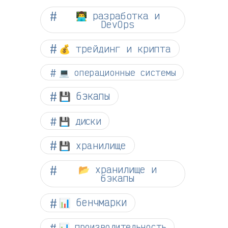
👨‍💻 разработка и
DevOps
💰 трейдинг и крипта
💻 операционные системы
💾 бэкапы
💾 диски
💾 хранилище
📂 хранилище и
бэкапы
📊 бенчмарки
📊 производительность