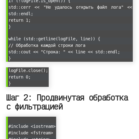
if (!logFile.is_open()) {
std::cerr << "Не удалось открыть файл лога" <<
std::endl;
return 1;
}
while (std::getline(logFile, line)) {
// Обработка каждой строки лога
std::cout << "Строка: " << line << std::endl;
}
logFile.close();
return 0;
}
Шаг 2: Продвинутая обработка
с фильтрацией
#include <iostream>
#include <fstream>