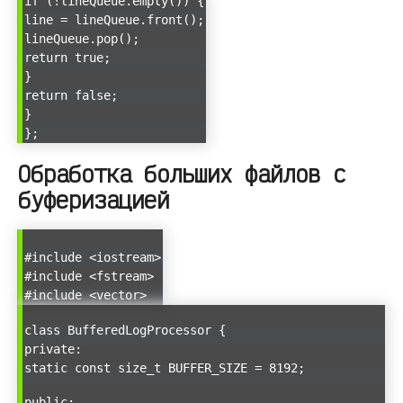
if (!lineQueue.empty()) {
line = lineQueue.front();
lineQueue.pop();
return true;
}
return false;
}
};
Обработка больших файлов с
буферизацией
#include <iostream>
#include <fstream>
#include <vector>
class BufferedLogProcessor {
private:
static const size_t BUFFER_SIZE = 8192;
public: