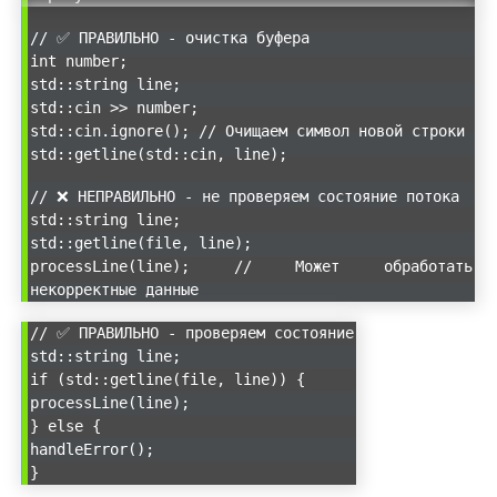
// ✅ ПРАВИЛЬНО - очистка буфера
int number;
std::string line;
std::cin >> number;
std::cin.ignore(); // Очищаем символ новой строки
std::getline(std::cin, line);
// ❌ НЕПРАВИЛЬНО - не проверяем состояние потока
std::string line;
std::getline(file, line);
processLine(line); // Может обработать
некорректные данные
// ✅ ПРАВИЛЬНО - проверяем состояние
std::string line;
if (std::getline(file, line)) {
processLine(line);
} else {
handleError();
}