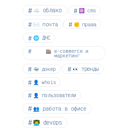
☁︎ облако
⚛ cms
✉️ почта
✊ права
🌐 ДНС
🏬 e-commerce и
маркетинг
👀 тренды
🐳 докер
👤 whois
👤 пользователи
👥 работа в офисе
👨‍💻 devops