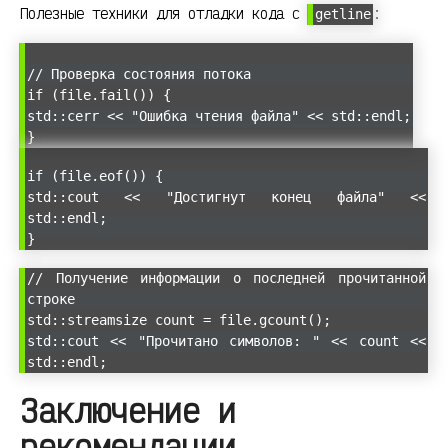
Полезные техники для отладки кода с
:
getline
// Проверка состояния потока
if (file.fail()) {
std::cerr << "Ошибка чтения файла" << std::endl;
}
if (file.eof()) {
std::cout << "Достигнут конец файла" <<
std::endl;
}
// Получение информации о последней прочитанной
строке
std::streamsize count = file.gcount();
std::cout << "Прочитано символов: " << count <<
std::endl;
Заключение и
рекомендации