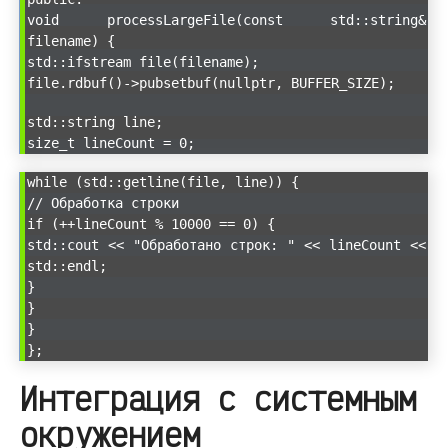
void processLargeFile(const std::string&
filename) {
std::ifstream file(filename);
file.rdbuf()->pubsetbuf(nullptr, BUFFER_SIZE);
std::string line;
size_t lineCount = 0;
while (std::getline(file, line)) {
// Обработка строки
if (++lineCount % 10000 == 0) {
std::cout << "Обработано строк: " << lineCount <<
std::endl;
}
}
}
};
Интеграция с системным
окружением