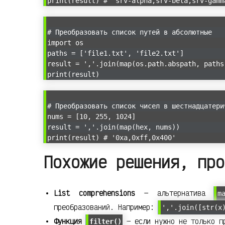
print(result) # 'srv-alpha,srv-beta,srv-gamm
# Преобразовать список путей в абсолютные
import os
paths = ['file1.txt', 'file2.txt']
result = ','.join(map(os.path.abspath, paths
print(result)
# Преобразовать список чисел в шестнадцатери
nums = [10, 255, 1024]
result = ','.join(map(hex, nums))
print(result) # '0xa,0xff,0x400'
Похожие решения, про
List comprehensions
— альтернатива
m
преобразований. Например:
','.join([str(x
Функция
— если нужно не только пр
filter()