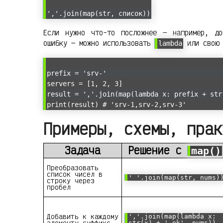
','.join(map(str, список))
Если нужно что-то посложнее — например, до
ошибку — можно использовать
или свою 
lambda
prefix = 'srv-'
servers = [1, 2, 3]
result = ','.join(map(lambda x: prefix + str
print(result) # 'srv-1,srv-2,srv-3'
Примеры, схемы, прак
Задача
Решение с
map()
Преобразовать
список чисел в
' '.join(map(str, nums)
строку через
пробел
Добавить к каждому
','.join(map(lambda x:
элементу суффикс
str(x) + '_ok', nums))