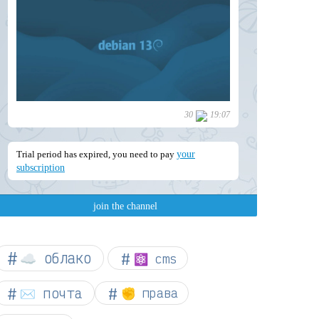
☁︎ облако
⚛ cms
✉️ почта
✊ права