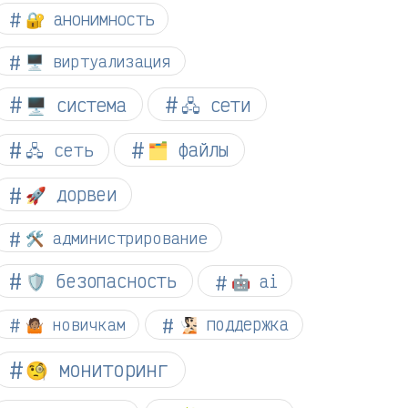
🔐 анонимность
🖥️ виртуализация
🖥️ система
🖧 сети
🗂️ файлы
🖧 сеть
🚀 дорвеи
🛠️ администрирование
🛡️ безопасность
🤖 ai
🤷🏽 новичкам
🧏🏻 поддержка
🧐 мониторинг