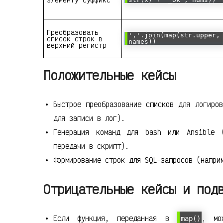
Преобразовать
','.join(map(str.upper,
список строк в
names))
верхний регистр
Положительные кейсы
Быстрое преобразование списков для логиро
для записи в лог).
Генерация команд для bash или Ansible 
передачи в скрипт).
Формирование строк для SQL-запросов (напри
Отрицательные кейсы и под
Если функция, переданная в
, мо
map()