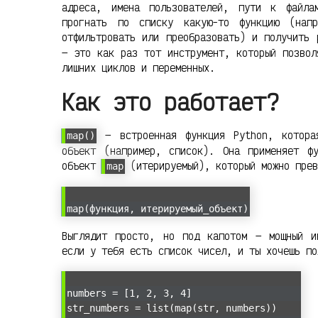
адреса, имена пользователей, пути к файла
прогнать по списку какую-то функцию (нап
отфильтровать или преобразовать) и получить
— это как раз тот инструмент, который позвол
лишних циклов и переменных.
Как это работает?
— встроенная функция Python, которая
map()
объект (например, список). Она применяет ф
объект
(итерируемый), который можно прев
map
map(функция, итерируемый_объект)
Выглядит просто, но под капотом — мощный и
если у тебя есть список чисел, и ты хочешь по
numbers = [1, 2, 3, 4]
str_numbers = list(map(str, numbers))