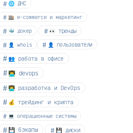
🌐 ДНС
🏬 e-commerce и маркетинг
👀 тренды
🐳 докер
👤 whois
👤 пользователи
👥 работа в офисе
👨‍💻 devops
👨‍💻 разработка и DevOps
💰 трейдинг и крипта
💻 операционные системы
💾 бэкапы
💾 диски