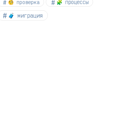
🧐 проверка
🧩 процессы
🧳 миграция