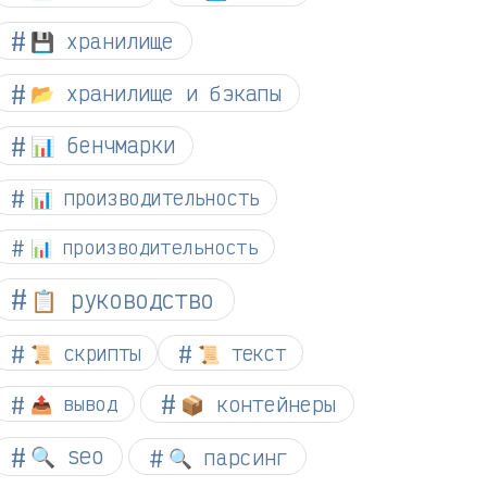
💾 хранилище
📂 хранилище и бэкапы
📊 бенчмарки
📊 производительность
📊 производительность
📋 руководство
📜 скрипты
📜 текст
📦 контейнеры
📤 вывод
🔍 seo
🔍 парсинг