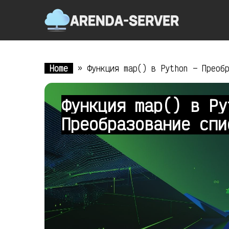
Home
»
Функция map() в Python — Преоб
Функция map() в Py
Преобразование сп