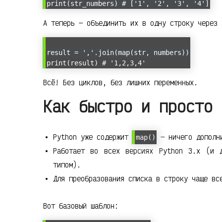
print(str_numbers) # ['1', '2', '3', '4']
А теперь — объединить их в одну строку через 
result = ','.join(map(str, numbers))
print(result) # '1,2,3,4'
Всё! Без циклов, без лишних переменных.
Как быстро и просто 
Python уже содержит
— ничего дополни
map()
Работает во всех версиях Python 3.x (и 
типом).
Для преобразования списка в строку чаще в
Вот базовый шаблон: