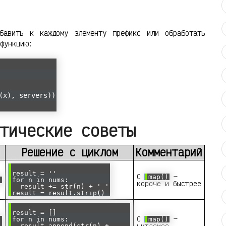
бавить к каждому элементу префикс или обработать
функцию:
(x), servers))
тические советы
Решение с циклом
Комментарий
result = ''
С
—
map()
)
for n in nums:
короче и быстрее
result += str(n) + ' '
result = result.strip()
result = []
С
—
for n in nums:
map()
читаемее
result.append(str(n) +