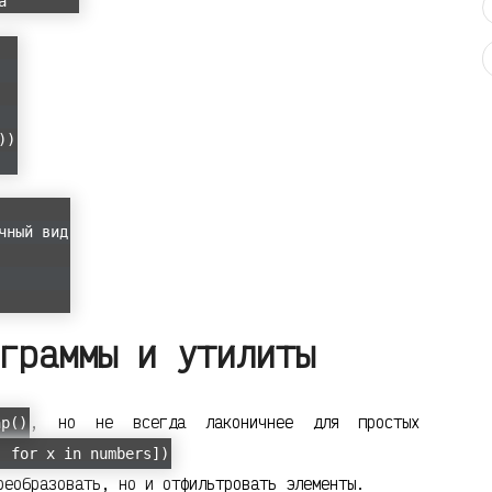
a'
))
чный вид
граммы и утилиты
, но не всегда лаконичнее для простых
ap()
) for x in numbers])
еобразовать, но и отфильтровать элементы.