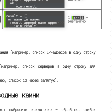
'_ok')
','.join(result)
result = []
С
—
map()
for name in names:
элегантно
result.append(name.upper())
','.join(result)
вания (например, список IP-адресов в одну строку
(например, список серверов в одну строку для
мер, список id через запятую).
водные камни
жет выбросить исключение — обработка ошибок