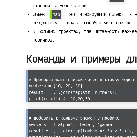
становится менее явной.
Объект
— это итерируемый объект, а н
map
результату — сначала преобразуй в список.
В больших проектах, где читаемость важнее
новичков.
Команды и примеры дл
# Преобразовать список чисел в строку через 
numbers = [10, 20, 30]
result = ','.join(map(str, numbers))
print(result) # '10,20,30'
# Добавить к каждому элементу префикс
servers = ['alpha', 'beta', 'gamma']
result = ','.join(map(lambda x: 'srv-' + x, 