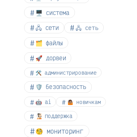
🖥️ система
🖧 сети
🖧 сеть
🗂️ файлы
🚀 дорвеи
🛠️ администрирование
🛡️ безопасность
🤖 ai
🤷🏽 новичкам
🧏🏻 поддержка
🧐 мониторинг