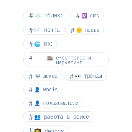
☁︎ облако
⚛ cms
✉️ почта
✊ права
🌐 ДНС
🏬 e-commerce и
маркетинг
👀 тренды
🐳 докер
👤 whois
👤 пользователи
👥 работа в офисе
👨‍💻 devops