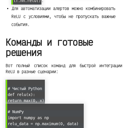
.
tf.nn.relu()
Для автоматизации алертов можно комбинировать
ReLU с условиями, чтобы не пропускать важные
события.
Команды и готовые
решения
Вот полный список команд для быстрой интеграции
ReLU в разные сценарии:
# Чистый Python
def relu(x):
return max(0, x)
# NumPy
import numpy as np
relu_data = np.maximum(0, data)