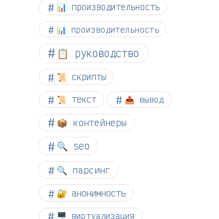
📊 производительность
📊 производительность
📋 руководство
📜 скрипты
📜 текст
📤 вывод
📦 контейнеры
🔍 seo
🔍 парсинг
🔐 анонимность
🖥️ виртуализация