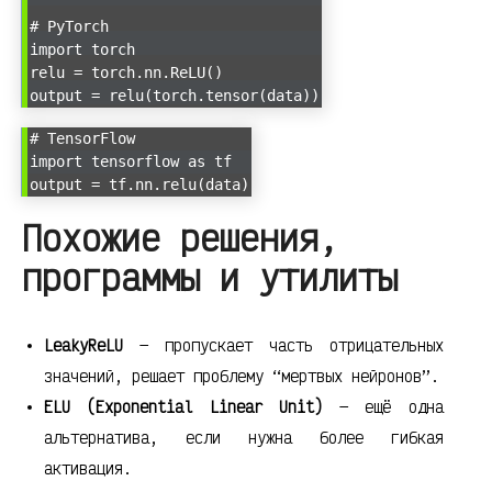
# PyTorch
import torch
relu = torch.nn.ReLU()
output = relu(torch.tensor(data))
# TensorFlow
import tensorflow as tf
output = tf.nn.relu(data)
Похожие решения,
программы и утилиты
LeakyReLU
— пропускает часть отрицательных
значений, решает проблему “мертвых нейронов”.
ELU (Exponential Linear Unit)
— ещё одна
альтернатива, если нужна более гибкая
активация.