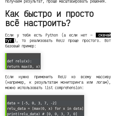
получаем результат, проще масштабировать решения.
Как быстро и просто
всё настроить?
Если у тебя есть Python (а если нет —
скачай
тут
), то реализовать ReLU проще простого. Вот
базовый пример:
def relu(x):
return max(0, x)
Если нужно применить ReLU ко всему массиву
(например, к результатам мониторинга или логам),
можно использовать list comprehension:
data = [-5, 0, 3, 7, -2]
relu_data = [max(0, x) for x in data]
print(relu_data) # [0, 0, 3, 7, 0]