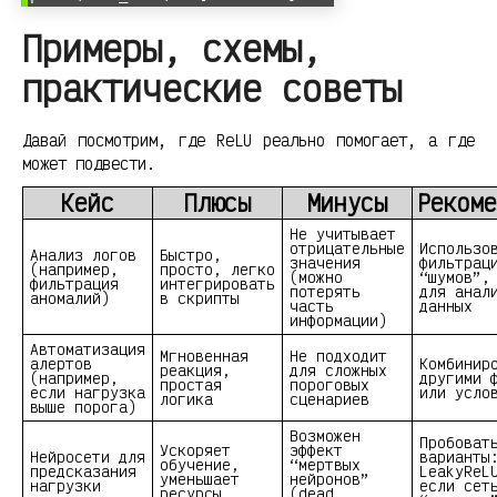
Примеры, схемы,
практические советы
Давай посмотрим, где ReLU реально помогает, а где
может подвести.
Кейс
Плюсы
Минусы
Рекоме
Не учитывает
отрицательные
Использо
Анализ логов
Быстро,
значения
фильтрац
(например,
просто, легко
(можно
“шумов”,
фильтрация
интегрировать
потерять
для анал
аномалий)
в скрипты
часть
данных
информации)
Автоматизация
Мгновенная
Не подходит
алертов
Комбинир
реакция,
для сложных
(например,
другими 
простая
пороговых
если нагрузка
или усло
логика
сценариев
выше порога)
Возможен
Пробоват
Ускоряет
эффект
Нейросети для
варианты
обучение,
“мертвых
предсказания
LeakyReL
уменьшает
нейронов”
нагрузки
если сет
ресурсы
(dead