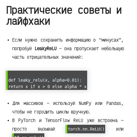
Практические советы и
лайфхаки
Если нужно сохранить информацию о “минусах”,
попробуй
LeakyReLU
— она пропускает небольшую
часть отрицательных значений:
def leaky_relu(x, alpha=0.01):
return x if x > 0 else alpha * x
Для массивов — используй NumPy или Pandas,
чтобы не городить циклы вручную.
В PyTorch и TensorFlow ReLU уже встроена —
просто вызывай
или
torch.nn.ReLU()