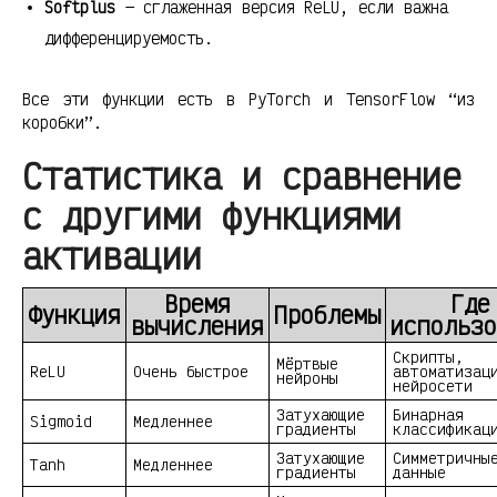
Softplus
— сглаженная версия ReLU, если важна
дифференцируемость.
Все эти функции есть в PyTorch и TensorFlow “из
коробки”.
Статистика и сравнение
с другими функциями
активации
Время
Где
Функция
Проблемы
вычисления
использо
Скрипты,
Мёртвые
ReLU
Очень быстрое
автоматизац
нейроны
нейросети
Затухающие
Бинарная
Sigmoid
Медленнее
градиенты
классификац
Затухающие
Симметричны
Tanh
Медленнее
градиенты
данные