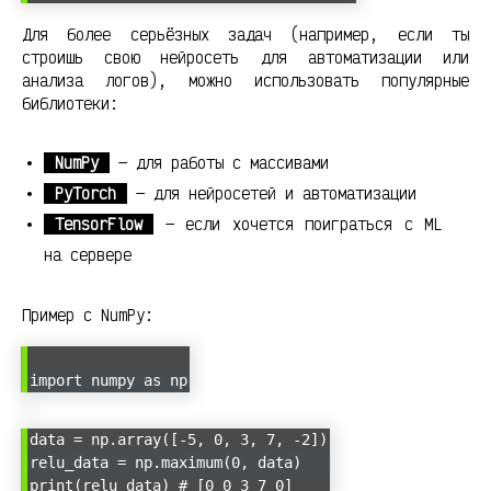
Для более серьёзных задач (например, если ты
строишь свою нейросеть для автоматизации или
анализа логов), можно использовать популярные
библиотеки:
NumPy
— для работы с массивами
PyTorch
— для нейросетей и автоматизации
TensorFlow
— если хочется поиграться с ML
на сервере
Пример с NumPy:
import numpy as np
data = np.array([-5, 0, 3, 7, -2])
relu_data = np.maximum(0, data)
print(relu_data) # [0 0 3 7 0]