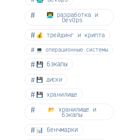
👨‍💻 разработка и
DevOps
💰 трейдинг и крипта
💻 операционные системы
💾 бэкапы
💾 диски
💾 хранилище
📂 хранилище и
бэкапы
📊 бенчмарки