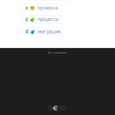
🧐 проверка
🧩 процессы
🧳 миграция
Мы принимаем