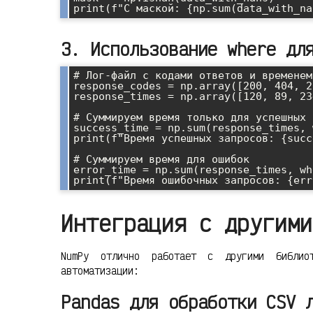
3. Использование where дл
# Лог-файл с кодами ответов и временем

response_codes = np.array([200, 404, 2
response_times = np.array([120, 89, 23
# Суммируем время только для успешных 
success_time = np.sum(response_times, 
print(f"Время успешных запросов: {succ
# Суммируем время для ошибок

error_time = np.sum(response_times, wh
Интеграция с другими
NumPy отлично работает с другими библио
автоматизации:
Pandas для обработки CSV 