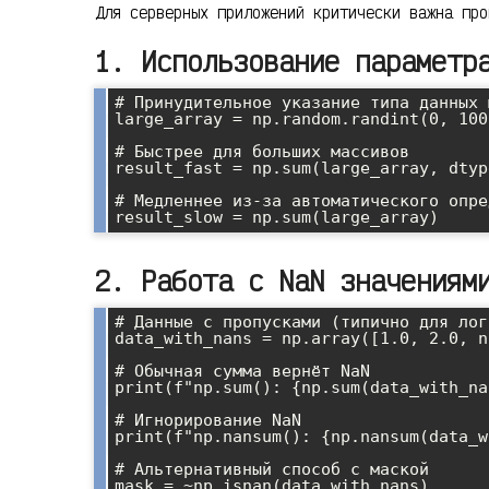
Для серверных приложений критически важна про
1. Использование параметр
# Принудительное указание типа данных 
large_array = np.random.randint(0, 100
# Быстрее для больших массивов

result_fast = np.sum(large_array, dtyp
# Медленнее из-за автоматического опре
2. Работа с NaN значениям
# Данные с пропусками (типично для лого
data_with_nans = np.array([1.0, 2.0, n
# Обычная сумма вернёт NaN

print(f"np.sum(): {np.sum(data_with_na
# Игнорирование NaN

print(f"np.nansum(): {np.nansum(data_w
# Альтернативный способ с маской

mask = ~np.isnan(data_with_nans)
