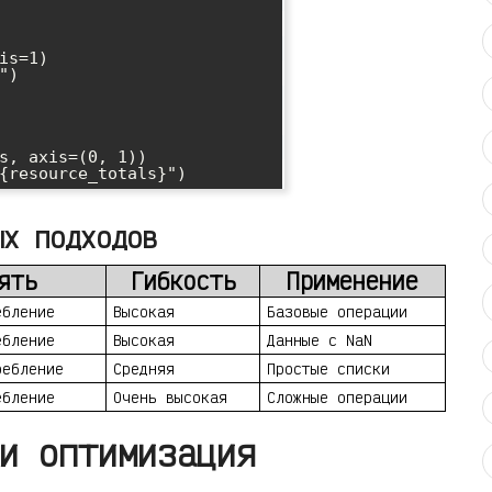
is=1)

)

s, axis=(0, 1))

ых подходов
ять
Гибкость
Применение
ебление
Высокая
Базовые операции
ебление
Высокая
Данные с NaN
ребление
Средняя
Простые списки
ебление
Очень высокая
Сложные операции
и оптимизация