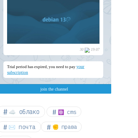
☁︎ облако
⚛ cms
✉️ почта
✊ права