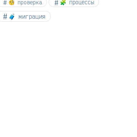
🧐 проверка
🧩 процессы
🧳 миграция