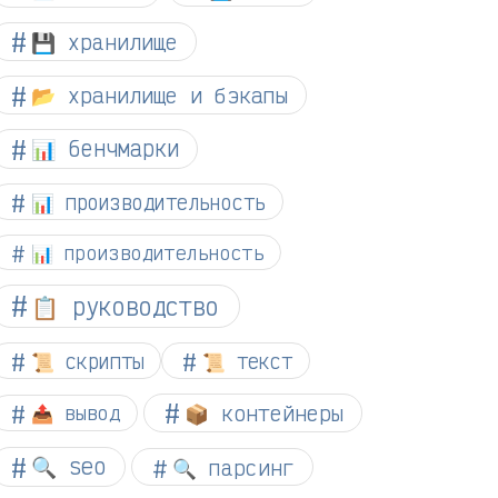
💾 хранилище
📂 хранилище и бэкапы
📊 бенчмарки
📊 производительность
📊 производительность
📋 руководство
📜 скрипты
📜 текст
📦 контейнеры
📤 вывод
🔍 seo
🔍 парсинг