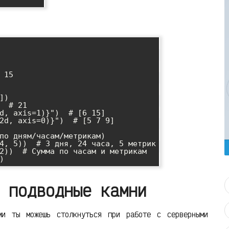
15

)

  # 21

d, axis=1)}")  # [6 15]

2d, axis=0)}")  # [5 7 9]

по дням/часам/метрикам)

4, 5))  # 3 дня, 24 часа, 5 метрик

2))  # Сумма по часам и метрикам

 подводные камни
ми ты можешь столкнуться при работе с серверными