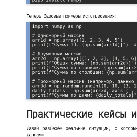
Теперь базовые примеры использования:
import numpy as np

# Одномерный массив

arr1d = np.array([1, 2, 3, 4, 5])

print(f"Сумма 1D: {np.sum(arr1d)}")  # 
# Двумерный массив

arr2d = np.array([[1, 2, 3], [4, 5, 6]]
print(f"Общая сумма: {np.sum(arr2d)}")
print(f"Сумма по строкам: {np.sum(arr2
print(f"Сумма по столбцам: {np.sum(arr
# Трёхмерный массив (например, данные 
arr3d = np.random.randint(0, 10, (3, 2
daily_totals = np.sum(arr3d, axis=(1, 
Практические кейсы и
Давай разберём реальные ситуации, с которы
данными: