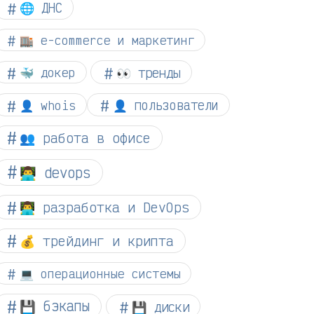
🌐 ДНС
🏬 e-commerce и маркетинг
👀 тренды
🐳 докер
👤 whois
👤 пользователи
👥 работа в офисе
👨‍💻 devops
👨‍💻 разработка и DevOps
💰 трейдинг и крипта
💻 операционные системы
💾 бэкапы
💾 диски