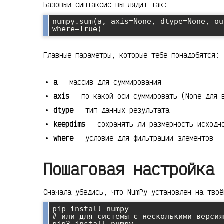
Базовый синтаксис выглядит так:
numpy.sum(a, axis=None, dtype=None, ou
Главные параметры, которые тебе понадобятся:
a
— массив для суммирования
axis
— по какой оси суммировать (None для 
dtype
— тип данных результата
keepdims
— сохранять ли размерность исходн
where
— условие для фильтрации элементов
Пошаговая настройка 
Сначала убедись, что NumPy установлен на твоё
pip install numpy

# или для системы с несколькими версия