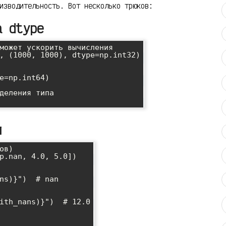
изводительность. Вот несколько трюков:
а dtype
может ускорить вычисления

, (1000, 1000), dtype=np.int32)

e=np.int64)

деления типа

и
в)

p.nan, 4.0, 5.0])

ns)}")  # nan

ith_nans)}")  # 12.0
