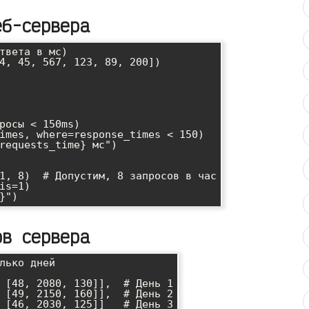
еб-сервера
твета в мс)

4, 45, 567, 123, 89, 200])

росы < 150ms)

imes, where=response_times < 150)

requests_time} мс")

1, 8)  # Допустим, 8 запросов в час

is=1)

ов сервера
лько дней
