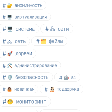
🔐 анонимность
🖥️ виртуализация
🖥️ система
🖧 сети
🗂️ файлы
🖧 сеть
🚀 дорвеи
🛠️ администрирование
🛡️ безопасность
🤖 ai
🤷🏽 новичкам
🧏🏻 поддержка
🧐 мониторинг