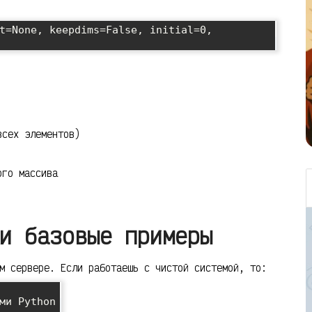
t=None, keepdims=False, initial=0, 
всех элементов)
ого массива
и базовые примеры
м сервере. Если работаешь с чистой системой, то:
ми Python
