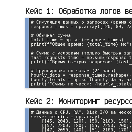
Кейс 1: Обработка логов в
# Симуляция данных о запросах (время о
response_times = np.array([120, 89, 23
# Обычная сумма

total_time = np.sum(response_times)

print(f"Общее время: {total_time} мс")

# Сумма с условием (только быстрые зап
fast_requests_time = np.sum(response_t
print(f"Время быстрых запросов: {fast_
# Группировка по часам (24 часа)

hourly_data = response_times.reshape(-
hourly_totals = np.sum(hourly_data, ax
Кейс 2: Мониторинг ресурс
# Данные о CPU, RAM, Disk I/O за неско
server_metrics = np.array([

    [[45, 2048, 120], [50, 2100, 150], [48, 2080, 130]],  # День 1

    [[52, 2200, 180], [55, 2250, 200], [49, 2150, 160]],  # День 2

    [[47, 2050, 140], [51, 2180, 170], [46, 2030, 125]]   # День 3
