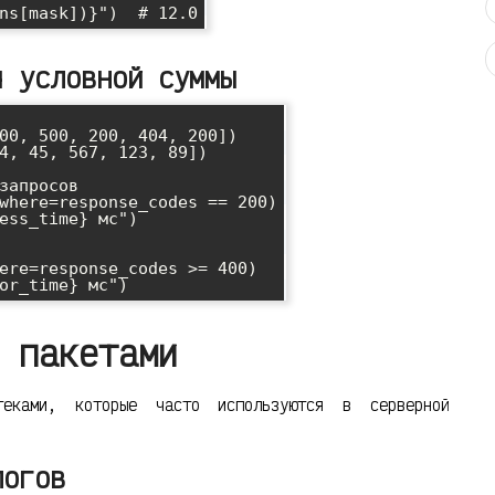
я условной суммы
00, 500, 200, 404, 200])

4, 45, 567, 123, 89])

запросов

where=response_codes == 200)

ess_time} мс")

ere=response_codes >= 400)

 пакетами
теками, которые часто используются в серверной
логов