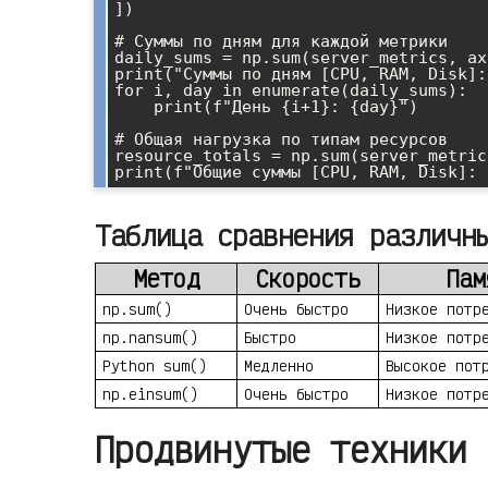
])

# Суммы по дням для каждой метрики

daily_sums = np.sum(server_metrics, ax
print("Суммы по дням [CPU, RAM, Disk]:"
for i, day in enumerate(daily_sums):

    print(f"День {i+1}: {day}")

# Общая нагрузка по типам ресурсов

resource_totals = np.sum(server_metric
Таблица сравнения различн
Метод
Скорость
Пам
np.sum()
Очень быстро
Низкое потр
np.nansum()
Быстро
Низкое потр
Python sum()
Медленно
Высокое пот
np.einsum()
Очень быстро
Низкое потр
Продвинутые техники 