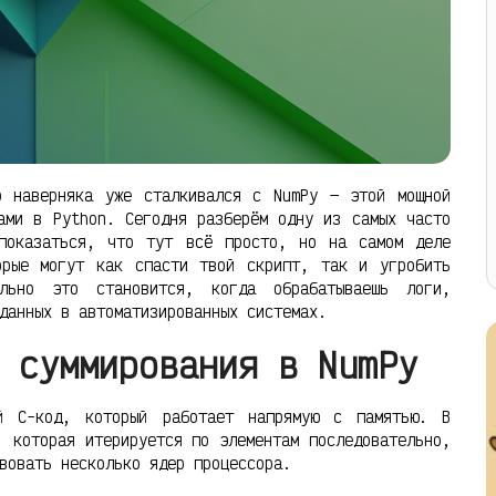
о наверняка уже сталкивался с NumPy — этой мощной
ами в Python. Сегодня разберём одну из самых часто
 показаться, что тут всё просто, но на самом деле
орые могут как спасти твой скрипт, так и угробить
ально это становится, когда обрабатываешь логи,
данных в автоматизированных системах.
 суммирования в NumPy
ый C-код, который работает напрямую с памятью. В
, которая итерируется по элементам последовательно,
вовать несколько ядер процессора.