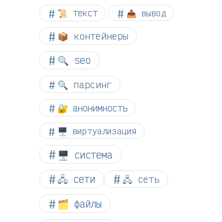
📜 текст
📤 вывод
📦 контейнеры
🔍 seo
🔍 парсинг
🔐 анонимность
🖥️ виртуализация
🖥️ система
🖧 сети
🖧 сеть
🗂️ файлы