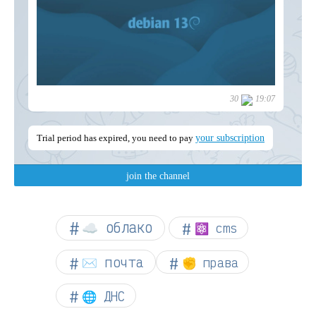
☁︎ облако
⚛ cms
✉️ почта
✊ права
🌐 ДНС