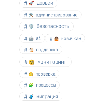
🚀 дорвеи
🛠️ администрирование
🛡️ безопасность
🤖 ai
🤷🏽 новичкам
🧏🏻 поддержка
🧐 мониторинг
🧐 проверка
🧩 процессы
🧳 миграция