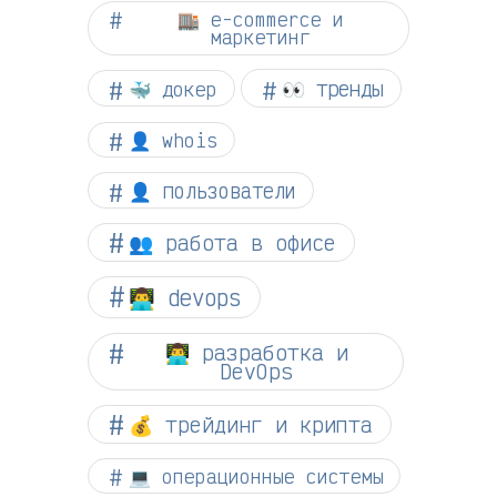
🏬 e-commerce и
маркетинг
👀 тренды
🐳 докер
👤 whois
👤 пользователи
👥 работа в офисе
👨‍💻 devops
👨‍💻 разработка и
DevOps
💰 трейдинг и крипта
💻 операционные системы