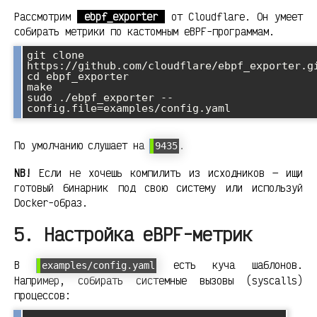
Рассмотрим
ebpf_exporter
от Cloudflare. Он умеет
собирать метрики по кастомным eBPF-программам.
git clone 
https://github.com/cloudflare/ebpf_exporter.gi
cd ebpf_exporter

make

sudo ./ebpf_exporter --
По умолчанию слушает на
.
9435
NB!
Если не хочешь компилить из исходников — ищи
готовый бинарник под свою систему или используй
Docker-образ.
5. Настройка eBPF-метрик
В
есть куча шаблонов.
examples/config.yaml
Например, собирать системные вызовы (syscalls)
процессов: