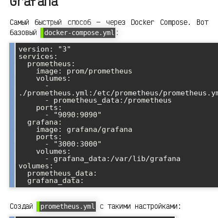
Grafana
Самый быстрый способ — через Docker Compose. Вот
базовый
:
docker-compose.yml
version: "3"

services:

  prometheus:

    image: prom/prometheus

    volumes:

      - 
./prometheus.yml:/etc/prometheus/prometheus.ym
      - prometheus_data:/prometheus

    ports:

      - "9090:9090"

  grafana:

    image: grafana/grafana

    ports:

      - "3000:3000"

    volumes:

      - grafana_data:/var/lib/grafana

volumes:

  prometheus_data:

Создай
с такими настройками:
prometheus.yml