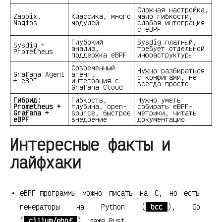
Сложная настройка,
Zabbix,
Классика, много
мало гибкости,
Nagios
модулей
слабая интеграция
с eBPF
Глубокий
Sysdig платный,
Sysdig +
анализ,
требует отдельной
Prometheus
поддержка eBPF
инфраструктуры
Современный
Нужно разбираться
Grafana Agent
агент,
с конфигами, не
+ eBPF
интеграция с
всегда просто
Grafana Cloud
Гибрид:
Гибкость,
Нужно уметь
Prometheus +
глубина, open-
собирать eBPF-
Grafana +
source, быстрое
метрики, читать
eBPF
внедрение
документацию
Интересные факты и
лайфхаки
eBPF-программы можно писать на C, но есть
генераторы на Python (
bcc
), Go
(
cilium/ebpf
), даже Rust.