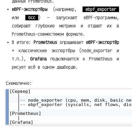
данных Prometheus.
eBPF-экспортёры
(например,
ebpf_exporter
или
bcc
) — запускают eBPF-программы,
собирают глубокие метрики и отдают их в
Prometheus-совместимом формате.
В итоге:
Prometheus
опрашивает
eBPF-экспортёр
+ классические экспортёры (node_exporter и
т.п.),
Grafana
подключается к Prometheus и
рисует всё в одном дашборде.
Схематично:
[Сервер]

   |

   |-- node_exporter (cpu, mem, disk, basic net
   |-- ebpf_exporter (syscalls, net flows, dis
   |

[Prometheus]

   |
