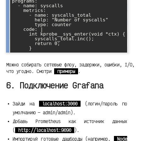
programs:

  - name: syscalls

    metrics:

      - name: syscalls_total

        help: "Number of syscalls"

        type: counter

    code: |

      int kprobe__sys_enter(void *ctx) {

        syscalls_total.inc();

        return 0;

Можно собирать сетевые флоу, задержки, ошибки, I/O,
что угодно. Смотри
примеры
.
6. Подключение Grafana
Зайди на
localhost:3000
(логин/пароль по
умолчанию — admin/admin).
Добавь Prometheus как источник данных
(
http://localhost:9090
).
Импортируй готовые дашборды (например,
Node