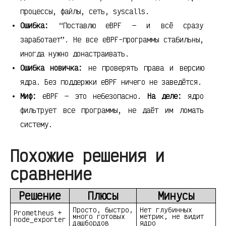
процессы, файлы, сеть, syscalls.
Ошибка:
“Поставлю eBPF — и всё сразу
заработает”. Не все eBPF-программы стабильны,
иногда нужно донастраивать.
Ошибка новичка:
не проверять права и версию
ядра. Без поддержки eBPF ничего не заведётся.
Миф:
eBPF — это небезопасно.
На деле:
ядро
фильтрует все программы, не даёт им ломать
систему.
Похожие решения и
сравнение
Решение
Плюсы
Минусы
Просто, быстро,
Нет глубинных
Prometheus +
много готовых
метрик, не видит
node_exporter
дашбордов
ядро