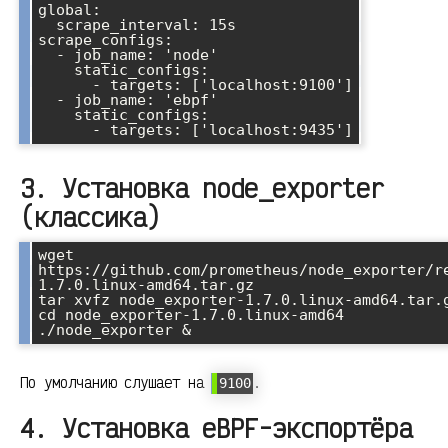
global:

  scrape_interval: 15s

scrape_configs:

  - job_name: 'node'

    static_configs:

      - targets: ['localhost:9100']

  - job_name: 'ebpf'

    static_configs:

3. Установка node_exporter
(классика)
wget 
https://github.com/prometheus/node_exporter/r
1.7.0.linux-amd64.tar.gz

tar xvfz node_exporter-1.7.0.linux-amd64.tar.g
cd node_exporter-1.7.0.linux-amd64

По умолчанию слушает на
.
9100
4. Установка eBPF-экспортёра