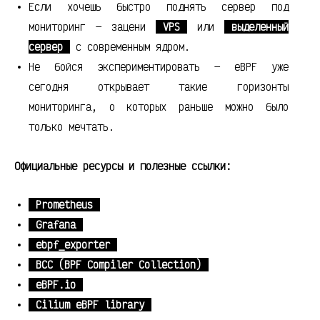
Если хочешь быстро поднять сервер под
мониторинг — зацени
VPS
или
выделенный
сервер
с современным ядром.
Не бойся экспериментировать — eBPF уже
сегодня открывает такие горизонты
мониторинга, о которых раньше можно было
только мечтать.
Официальные ресурсы и полезные ссылки:
Prometheus
Grafana
ebpf_exporter
BCC (BPF Compiler Collection)
eBPF.io
Cilium eBPF library