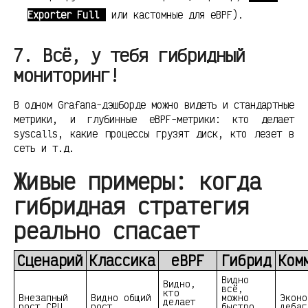
Exporter Full
или кастомные для eBPF).
7. Всё, у тебя гибридный
мониторинг!
В одном Grafana-дэшборде можно видеть и стандартные
метрики, и глубинные eBPF-метрики: кто делает
syscalls, какие процессы грузят диск, кто лезет в
сеть и т.д.
Живые примеры: когда
гибридная стратегия
реально спасает
Сценарий
Классика
eBPF
Гибрид
Ком
Видно
Видно,
всё,
кто
Внезапный
Видно общий
можно
Эконо
делает
рост CPU
рост
быстро
дебаг