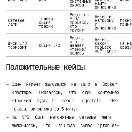
системные
найти
вызовы
виновника
Видно по
Видно и
Только
PID/
Сетевые
нагрузку,
Можно
общий
процессу,
лаги
и
приня
трафик
кто
виновника
грузит
Видно,
Видно,
кто
Диск I/O
какой
Не на
Общий I/O
делает
тормозит
процесс
сразу
чтение/
жрёт диск
запись
Положительные кейсы
Один клиент жаловался на лаги в Docker-
кластере. Оказалось, что один контейнер
flood-ил syscalls через logrotate. eBPF
показал виновника за 5 минут.
На VPS были непонятные сетевые лаги —
выяснилось, что fail2ban сыпал iptables-