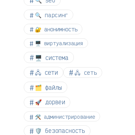
🔍 seo
🔍 парсинг
🔐 анонимность
🖥️ виртуализация
🖥️ система
🖧 сети
🖧 сеть
🗂️ файлы
🚀 дорвеи
🛠️ администрирование
🛡️ безопасность