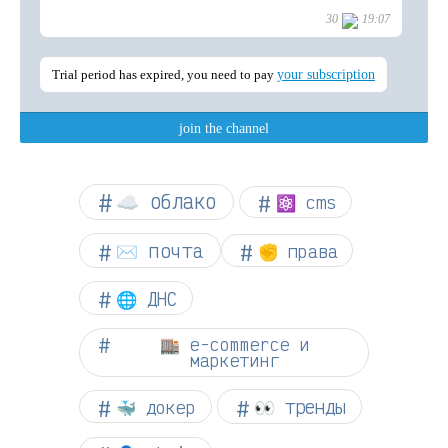
☁︎ облако
⚛ cms
✉️ почта
✊ права
🌐 ДНС
🏬 e-commerce и
маркетинг
👀 тренды
🐳 докер