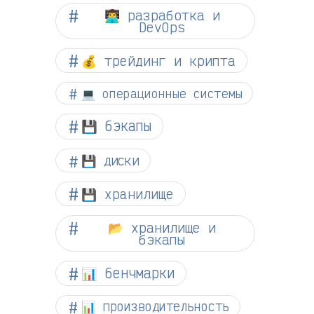
👨‍💻 разработка и
DevOps
💰 трейдинг и крипта
💻 операционные системы
💾 бэкапы
💾 диски
💾 хранилище
📂 хранилище и
бэкапы
📊 бенчмарки
📊 производительность