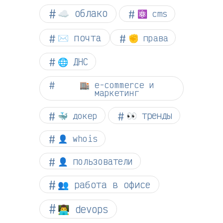
☁︎ облако
⚛ cms
✉️ почта
✊ права
🌐 ДНС
🏬 e-commerce и
маркетинг
👀 тренды
🐳 докер
👤 whois
👤 пользователи
👥 работа в офисе
👨‍💻 devops