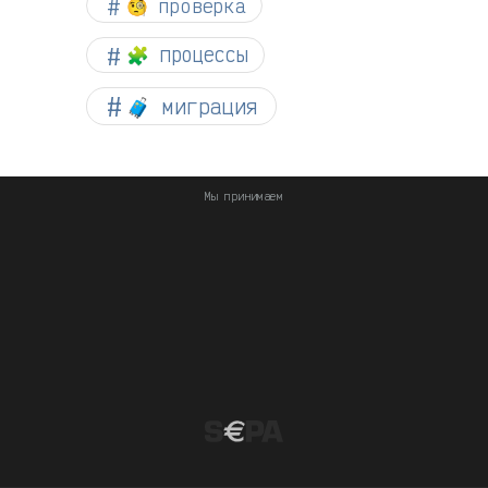
🧐 проверка
🧩 процессы
🧳 миграция
Мы принимаем