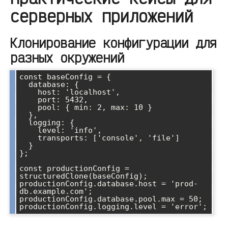
серверных приложений
Клонирование конфигурации для
разных окружений
const baseConfig = {

  database: {

    host: 'localhost',

    port: 5432,

    pool: { min: 2, max: 10 }

  },

  logging: {

    level: 'info',

    transports: ['console', 'file']

  }

};

const productionConfig = 
structuredClone(baseConfig);

productionConfig.database.host = 'prod-
db.example.com';

productionConfig.database.pool.max = 50;
