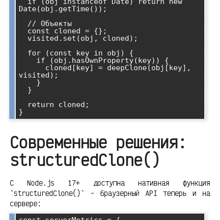
  if (obj instanceof Date) return new 
Date(obj.getTime());

  // Объекты

  const cloned = {};

  visited.set(obj, cloned);

  for (const key in obj) {

    if (obj.hasOwnProperty(key)) {

      cloned[key] = deepClone(obj[key], 
visited);

    }

  }

  return cloned;

Современные решения:
structuredClone()
С Node.js 17+ доступна нативная функция
`structuredClone()` - браузерный API теперь и на
сервере: