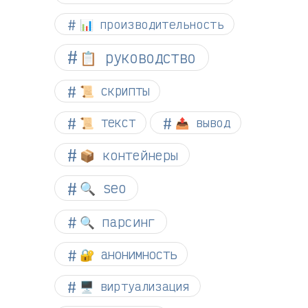
📊 производительность
📋 руководство
📜 скрипты
📜 текст
📤 вывод
📦 контейнеры
🔍 seo
🔍 парсинг
🔐 анонимность
🖥️ виртуализация