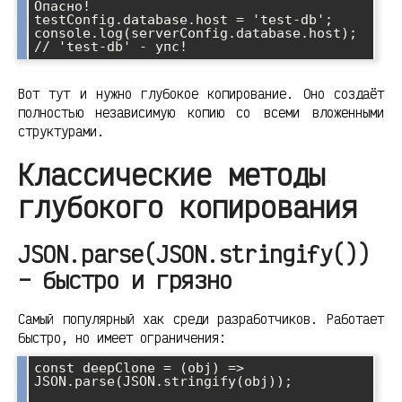
Опасно!

testConfig.database.host = 'test-db';

console.log(serverConfig.database.host); 
Вот тут и нужно глубокое копирование. Оно создаёт
полностью независимую копию со всеми вложенными
структурами.
Классические методы
глубокого копирования
JSON.parse(JSON.stringify())
– быстро и грязно
Самый популярный хак среди разработчиков. Работает
быстро, но имеет ограничения:
const deepClone = (obj) => 
JSON.parse(JSON.stringify(obj));
