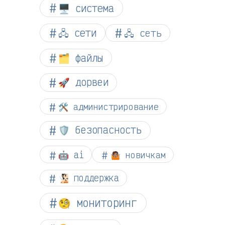
🖥️ система
🖧 сети
🖧 сеть
🗂️ файлы
🚀 дорвеи
🛠️ администрирование
🛡️ безопасность
🤖 ai
🤷🏽 новичкам
🧏🏻 поддержка
🧐 мониторинг