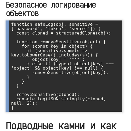
Безопасное логирование
объектов
function safeLog(obj, sensitive = 
['password', 'token', 'secret']) {

  const cloned = structuredClone(obj);

  function removeSensitive(object) {

    for (const key in object) {

      if (sensitive.some(s => 
key.toLowerCase().includes(s))) {

        object[key] = '***';

      } else if (typeof object[key] === 
'object' && object[key] !== null) {

        removeSensitive(object[key]);

      }

    }

  }

  removeSensitive(cloned);

  console.log(JSON.stringify(cloned, 
null, 2));

Подводные камни и как