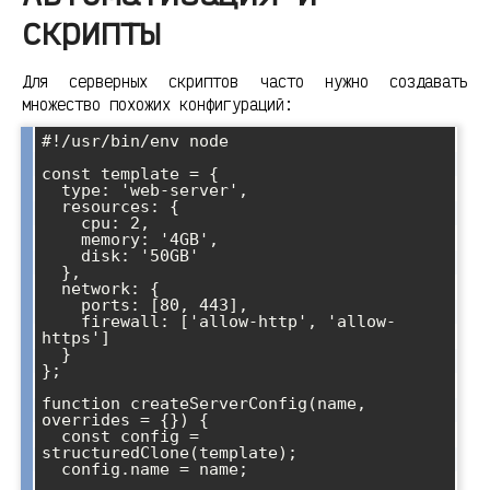
скрипты
Для серверных скриптов часто нужно создавать
множество похожих конфигураций:
#!/usr/bin/env node

const template = {

  type: 'web-server',

  resources: {

    cpu: 2,

    memory: '4GB',

    disk: '50GB'

  },

  network: {

    ports: [80, 443],

    firewall: ['allow-http', 'allow-
https']

  }

};

function createServerConfig(name, 
overrides = {}) {

  const config = 
structuredClone(template);

  config.name = name;
