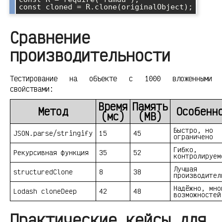
Сравнение
производительности
Тестирование на объекте с 1000 вложенными
свойствами:
Время
Память
Метод
Особенн
(мс)
(MB)
Быстро, но
JSON.parse/stringify
15
45
ограничено
Гибко,
Рекурсивная функция
35
52
контролируем
Лучшая
structuredClone
8
38
производител
Надёжно, мно
Lodash cloneDeep
42
48
возможностей
Практические кейсы для