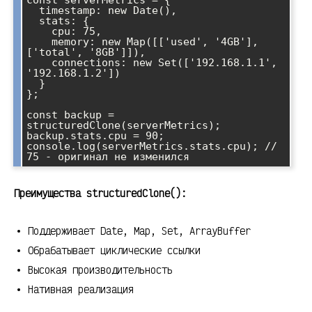
const serverMetrics = {

  timestamp: new Date(),

  stats: {

    cpu: 75,

    memory: new Map([['used', '4GB'], 
['total', '8GB']]),

    connections: new Set(['192.168.1.1', 
'192.168.1.2'])

  }

};

const backup = 
structuredClone(serverMetrics);

backup.stats.cpu = 90;

console.log(serverMetrics.stats.cpu); // 
Преимущества structuredClone():
Поддерживает Date, Map, Set, ArrayBuffer
Обрабатывает циклические ссылки
Высокая производительность
Нативная реализация