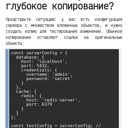
глубокое копирование?
Представьте ситуацию: у вас есть конфигурация
сервера с множеством вложенных объектов, и нужно
создать копию для тестирования изменений. Обычное
копирование оставляет ссылки на оригинальные
объекты:
const serverConfig = {

  database: {

    host: 'localhost',

    port: 5432,

    credentials: {

      username: 'admin',

      password: 'secret'

    }

  },

  cache: {

    redis: {

      host: 'redis-server',

      port: 6379

    }

  }

};

const testConfig = serverConfig; // 