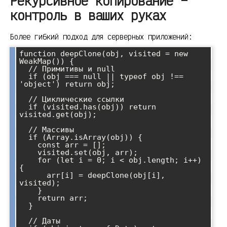
Рекурсивное копирование –
контроль в ваших руках
Более гибкий подход для серверных приложений:
function deepClone(obj, visited = new 
WeakMap()) {

  // Примитивы и null

  if (obj === null || typeof obj !== 
'object') return obj;

  // Циклические ссылки

  if (visited.has(obj)) return 
visited.get(obj);

  // Массивы

  if (Array.isArray(obj)) {

    const arr = [];

    visited.set(obj, arr);

    for (let i = 0; i < obj.length; i++) 
{

      arr[i] = deepClone(obj[i], 
visited);

    }

    return arr;

  }

  // Даты
