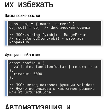
их избежать
Циклические ссылки:
const obj = { name: 'server' };

obj.self = obj; // Циклическая ссылка

// JSON.stringify(obj) - RangeError!

// structuredClone(obj) - работает 
Функции в объектах:
const config = {

  validate: function(data) { return true; 
},

  timeout: 5000

};

// JSON метод потеряет функцию validate

// Нужно использовать кастомное решение 
Автоматизация и