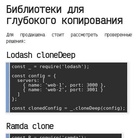
Библиотеки для
глубокого копирования
Для продакшена стоит рассмотреть проверенные
решения:
Lodash cloneDeep
const _ = require('lodash');

const config = {

  servers: [

    { name: 'web-1', port: 3000 },

    { name: 'web-2', port: 3001 }

  ]

};

Ramda clone
const R = require('ramda');
