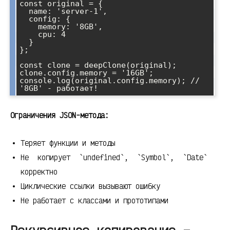
const original = {

  name: 'server-1',

  config: {

    memory: '8GB',

    cpu: 4

  }

};

const clone = deepClone(original);

clone.config.memory = '16GB';

console.log(original.config.memory); // 
Ограничения JSON-метода:
Теряет функции и методы
Не копирует `undefined`, `Symbol`, `Date`
корректно
Циклические ссылки вызывают ошибку
Не работает с классами и прототипами