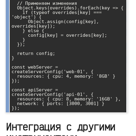
  // Применяем изменения

  Object.keys(overrides).forEach(key => {

    if (typeof overrides[key] === 
'object') {

      Object.assign(config[key], 
overrides[key]);

    } else {

      config[key] = overrides[key];

    }

  });

  return config;

}

const webServer = 
createServerConfig('web-01', {

  resources: { cpu: 4, memory: '8GB' }

});

const apiServer = 
createServerConfig('api-01', {

  resources: { cpu: 8, memory: '16GB' },

  network: { ports: [3000, 3001] }

Интеграция с другими