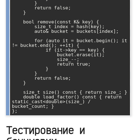
        }

        return false;

    }

    bool remove(const K& key) {

        size_t index = hash(key);

        auto& bucket = buckets[index];

        for (auto it = bucket.begin(); it 
!= bucket.end(); ++it) {

            if (it->key == key) {

                bucket.erase(it);

                size_--;

                return true;

            }

        }

        return false;

    }

    size_t size() const { return size_; }

    double load_factor() const { return 
static_cast<double>(size_) / 
bucket_count; }

Тестирование и