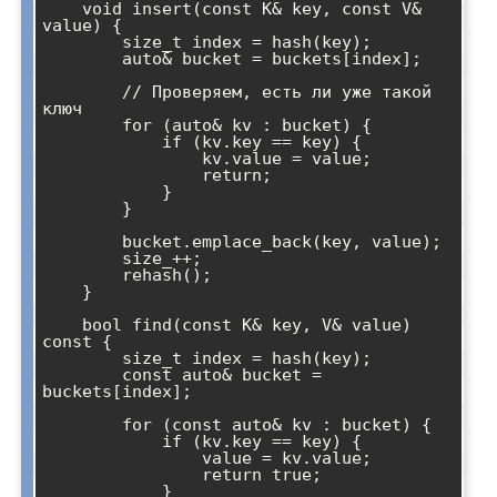
    void insert(const K& key, const V& 
value) {

        size_t index = hash(key);

        auto& bucket = buckets[index];

        // Проверяем, есть ли уже такой 
ключ

        for (auto& kv : bucket) {

            if (kv.key == key) {

                kv.value = value;

                return;

            }

        }

        bucket.emplace_back(key, value);

        size_++;

        rehash();

    }

    bool find(const K& key, V& value) 
const {

        size_t index = hash(key);

        const auto& bucket = 
buckets[index];

        for (const auto& kv : bucket) {

            if (kv.key == key) {

                value = kv.value;

                return true;

            }
