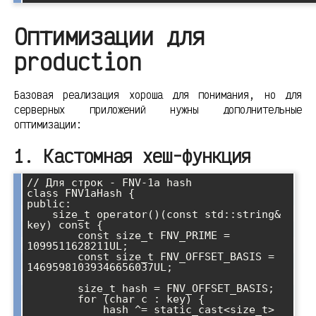
Оптимизации для
production
Базовая реализация хороша для понимания, но для
серверных приложений нужны дополнительные
оптимизации:
1. Кастомная хеш-функция
// Для строк - FNV-1a hash

class FNV1aHash {

public:

    size_t operator()(const std::string& 
key) const {

        const size_t FNV_PRIME = 
1099511628211UL;

        const size_t FNV_OFFSET_BASIS = 
14695981039346656037UL;

        size_t hash = FNV_OFFSET_BASIS;

        for (char c : key) {

            hash ^= static_cast<size_t>