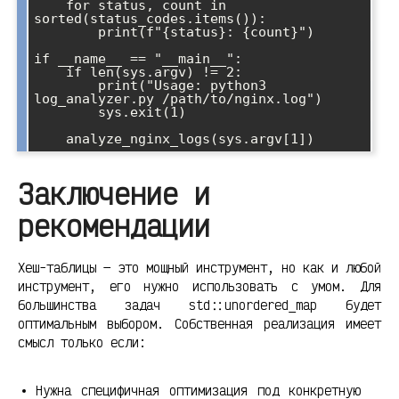
    for status, count in 
sorted(status_codes.items()):

        print(f"{status}: {count}")

if __name__ == "__main__":

    if len(sys.argv) != 2:

        print("Usage: python3 
log_analyzer.py /path/to/nginx.log")

        sys.exit(1)

Заключение и
рекомендации
Хеш-таблицы — это мощный инструмент, но как и любой
инструмент, его нужно использовать с умом. Для
большинства задач std::unordered_map будет
оптимальным выбором. Собственная реализация имеет
смысл только если:
Нужна специфичная оптимизация под конкретную