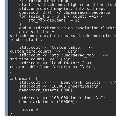
    // std::unordered_map

    start = std::chrono::high_resolution_clock::now();

    std::unordered_map<int, int> std_map;

    gen.seed(rd()); // Сбрасываем генератор

    for (size_t i = 0; i < count; ++i) {

        std_map[dis(gen)] = i;

    }

    end = std::chrono::high_resolution_clock::now();

    auto std_time = 
std::chrono::duration_cast<std::chrono::micro
(end - start);

    std::cout << "Custom table: " << 
custom_time.count() << " μs\n";

    std::cout << "std::unordered_map: " << 
std_time.count() << " μs\n";

    std::cout << "Load factor: " << 
custom_table.load_factor() << "\n\n";

}

int main() {

    std::cout << "=== Benchmark Results ===\n";

    std::cout << "10,000 insertions:\n";

    benchmark_insert(10000);

    std::cout << "100,000 insertions:\n";

    benchmark_insert(100000);

    return 0;
