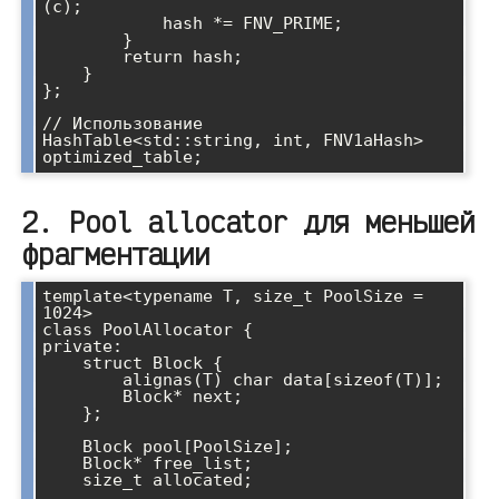
(c);

            hash *= FNV_PRIME;

        }

        return hash;

    }

};

// Использование

HashTable<std::string, int, FNV1aHash> 
2. Pool allocator для меньшей
фрагментации
template<typename T, size_t PoolSize = 
1024>

class PoolAllocator {

private:

    struct Block {

        alignas(T) char data[sizeof(T)];

        Block* next;

    };

    Block pool[PoolSize];

    Block* free_list;

    size_t allocated;
