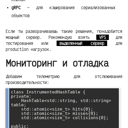
gRPC
— для кэширования сериализованных
объектов
Если ты разворачиваешь такие решения, понадобится
мощный сервер. Рекомендую взять
VPS
для
тестирования или
выделенный сервер
для
production нагрузок.
Мониторинг и отладка
Добавим телеметрию для отслеживания
производительности:
class InstrumentedHashTable {

private:

    HashTable<std::string, std::string> 
table;

    std::atomic<size_t> hits{0};

    std::atomic<size_t> misses{0};

    std::atomic<size_t> collisions{0};

public:
