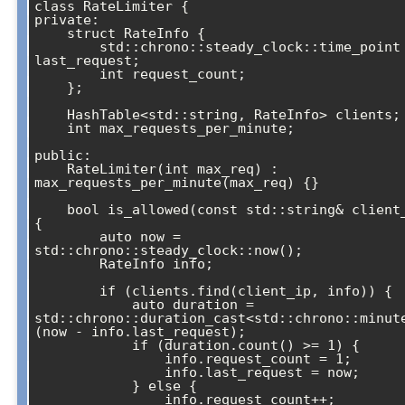
class RateLimiter {

private:

    struct RateInfo {

        std::chrono::steady_clock::time_point 
last_request;

        int request_count;

    };

    HashTable<std::string, RateInfo> clients;

    int max_requests_per_minute;

public:

    RateLimiter(int max_req) : 
max_requests_per_minute(max_req) {}

    bool is_allowed(const std::string& client_ip) 
{

        auto now = 
std::chrono::steady_clock::now();

        RateInfo info;

        if (clients.find(client_ip, info)) {

            auto duration = 
std::chrono::duration_cast<std::chrono::minut
(now - info.last_request);

            if (duration.count() >= 1) {

                info.request_count = 1;

                info.last_request = now;

            } else {

                info.request_count++;
