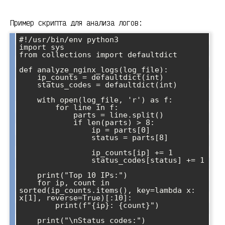
Пример скрипта для анализа логов:
#!/usr/bin/env python3

import sys

from collections import defaultdict

def analyze_nginx_logs(log_file):

    ip_counts = defaultdict(int)

    status_codes = defaultdict(int)

    with open(log_file, 'r') as f:

        for line in f:

            parts = line.split()

            if len(parts) > 8:

                ip = parts[0]

                status = parts[8]

                ip_counts[ip] += 1

                status_codes[status] += 1

    print("Top 10 IPs:")

    for ip, count in 
sorted(ip_counts.items(), key=lambda x: 
x[1], reverse=True)[:10]:

        print(f"{ip}: {count}")

    print("\nStatus codes:")
