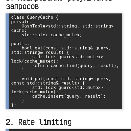
запросов
class QueryCache {

private:

    HashTable<std::string, std::string> 
cache;

    std::mutex cache_mutex;

public:

    bool get(const std::string& query, 
std::string& result) {

        std::lock_guard<std::mutex> 
lock(cache_mutex);

        return cache.find(query, result);

    }

    void put(const std::string& query, 
const std::string& result) {

        std::lock_guard<std::mutex> 
lock(cache_mutex);

        cache.insert(query, result);

    }

2. Rate limiting