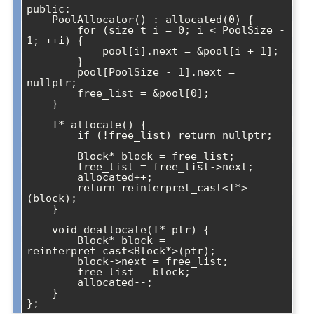
public:

    PoolAllocator() : allocated(0) {

        for (size_t i = 0; i < PoolSize - 
1; ++i) {

            pool[i].next = &pool[i + 1];

        }

        pool[PoolSize - 1].next = 
nullptr;

        free_list = &pool[0];

    }

    T* allocate() {

        if (!free_list) return nullptr;

        Block* block = free_list;

        free_list = free_list->next;

        allocated++;

        return reinterpret_cast<T*>
(block);

    }

    void deallocate(T* ptr) {

        Block* block = 
reinterpret_cast<Block*>(ptr);

        block->next = free_list;

        free_list = block;

        allocated--;

    }
