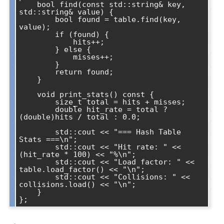
    bool find(const std::string& key, 
std::string& value) {

        bool found = table.find(key, 
value);

        if (found) {

            hits++;

        } else {

            misses++;

        }

        return found;

    }

    void print_stats() const {

        size_t total = hits + misses;

        double hit_rate = total ? 
(double)hits / total : 0.0;

        std::cout << "=== Hash Table 
Stats ===\n";

        std::cout << "Hit rate: " << 
(hit_rate * 100) << "%\n";

        std::cout << "Load factor: " << 
table.load_factor() << "\n";

        std::cout << "Collisions: " << 
collisions.load() << "\n";

    }
