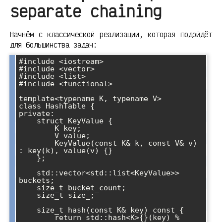
separate chaining
Начнём с классической реализации, которая подойдёт
для большинства задач:
#include <iostream>

#include <vector>

#include <list>

#include <functional>

template<typename K, typename V>

class HashTable {

private:

    struct KeyValue {

        K key;

        V value;

        KeyValue(const K& k, const V& v) 
: key(k), value(v) {}

    };

    std::vector<std::list<KeyValue>> 
buckets;

    size_t bucket_count;

    size_t size_;

    size_t hash(const K& key) const {

        return std::hash<K>{}(key) % 