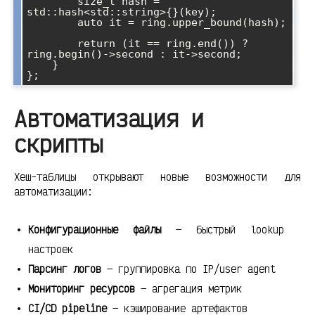
        size_t hash = 
std::hash<std::string>{}(key);

        auto it = ring.upper_bound(hash);

        return (it == ring.end()) ? 
ring.begin()->second : it->second;

    }

Автоматизация и
скрипты
Хеш-таблицы открывают новые возможности для
автоматизации:
Конфигурационные файлы
— быстрый lookup
настроек
Парсинг логов
— группировка по IP/user agent
Мониторинг ресурсов
— агрегация метрик
CI/CD pipeline
— кэширование артефактов