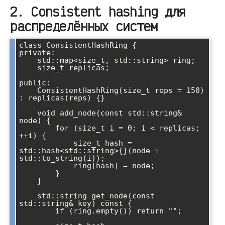
2. Consistent hashing для
распределённых систем
class ConsistentHashRing {

private:

    std::map<size_t, std::string> ring;

    size_t replicas;

public:

    ConsistentHashRing(size_t reps = 150) 
: replicas(reps) {}

    void add_node(const std::string& 
node) {

        for (size_t i = 0; i < replicas; 
++i) {

            size_t hash = 
std::hash<std::string>{}(node + 
std::to_string(i));

            ring[hash] = node;

        }

    }

    std::string get_node(const 
std::string& key) const {

        if (ring.empty()) return "";
