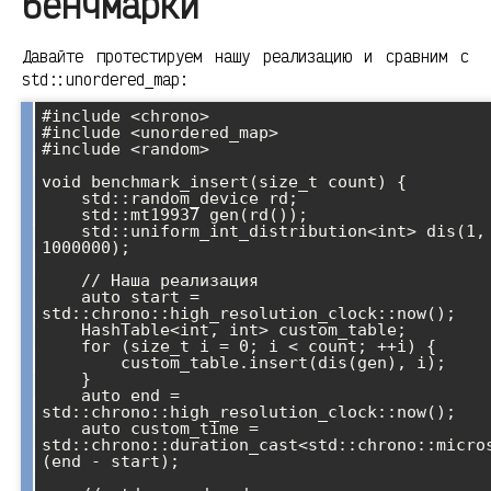
бенчмарки
Давайте протестируем нашу реализацию и сравним с
std::unordered_map:
#include <chrono>

#include <unordered_map>

#include <random>

void benchmark_insert(size_t count) {

    std::random_device rd;

    std::mt19937 gen(rd());

    std::uniform_int_distribution<int> dis(1, 
1000000);

    // Наша реализация

    auto start = 
std::chrono::high_resolution_clock::now();

    HashTable<int, int> custom_table;

    for (size_t i = 0; i < count; ++i) {

        custom_table.insert(dis(gen), i);

    }

    auto end = 
std::chrono::high_resolution_clock::now();

    auto custom_time = 
std::chrono::duration_cast<std::chrono::micro
(end - start);
