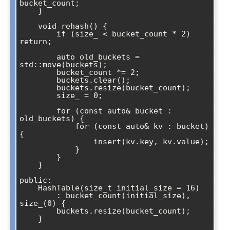
bucket_count;

    }

    void rehash() {

        if (size_ < bucket_count * 2) 
return;

        auto old_buckets = 
std::move(buckets);

        bucket_count *= 2;

        buckets.clear();

        buckets.resize(bucket_count);

        size_ = 0;

        for (const auto& bucket : 
old_buckets) {

            for (const auto& kv : bucket) 
{

                insert(kv.key, kv.value);

            }

        }

    }

public:

    HashTable(size_t initial_size = 16) 

        : bucket_count(initial_size), 
size_(0) {

        buckets.resize(bucket_count);

    }
