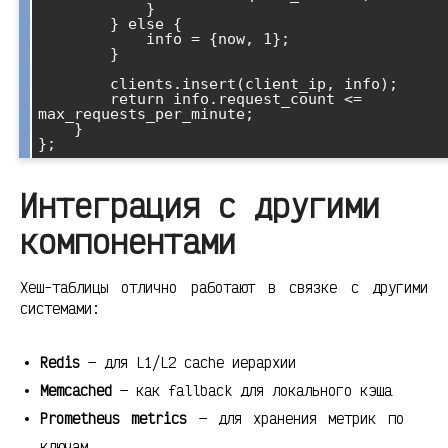
            }

        } else {

            info = {now, 1};

        }

        clients.insert(client_ip, info);

        return info.request_count <= 
max_requests_per_minute;

    }

Интеграция с другими
компонентами
Хеш-таблицы отлично работают в связке с другими
системами:
Redis
— для L1/L2 cache иерархии
Memcached
— как fallback для локального кэша
Prometheus metrics
— для хранения метрик по
ключам