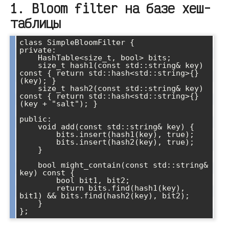
1. Bloom filter на базе хеш-
таблицы
class SimpleBloomFilter {

private:

    HashTable<size_t, bool> bits;

    size_t hash1(const std::string& key) 
const { return std::hash<std::string>{}
(key); }

    size_t hash2(const std::string& key) 
const { return std::hash<std::string>{}
(key + "salt"); }

public:

    void add(const std::string& key) {

        bits.insert(hash1(key), true);

        bits.insert(hash2(key), true);

    }

    bool might_contain(const std::string& 
key) const {

        bool bit1, bit2;

        return bits.find(hash1(key), 
bit1) && bits.find(hash2(key), bit2);

    }
