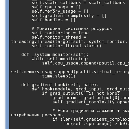
        self.scale_callback = scale_callback

        self.cpu_usage = []

        self.memory_usage = []

        self.gradient_complexity = []

        self.handles = []

        # Мониторинг системных ресурсов

        self.monitoring = True

        self.monitor_thread = 
threading.Thread(target=self._system_monitor, 
        self.monitor_thread.start()

    def _system_monitor(self):

        while self.monitoring:

            self.cpu_usage.append(psutil.cpu_percent())

self.memory_usage.append(psutil.virtual_memory
            time.sleep(1)

    def gradient_hook(self, name):

        def hook(module, grad_input, grad_output):

            if grad_output[0] is not None:

                grad_norm = grad_output[0].norm().item()

                self.gradient_complexity.append(grad_norm)

                # Если градиенты сложные + высокое 
потребление ресурсов

                if (len(self.gradient_complexity) > 100 and 

                    len(self.cpu_usage) > 60):
