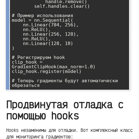
            handle.remove()

        self.handles.clear()

# Пример использования

model = nn.Sequential(

    nn.Linear(784, 256),

    nn.ReLU(),

    nn.Linear(256, 128),

    nn.ReLU(),

    nn.Linear(128, 10)

)

# Регистрируем hook

clip_hook = 
GradientClipHook(max_norm=1.0)

clip_hook.register(model)

# Теперь градиенты будут автоматически 
Продвинутая отладка с
помощью hooks
Hooks незаменимы для отладки. Вот комплексный класс
для мониторинга градиентов: