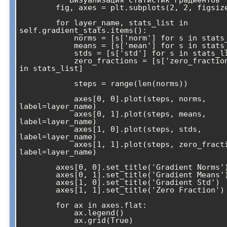
        fig, axes = plt.subplots(2, 2, figsize=(12, 8))

        for layer_name, stats_list in 
self.gradient_stats.items():

            norms = [s['norm'] for s in stats_list]

            means = [s['mean'] for s in stats_list]

            stds = [s['std'] for s in stats_list]

            zero_fractions = [s['zero_fraction'] for s 
in stats_list]

            steps = range(len(norms))

            axes[0, 0].plot(steps, norms, 
label=layer_name)

            axes[0, 1].plot(steps, means, 
label=layer_name)

            axes[1, 0].plot(steps, stds, 
label=layer_name)

            axes[1, 1].plot(steps, zero_fractions, 
label=layer_name)

        axes[0, 0].set_title('Gradient Norms')

        axes[0, 1].set_title('Gradient Means')

        axes[1, 0].set_title('Gradient Std')

        axes[1, 1].set_title('Zero Fraction')

        for ax in axes.flat:

            ax.legend()

            ax.grid(True)
