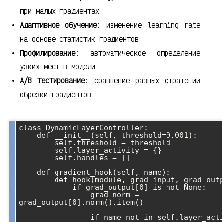
при малых градиентах
Адаптивное обучение
: изменение learning rate
на основе статистик градиентов
Профилирование
: автоматическое определение
узких мест в модели
A/B тестирование
: сравнение разных стратегий
обрезки градиентов
class DynamicLayerController:

    def __init__(self, threshold=0.001):

        self.threshold = threshold

        self.layer_activity = {}

        self.handles = []

    def gradient_hook(self, name):

        def hook(module, grad_input, grad_output):

            if grad_output[0] is not None:

                grad_norm = 
grad_output[0].norm().item()

                if name not in self.layer_activity:
