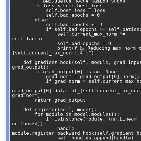
        """Вызывается после каждой эпохи"""

        if loss < self.best_loss:

            self.best_loss = loss

            self.bad_epochs = 0

        else:

            self.bad_epochs += 1

            if self.bad_epochs >= self.patience:

                self.current_max_norm *= 
self.factor

                self.bad_epochs = 0

                print(f"📉 Reducing max_norm to 
{self.current_max_norm:.4f}")

    def gradient_hook(self, module, grad_input, 
grad_output):

        if grad_output[0] is not None:

            grad_norm = grad_output[0].norm()

            if grad_norm > self.current_max_norm:

grad_output[0].data.mul_(self.current_max_norm
grad_norm)

        return grad_output

    def register(self, model):

        for module in model.modules():

            if isinstance(module, (nn.Linear, 
nn.Conv2d)):

                handle = 
module.register_backward_hook(self.gradient_ho
                self.handles.append(handle)
