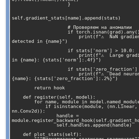
                    }

self.gradient_stats[name].append(stats)

                    # Проверяем на аномалии

                    if torch.isnan(grad).any():

                        print(f"⚠️  NaN gradient 
detected in {name}")

                    if stats['norm'] > 10.0:

                        print(f"⚠️  Large gradient norm 
in {name}: {stats['norm']:.4f}")

                    if stats['zero_fraction'] > 0.9:

                        print(f"⚠️  Dead neurons in 
{name}: {stats['zero_fraction']:.2%}")

        return hook

    def register(self, model):

        for name, module in model.named_modules():

            if isinstance(module, (nn.Linear, 
nn.Conv2d)):

                handle = 
module.register_backward_hook(self.gradient_ho
                self.handles.append(handle)

    def plot_stats(self):

        """Визуализация статистик градиентов"""
