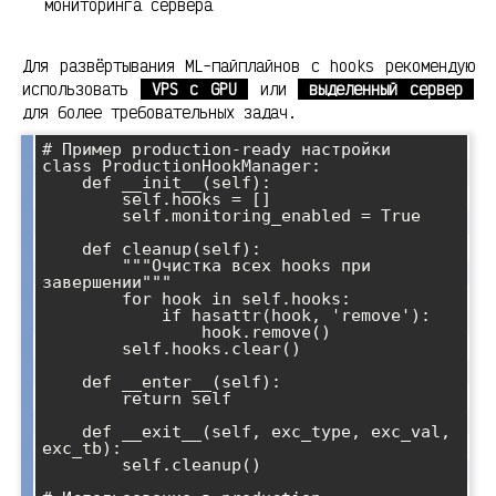
мониторинга сервера
Для развёртывания ML-пайплайнов с hooks рекомендую
использовать
VPS с GPU
или
выделенный сервер
для более требовательных задач.
# Пример production-ready настройки

class ProductionHookManager:

    def __init__(self):

        self.hooks = []

        self.monitoring_enabled = True

    def cleanup(self):

        """Очистка всех hooks при 
завершении"""

        for hook in self.hooks:

            if hasattr(hook, 'remove'):

                hook.remove()

        self.hooks.clear()

    def __enter__(self):

        return self

    def __exit__(self, exc_type, exc_val, 
exc_tb):

        self.cleanup()
