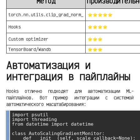
Метод
Производительн
torch.nn.utils.clip_grad_norm_
⭐⭐⭐⭐⭐
Hooks
⭐⭐⭐⭐
Custom optimizer
⭐⭐⭐
TensorBoard/Wandb
⭐⭐⭐
Автоматизация и
интеграция в пайплайны
Hooks отлично подходят для автоматизации ML-
пайплайнов. Вот пример интеграции с системой
автоматического масштабирования:
import psutil

import threading

from datetime import datetime

class AutoScalingGradientMonitor:

    def __init__(self, scale_callback=None):
