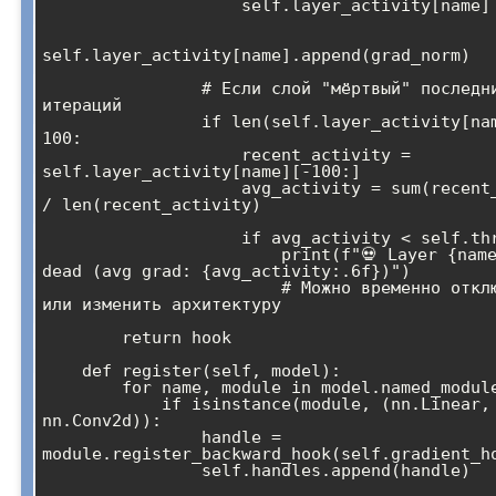
                    self.layer_activity[name] = []

self.layer_activity[name].append(grad_norm)

                # Если слой "мёртвый" последние 100 
итераций

                if len(self.layer_activity[name]) > 
100:

                    recent_activity = 
self.layer_activity[name][-100:]

                    avg_activity = sum(recent_activity) 
/ len(recent_activity)

                    if avg_activity < self.threshold:

                        print(f"💀 Layer {name} seems 
dead (avg grad: {avg_activity:.6f})")

                        # Можно временно отключить слой 
или изменить архитектуру

        return hook

    def register(self, model):

        for name, module in model.named_modules():

            if isinstance(module, (nn.Linear, 
nn.Conv2d)):

                handle = 
module.register_backward_hook(self.gradient_ho
                self.handles.append(handle)
