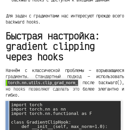
Для задач с градиентами нас интересуют прежде всего
backward hooks.
Быстрая настройка:
gradient clipping
через hooks
Начнём с классической проблемы — взрывающиеся
градиенты. Стандартный подход — использовать
после backward(),
torch.nn.utils.clip_grad_norm_
но hooks позволяют сделать это более элегантно и
гибко.
import torch

import torch.nn as nn

import torch.nn.functional as F

class GradientClipHook:

    def __init__(self, max_norm=1.0):
