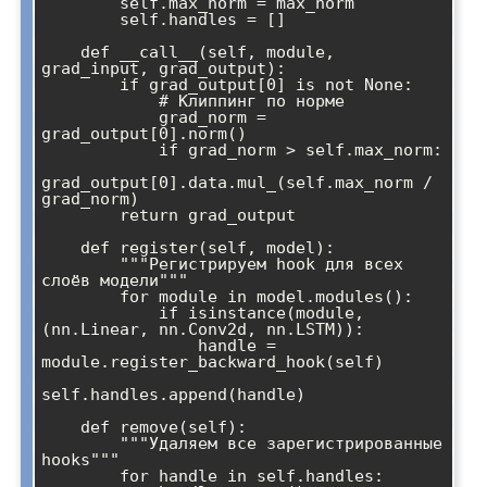
        self.max_norm = max_norm

        self.handles = []

    def __call__(self, module, 
grad_input, grad_output):

        if grad_output[0] is not None:

            # Клиппинг по норме

            grad_norm = 
grad_output[0].norm()

            if grad_norm > self.max_norm:

grad_output[0].data.mul_(self.max_norm / 
grad_norm)

        return grad_output

    def register(self, model):

        """Регистрируем hook для всех 
слоёв модели"""

        for module in model.modules():

            if isinstance(module, 
(nn.Linear, nn.Conv2d, nn.LSTM)):

                handle = 
module.register_backward_hook(self)

self.handles.append(handle)

    def remove(self):

        """Удаляем все зарегистрированные 
hooks"""

        for handle in self.handles:
