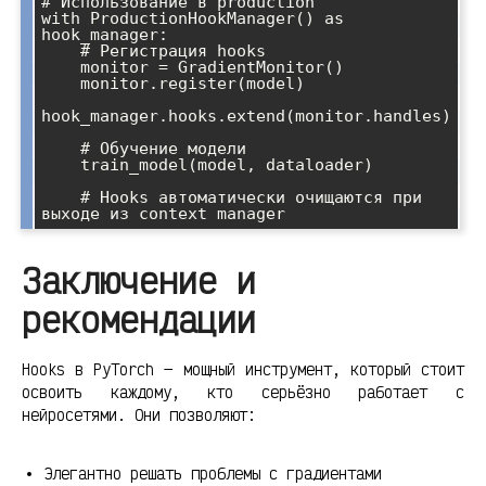
# Использование в production

with ProductionHookManager() as 
hook_manager:

    # Регистрация hooks

    monitor = GradientMonitor()

    monitor.register(model)

hook_manager.hooks.extend(monitor.handles)

    # Обучение модели

    train_model(model, dataloader)

    # Hooks автоматически очищаются при 
Заключение и
рекомендации
Hooks в PyTorch — мощный инструмент, который стоит
освоить каждому, кто серьёзно работает с
нейросетями. Они позволяют:
Элегантно решать проблемы с градиентами