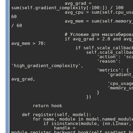
                    avg_grad = 
sum(self.gradient_complexity[-100:]) / 100

                    avg_cpu = sum(self.cpu_usage[-60:]) / 
60

                    avg_mem = sum(self.memory_usage[-60:]) 
/ 60

                    # Условие для масштабирования

                    if avg_grad > 2.0 and avg_cpu > 80 and 
avg_mem > 70:

                        if self.scale_callback:

                            self.scale_callback({

                                'action': 'scale_up',

                                'reason': 
'high_gradient_complexity',

                                'metrics': {

                                    'gradient_norm': 
avg_grad,

                                    'cpu_usage': avg_cpu,

                                    'memory_usage': avg_mem

                                }

                            })

        return hook

    def register(self, model):

        for name, module in model.named_modules():

            if isinstance(module, (nn.Linear, nn.Conv2d)):

                handle = 
module.register_backward_hook(self.gradient_ho