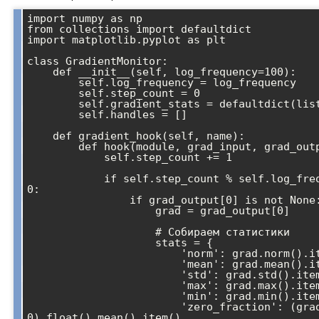
import numpy as np

from collections import defaultdict

import matplotlib.pyplot as plt

class GradientMonitor:

    def __init__(self, log_frequency=100):

        self.log_frequency = log_frequency

        self.step_count = 0

        self.gradient_stats = defaultdict(list)

        self.handles = []

    def gradient_hook(self, name):

        def hook(module, grad_input, grad_output):

            self.step_count += 1

            if self.step_count % self.log_frequency == 
0:

                if grad_output[0] is not None:

                    grad = grad_output[0]

                    # Собираем статистики

                    stats = {

                        'norm': grad.norm().item(),

                        'mean': grad.mean().item(),

                        'std': grad.std().item(),

                        'max': grad.max().item(),

                        'min': grad.min().item(),

                        'zero_fraction': (grad == 
0).float().mean().item()
