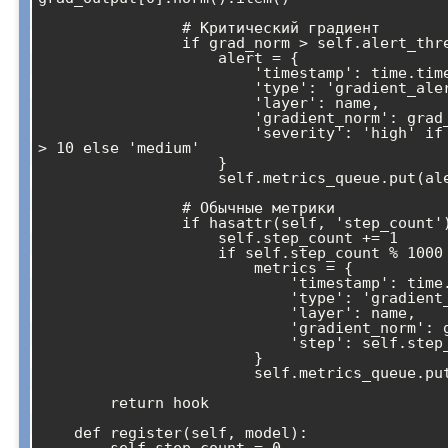
                # Критический градиент

                if grad_norm > self.alert_threshold:

                    alert = {

                        'timestamp': time.time(),

                        'type': 'gradient_alert',

                        'layer': name,

                        'gradient_norm': grad_norm,

                        'severity': 'high' if grad_norm 
> 10 else 'medium'

                    }

                    self.metrics_queue.put(alert)

                # Обычные метрики

                if hasattr(self, 'step_count'):

                    self.step_count += 1

                    if self.step_count % 1000 == 0:

                        metrics = {

                            'timestamp': time.time(),

                            'type': 'gradient_metrics',

                            'layer': name,

                            'gradient_norm': grad_norm,

                            'step': self.step_count

                        }

                        self.metrics_queue.put(metrics)

        return hook

    def register(self, model):
