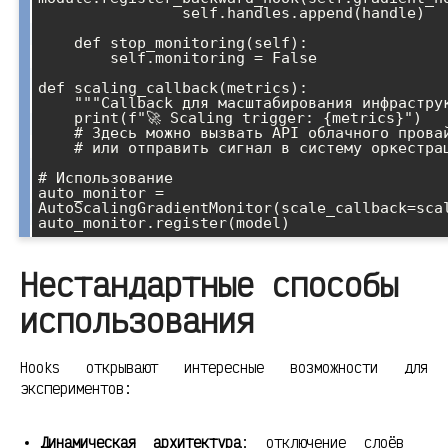
                self.handles.append(handle)

    def stop_monitoring(self):

        self.monitoring = False

def scaling_callback(metrics):

    """Callback для масштабирования инфраструктуры"""

    print(f"🚀 Scaling trigger: {metrics}")

    # Здесь можно вызвать API облачного провайдера

    # или отправить сигнал в систему оркестрации

# Использование

auto_monitor = 
AutoScalingGradientMonitor(scale_callback=scal
Нестандартные способы
использования
Hooks открывают интересные возможности для
экспериментов:
Динамическая архитектура
: отключение слоёв