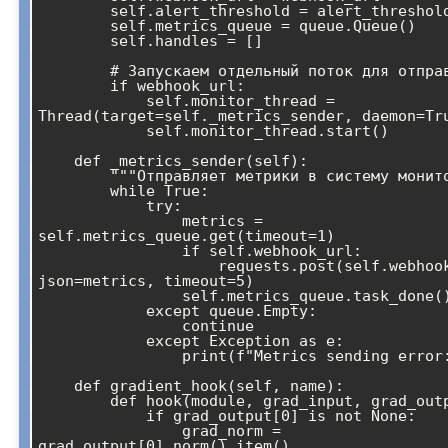
        self.alert_threshold = alert_threshold

        self.metrics_queue = queue.Queue()

        self.handles = []

        # Запускаем отдельный поток для отправки метрик

        if webhook_url:

            self.monitor_thread = 
Thread(target=self._metrics_sender, daemon=Tru
            self.monitor_thread.start()

    def _metrics_sender(self):

        """Отправляет метрики в систему мониторинга"""

        while True:

            try:

                metrics = 
self.metrics_queue.get(timeout=1)

                if self.webhook_url:

                    requests.post(self.webhook_url, 
json=metrics, timeout=5)

                self.metrics_queue.task_done()

            except queue.Empty:

                continue

            except Exception as e:

                print(f"Metrics sending error: {e}")

    def gradient_hook(self, name):

        def hook(module, grad_input, grad_output):

            if grad_output[0] is not None:

                grad_norm = 
grad_output[0].norm().item()
