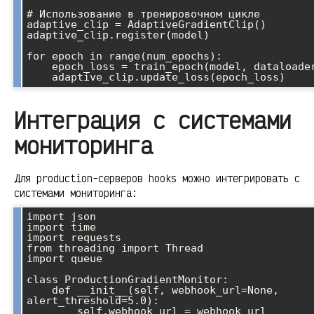
# Использование в тренировочном цикле

adaptive_clip = AdaptiveGradientClip()

adaptive_clip.register(model)

for epoch in range(num_epochs):

    epoch_loss = train_epoch(model, dataloader)

Интеграция с системами
мониторинга
Для production-серверов hooks можно интегрировать с
системами мониторинга:
import json

import time

import requests

from threading import Thread

import queue

class ProductionGradientMonitor:

    def __init__(self, webhook_url=None, 
alert_threshold=5.0):

        self.webhook_url = webhook_url
