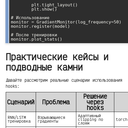
        plt.tight_layout()

        plt.show()

# Использование

monitor = GradientMonitor(log_frequency=50)

monitor.register(model)

# После тренировки

Практические кейсы и
подводные камни
Давайте рассмотрим реальные сценарии использования
hooks:
Решение
Сценарий
Проблема
через
hooks
Адаптивный
RNN/LSTM
Взрывающиеся
clipping по
torch
тренировка
градиенты
слоям