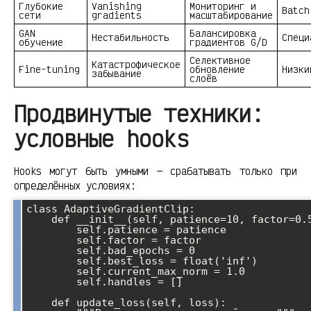
Глубокие
Vanishing
Мониторинг и
Batch
сети
gradients
масштабирование
GAN
Балансировка
Нестабильность
Специ
обучение
градиентов G/D
Селективное
Катастрофическое
Fine-tuning
обновление
Низки
забывание
слоёв
Продвинутые техники:
условные hooks
Hooks могут быть умными — срабатывать только при
определённых условиях:
class AdaptiveGradientClip:

    def __init__(self, patience=10, factor=0.5):

        self.patience = patience

        self.factor = factor

        self.bad_epochs = 0

        self.best_loss = float('inf')

        self.current_max_norm = 1.0

        self.handles = []

    def update_loss(self, loss):
