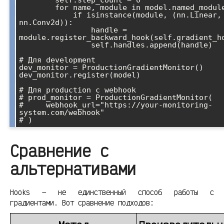
        self.step_count = 0

        for name, module in model.named_modules():

            if isinstance(module, (nn.Linear, 
nn.Conv2d)):

                handle = 
module.register_backward_hook(self.gradient_ho
                self.handles.append(handle)

# Для development

dev_monitor = ProductionGradientMonitor()

dev_monitor.register(model)

# Для production с webhook

# prod_monitor = ProductionGradientMonitor(

#     webhook_url="https://your-monitoring-
system.com/webhook"

Сравнение с
альтернативами
Hooks — не единственный способ работы с
градиентами. Вот сравнение подходов: