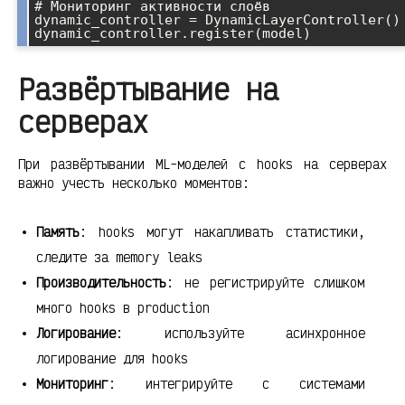
# Мониторинг активности слоёв

dynamic_controller = DynamicLayerController()

Развёртывание на
серверах
При развёртывании ML-моделей с hooks на серверах
важно учесть несколько моментов:
Память
: hooks могут накапливать статистики,
следите за memory leaks
Производительность
: не регистрируйте слишком
много hooks в production
Логирование
: используйте асинхронное
логирование для hooks
Мониторинг
: интегрируйте с системами