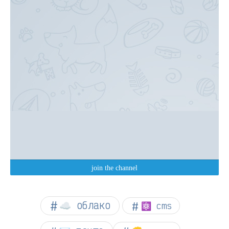
☁︎ облако
⚛ cms