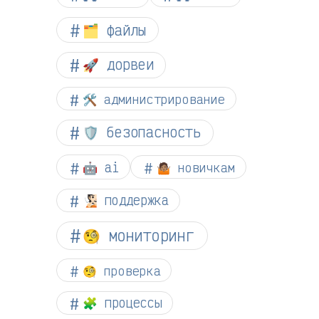
🗂️ файлы
🚀 дорвеи
🛠️ администрирование
🛡️ безопасность
🤖 ai
🤷🏽 новичкам
🧏🏻 поддержка
🧐 мониторинг
🧐 проверка
🧩 процессы