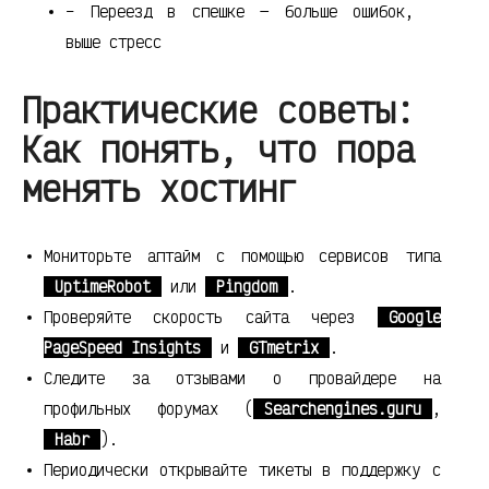
– Переезд в спешке — больше ошибок,
выше стресс
Практические советы:
Как понять, что пора
менять хостинг
Мониторьте аптайм с помощью сервисов типа
UptimeRobot
или
Pingdom
.
Проверяйте скорость сайта через
Google
PageSpeed Insights
и
GTmetrix
.
Следите за отзывами о провайдере на
профильных форумах (
Searchengines.guru
,
Habr
).
Периодически открывайте тикеты в поддержку с