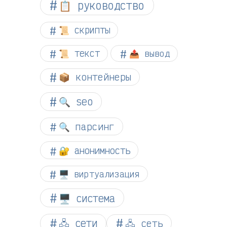
📋 руководство
📜 скрипты
📜 текст
📤 вывод
📦 контейнеры
🔍 seo
🔍 парсинг
🔐 анонимность
🖥️ виртуализация
🖥️ система
🖧 сети
🖧 сеть