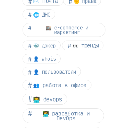
✉️ почта
✊ права
🌐 ДНС
🏬 e-commerce и
маркетинг
👀 тренды
🐳 докер
👤 whois
👤 пользователи
👥 работа в офисе
👨‍💻 devops
👨‍💻 разработка и
DevOps