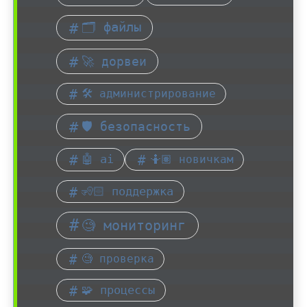
🗂️ файлы
🚀 дорвеи
🛠️ администрирование
🛡️ безопасность
🤖 ai
🤷🏽 новичкам
🧏🏻 поддержка
🧐 мониторинг
🧐 проверка
🧩 процессы