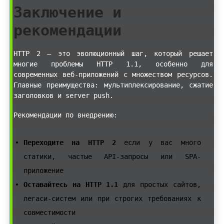
Заключение и
рекомендации
HTTP 2 — это эволюционный шаг, который решает
многие проблемы HTTP 1.1, особенно для
современных веб-приложений с множеством ресурсов.
Главные преимущества: мультиплексирование, сжатие
заголовков и server push.
Рекомендации по внедрению:
Переходите на HTTP 2
если у вас много
статики, частые API-запросы или SPA-
приложение
Оставайтесь на HTTP 1.1
для простых сайтов,
легаси-систем или при строгих требованиях к
совместимости