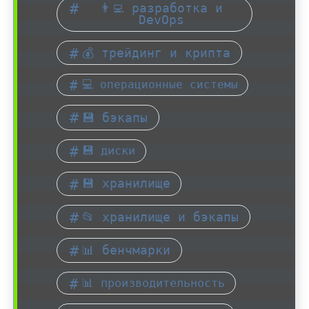
👨‍💻 разработка и
DevOps
💰 трейдинг и крипта
💻 операционные системы
💾 бэкапы
💾 диски
💾 хранилище
📂 хранилище и бэкапы
📊 бенчмарки
📊 производительность