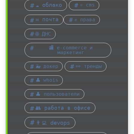
☁︎ облако
⚛ cms
✉️ почта
✊ права
🌐 ДНС
🏬 e-commerce и
маркетинг
👀 тренды
🐳 докер
👤 whois
👤 пользователи
👥 работа в офисе
👨‍💻 devops