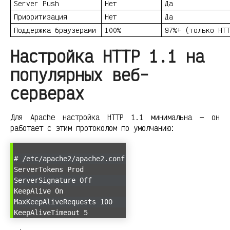
Server Push
Нет
Да
Приоритизация
Нет
Да
Поддержка браузерами
100%
97%+ (только HT
Настройка HTTP 1.1 на
популярных веб-
серверах
Для Apache настройка HTTP 1.1 минимальна — он
работает с этим протоколом по умолчанию:
# /etc/apache2/apache2.conf
ServerTokens Prod
ServerSignature Off
KeepAlive On
MaxKeepAliveRequests 100
KeepAliveTimeout 5