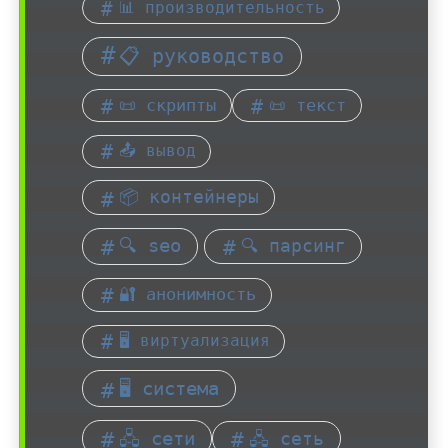
📊 производительность
📋 руководство
📜 скрипты
📜 текст
📤 вывод
📦 контейнеры
🔍 seo
🔍 парсинг
🔐 анонимность
🖥️ виртуализация
🖥️ система
🖧 сети
🖧 сеть