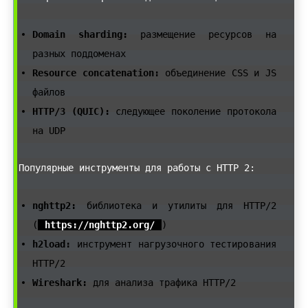
Domain sharding:
размещение ресурсов на
разных поддоменах
Resource concatenation:
объединение CSS и JS
файлов
HTTP/3 (QUIC):
следующее поколение протокола
на UDP
Популярные инструменты для работы с HTTP 2:
nghttp2:
библиотека и утилиты для HTTP/2
(
https://nghttp2.org/
)
h2load:
инструмент нагрузочного тестирования
HTTP/2
Wireshark:
для анализа трафика HTTP/2