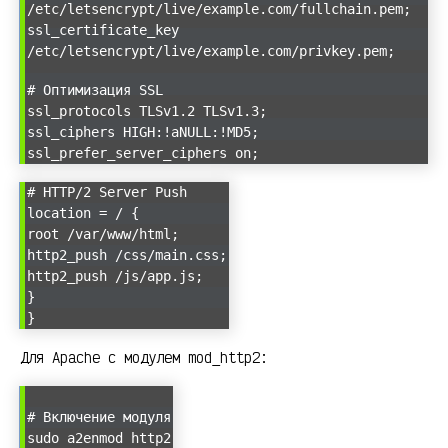
/etc/letsencrypt/live/example.com/fullchain.pem;
ssl_certificate_key
/etc/letsencrypt/live/example.com/privkey.pem;
# Оптимизация SSL
ssl_protocols TLSv1.2 TLSv1.3;
ssl_ciphers HIGH:!aNULL:!MD5;
ssl_prefer_server_ciphers on;
# HTTP/2 Server Push
location = / {
root /var/www/html;
http2_push /css/main.css;
http2_push /js/app.js;
}
}
Для Apache с модулем mod_http2:
# Включение модуля
sudo a2enmod http2