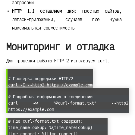
запросами
HTTP 1.1 оставляем для:
простых сайтов,
легаси-приложений, случаев где нужна
максимальная совместимость
Мониторинг и отладка
Для проверки работы HTTP 2 используем curl:
# Проверка поддержки HTTP/2
curl -I --http2 https://example.com
# Подробная информация о соединении
curl -w "@curl-format.txt" --http2
https://example.com
# Где curl-format.txt содержит:
time_namelookup: %{time_namelookup}
time_connect: %{time_connect}