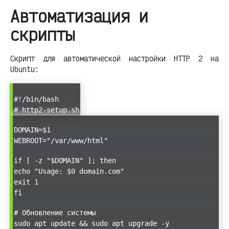
Автоматизация и
скрипты
Скрипт для автоматической настройки HTTP 2 на
Ubuntu:
#!/bin/bash
# http2-setup.sh
DOMAIN=$1
WEBROOT="/var/www/html"
if [ -z "$DOMAIN" ]; then
echo "Usage: $0 domain.com"
exit 1
fi
# Обновление системы
sudo apt update && sudo apt upgrade -y