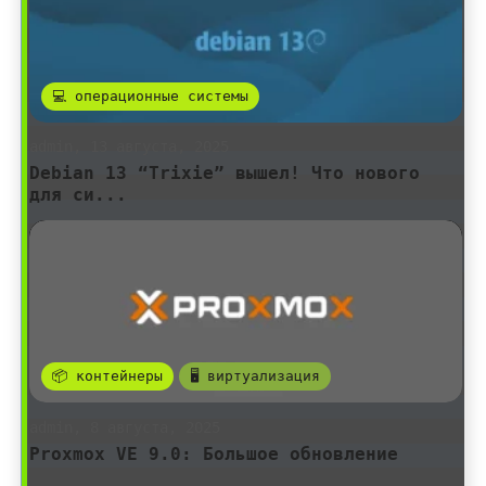
💻 операционные системы
admin, 13 августа, 2025
Debian 13 “Trixie” вышел! Что нового
для си...
📦 контейнеры
🖥️ виртуализация
admin, 8 августа, 2025
Proxmox VE 9.0: Большое обновление