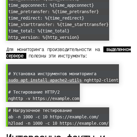
time_appconnect: %{time_appconnect}
time_pretransfer: %{time_pretransfer}
time_redirect: %{time_redirect}
time_starttransfer: %{time_starttransfer}
time_total: %{time_total}
http_version: %{http_version}
Для мониторинга производительности на
выделенном
сервере
полезны эти инструменты:
# Установка инструментов мониторинга
sudo apt install apache2-utils nghttp2-client
# Тестирование HTTP/2
nghttp -v https://example.com
# Нагрузочное тестирование
ab -n 1000 -c 10 https://example.com/
h2load -n 1000 -c 10 https://example.com/