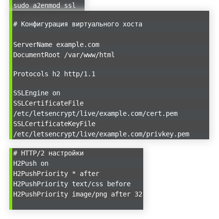
sudo a2enmod ssl
# Конфигурация виртуального хоста
ServerName example.com
DocumentRoot /var/www/html
Protocols h2 http/1.1
SSLEngine on
SSLCertificateFile
/etc/letsencrypt/live/example.com/cert.pem
SSLCertificateKeyFile
/etc/letsencrypt/live/example.com/privkey.pem
# HTTP/2 настройки
H2Push on
H2PushPriority * after
H2PushPriority text/css before
H2PushPriority image/png after 32