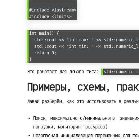
#include <iostream>
#include <limits>
int main() {
std::cout << "int max: " << std::numeric_li
std::cout << "int min: " << std::numeric_li
return 0;
}
Это работает для любого типа:
std::numeric_l
Примеры, схемы, прак
Давай разберём, как это использовать в реальн
Поиск максимального/минимального значен
нагрузки, мониторинг ресурсов)
Безопасная инициализация переменных для по