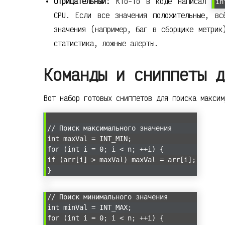
Отрицательный:
Кто-то в коде написал
in
CPU. Если все значения положительные, вс
значения (например, баг в сборщике метрик
статистика, ложные алерты.
Команды и сниппеты д
Вот набор готовых сниппетов для поиска максим
// Поиск максимального значения
int maxVal = INT_MIN;
for (int i = 0; i < n; ++i) {
if (arr[i] > maxVal) maxVal = arr[i];
}
// Поиск минимального значения
int minVal = INT_MAX;
for (int i = 0; i < n; ++i) {