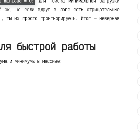
для поиска минимальной загрузки
t minLoad = 0;
ё ок, но если вдруг в логе есть отрицательные
), ты их просто проигнорируешь. Итог — неверная
ля быстрой работы
ума и минимума в массиве: