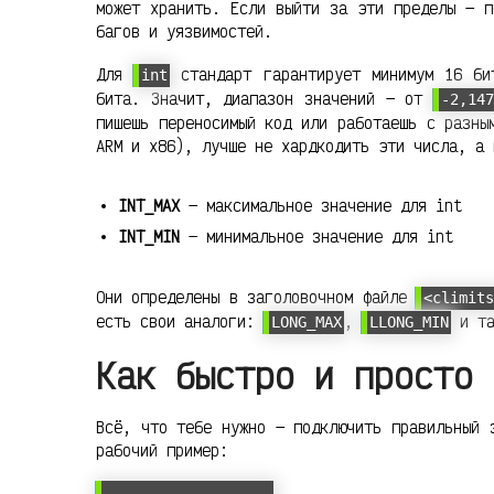
может хранить. Если выйти за эти пределы — п
багов и уязвимостей.
Для
стандарт гарантирует минимум 16 би
int
бита. Значит, диапазон значений — от
-2,14
пишешь переносимый код или работаешь с разны
ARM и x86), лучше не хардкодить эти числа, а 
INT_MAX
— максимальное значение для int
INT_MIN
— минимальное значение для int
Они определены в заголовочном файле
<climit
есть свои аналоги:
,
и та
LONG_MAX
LLONG_MIN
Как быстро и просто 
Всё, что тебе нужно — подключить правильный 
рабочий пример: