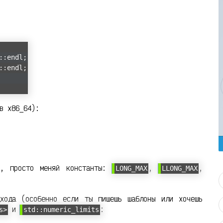
::endl;
::endl;
в x86_64):
в, просто меняй константы:
,
,
LONG_MAX
LLONG_MAX
дхода (особенно если ты пишешь шаблоны или хочешь
и
:
s>
std::numeric_limits