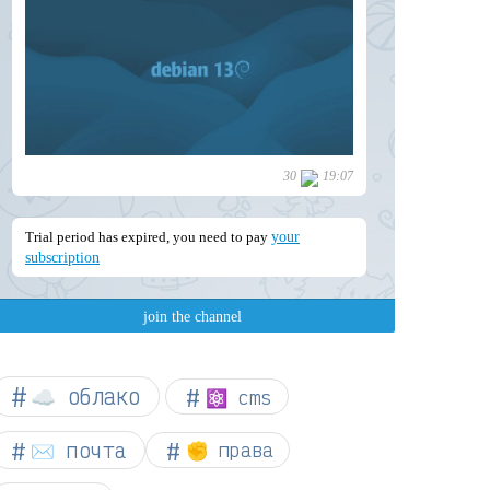
☁︎ облако
⚛ cms
✉️ почта
✊ права