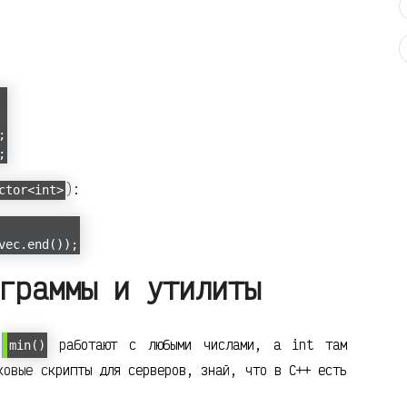
;
;
):
ctor<int>
vec.end());
граммы и утилиты
и
работают с любыми числами, а int там
min()
ковые скрипты для серверов, знай, что в C++ есть