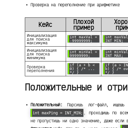
Проверка на переполнение при арифметике
Плохой
Хоро
Кейс
пример
при
Инициализация
int maxVal =
int maxVal
для поиска
-99999999;
INT_MIN;
максимума
Инициализация
int minVal =
int minVal
для поиска
99999999;
INT_MAX;
минимума
if (a + b <
if (a > IN
Проверка
0) { /* ...
b) { /* ov
переполнения
*/ }
*/ }
Положительные и отри
Положительный:
Парсишь лог-файл, ищешь м
, проходишь по все
int maxPing = INT_MIN;
не пропустишь ни одно значение, даже если 