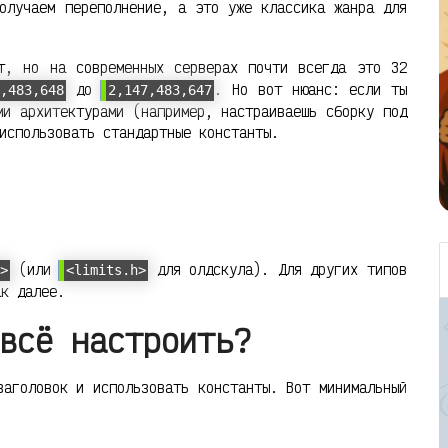
олучаем переполнение, а это уже классика жанра для
т, но на современных серверах почти всегда это 32
до
. Но вот нюанс: если ты
7,483,648
2,147,483,647
ми архитектурами (например, настраиваешь сборку под
использовать стандартные константы.
(или
для олдскула). Для других типов
s>
<limits.h>
к далее.
всё настроить?
заголовок и использовать константы. Вот минимальный