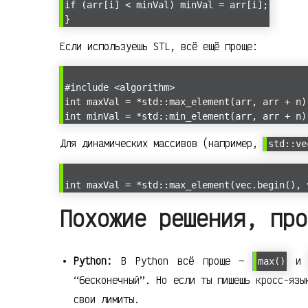
if (arr[i] < minVal) minVal = arr[i];
}
Если используешь STL, всё ещё проще:
#include <algorithm>
int maxVal = *std::max_element(arr, arr + n)
int minVal = *std::min_element(arr, arr + n)
Для динамических массивов (например,
std::ve
int maxVal = *std::max_element(vec.begin(), 
Похожие решения, про
Python:
В Python всё проще —
max()
“бесконечный”. Но если ты пишешь кросс-язы
свои лимиты.