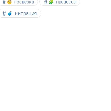
🧐 проверка
🧩 процессы
🧳 миграция