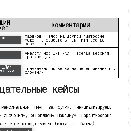
ший
Комментарий
мер
Хардкод — зло: на другой платформе
 =
может не сработать, INT_MIN всегда
корректен
Аналогично: INT_MAX — всегда верхняя
 =
граница для int
T_MAX -
Правильная проверка на переполнение при
erflow!
сложении
цательные кейсы
аксимальный пинг за сутки. Инициализируешь
м значениям, обновляешь максимум. Гарантировано
все пинги отрицательные (вдруг лог битый).