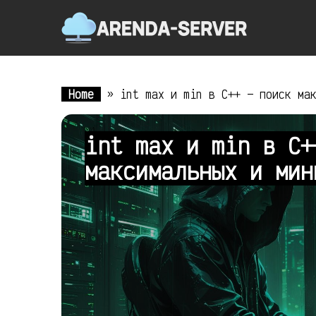
Home
»
int max и min в C++ — поиск ма
int max и min в C+
максимальных и ми