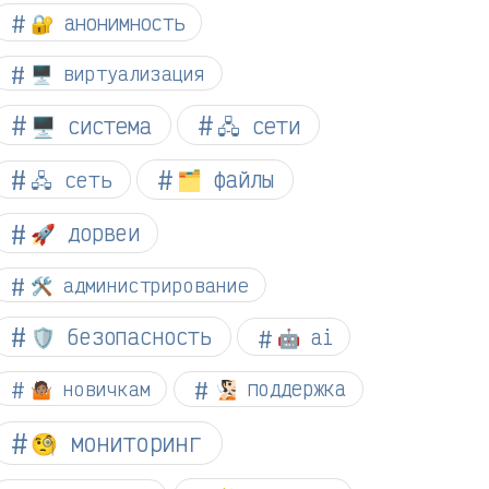
🔐 анонимность
🖥️ виртуализация
🖥️ система
🖧 сети
🗂️ файлы
🖧 сеть
🚀 дорвеи
🛠️ администрирование
🛡️ безопасность
🤖 ai
🤷🏽 новичкам
🧏🏻 поддержка
🧐 мониторинг