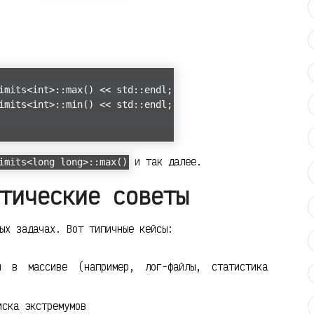
mits<int>::max() << std::endl;
mits<int>::min() << std::endl;
и так далее.
imits<long long>::max()
тические советы
ых задачах. Вот типичные кейсы:
ия в массиве (например, лог-файлы, статистика
иска экстремумов