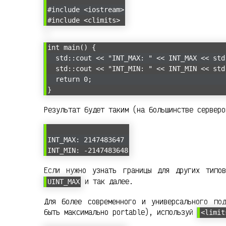
#include <iostream>
#include <climits>
int main() {
std::cout << "INT_MAX: " << INT_MAX << std
std::cout << "INT_MIN: " << INT_MIN << std
return 0;
}
Результат будет таким (на большинстве серверо
INT_MAX: 2147483647
INT_MIN: -2147483648
Если нужно узнать границы для других типо
и так далее.
UINT_MAX
Для более современного и универсального по
быть максимально portable), используй
<limit