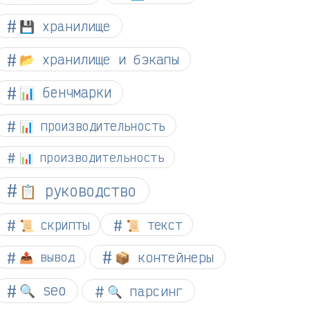
💾 хранилище
📂 хранилище и бэкапы
📊 бенчмарки
📊 производительность
📊 производительность
📋 руководство
📜 скрипты
📜 текст
📦 контейнеры
📤 вывод
🔍 seo
🔍 парсинг