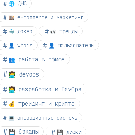
🌐 ДНС
🏬 e-commerce и маркетинг
👀 тренды
🐳 докер
👤 whois
👤 пользователи
👥 работа в офисе
👨‍💻 devops
👨‍💻 разработка и DevOps
💰 трейдинг и крипта
💻 операционные системы
💾 бэкапы
💾 диски