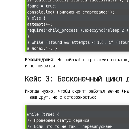
if (data.includes('Started successfully')) {
found = true;
console.log('Приложение стартовало!');
} else {
attempts++;
require('child_process').execSync('sleep 2')
}
} while (!found && attempts < 15); if (!fou
в логах.'); }
Рекомендация:
Не забывайте про лимит попыток,
и не появится.
Кейс 3: Бесконечный цикл 
Иногда нужно, чтобы скрипт работал вечно (н
— ваш друг, но с осторожностью:
while (true) {
// Проверяем статус сервиса
// Если что-то не так — перезапускаем