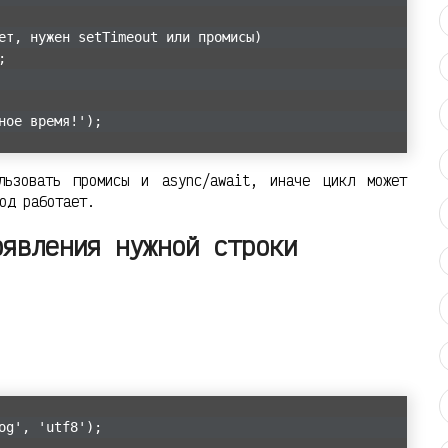
ет, нужен setTimeout или промисы)
;
ное время!');
ьзовать промисы и async/await, иначе цикл может
од работает.
оявления нужной строки
og', 'utf8');