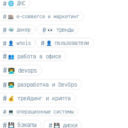
🌐 ДНС
🏬 e-commerce и маркетинг
👀 тренды
🐳 докер
👤 whois
👤 пользователи
👥 работа в офисе
👨‍💻 devops
👨‍💻 разработка и DevOps
💰 трейдинг и крипта
💻 операционные системы
💾 бэкапы
💾 диски