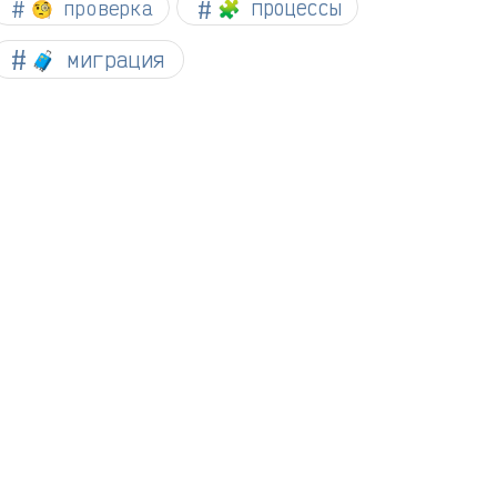
🧐 проверка
🧩 процессы
🧳 миграция