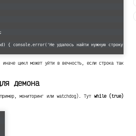
;
nd) { console.error('Не удалось найти нужную строку
 иначе цикл может уйти в вечность, если строка так
для демона
апример, мониторинг или watchdog). Тут
while (true)