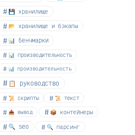
💾 хранилище
📂 хранилище и бэкапы
📊 бенчмарки
📊 производительность
📊 производительность
📋 руководство
📜 скрипты
📜 текст
📦 контейнеры
📤 вывод
🔍 seo
🔍 парсинг