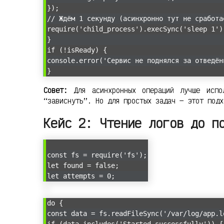
});
// Ждём 1 секунду (асинхронно тут не сработа
require('child_process').execSync('sleep 1')
}
if (!isReady) {
console.error('Сервис не поднялся за отведён
}
Совет:
Для асинхронных операций лучше испол
“зависнуть”. Но для простых задач — этот подх
Кейс 2: Чтение логов до п
const fs = require('fs');
let found = false;
let attempts = 0;
do {
const data = fs.readFileSync('/var/log/app.l