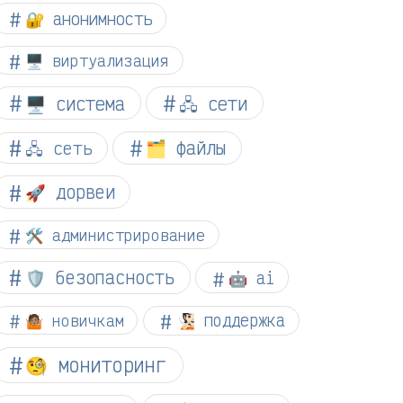
🔐 анонимность
🖥️ виртуализация
🖥️ система
🖧 сети
🗂️ файлы
🖧 сеть
🚀 дорвеи
🛠️ администрирование
🛡️ безопасность
🤖 ai
🤷🏽 новичкам
🧏🏻 поддержка
🧐 мониторинг