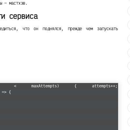
ы — мастхэв.
ти сервиса
едиться, что он поднялся, прежде чем запускать
s < maxAttempts) { attempts++;
 => {