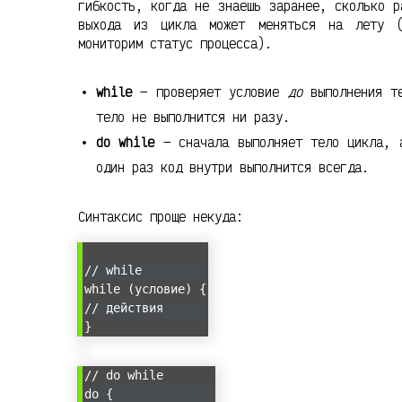
гибкость, когда не знаешь заранее, сколько р
выхода из цикла может меняться на лету (
мониторим статус процесса).
while
— проверяет условие
до
выполнения те
тело не выполнится ни разу.
do while
— сначала выполняет тело цикла, а
один раз код внутри выполнится всегда.
Синтаксис проще некуда:
// while
while (условие) {
// действия
}
// do while
do {