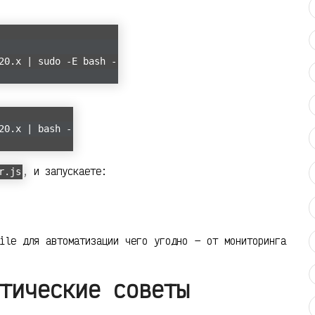
20.x | sudo -E bash -
20.x | bash -
, и запускаете:
r.js
ile для автоматизации чего угодно — от мониторинга
тические советы