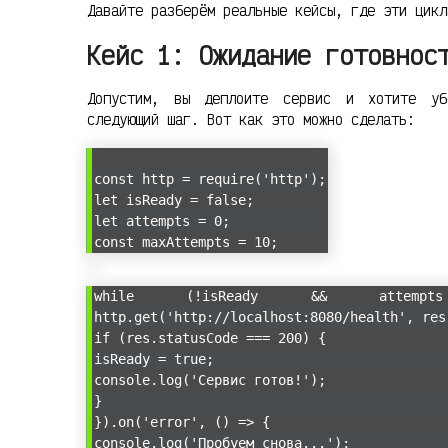
Давайте разберём реальные кейсы, где эти цикл
Кейс 1: Ожидание готовнос
Допустим, вы деплоите сервис и хотите уб
следующий шаг. Вот как это можно сделать:
const http = require('http');
let isReady = false;
let attempts = 0;
const maxAttempts = 10;
while (!isReady && attempt
http.get('http://localhost:8080/health', res
if (res.statusCode === 200) {
isReady = true;
console.log('Сервис готов!');
}
}).on('error', () => {
console.log('Пробуем снова...');