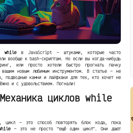
o while
в JavaScript — штуками, которые часто
или вообще к bash-скриптам. Но если вы когда-нибудь
оринг, или просто хотели быстро прогнать пачку
 вашим новым любимым инструментом. В статье — не
ы, подводные камни и лайфхаки для тех, кто хочет не
ёжно и с удовольствием. Погнали!
Механика циклов while
в, цикл — это способ повторять блок кода, пока
while
— это не просто “ещё один цикл”. Они дают