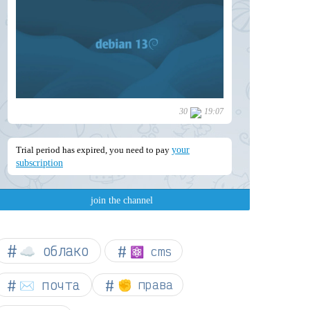
☁︎ облако
⚛ cms
✉️ почта
✊ права