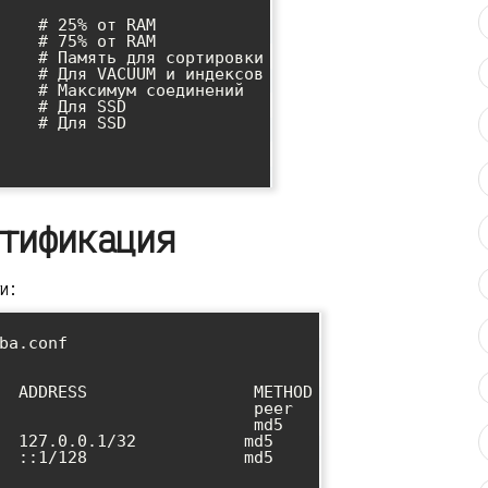
    # 25% от RAM

    # 75% от RAM

    # Память для сортировки

    # Для VACUUM и индексов

    # Максимум соединений

    # Для SSD

    # Для SSD

тификация
и:
ba.conf

  ADDRESS                 METHOD

                          peer

                          md5

  127.0.0.1/32           md5

  ::1/128                md5
