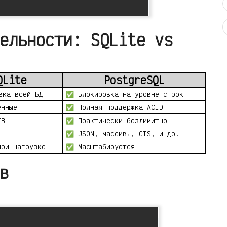
ельности: SQLite vs
QLite
PostgreSQL
вка всей БД
✅ Блокировка на уровне строк
енные
✅ Полная поддержка ACID
TB
✅ Практически безлимитно
✅ JSON, массивы, GIS, и др.
при нагрузке
✅ Масштабируется
в