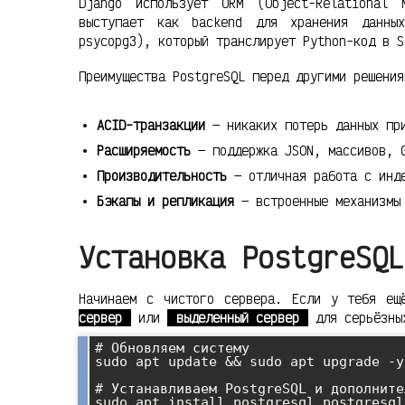
Django использует ORM (Object-Relational
выступает как backend для хранения данны
psycopg3), который транслирует Python-код в S
Преимущества PostgreSQL перед другими решения
ACID-транзакции
— никаких потерь данных пр
Расширяемость
— поддержка JSON, массивов, 
Производительность
— отличная работа с инде
Бэкапы и репликация
— встроенные механизмы
Установка PostgreSQL
Начинаем с чистого сервера. Если у тебя ещ
сервер
или
выделенный сервер
для серьёзны
# Обновляем систему

sudo apt update && sudo apt upgrade -y

# Устанавливаем PostgreSQL и дополните
sudo apt install postgresql postgresql