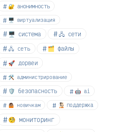
🔐 анонимность
🖥️ виртуализация
🖥️ система
🖧 сети
🗂️ файлы
🖧 сеть
🚀 дорвеи
🛠️ администрирование
🛡️ безопасность
🤖 ai
🤷🏽 новичкам
🧏🏻 поддержка
🧐 мониторинг