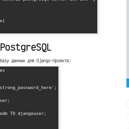
)

PostgreSQL
базу данных для Django-проекта:
s

strong_password_here';

er;

odb TO djangouser;
