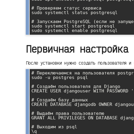
# Проверяем статус сервиса

sudo systemctl status postgresql

# Запускаем PostgreSQL (если не запущен
sudo systemctl start postgresql

Первичная настройка 
После установки нужно создать пользователя и 
# Переключаемся на пользователя postgre
sudo -u postgres psql

# Создаём пользователя для Django

CREATE USER djangouser WITH PASSWORD '
# Создаём базу данных

CREATE DATABASE djangodb OWNER djangous
# Выдаём права пользователю

GRANT ALL PRIVILEGES ON DATABASE djang
# Выходим из psql
