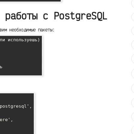
 работы с PostgreSQL
вим необходимые пакеты:
ли используешь)


