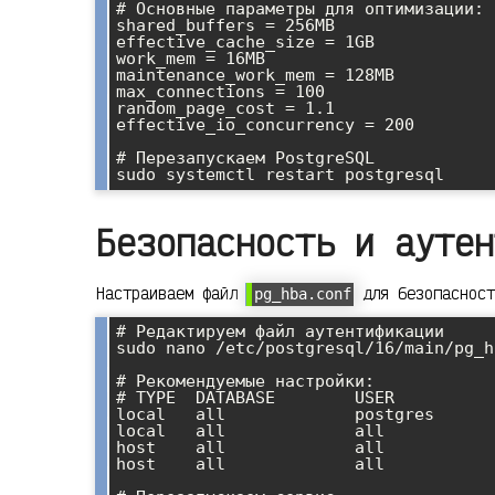
# Основные параметры для оптимизации:

shared_buffers = 256MB                
effective_cache_size = 1GB            
work_mem = 16MB                       
maintenance_work_mem = 128MB          
max_connections = 100                 
random_page_cost = 1.1                
effective_io_concurrency = 200        
# Перезапускаем PostgreSQL

Безопасность и аутен
Настраиваем файл
для безопасност
pg_hba.conf
# Редактируем файл аутентификации

sudo nano /etc/postgresql/16/main/pg_h
# Рекомендуемые настройки:

# TYPE  DATABASE        USER          
local   all             postgres      
local   all             all           
host    all             all           
host    all             all           