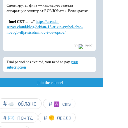
☁︎ облако
⚛ cms
✉️ почта
✊ права