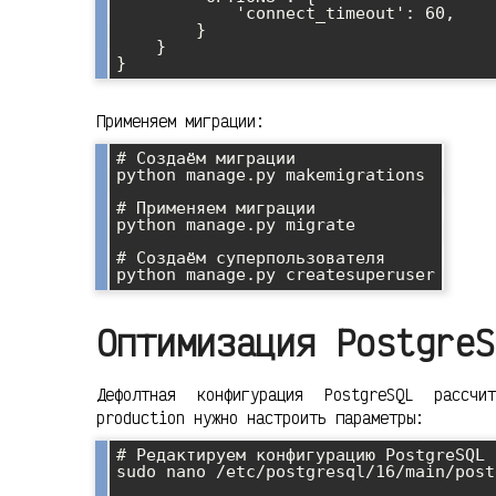
            'connect_timeout': 60,

        }

    }

Применяем миграции:
# Создаём миграции

python manage.py makemigrations

# Применяем миграции

python manage.py migrate

# Создаём суперпользователя

Оптимизация PostgreS
Дефолтная конфигурация PostgreSQL рассч
production нужно настроить параметры:
# Редактируем конфигурацию PostgreSQL

sudo nano /etc/postgresql/16/main/post