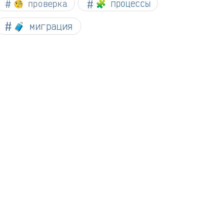
🧐 проверка
🧩 процессы
🧳 миграция