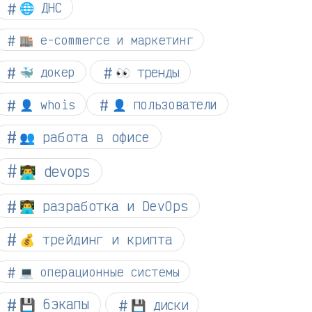
🌐 ДНС
🏬 e-commerce и маркетинг
👀 тренды
🐳 докер
👤 whois
👤 пользователи
👥 работа в офисе
👨‍💻 devops
👨‍💻 разработка и DevOps
💰 трейдинг и крипта
💻 операционные системы
💾 бэкапы
💾 диски