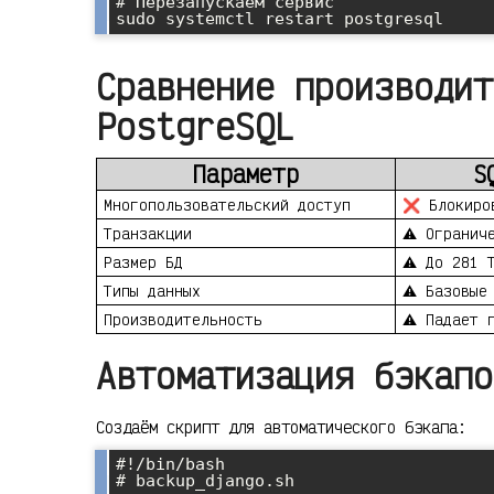
# Перезапускаем сервис

Сравнение производит
PostgreSQL
Параметр
S
Многопользовательский доступ
❌ Блокиро
Транзакции
⚠️ Огранич
Размер БД
⚠️ До 281 
Типы данных
⚠️ Базовые
Производительность
⚠️ Падает 
Автоматизация бэкапо
Создаём скрипт для автоматического бэкапа:
#!/bin/bash

# backup_django.sh
