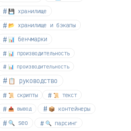
💾 хранилище
📂 хранилище и бэкапы
📊 бенчмарки
📊 производительность
📊 производительность
📋 руководство
📜 скрипты
📜 текст
📦 контейнеры
📤 вывод
🔍 seo
🔍 парсинг