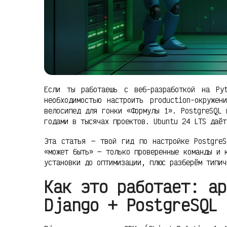
Если ты работаешь с веб-разработкой на Py
необходимостью настроить production-окруже
велосипед для гонки «Формулы 1». PostgreSQL 
годами в тысячах проектов. Ubuntu 24 LTS даёт
Эта статья — твой гид по настройке Postgre
«может быть» — только проверенные команды и 
установки до оптимизации, плюс разберём типич
Как это работает: ар
Django + PostgreSQL