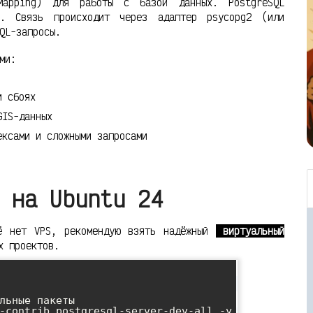
 Mapping) для работы с базой данных. PostgreSQL
х. Связь происходит через адаптер psycopg2 (или
QL-запросы.
ми:
и сбоях
GIS-данных
ксами и сложными запросами
 на Ubuntu 24
ё нет VPS, рекомендую взять надёжный
виртуальный
х проектов.
льные пакеты

-contrib postgresql-server-dev-all -y
