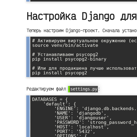
Настройка Django для
Теперь настроим Django-проект. Сначала устано
# Активируем виртуальное окружение (ес
source venv/bin/activate

# Устанавливаем psycopg2

pip install psycopg2-binary

# Или для продакшена лучше использовать
Редактируем файл
:
settings.py
DATABASES = {

    'default': {

        'ENGINE': 'django.db.backends.postgresql',

        'NAME': 'djangodb',

        'USER': 'djangouser',

        'PASSWORD': 'strong_password_here',

        'HOST': 'localhost',

        'PORT': '5432',

        'OPTIONS': {
