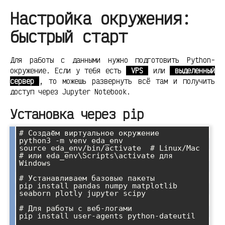
Настройка окружения:
быстрый старт
Для работы с данными нужно подготовить Python-
окружение. Если у тебя есть
VPS
или
выделенный
сервер
, то можешь развернуть всё там и получить
доступ через Jupyter Notebook.
Установка через pip
# Создаём виртуальное окружение

python3 -m venv eda_env

source eda_env/bin/activate  # Linux/Mac

# или eda_env\Scripts\activate для 
Windows

# Устанавливаем базовые пакеты

pip install pandas numpy matplotlib 
seaborn plotly jupyter scipy

# Для работы с веб-логами

pip install user-agents python-dateutil
