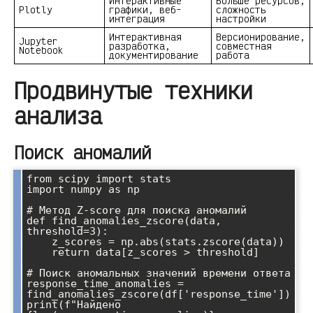
Интерактивные
Больше ресурсов,
Plotly
графики, веб-
сложность
интеграция
настройки
Интерактивная
Версионирование,
Jupyter
разработка,
совместная
Notebook
документирование
работа
Продвинутые техники
анализа
Поиск аномалий
from scipy import stats

import numpy as np

# Метод Z-score для поиска аномалий

def find_anomalies_zscore(data, 
threshold=3):

    z_scores = np.abs(stats.zscore(data))

    return data[z_scores > threshold]

# Поиск аномальных значений времени ответа

response_time_anomalies = 
find_anomalies_zscore(df['response_time'])

print(f"Найдено 