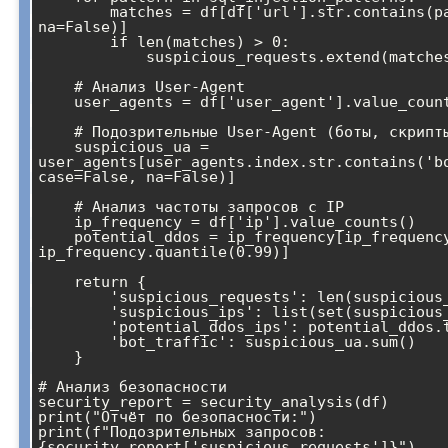
        matches = df[df['url'].str.contains(pattern, case=False, 
na=False)]

        if len(matches) > 0:

            suspicious_requests.extend(matches['ip'].tolist())

    # Анализ User-Agent

    user_agents = df['user_agent'].value_counts()

    # Подозрительные User-Agent (боты, скрипты)

    suspicious_ua = 
user_agents[user_agents.index.str.contains('bo
case=False, na=False)]

    # Анализ частоты запросов с IP

    ip_frequency = df['ip'].value_counts()

    potential_ddos = ip_frequency[ip_frequency > 
ip_frequency.quantile(0.99)]

    return {

        'suspicious_requests': len(suspicious_requests),

        'suspicious_ips': list(set(suspicious_requests)),

        'potential_ddos_ips': potential_ddos.to_dict(),

        'bot_traffic': suspicious_ua.sum()

    }

# Анализ безопасности

security_report = security_analysis(df)

print("Отчёт по безопасности:")

print(f"Подозрительных запросов: 
{security_report['suspicious_requests']}")
