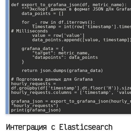
def export_to_grafana_json(df, metric_name):

    """Экспорт данных в формат JSON для Grafana"""

    data_points = []

    for _, row in df.iterrows():

        timestamp = int(row['timestamp'].timestamp() * 1000)  
# Milliseconds

        value = row['value']

        data_points.append([value, timestamp])

    grafana_data = {

        "target": metric_name,

        "datapoints": data_points

    }

    return json.dumps(grafana_data)

# Подготовка данных для Grafana

hourly_requests = 
df.groupby(df['timestamp'].dt.floor('H')).size
hourly_requests.columns = ['timestamp', 'value
grafana_json = export_to_grafana_json(hourly_r
"hourly_requests")

Интеграция с Elasticsearch