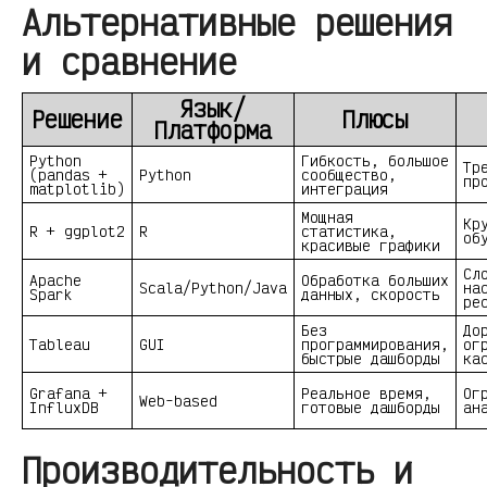
Альтернативные решения
и сравнение
Язык/
Решение
Плюсы
Платформа
Python
Гибкость, большое
Тр
(pandas +
Python
сообщество,
пр
matplotlib)
интеграция
Мощная
Кр
R + ggplot2
R
статистика,
об
красивые графики
Сл
Apache
Обработка больших
Scala/Python/Java
на
Spark
данных, скорость
ре
Без
До
Tableau
GUI
программирования,
ог
быстрые дашборды
ка
Grafana +
Реальное время,
Ог
Web-based
InfluxDB
готовые дашборды
ан
Производительность и