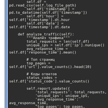
        self.df = 
pd.read_csv(self.log_file_path)

        self.df['timestamp'] = 
pd.to_datetime(self.df['timestamp'])

        self.df['hour'] = 
self.df['timestamp'].dt.hour

        self.df['date'] = 
self.df['timestamp'].dt.date

    def analyze_traffic(self):

        """Анализ трафика"""

        total_requests = len(self.df)

        unique_ips = self.df['ip'].nunique()

        avg_response_time = 
self.df['response_time'].mean()

        # Топ страниц

        top_pages = 
self.df['url'].value_counts().head(10)

        # Коды ответов

        status_codes = 
self.df['status_code'].value_counts()

        self.report.update({

            'total_requests': total_requests,

            'unique_ips': unique_ips,

            'avg_response_time': 
avg_response_time,

            'top_pages': top_pages,
