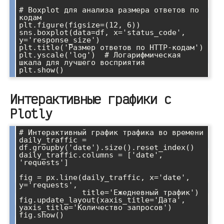
# Boxplot для анализа размера ответов по 
кодам

plt.figure(figsize=(12, 6))

sns.boxplot(data=df, x='status_code', 
y='response_size')

plt.title('Размер ответов по HTTP-кодам')

plt.yscale('log')  # Логарифмическая 
шкала для лучшего восприятия

Интерактивные графики с
Plotly
# Интерактивный график трафика во времени

daily_traffic = 
df.groupby('date').size().reset_index()

daily_traffic.columns = ['date', 
'requests']

fig = px.line(daily_traffic, x='date', 
y='requests', 

              title='Ежедневный трафик')

fig.update_layout(xaxis_title='Дата', 
yaxis_title='Количество запросов')

fig.show()
