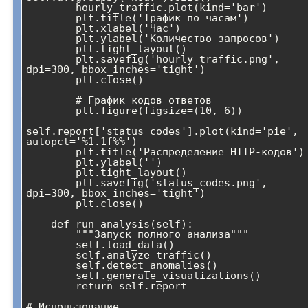
        hourly_traffic.plot(kind='bar')

        plt.title('Трафик по часам')

        plt.xlabel('Час')

        plt.ylabel('Количество запросов')

        plt.tight_layout()

        plt.savefig('hourly_traffic.png', 
dpi=300, bbox_inches='tight')

        plt.close()

        # График кодов ответов

        plt.figure(figsize=(10, 6))

self.report['status_codes'].plot(kind='pie', 
autopct='%1.1f%%')

        plt.title('Распределение HTTP-кодов')

        plt.ylabel('')

        plt.tight_layout()

        plt.savefig('status_codes.png', 
dpi=300, bbox_inches='tight')

        plt.close()

    def run_analysis(self):

        """Запуск полного анализа"""

        self.load_data()

        self.analyze_traffic()

        self.detect_anomalies()

        self.generate_visualizations()

        return self.report

# Использование
