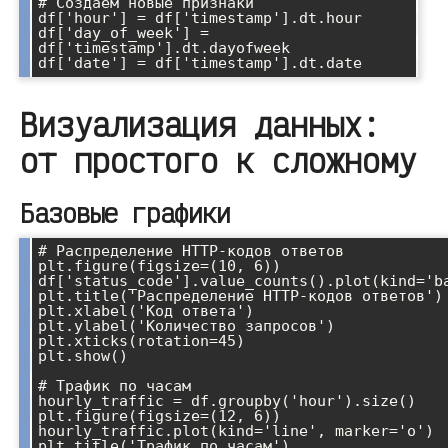
# Создаём новые признаки

df['hour'] = df['timestamp'].dt.hour

df['day_of_week'] = 
df['timestamp'].dt.dayofweek

Визуализация данных:
от простого к сложному
Базовые графики
# Распределение HTTP-кодов ответов

plt.figure(figsize=(10, 6))

df['status_code'].value_counts().plot(kind='ba
plt.title('Распределение HTTP-кодов ответов')

plt.xlabel('Код ответа')

plt.ylabel('Количество запросов')

plt.xticks(rotation=45)

plt.show()

# Трафик по часам

hourly_traffic = df.groupby('hour').size()

plt.figure(figsize=(12, 6))

hourly_traffic.plot(kind='line', marker='o')

plt.title('Трафик по часам')
