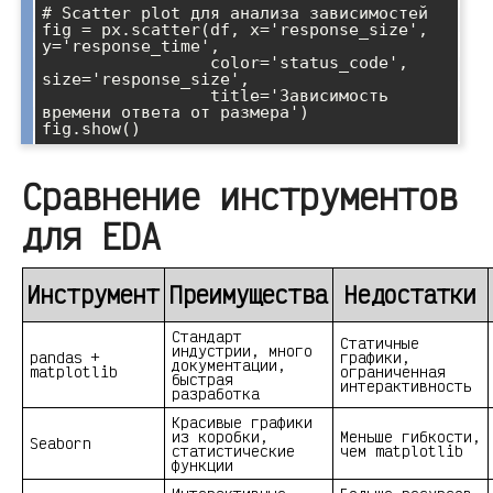
# Scatter plot для анализа зависимостей

fig = px.scatter(df, x='response_size', 
y='response_time', 

                 color='status_code', 
size='response_size',

                 title='Зависимость 
времени ответа от размера')

Сравнение инструментов
для EDA
Инструмент
Преимущества
Недостатки
Стандарт
Статичные
индустрии, много
pandas +
графики,
документации,
matplotlib
ограниченная
быстрая
интерактивность
разработка
Красивые графики
из коробки,
Меньше гибкости,
Seaborn
статистические
чем matplotlib
функции