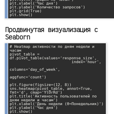
plt.xlabel('Час дня')

plt.ylabel('Количество запросов')

plt.grid(True)

Продвинутая визуализация с
Seaborn
# Heatmap активности по дням недели и 
часам

pivot_table = 
df.pivot_table(values='response_size', 

                           index='hour', 

columns='day_of_week', 

aggfunc='count')

plt.figure(figsize=(12, 8))

sns.heatmap(pivot_table, annot=True, 
fmt='d', cmap='YlOrRd')

plt.title('Активность пользователей по 
дням недели и часам')

plt.xlabel('День недели (0=Понедельник)')

plt.ylabel('Час дня')

plt.show()
