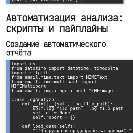
Автоматизация анализа:
скрипты и пайплайны
Создание автоматического
отчёта
import os

from datetime import datetime, timedelta

import smtplib

from email.mime.text import MIMEText

from email.mime.multipart import 
MIMEMultipart

from email.mime.image import MIMEImage

class LogAnalyzer:

    def __init__(self, log_file_path):

        self.log_file_path = log_file_path

        self.df = None

        self.report = {}

    def load_data(self):

        """Загрузка и предобработка данных"""
