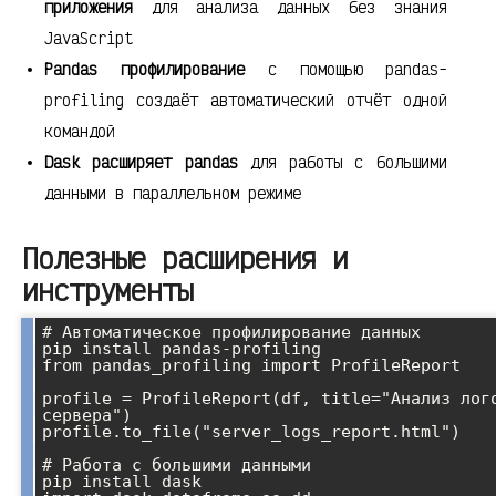
приложения
для анализа данных без знания
JavaScript
Pandas профилирование
с помощью pandas-
profiling создаёт автоматический отчёт одной
командой
Dask расширяет pandas
для работы с большими
данными в параллельном режиме
Полезные расширения и
инструменты
# Автоматическое профилирование данных

pip install pandas-profiling

from pandas_profiling import ProfileReport

profile = ProfileReport(df, title="Анализ лого
сервера")

profile.to_file("server_logs_report.html")

# Работа с большими данными

pip install dask
