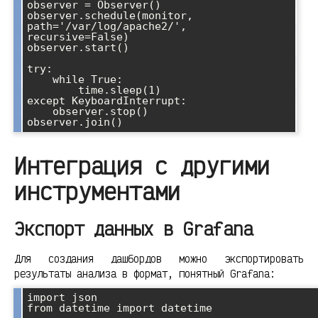
observer = Observer()

observer.schedule(monitor, 
path='/var/log/apache2/', 
recursive=False)

observer.start()

try:

    while True:

        time.sleep(1)

except KeyboardInterrupt:

    observer.stop()

Интеграция с другими
инструментами
Экспорт данных в Grafana
Для создания дашбордов можно экспортировать
результаты анализа в формат, понятный Grafana:
import json

from datetime import datetime
