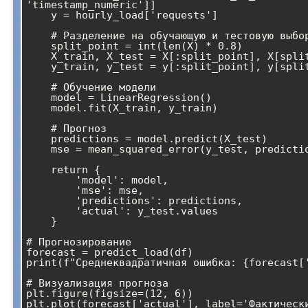
'timestamp_numeric']]

    y = hourly_load['requests']

    # Разделение на обучающую и тестовую выборки

    split_point = int(len(X) * 0.8)

    X_train, X_test = X[:split_point], X[split_point:]

    y_train, y_test = y[:split_point], y[split_point:]

    # Обучение модели

    model = LinearRegression()

    model.fit(X_train, y_train)

    # Прогноз

    predictions = model.predict(X_test)

    mse = mean_squared_error(y_test, predictions)

    return {

        'model': model,

        'mse': mse,

        'predictions': predictions,

        'actual': y_test.values

    }

# Прогнозирование

forecast = predict_load(df)

print(f"Среднеквадратичная ошибка: {forecast['
# Визуализация прогноза

plt.figure(figsize=(12, 6))

plt.plot(forecast['actual'], label='Фактически