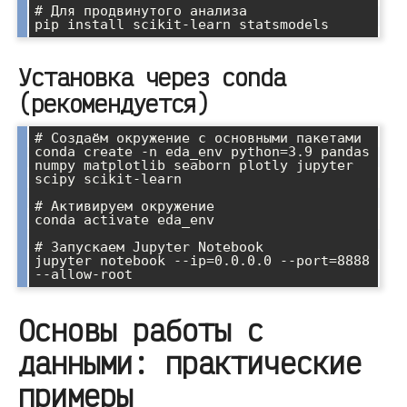
# Для продвинутого анализа

Установка через conda
(рекомендуется)
# Создаём окружение с основными пакетами

conda create -n eda_env python=3.9 pandas 
numpy matplotlib seaborn plotly jupyter 
scipy scikit-learn

# Активируем окружение

conda activate eda_env

# Запускаем Jupyter Notebook

jupyter notebook --ip=0.0.0.0 --port=8888 
Основы работы с
данными: практические
примеры