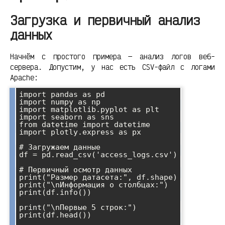
Загрузка и первичный анализ
данных
Начнём с простого примера — анализ логов веб-
сервера. Допустим, у нас есть CSV-файл с логами
Apache:
import pandas as pd

import numpy as np

import matplotlib.pyplot as plt

import seaborn as sns

from datetime import datetime

import plotly.express as px

# Загружаем данные

df = pd.read_csv('access_logs.csv')

# Первичный осмотр данных

print("Размер датасета:", df.shape)

print("\nИнформация о столбцах:")

print(df.info())

print("\nПервые 5 строк:")

print(df.head())
