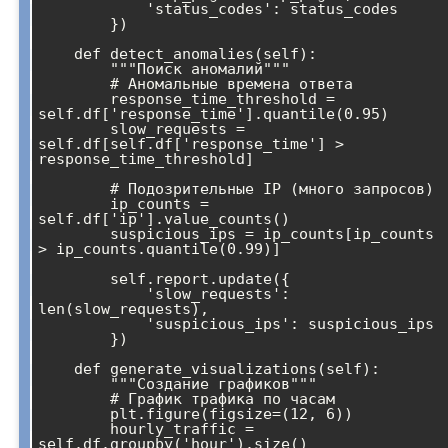
            'status_codes': status_codes

        })

    def detect_anomalies(self):

        """Поиск аномалий"""

        # Аномальные времена ответа

        response_time_threshold = 
self.df['response_time'].quantile(0.95)

        slow_requests = 
self.df[self.df['response_time'] > 
response_time_threshold]

        # Подозрительные IP (много запросов)

        ip_counts = 
self.df['ip'].value_counts()

        suspicious_ips = ip_counts[ip_counts 
> ip_counts.quantile(0.99)]

        self.report.update({

            'slow_requests': 
len(slow_requests),

            'suspicious_ips': suspicious_ips

        })

    def generate_visualizations(self):

        """Создание графиков"""

        # График трафика по часам

        plt.figure(figsize=(12, 6))

        hourly_traffic = 
self.df.groupby('hour').size()
