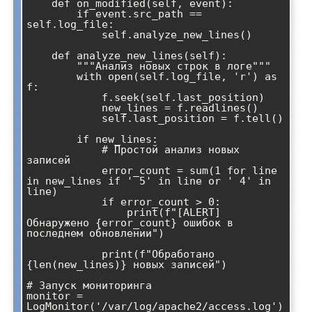
    def on_modified(self, event):

        if event.src_path == 
self.log_file:

            self.analyze_new_lines()

    def analyze_new_lines(self):

        """Анализ новых строк в логе"""

        with open(self.log_file, 'r') as 
f:

            f.seek(self.last_position)

            new_lines = f.readlines()

            self.last_position = f.tell()

        if new_lines:

            # Простой анализ новых 
записей

            error_count = sum(1 for line 
in new_lines if ' 5' in line or ' 4' in 
line)

            if error_count > 0:

                print(f"[ALERT] 
Обнаружено {error_count} ошибок в 
последнем обновлении")

            print(f"Обработано 
{len(new_lines)} новых записей")

# Запуск мониторинга

monitor = 
LogMonitor('/var/log/apache2/access.log')
