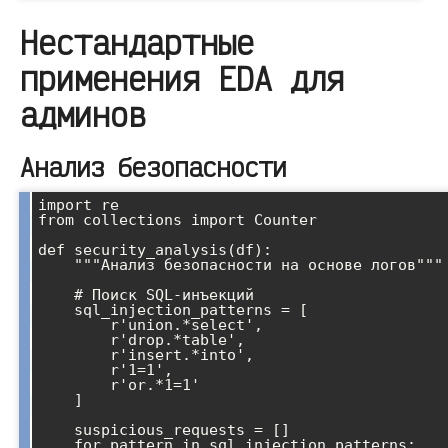
Нестандартные
применения EDA для
админов
Анализ безопасности
import re

from collections import Counter

def security_analysis(df):

    """Анализ безопасности на основе логов"""

    # Поиск SQL-инъекций

    sql_injection_patterns = [

        r'union.*select',

        r'drop.*table',

        r'insert.*into',

        r'1=1',

        r'or.*1=1'

    ]

    suspicious_requests = []

    for pattern in sql_injection_patterns:
