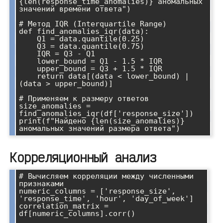
{len(response_time_anomalies)} аномальных 
значений времени ответа")

# Метод IQR (Interquartile Range)

def find_anomalies_iqr(data):

    Q1 = data.quantile(0.25)

    Q3 = data.quantile(0.75)

    IQR = Q3 - Q1

    lower_bound = Q1 - 1.5 * IQR

    upper_bound = Q3 + 1.5 * IQR

    return data[(data < lower_bound) | 
(data > upper_bound)]

# Применяем к размеру ответов

size_anomalies = 
find_anomalies_iqr(df['response_size'])

print(f"Найдено {len(size_anomalies)} 
Корреляционный анализ
# Вычисляем корреляции между численными 
признаками

numeric_columns = ['response_size', 
'response_time', 'hour', 'day_of_week']

correlation_matrix = 
df[numeric_columns].corr()
