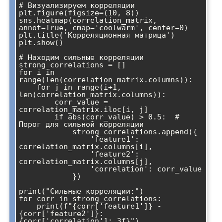
# Визуализируем корреляции

plt.figure(figsize=(10, 8))

sns.heatmap(correlation_matrix, 
annot=True, cmap='coolwarm', center=0)

plt.title('Корреляционная матрица')

plt.show()

# Находим сильные корреляции

strong_correlations = []

for i in 
range(len(correlation_matrix.columns)):

    for j in range(i+1, 
len(correlation_matrix.columns)):

        corr_value = 
correlation_matrix.iloc[i, j]

        if abs(corr_value) > 0.5:  # 
Порог для сильной корреляции

            strong_correlations.append({

                'feature1': 
correlation_matrix.columns[i],

                'feature2': 
correlation_matrix.columns[j],

                'correlation': corr_value

            })

print("Сильные корреляции:")

for corr in strong_correlations:

    print(f"{corr['feature1']} - 
{corr['feature2']}: 