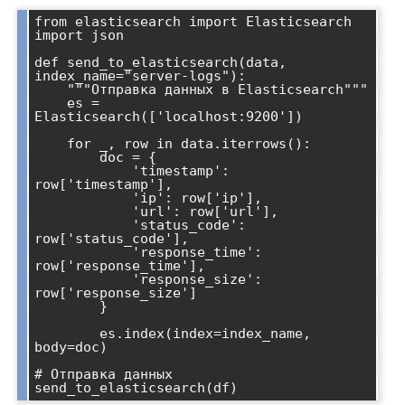
from elasticsearch import Elasticsearch

import json

def send_to_elasticsearch(data, 
index_name="server-logs"):

    """Отправка данных в Elasticsearch"""

    es = 
Elasticsearch(['localhost:9200'])

    for _, row in data.iterrows():

        doc = {

            'timestamp': 
row['timestamp'],

            'ip': row['ip'],

            'url': row['url'],

            'status_code': 
row['status_code'],

            'response_time': 
row['response_time'],

            'response_size': 
row['response_size']

        }

        es.index(index=index_name, 
body=doc)

# Отправка данных
