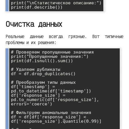
print("\nСтатистическое описание:")

Очистка данных
Реальные данные всегда грязные. Вот типичные
проблемы и их решения:
# Проверяем пропущенные значения

print("Пропущенные значения:")

print(df.isnull().sum())

# Удаляем дубликаты

df = df.drop_duplicates()

# Преобразуем типы данных

df['timestamp'] = 
pd.to_datetime(df['timestamp'])

df['response_size'] = 
pd.to_numeric(df['response_size'], 
errors='coerce')

# Фильтруем аномальные значения

df = df[df['response_size'] < 
df['response_size'].quantile(0.99)]
