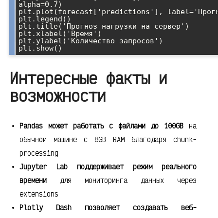
alpha=0.7)

plt.plot(forecast['predictions'], label='Прогн
plt.legend()

plt.title('Прогноз нагрузки на сервер')

plt.xlabel('Время')

plt.ylabel('Количество запросов')

Интересные факты и
возможности
Pandas может работать с файлами до 100GB
на
обычной машине с 8GB RAM благодаря chunk-
processing
Jupyter Lab поддерживает режим реального
времени
для мониторинга данных через
extensions
Plotly Dash позволяет создавать веб-