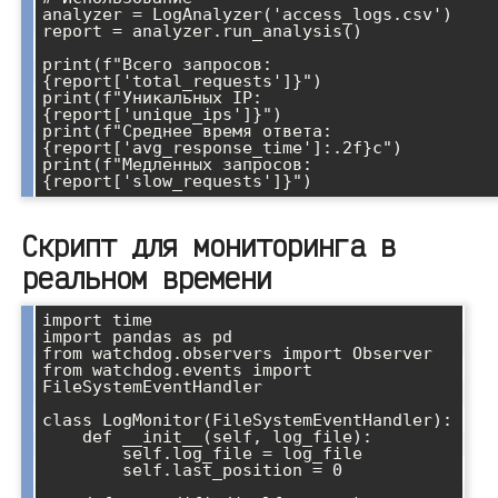
analyzer = LogAnalyzer('access_logs.csv')

report = analyzer.run_analysis()

print(f"Всего запросов: 
{report['total_requests']}")

print(f"Уникальных IP: 
{report['unique_ips']}")

print(f"Среднее время ответа: 
{report['avg_response_time']:.2f}с")

print(f"Медленных запросов: 
Скрипт для мониторинга в
реальном времени
import time

import pandas as pd

from watchdog.observers import Observer

from watchdog.events import 
FileSystemEventHandler

class LogMonitor(FileSystemEventHandler):

    def __init__(self, log_file):

        self.log_file = log_file

        self.last_position = 0
