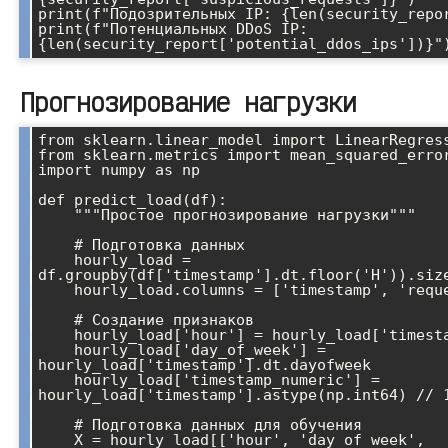
print(f"Подозрительных IP: {len(security_repor
print(f"Потенциальных DDoS IP: 
Прогнозирование нагрузки
from sklearn.linear_model import LinearRegress
from sklearn.metrics import mean_squared_error
import numpy as np

def predict_load(df):

    """Простое прогнозирование нагрузки"""

    # Подготовка данных

    hourly_load = 
df.groupby(df['timestamp'].dt.floor('H')).size
    hourly_load.columns = ['timestamp', 'requests']

    # Создание признаков

    hourly_load['hour'] = hourly_load['timestamp'].dt.hour

    hourly_load['day_of_week'] = 
hourly_load['timestamp'].dt.dayofweek

    hourly_load['timestamp_numeric'] = 
hourly_load['timestamp'].astype(np.int64) // 1
    # Подготовка данных для обучения

    X = hourly_load[['hour', 'day_of_week', 