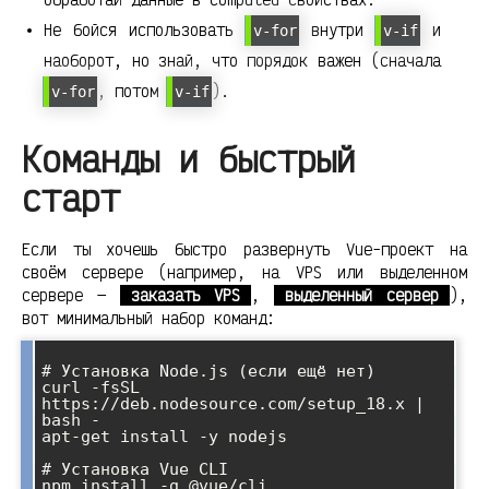
Не бойся использовать
внутри
и
v-for
v-if
наоборот, но знай, что порядок важен (сначала
, потом
).
v-for
v-if
Команды и быстрый
старт
Если ты хочешь быстро развернуть Vue-проект на
своём сервере (например, на VPS или выделенном
сервере —
заказать VPS
,
выделенный сервер
),
вот минимальный набор команд:
# Установка Node.js (если ещё нет)

curl -fsSL 
https://deb.nodesource.com/setup_18.x | 
bash -

apt-get install -y nodejs

# Установка Vue CLI

npm install -g @vue/cli
