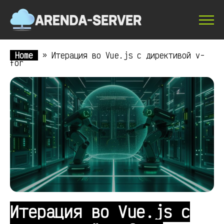
Home
»
Итерация во Vue.js с директивой v-
for
Итерация во Vue.js с