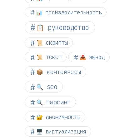
📊 производительность
📋 руководство
📜 скрипты
📜 текст
📤 вывод
📦 контейнеры
🔍 seo
🔍 парсинг
🔐 анонимность
🖥️ виртуализация