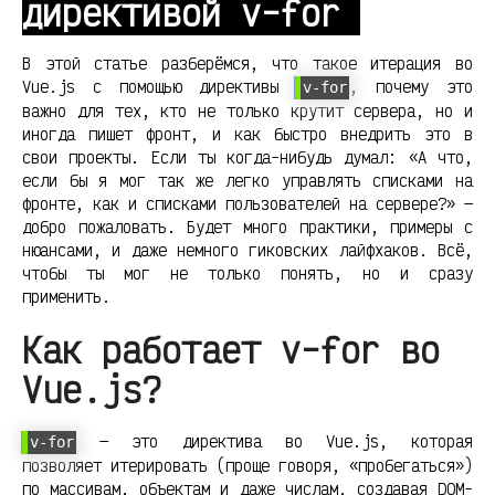
директивой v-for
В этой статье разберёмся, что такое итерация во
Vue.js с помощью директивы
, почему это
v-for
важно для тех, кто не только крутит сервера, но и
иногда пишет фронт, и как быстро внедрить это в
свои проекты. Если ты когда-нибудь думал: «А что,
если бы я мог так же легко управлять списками на
фронте, как и списками пользователей на сервере?» —
добро пожаловать. Будет много практики, примеры с
нюансами, и даже немного гиковских лайфхаков. Всё,
чтобы ты мог не только понять, но и сразу
применить.
Как работает v-for во
Vue.js?
— это директива во Vue.js, которая
v-for
позволяет итерировать (проще говоря, «пробегаться»)
по массивам, объектам и даже числам, создавая DOM-