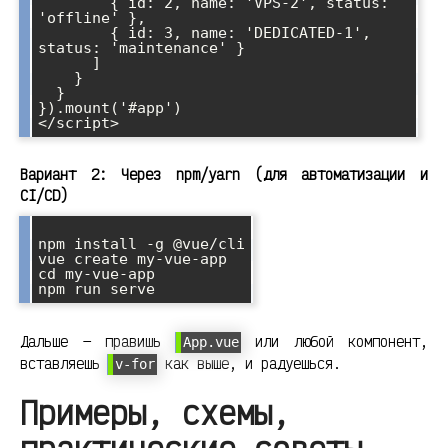
        { id: 2, name: 'VPS-2', status: 
'offline' },

        { id: 3, name: 'DEDICATED-1', 
status: 'maintenance' }

      ]

    }

  }

}).mount('#app')

Вариант 2: Через npm/yarn (для автоматизации и
CI/CD)
npm install -g @vue/cli

vue create my-vue-app

cd my-vue-app

Дальше — правишь
или любой компонент,
App.vue
вставляешь
как выше, и радуешься.
v-for
Примеры, схемы,