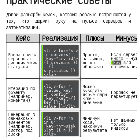
практические советы
Давай разберём кейсы, которые реально встречаются у
тех, кто держит руку на пульсе серверов и
автоматизации.
Кейс
Реализация
Плюсы
Минус
<li v-for="srv
Если серве
Вывод списка
Просто,
in servers"
много — ну
серверов с
наглядно,
:key="srv.id">
для
динамическим
легко
{{ srv.name }}
key
статусом
обновлять
оптимизаци
— {{
srv.status }}
</li>
Можно
<li v-for="
Итерация по
выводить
(value, key)
объекту
Порядок не
любые пары
in config"
(например,
гарантируе
ключ-
:key="key">{{
конфигам)
значение
key }}: {{
value }}</li>
Генерация N
одинаковых
Минимум
<li v-for="n
Нет данных
элементов
кода,
in 8"
только
(например,
максимум
:key="n">Disk
индексы
слотов под
результата
Slot {{ n }}
диски)
</li>