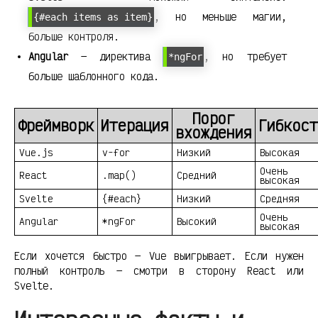
, но меньше магии,
{#each items as item}
больше контроля.
Angular
— директива
, но требует
*ngFor
больше шаблонного кода.
Порог
Фреймворк
Итерация
Гибкост
вхождения
Vue.js
v-for
Низкий
Высокая
Очень
React
.map()
Средний
высокая
Svelte
{#each}
Низкий
Средняя
Очень
Angular
*ngFor
Высокий
высокая
Если хочется быстро — Vue выигрывает. Если нужен
полный контроль — смотри в сторону React или
Svelte.