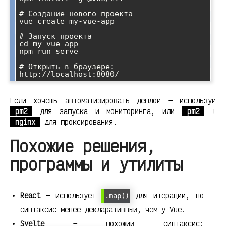
# Создание нового проекта

vue create my-vue-app

# Запуск проекта

cd my-vue-app

npm run serve

# Открыть в браузере: 
Если хочешь автоматизировать деплой — используй
pm2
для запуска и мониторинга, или
pm2
+
nginx
для проксирования.
Похожие решения,
программы и утилиты
React
— использует
для итерации, но
.map()
синтаксис менее декларативный, чем у Vue.
Svelte
— похожий синтаксис: