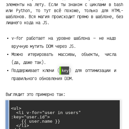
элементы на лету. Если ты знаком с циклами в bash
или Python, то тут всё похоже, только для HTML-
шаблонов. Вся магия происходит прямо в шаблоне, без
лишнего кода на JS.
v-for работает на уровне шаблона — не надо
вручную мутить DOM через JS.
Можно итерировать массивы, объекты, числа
(да, даже так).
Поддерживает ключи (
) для оптимизации и
key
правильного обновления DOM.
Выглядит это примерно так:
<ul>

  <li v-for="user in users" 
:key="user.id">

    {{ user.name }}

  </li>
