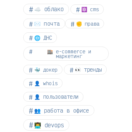
☁︎ облако
⚛ cms
✉️ почта
✊ права
🌐 ДНС
🏬 e-commerce и
маркетинг
👀 тренды
🐳 докер
👤 whois
👤 пользователи
👥 работа в офисе
👨‍💻 devops