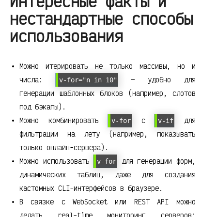
Интересные факты и
нестандартные способы
использования
Можно итерировать не только массивы, но и
числа:
— удобно для
v-for="n in 10"
генерации шаблонных блоков (например, слотов
под бэкапы).
Можно комбинировать
с
для
v-for
v-if
фильтрации на лету (например, показывать
только онлайн-сервера).
Можно использовать
для генерации форм,
v-for
динамических таблиц, даже для создания
кастомных CLI-интерфейсов в браузере.
В связке с WebSocket или REST API можно
делать real-time мониторинг серверов: