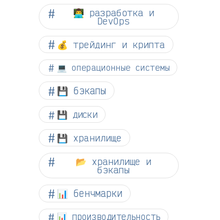
👨‍💻 разработка и
DevOps
💰 трейдинг и крипта
💻 операционные системы
💾 бэкапы
💾 диски
💾 хранилище
📂 хранилище и
бэкапы
📊 бенчмарки
📊 производительность