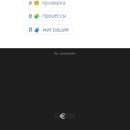
🧐 проверка
🧩 процессы
🧳 миграция
Мы принимаем