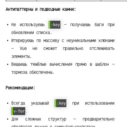
Антипаттерны и подводные камни:
Не используешь
— получаешь баги при
:key
обновлении списка.
Итерируешь по массиву с неуникальными ключами
— Vue не сможет правильно отслеживать
элементы.
Вешаешь тяжёлые вычисления прямо в шаблон —
тормоза обеспечены.
Рекомендации:
Всегда указывай
при использовании
:key
.
v-for
Для сложных структур — предварительно
обработай данные в computed-свойствах.