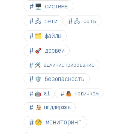
🖥️ система
🖧 сети
🖧 сеть
🗂️ файлы
🚀 дорвеи
🛠️ администрирование
🛡️ безопасность
🤖 ai
🤷🏽 новичкам
🧏🏻 поддержка
🧐 мониторинг