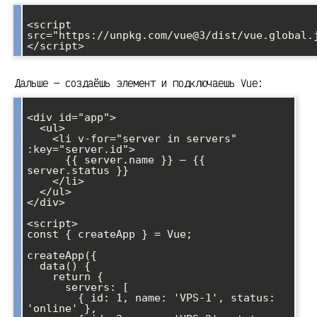
<script 
src="https://unpkg.com/vue@3/dist/vue.global.
Дальше — создаёшь элемент и подключаешь Vue:
<div id="app">

  <ul>

    <li v-for="server in servers" 
:key="server.id">

      {{ server.name }} — {{ 
server.status }}

    </li>

  </ul>

</div>

<script>

const { createApp } = Vue;

createApp({

  data() {

    return {

      servers: [

        { id: 1, name: 'VPS-1', status: 
'online' },
