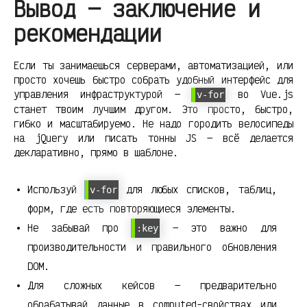
Вывод — заключение и
рекомендации
Если ты занимаешься серверами, автоматизацией, или
просто хочешь быстро собрать удобный интерфейс для
управления инфраструктурой —
во Vue.js
v-for
станет твоим лучшим другом. Это просто, быстро,
гибко и масштабируемо. Не надо городить велосипеды
на jQuery или писать тонны JS — всё делается
декларативно, прямо в шаблоне.
Используй
для любых списков, таблиц,
v-for
форм, где есть повторяющиеся элементы.
Не забывай про
— это важно для
:key
производительности и правильного обновления
DOM.
Для сложных кейсов — предварительно
обрабатывай данные в computed-свойствах или