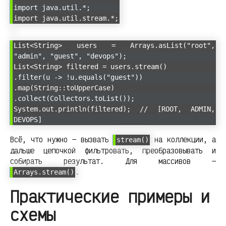
import java.util.*;
import java.util.stream.*;
List<String> users = Arrays.asList("root",
"admin", "guest", "devops");
List<String> filtered = users.stream()
.filter(u -> !u.equals("guest"))
.map(String::toUpperCase)
.collect(Collectors.toList());
System.out.println(filtered); // [ROOT, ADMIN,
DEVOPS]
Всё, что нужно — вызвать
на коллекции, а
stream()
дальше цепочкой фильтровать, преобразовывать и
собирать результат. Для массивов —
.
Arrays.stream()
Практические примеры и
схемы