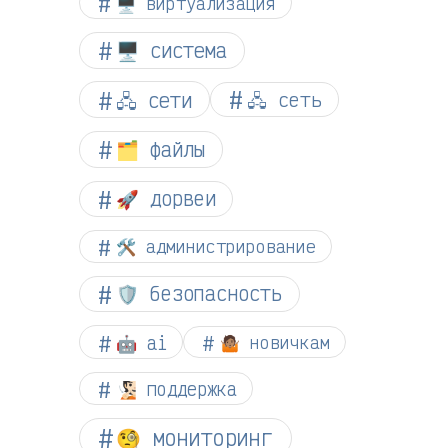
🖥️ виртуализация
🖥️ система
🖧 сети
🖧 сеть
🗂️ файлы
🚀 дорвеи
🛠️ администрирование
🛡️ безопасность
🤖 ai
🤷🏽 новичкам
🧏🏻 поддержка
🧐 мониторинг