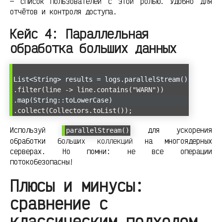
— список пользователей с этой ролью. Удобно для
отчётов и контроля доступа.
Кейс 4: Параллельная
обработка больших данных
List<String> results = logs.parallelStream()
.filter(line -> line.contains("WARN"))
.map(String::toLowerCase)
.collect(Collectors.toList());
Используй
для ускорения
parallelStream()
обработки больших коллекций на многоядерных
серверах. Но помни: не все операции
потокобезопасны!
Плюсы и минусы:
сравнение с
классическим подходом