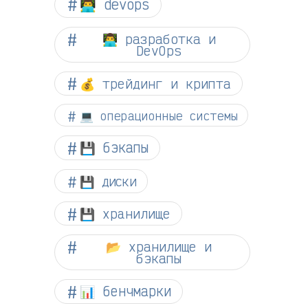
👨‍💻 devops
👨‍💻 разработка и
DevOps
💰 трейдинг и крипта
💻 операционные системы
💾 бэкапы
💾 диски
💾 хранилище
📂 хранилище и
бэкапы
📊 бенчмарки