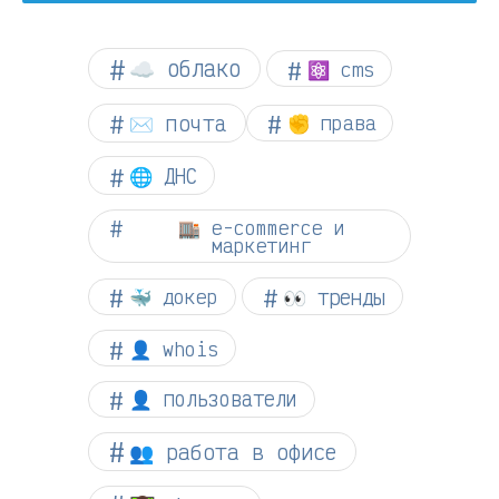
☁︎ облако
⚛ cms
✉️ почта
✊ права
🌐 ДНС
🏬 e-commerce и
маркетинг
👀 тренды
🐳 докер
👤 whois
👤 пользователи
👥 работа в офисе