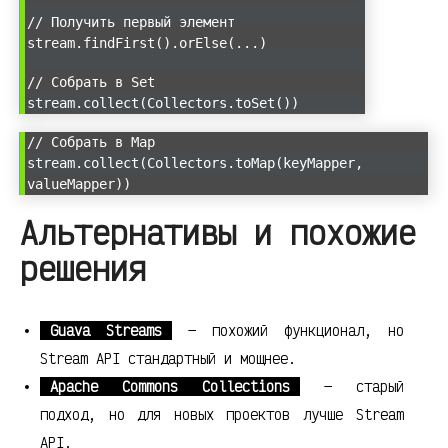
// Получить первый элемент
stream.findFirst().orElse(...)
// Собрать в Set
stream.collect(Collectors.toSet())
// Собрать в Map
stream.collect(Collectors.toMap(keyMapper,
valueMapper))
Альтернативы и похожие
решения
Guava Streams
— похожий функционал, но
Stream API стандартный и мощнее.
Apache Commons Collections
— старый
подход, но для новых проектов лучше Stream
API.