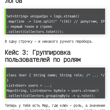
логов
Set<String> uniqueIps = logs.stream()
.map(line -> line.split(" ")[0]) // допустим, IP
— первый токен в строке
.collect(Collectors.toSet());
В одну строчку — и никакого ручного перебора.
Кейс 3: Группировка
пользователей по ролям
class User { String name; String role; /* ... */
}
List<User> users = ...;
Map<String, List<User>> byRole = users.stream()
.collect(Collectors.groupingBy(u -> u.role));
Теперь у тебя есть Map, где ключ — роль, а значение