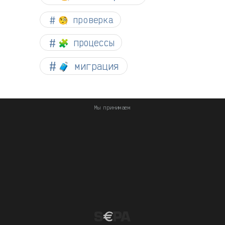
🧐 проверка
🧩 процессы
🧳 миграция
Мы принимаем